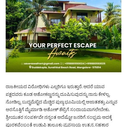
ರಾಜಕೀಯದ ವಿರೋಧಿಗಳು ಎಲ್ಲರಿಗೂ ಇರುತ್ತಾರೆ. ಆದರೆ ಯಾವ
ಪಕ್ಷದವರು ಕೂಡ ಅಶೋಕಣ್ಣನನ್ನು ದೂಷಿಸುವುದನ್ನು ನಾನು ಕೇಳಿಲ್ಲ.
ನೋಡಿಲ್ಲ. ಬುದ್ಧಮೆಟ್ಟಿದ ಮೆಚ್ಚಿದ ಪುಣ್ಯ ಭೂಮಿಯಲ್ಲಿ ಅಜಾತಶತ್ರು ಎನ್ನುವ
ಅರಸೊತ್ತಿಗೆ ಮೈರ್ಮಾಡಿ ಅಶೋಕ್ ಶೆಟ್ರಿಗೆ ಸಂದಾಯವಾಗಲೇಬೇಕು.
ಶ್ರೀಯುತರ ಸಂಪರ್ಕವೇ ನನ್ನಂತ ಅದೆಷ್ಟೋ ಜನರಿಗೆ ಸಂಭ್ರಮ ಅದಕ್ಕೆ
ಪೂರಕವೆಂಬಂತೆ ಉಡುಪಿ ತಾಲೂಕು ವ್ಯವಸಾಯ ಉತ್ಪನ್ನ ಸಹಕಾರ