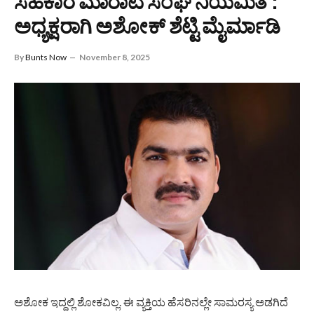
ಸಹಕಾರ ಮಾರಾಟ ಸಂಘ ನಿಯಮಿತ :
ಅಧ್ಯಕ್ಷರಾಗಿ ಅಶೋಕ್ ಶೆಟ್ಟಿ ಮೈರ್ಮಾಡಿ
By
Bunts Now
November 8, 2025
ಅಶೋಕ ಇದ್ದಲ್ಲಿ ಶೋಕವಿಲ್ಲ. ಈ ವ್ಯಕ್ತಿಯ ಹೆಸರಿನಲ್ಲೇ ಸಾಮರಸ್ಯ ಅಡಗಿದೆ