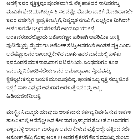
ಅದಕ್ಕೆ ಇವರ ವ್ಯಕ್ತಿತ್ವವೂ ಪೂರಕವಾಗಿದೆ. ಲೆಕ್ಕ ಹಾಕಿದರೆ ನಾನಿವರನ್ನು
ಮುಖತಃ ಭೇಟಿಯಾಗಿದ್ದು 4-5 ಸಲವಷ್ಟೇ. ಮೊದಲ ಬಾರಿಗೆ ನೋಡಿದಾಗಲೇ
ಇವರ ವರ್ಚಸ್ಸಿಗೆ, ಕ್ಷಾತ್ರ ತೇಜಸ್ಸಿಗೆ, ನಿಷ್ಕಲ್ಮಶ ನಗುವಿಗೆ, ಎಲ್ಲಕ್ಕಿಂತ ಮಿಗಿಲಾಗಿ
ಅಹಂಕಾರವೇ ಇಲ್ಲದ ಸರಳತೆಗೆ ಅಭಿಮಾನಿಯಾಗಿದ್ದೆ.
ಅಂತಃಕರಣದಲ್ಲೊಂದು ಅಶೋಕಣ್ಣನ ಕುರಿತಾಗಿ ಅಪರಿಮಿತ ಆಸಕ್ತಿ
ಪುಟಿದೆದ್ದಿತ್ತು. ಮೈರ್ಮಾಡಿ ಅಶೋಕ್ ಶೆಟ್ರು ಅಪರಂಜಿ ಅಂತಹ ವ್ಯಕ್ತಿ ಎಂದು
ಅದೆಷ್ಟೋ ಜನರ ಬಾಯಲ್ಲಿ ಕೇಳಿದ ಮಾತು ಇವರ ಮನೆಯಲ್ಲಿ ಕುಳಿತು
ಇವರೊಡನೆ ಮಾತನಾಡುವಾಗ ದಿಟವೆನಿಸಿತು. ಎಂಥವರಿಗೂ ಕೂಡ
ಇವರನ್ನು ವಿರೋಧಿಸಬೇಕು ಇವರ ಅಮೂಲ್ಯವಾದ ಸ್ನೇಹವನ್ನು
ಕೈಚೆಲ್ಲಬೇಕೆನ್ನುವ ಬಯಕೆ ಮೂಡುವುದಿಲ್ಲ, ಇಂತಹ ಒಬ್ಬ ವ್ಯಕ್ತಿ ನಮ್ಮ ಜೊತೆ
ಇದ್ದರೆ ಸಾಕು ಎನ್ನುವ ಅನುರಾಗ ಅರಳುತ್ತೆ ಇವರನ್ನು ಅಪ್ಪಿ
ಹಿಡಿಯಬೇಕೆನಿಸುತ್ತೆ.
ಮಾಸ್ಟ್ರೇ ನಿಮ್ಮೂರು ಯಾವುದು ಅಂತ ನಾನು ಕರ್ತವ್ಯ ನಿರ್ವಹಿಸುವ ಕಾರ್ಕಳ
ತಾಲೂಕಿನಲ್ಲಿ ಅದೆಷ್ಟೋ ಜನ ಕೇಳಿದಾಗ ಬ್ರಹ್ಮಾವರ ಸಮೀಪ ನೀಲಾವರದ
ಎಳ್ಳಂಪಳ್ಳಿ ಅಂದಾಗ ಮರುಕ್ಷಣ ಅವರು ಕೇಳುವ ಪ್ರಶ್ನೆ ಅಲ್ಲೇ ಹತ್ತಿರದ ಕರ್ಜೆ
ಅಶೋಕ್ ಶೆಟ್ರು ಗೊತ್ತಾ ಅಂತ !!! ಅವರ ಕೈ ಕೆಳಗೆ ಕೆಲಸ ಮಾಡಿದ್ವಿ ತುಂಬಾ