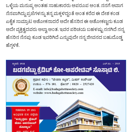
ಒಳ್ಳೆಯ ಮನುಷ್ಯ ಅಂತಹ ಸಾಹುಕಾರರು ಅಪರೂಪ ಅಂತ. ನನಗೆ ಆವಾಗ
ನೆನಪಾಗಿದ್ದು ಪ್ರಜೆಗಳನ್ನು ತನ್ನ ಮಕ್ಕಳಿದ್ದಂತೆ ಅಂತ ಕರೆದ ಈ ದೇಶ ಕಂಡ
ಏಕೈಕ ಸಾಮ್ರಾಟ ಅಶೋಕನಾದರೆ ಅದೇ ಹೆಸರಿನ ಈ ಅಶೋಕಣ್ಣನು ಕೂಡ
ಅದೇ ವ್ಯಕ್ತಿತ್ವದವರು ಅಲ್ವಾ ಅಂತ. ಇವರ ಪರಿಚಯ ಬಹಳಷ್ಟು ನನಗಿದೆ ನನ್ನ
ಹೆಸರಿನ ನೆನಪು ಕೂಡ ಇವರಿಗಿದೆ ಎನ್ನುವುದೇ ನನ್ನ ಜೀವನದ ಬಹುದೊಡ್ಡ
ಹೆಗ್ಗಳಿಕೆ.