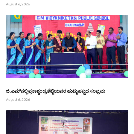
August 6, 2026
ಜಿ.ಎಮ್‌ನಲ್ಲಿ ಪ್ರಕಾಶ್ಚಂದ್ರ ಶೆಟ್ಟಿಯವರ ಹುಟ್ಟುಹಬ್ಬದ ಸಂಭ್ರಮ
August 6, 2026