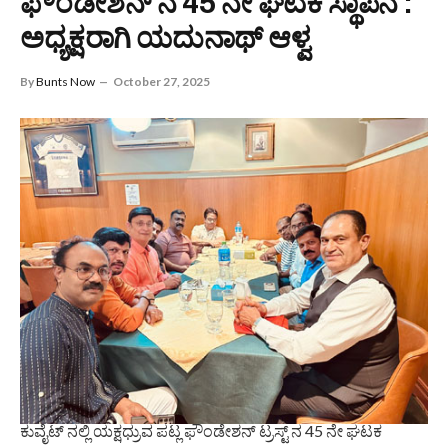
ಫೌಂಡೇಶನ್ ನ 45 ನೇ ಘಟಕ ಸ್ಥಾಪನೆ :
ಅಧ್ಯಕ್ಷರಾಗಿ ಯದುನಾಥ್ ಆಳ್ವ
By
Bunts Now
October 27, 2025
ಕುವೈಟ್ ನಲ್ಲಿ ಯಕ್ಷಧ್ರುವ ಪಟ್ಲ ಫೌಂಡೇಶನ್ ಟ್ರಸ್ಟ್ ನ 45 ನೇ ಘಟಕ