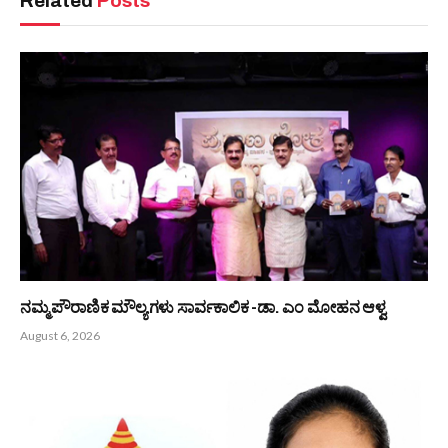
Related
Posts
ನಮ್ಮ ಪೌರಾಣಿಕ ಮೌಲ್ಯಗಳು ಸಾರ್ವಕಾಲಿಕ -ಡಾ. ಎಂ ಮೋಹನ ಆಳ್ವ
August 6, 2026