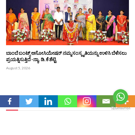
ಬಾಂಬೆ ಬಂಟ್ಸ್ ಅಸೋಸಿಯೇಷನ್ ನಮ್ಮ ಸಂಸ್ಕೃತಿಯನ್ನು ಉಳಿಸಿ ಬೆಳೆಸಲು
ಪ್ರಯತ್ನಿಸುತ್ತಿದೆ -ನ್ಯಾ. ಡಿ.ಕೆ ಶೆಟ್ಟಿ
August 5, 2026
Editors Picks
ನಮ್ಮ ಪೌರಾಣಿಕ ಮೌಲ್ಯಗಳು ಸಾರ್ವಕಾಲಿಕ -ಡಾ. ಎಂ
ಮೋಹನ ಆಳ್ವ