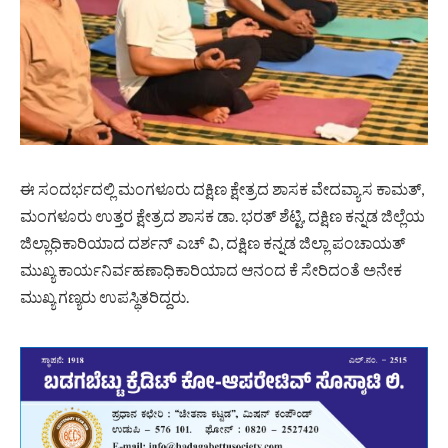
ಈ ಸಂದರ್ಭದಲ್ಲಿ ಮಂಗಳೂರು ದಕ್ಷಿಣ ಕ್ಷೇತ್ರದ ಶಾಸಕ ವೇದವ್ಯಾಸ ಕಾಮತ್,
ಮಂಗಳೂರು ಉತ್ತರ ಕ್ಷೇತ್ರದ ಶಾಸಕ ಡಾ. ಭರತ್ ಶೆಟ್ಟಿ, ದಕ್ಷಿಣ ಕನ್ನಡ ಜಿಲ್ಲೆಯ
ಜಿಲ್ಲಾಧಿಕಾರಿಯಾದ ದರ್ಶನ್ ಎಚ್ ವಿ, ದಕ್ಷಿಣ ಕನ್ನಡ ಜಿಲ್ಲಾ ಪಂಚಾಯತ್
ಮುಖ್ಯ ಕಾರ್ಯನಿರ್ವಹಣಾಧಿಕಾರಿಯಾದ ಆನಂದ ಕೆ ಸೇರಿದಂತೆ ಅನೇಕ
ಮುಖ್ಯ ಗಣ್ಯರು ಉಪಸ್ಥಿತರಿದ್ದರು.