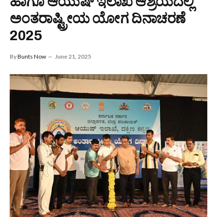
ಹಾಗೂ ಆಯುಷ್ ಇಲಾಖೆ ಆಶ್ರಯದಲ್ಲಿ
ಅಂತರಾಷ್ಟ್ರೀಯ ಯೋಗ ದಿನಾಚರಣೆ
2025
By
Bunts Now
June 21, 2025