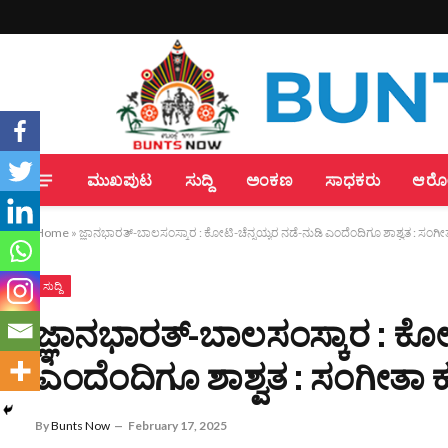
ಮುಖಪುಟ
ಸುದ್ದಿ
ಅಂಕಣ
ಸಾಧಕರು
ಆರೋಗ
Home
»
ಜ್ಞಾನಭಾರತ್-ಬಾಲಸಂಸ್ಕಾರ : ಕೋಟಿ-ಚೆನ್ನಯ್ಯರ ನಡೆ-ನುಡಿ ಎಂದೆಂದಿಗೂ ಶಾಶ್ವತ : ಸಂಗ
ಸುದ್ದಿ
ಜ್ಞಾನಭಾರತ್-ಬಾಲಸಂಸ್ಕಾರ : ಕೋಟ
ಎಂದೆಂದಿಗೂ ಶಾಶ್ವತ : ಸಂಗೀತಾ 
By
Bunts Now
February 17, 2025