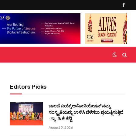
Faceb
Editors Picks
ಬಾಂಬೆ ಬಂಟ್ಸ್ ಅಸೋಸಿಯೇಷನ್ ನಮ್ಮ
ಸಂಸ್ಕೃತಿಯನ್ನು ಉಳಿಸಿ ಬೆಳೆಸಲು ಪ್ರಯತ್ನಿಸುತ್ತಿದೆ
-ನ್ಯಾ. ಡಿ.ಕೆ ಶೆಟ್ಟಿ
August 5, 2026