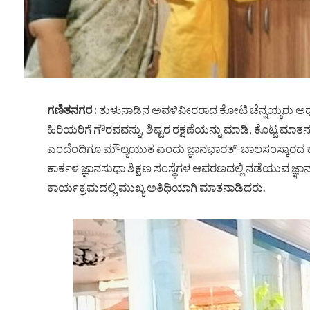
ಗಣಿತನಗರ :
ತುಳುನಾಡಿನ ಅವಳಿವೀರರಾದ ಕೋಟಿ ಚೆನ್ನಯ್ಯರು ಅಧ
ಹಿರಿಯರಿಗೆ ಗೌರವವನ್ನು, ಶಿಷ್ಟರ ರಕ್ಷಣೆಯನ್ನು ಮಾಡಿ, ಕೊಟ್ಟ 
ಎಂದೆಂದಿಗೂ ಮೌಲ್ಯಯುತ ಎಂದು ಜ್ಞಾನಭಾರತ್-ಬಾಲಸಂಸ್ಕಾರದ ಕ
ಕಾರ್ಕಳ ಜ್ಞಾನಸುಧಾ ಶಿಕ್ಷಣ ಸಂಸ್ಥೆಗಳ ಆವರಣದಲ್ಲಿ ನಡೆಯುವ ಜ್ಞಾ
ಕಾರ್ಯಕ್ರಮದಲ್ಲಿ ಮುಖ್ಯ ಅತಿಥಿಯಾಗಿ ಮಾತನಾಡಿದರು.