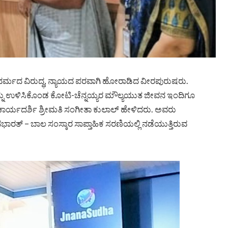
ರ್ಮದ ವಿರುದ್ಧ, ನ್ಯಾಯದ ಪರವಾಗಿ ಹೋರಾಡಿದ ವೀರಪುರುಷರು.
ಮಾತನ್ನು ಉಳಿಸಿಕೊಂಡ ಕೋಟಿ-ಚೆನ್ನಯ್ಯರ ಮೌಲ್ಯಯುತ ಜೀವನ ಇಂದಿಗೂ
ಾರ್ಯದರ್ಶಿ ಶ್ರೀಮತಿ ಸಂಗೀತಾ ಕುಲಾಲ್ ಹೇಳಿದರು. ಅವರು
ನಭಾರತ್ – ಬಾಲ ಸಂಸ್ಕಾರ ಸಾಪ್ತಾಹಿಕ ಸರಣಿಯಲ್ಲಿ ನಡೆಯುತ್ತಿರುವ