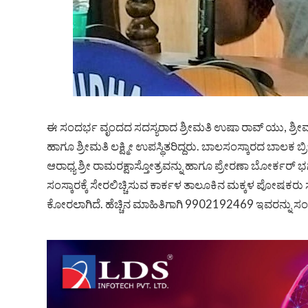
ಈ ಸಂದರ್ಭ ವೃಂದದ ಸದಸ್ಯರಾದ ಶ್ರೀಮತಿ ಉಷಾ ರಾವ್ ಯು, ಶ್ರೀಮತಿ
ಹಾಗೂ ಶ್ರೀಮತಿ ಲಕ್ಷ್ಮೀ ಉಪಸ್ಥಿತರಿದ್ದರು. ಬಾಲಸಂಸ್ಕಾರದ ಬಾಲಕ ಬ
ಆರಾಧ್ಯ ಶ್ರೀ ರಾಮರಕ್ಷಾಸ್ತೋತ್ರವನ್ನು ಹಾಗೂ ಪ್ರೇರಣಾ ಬೋರ್ಕರ್
ಸಂಸ್ಕಾರಕ್ಕೆ ಸೇರಲಿಚ್ಚಿಸುವ ಕಾರ್ಕಳ ತಾಲೂಕಿನ ಮಕ್ಕಳ ಪೋಷಕರು ಸ
ಕೋರಲಾಗಿದೆ. ಹೆಚ್ಚಿನ ಮಾಹಿತಿಗಾಗಿ 9902192469 ಇವರನ್ನು ಸ