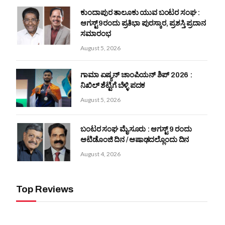
ಕುಂದಾಪುರ ತಾಲೂಕು ಯುವ ಬಂಟರ ಸಂಘ :
ಆಗಸ್ಟ್ 9ರಂದು ಪ್ರತಿಭಾ ಪುರಸ್ಕಾರ, ಪ್ರಶಸ್ತಿ ಪ್ರದಾನ
ಸಮಾರಂಭ
August 5, 2026
ಗಾಮಾ ಏಷ್ಯನ್ ಚಾಂಪಿಯನ್‌ ಶಿಪ್‌ 2026 :
ನಿಖಿಲ್ ಶೆಟ್ಟಿಗೆ ಬೆಳ್ಳಿ ಪದಕ
August 5, 2026
ಬಂಟರ ಸಂಘ ಮೈಸೂರು : ಆಗಸ್ಟ್ 9 ರಂದು
ಆಟಿಡೊಂಜಿ ದಿನ / ಆಷಾಢದಲ್ಲೊಂದು ದಿನ
August 4, 2026
Top Reviews