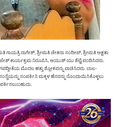
 ಗಾಯತ್ರಿ ನಾಗೇಶ್, ಶ್ರೀಮತಿ ಚೇತನಾ ಸಂದೀಪ್, ಶ್ರೀಮತಿ ಅಕ್ಷತಾ
್ರಿಜೇಶ್ ಕಾರ್ಯಕ್ರಮ ನಿರೂಪಿಸಿ, ಆಯುಶ್ ಯು ಶೆಟ್ಟಿ ವಂದಿಸಿದರು.
 ಭಗವದ್ಗೀತೆಯ ಮೊದಲ ಹತ್ತು ಶ್ಲೋಕವನ್ನು ವಾಚಿಸಿದರು. ಬಾಲ-
ಂಸ್ಥೆಯನ್ನು ಸಂಪರ್ಕಿಸಿ ಮಕ್ಕಳ ಹೆಸರನ್ನು ನೊಂದಾಯಿಸಿಕೊಳ್ಳಲು
ಂಪರ್ಕಿಸಲುಬಹುದು.