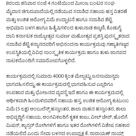
8ರಂದು ಶನಿವಾರ ಸಂಜೆ 4 ಗಂಟೆಯಿಂದ ಮೀಂಜ ಬಂಟರ ಸಂಘ
ಮೈದಾನ ಚಿಗುರುಪಾದೆಯಲ್ಲಿ ನಡೆಯುವ ಸದಾಶಿವ ಸಹಾಯ ಹಸ್ತ ವಿತರಣೆ
ಮತ್ತು ಉಚಿತ ಅರೋಗ್ಯ ವಿಮೆ ಉದ್ಘಾಟನೆ ಹಾಗೂ ಸದಾಶಿವ ಶೆಟ್ಟಿ
ಅಭಿಮಾನಿ ಬಳಗ ಹಾಗೂ ಹಿತೈಷಿಗಳಿಂದ ತುಳುನಾಡ ಕಣ್ಮಣಿ, ಕೊಡುಗೈ
ದಾನಿ ಕರ್ನಾಟಕ ರಾಜ್ಯೋತ್ಸವ ಸುವರ್ಣ ಮಹೋತ್ಸವ ಪ್ರಶಸ್ತಿ ಪುರಸ್ಕೃತರಾದ
ಸದಾಶಿವ ಶೆಟ್ಟಿ ಕನ್ಯಾನರವರಿಗೆ ಅಭಿನಂದನಾ ಕಾರ್ಯಕ್ರಮವು ಗಣ್ಯಾತಿಗಣ್ಯರ
ಉಪಸ್ಥಿತಿಯಲ್ಲಿ ವಿವಿಧ ಸಾಂಸ್ಕೃತಿಕ ಕಾರ್ಯಕ್ರಮ ಹಾಗೂ ತುಳು ಜಾನಪದ
ನಾಟಕದೊಂದಿಗೆ ಸಮಾರೋಪಗೊಳ್ಳಲಿದೆ.
ಕಾರ್ಯಕ್ರಮದಲ್ಲಿ ಸುಮಾರು 4000 ಕ್ಕಿಂತ ಮೇಲ್ಪಟ್ಟು ಜನಸಾಮಾನ್ಯರು
ಭಾಗವಹಿಸಲಿದ್ದು, ಈ ಕಾರ್ಯಕ್ರಮದಲ್ಲಿ ಭಾಗವಹಿಸುವ ಎಲ್ಲರಿಗೂ
ಉಪಹಾರ ಮತ್ತು ಭೋಜನದ ವ್ಯವಸ್ಥೆ ಇದೆ ಹಾಗೂ ಈ ಕಾರ್ಯಕ್ರಮದಲ್ಲಿ
ಆರ್ಥಿಕವಾಗಿ ಹಿಂದುಳಿದವರಿಗೆ ಸಹಾಯ ಹಸ್ತ, ಉಚಿತ ಅರೋಗ್ಯ ಕುಟುಂಬ
ವಿಮೆ (5 ಲಕ್ಷ) ಆಂಬುಲೆನ್ಸ್ ಹಸ್ತಾಂತರ, ಶಾಲಾ ವಾಹನ ಹಸ್ತಾಂತರ, ಶಾಲಾ
ಅಭಿವೃದ್ಧಿಗೆ ಸಹಾಯ, ಅಂಗವಿಕಲರಿಗೆ ಕೃತಕ ಕಾಲು, ವೀಲ್‌ ಚೇರ್, ಹೊಲಿಗೆ
ಮಿಷನ್, ಕ್ಯಾನ್ಸ‌ರ್ ರೋಗಿಗಳಿಗೆ ಹಾಗೂ ಇತರ ರೋಗಿಗಳಿಗೆ ವಿಶೇಷ ಸಹಕಾರ
ನಡೆಯಲಿದೆ ಎಂದು ಸೇವಾ ಬಳಗದ ಉಪಾಧ್ಯಕ್ಷ ಕೆ. ನಾರಾಯಣ್ ನಾಯ್ಕ್