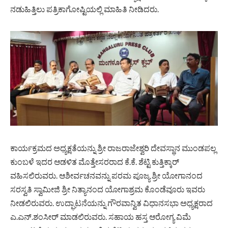
ನಡುಹಿತ್ತಿಲು ಪತ್ರಿಕಾಗೋಷ್ಟಿಯಲ್ಲಿ ಮಾಹಿತಿ ನೀಡಿದರು.
ಕಾರ್ಯಕ್ರಮದ ಅಧ್ಯಕ್ಷತೆಯನ್ನು ಶ್ರೀ ರಾಜರಾಜೇಶ್ವರಿ ದೇವಸ್ಥಾನ ಮುಂಡಪಲ್ಲ
ಕುಂಬಳೆ ಇದರ ಆಡಳಿತ ಮೊತ್ತೇಸರರಾದ ಕೆ.ಕೆ. ಶೆಟ್ಟಿ ಕುತ್ತಿಕ್ಕಾರ್
ವಹಿಸಲಿರುವರು. ಆಶೀರ್ವಚನವನ್ನು ಪರಮ ಪೂಜ್ಯ ಶ್ರೀ ಯೋಗಾನಂದ
ಸರಸ್ವತಿ ಸ್ವಾಮೀಜಿ ಶ್ರೀ ನಿತ್ಯಾನಂದ ಯೋಗಾಶ್ರಮ ಕೊಂಡೆವೂರು ಇವರು
ನೀಡಲಿರುವರು. ಉದ್ಘಾಟನೆಯನ್ನು ಗೌರವಾನ್ವಿತ ವಿಧಾನಸಭಾ ಅಧ್ಯಕ್ಷರಾದ
ಎ.ಎನ್.ಶಂಸೀರ್ ಮಾಡಲಿರುವರು. ಸಹಾಯ ಹಸ್ತ ಆರೋಗ್ಯ ವಿಮೆ