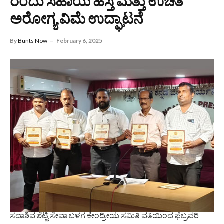
ರಂದು ಸಹಾಯ ಹಸ್ತ ಮತ್ತು ಉಚಿತ
ಅರೋಗ್ಯ ವಿಮೆ ಉದ್ಘಾಟನೆ
By
Bunts Now
February 6, 2025
ಸದಾಶಿವ ಶೆಟ್ಟಿ ಸೇವಾ ಬಳಗ ಕೇಂದ್ರೀಯ ಸಮಿತಿ ವತಿಯಿಂದ ಫೆಬ್ರವರಿ