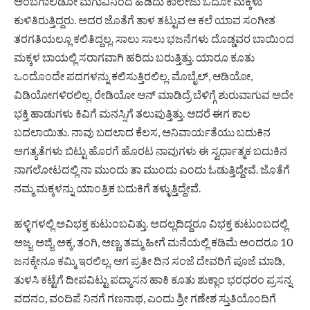
ಅಂಬೆಗಾಲಿಡೋ ಮಗುವಿನಿಂದ ಹಿಡಿದು ಕಾಲೇಜು ಓದೋ ಮಕ್ಕಳು
ಕುಳಿತಿರುತ್ತಿದ್ದರು. ಅದರ ಜೊತೆಗೆ ತಾಳ ತಟ್ಟುವ ಆ ಕಲೆ ಯಾವ ಸಂಗೀತ
ತರಗತಿಯಲ್ಲೂ ಕಲಿತಿದ್ದಲ್ಲ. ಸಾಲು ಸಾಲು ಭಜನೆಗಳು ದೊಡ್ಡವರ ಬಾಯಿಂದ
ಮಕ್ಕಳ ಬಾಯಲ್ಲಿ ಸರಾಗವಾಗಿ ಹರಿದು ಬರುತ್ತಿತ್ತು. ಯಾರೂ ಕೂತು
ಒಂದೊಂದೇ ಪದಗಳನ್ನು ಕಲಿಸುತ್ತಿರಲಿಲ್ಲ. ಮೊಬೈಲ್, ಆಡಿಯೋ,
ವಿಡಿಯೋಗಳಿರಲಿಲ್ಲ. ರೇಡಿಯೋ ಆನ್ ಮಾಡಿದ್ರೆ ಬೆಳಿಗ್ಗೆ ಶುರುವಾಗುವ ಅದೇ
ಭಕ್ತಿ ಹಾಡುಗಳು ಕಿವಿಗೆ ಮನಸ್ಸಿಗೆ ತಲುಪುತ್ತಿತ್ತು. ಆದರೆ ಈಗ ಕಾಲ
ಬದಲಾಯಿತು. ನಾವು ಬದಲಾದ ಕೆಲಸ, ಅನಿವಾರ್ಯತೆಯು ಬದುಕಿನ
ಅಗತ್ಯತೆಗಳು ಬಿಟ್ಟು ಹೊರಗೆ ಹೊರಟ ನಾವುಗಳು ಈ ಸ್ವರ್ಧಾತ್ಮಕ ಬದುಕಿನ
ನಾಗಲೋಟದಲ್ಲಿ ನಾ ಮುಂದು ತಾ ಮುಂದು ಎಂದು ಓಡುತ್ತಿದ್ದೇವೆ. ಜೊತೆಗೆ
ನಮ್ಮ ಮಕ್ಕಳನ್ನು ಯಾಂತ್ರಿಕ ಬದುಕಿಗೆ ತಳ್ಳುತ್ತಿದ್ದೇವೆ.
ಹಳ್ಳಿಗಳಲ್ಲಿ ಅವಿಭಕ್ತ ಕುಟುಂಬವಿತ್ತು. ಅದಲ್ಲದಿದ್ದರೂ ವಿಭಕ್ತ ಕುಟುಂಬದಲ್ಲಿ
ಅಜ್ಜ, ಅಜ್ಜಿ, ಅಕ್ಕ, ತಂಗಿ, ಅಣ್ಣ, ತಮ್ಮ ಹೀಗೆ ಮನೆಯಲ್ಲಿ ಕಡಿಮೆ ಅಂದರೂ 10
ಜನಕ್ಕೇನೂ ಕಮ್ಮಿ ಇರಲಿಲ್ಲ. ಆಗ ಪ್ರತೀ ದಿನ ಸಂಜೆ ದೇವರಿಗೆ ಪೂಜೆ ಮಾಡಿ,
ತುಳಸಿ ಕಟ್ಟೆಗೆ ದೀಪವಿಟ್ಟು ಪದ್ಮಾಸನ ಹಾಕಿ ಕೂತು ಶುಕ್ಲಾಂ ಭರಧರಂ ಪ್ರಸನ್ನ
ವದನಂ, ವಂದಿಪೆ ನಿನಗೆ ಗಣನಾಥ, ಎಂದು ಶ್ರೀ ಗಣೇಶ ಸ್ತುತಿಯೊಂದಿಗೆ