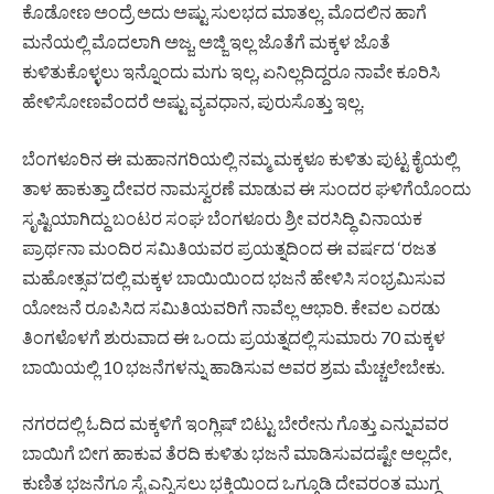
ಕೊಡೋಣ ಅಂದ್ರೆ ಅದು ಅಷ್ಟು ಸುಲಭದ ಮಾತಲ್ಲ. ಮೊದಲಿನ ಹಾಗೆ
ಮನೆಯಲ್ಲಿ ಮೊದಲಾಗಿ ಅಜ್ಜ, ಅಜ್ಜಿ ಇಲ್ಲ ಜೊತೆಗೆ ಮಕ್ಕಳ ಜೊತೆ
ಕುಳಿತುಕೊಳ್ಳಲು ಇನ್ನೊಂದು ಮಗು ಇಲ್ಲ, ಏನಿಲ್ಲದಿದ್ದರೂ ನಾವೇ ಕೂರಿಸಿ
ಹೇಳಿಸೋಣವೆಂದರೆ ಅಷ್ಟು ವ್ಯವಧಾನ, ಪುರುಸೊತ್ತು ಇಲ್ಲ.
ಬೆಂಗಳೂರಿನ ಈ ಮಹಾನಗರಿಯಲ್ಲಿ ನಮ್ಮ ಮಕ್ಕಳೂ ಕುಳಿತು ಪುಟ್ಟ ಕೈಯಲ್ಲಿ
ತಾಳ ಹಾಕುತ್ತಾ ದೇವರ ನಾಮಸ್ವರಣೆ ಮಾಡುವ ಈ ಸುಂದರ ಘಳಿಗೆಯೊಂದು
ಸೃಷ್ಟಿಯಾಗಿದ್ದು ಬಂಟರ ಸಂಘ ಬೆಂಗಳೂರು ಶ್ರೀ ವರಸಿದ್ಧಿ ವಿನಾಯಕ
ಪ್ರಾರ್ಥನಾ ಮಂದಿರ ಸಮಿತಿಯವರ ಪ್ರಯತ್ನದಿಂದ ಈ ವರ್ಷದ ‘ರಜತ
ಮಹೋತ್ಸವ’ದಲ್ಲಿ ಮಕ್ಕಳ ಬಾಯಿಯಿಂದ ಭಜನೆ ಹೇಳಿಸಿ ಸಂಭ್ರಮಿಸುವ
ಯೋಜನೆ ರೂಪಿಸಿದ ಸಮಿತಿಯವರಿಗೆ ನಾವೆಲ್ಲ ಆಭಾರಿ. ಕೇವಲ ಎರಡು
ತಿಂಗಳೊಳಗೆ ಶುರುವಾದ ಈ ಒಂದು ಪ್ರಯತ್ನದಲ್ಲಿ ಸುಮಾರು 70 ಮಕ್ಕಳ
ಬಾಯಿಯಲ್ಲಿ 10 ಭಜನೆಗಳನ್ನು ಹಾಡಿಸುವ ಅವರ ಶ್ರಮ ಮೆಚ್ಚಲೇಬೇಕು.
ನಗರದಲ್ಲಿ ಓದಿದ ಮಕ್ಕಳಿಗೆ ಇಂಗ್ಲಿಷ್ ಬಿಟ್ಟು ಬೇರೇನು ಗೊತ್ತು ಎನ್ನುವವರ
ಬಾಯಿಗೆ ಬೀಗ ಹಾಕುವ ತೆರದಿ ಕುಳಿತು ಭಜನೆ ಮಾಡಿಸುವದಷ್ಟೇ ಅಲ್ಲದೇ,
ಕುಣಿತ ಭಜನೆಗೂ ಸೈ ಎನ್ನಿಸಲು ಭಕ್ತಿಯಿಂದ ಒಗ್ಗೂಡಿ ದೇವರಂತ ಮುಗ್ಧ