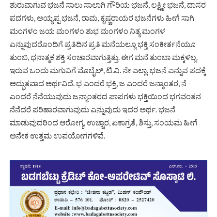
ಶುರುವಾಗುವ ಭಜನೆ ಸಾಲು ಸಾಲಾಗಿ ಗೌರಿಯ ಭಜನೆ, ಲಕ್ಷ್ಮೀ ಭಜನೆ, ದಾಸರ
ಪದಗಳು, ಅಯ್ಯಪ್ಪ ಭಜನೆ, ರಾಮ, ಕೃಷ್ಣರಾಯರ ಭಜನೆಗಳು ಹೀಗೆ ಸಾಗಿ
ಮಂಗಳಂ ಜಯ ಮಂಗಳಂ ಶುಭ ಮಂಗಳಂ ನಿತ್ಯ ಮಂಗಳ
ಎನ್ನುವುದರೊಂದಿಗೆ ಪ್ರತಿದಿನ ಪ್ರತಿ ಮನೆಯಲ್ಲೂ ಭಕ್ತಿ ಸಂಕೀರ್ತನೆಯೂ
ತುಂಬಿ, ಧನಾತ್ಮಕ ಶಕ್ತಿ ಸಂಚಾರವಾಗುತ್ತಿತ್ತು. ಈಗ ಮನೆ ತುಂಬಾ ಮಕ್ಕಳಿಲ್ಲ.
ಇರುವ ಒಂದು ಮಗುವಿಗೆ ಮೊಬೈಲ್, ಟಿ.ವಿ. ನೇ ಎಲ್ಲಾ. ಭಜನೆ ಎನ್ನುವ ಪದಕ್ಕೆ
ಅದ್ಭುತವಾದ ಅರ್ಥವಿದೆ. ಭ ಎಂದರೆ ಭಕ್ತಿ, ಜ ಎಂದರೆ ಜನ್ಮಾಂತರ, ನೆ
ಎಂದರೆ ನೆನೆಯುವುದು ಜನ್ಮಾಂತರದ ಪಾಪಗಳು ಭಕ್ತಿಯಿಂದ ಭಗವಂತನ
ನೆನೆದರೆ ಪರಿಹಾರವಾಗುವುದು ಎನ್ನುವುದು ಇದರ ಅರ್ಥ. ಭಜನೆ
ಮಾಡುವುದರಿಂದ ಆರೋಗ್ಯ, ಉಚ್ಚಾರ, ಏಕಾಗ್ರತೆ, ಶಿಸ್ತು, ಸಂಯಮ ಹೀಗೆ
ಅನೇಕ ಉತ್ತಮ ಉಪಯೋಗಗಳಿವೆ.