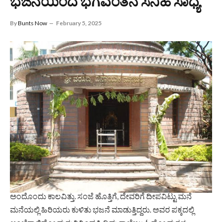
ಭಜನೆಯಿಂದ ಭಗವಂತನ ಸನಿಹ ಸಾಧ್ಯ
By
Bunts Now
February 5, 2025
ಅಂದೊಂದು ಕಾಲವಿತ್ತು. ಸಂಜೆ ಹೊತ್ತಿಗೆ, ದೇವರಿಗೆ ದೀಪವಿಟ್ಟು ಮನೆ
ಮನೆಯಲ್ಲಿ ಹಿರಿಯರು ಕುಳಿತು ಭಜನೆ ಮಾಡುತ್ತಿದ್ದರು. ಅವರ ಪಕ್ಕದಲ್ಲಿ