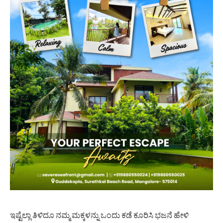
ಇಷ್ಟೆಲ್ಲಾ ತಿಳಿದೂ ನಮ್ಮ ಮಕ್ಕಳನ್ನು ಒಂದು ಕಡೆ ಕೂರಿಸಿ ಭಜನೆ ಹೇಳಿ