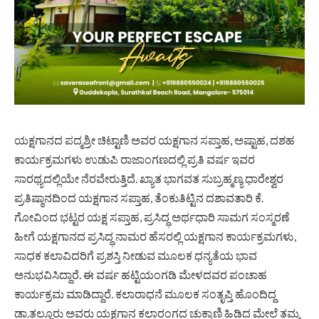
ಯಕ್ಷಗಾನದ ಪದ್ಮಶ್ರೀ ಚಿಟ್ಟಾಣಿ ಅವರ ಯಕ್ಷಗಾನ ಸಪ್ತಾಹ, ಅಷ್ಟಾಹ, ದಶಹ
ಕಾರ್ಯಕ್ರಮಗಳು ಉಡುಪಿ ರಾಜಾಂಗಣದಲ್ಲಿ ಪ್ರತಿ ವರ್ಷ ಇವರ
ಸಾರಥ್ಯದಲ್ಲಿಯೇ ನೆರವೇರುತ್ತಿದೆ. ಖ್ಯಾತ ಭಾಗವತ ಸುಬ್ರಹ್ಮಣ್ಯ ಧಾರೇಶ್ವರ
ಪ್ರತಿಷ್ಠಾನದಿಂದ ಯಕ್ಷಗಾನ ಸಪ್ತಾಹ, ತೆಂಕುತಿಟ್ಟಿನ ದಶಾವತಾರಿ ಕೆ.
ಗೋವಿಂದ ಭಟ್ಟರ ಯಕ್ಷ ಸಪ್ತಾಹ, ಪ್ರಸಿದ್ಧ ಅರ್ಥಧಾರಿ ಸಾಮಗ ಸಂಸ್ಮರಣೆ
ಹೀಗೆ ಯಕ್ಷಗಾನದ ಪ್ರಸಿದ್ಧ ನಾಮರ ಹೆಸರಲ್ಲಿ ಯಕ್ಷಗಾನ ಕಾರ್ಯಕ್ರಮಗಳು,
ಸಾಧಕ ಕಲಾವಿದರಿಗೆ ಪ್ರಶಸ್ತಿ ನೀಡುವ ಮೂಲಕ ಧನ್ಯತೆಯ ಭಾವ
ಅನುಭವಿಸಿದ್ದಾರೆ. ಈ ವರ್ಷ ಹಟ್ಟಿಯಂಗಡಿ ಮೇಳದವರ ಪಂಚಾಹ
ಕಾರ್ಯಕ್ರಮ ಮಾಡಿದ್ದಾರೆ. ಕಲಾರಾಧನೆ ಮೂಲಕ ಸಂತೃಪ್ತಿ ಹೊಂದಿದ್ದ
ಡಾ.ತಲ್ಲೂರು ಅವರು ಯಕ್ಷಗಾನ ಕಲಾರಂಗದ ಚುಕ್ಕಾಣಿ ಹಿಡಿದ ಮೇಲೆ ತಮ್ಮ