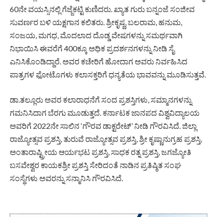
60ನೇ ವಯಸ್ಸಿನಲ್ಲಿ ಗೆಜ್ಜೆಕಟ್ಟಿ ಕುಣಿದರು. ಖ್ಯಾತ ಗುರು ಬನ್ನಂಜೆ ಸಂಜೀವ
ಸುವರ್ಣರ ಬಳಿ ಯಕ್ಷಗಾನ ಕಲಿತರು. ಶ್ರೀಕೃಷ್ಣ, ಬಲರಾಮ, ಹನುಮ,
ಸಂಜಯ, ಮಗಧ, ಮೊದಲಾದ ದೊಡ್ಡ ವೇಷಗಳನ್ನು ಸಮರ್ಥವಾಗಿ
ನಿಭಾಯಿಸಿ ಈವರೆಗೆ 400ಕ್ಕೂ ಅಧಿಕ ಪ್ರದರ್ಶನಗಳನ್ನು ನೀಡಿ ಸೈ
ಎನಿಸಿಕೊಂಡಿದ್ದಾರೆ. ಅವರ ಕಚೇರಿಗೆ ಹೋದಾಗ ಅವರು ನಿರ್ವಹಿಸಿದ
ಪಾತ್ರಗಳ ಫೋಟೊಗಳು ಕಲಾಸಕ್ತರಿಗೆ ಧನ್ಯತೆಯ ಭಾವವನ್ನು ಮೂಡಿಸುತ್ತವೆ.
ಡಾ.ತಲ್ಲೂರು ಅವರ ಕಲಾರಾಧನೆಗೆ ಸಂದ ಪ್ರಶಸ್ತಿಗಳು, ಸಮ್ಮಾನಗಳನ್ನು
ಗಮನಿಸಿದಾಗ ಬೆರಗು ಮೂಡುತ್ತದೆ. ಕರ್ನಾಟಕ ಜಾನಪದ ವಿಶ್ವವಿದ್ಯಾಲಯ
ಅವರಿಗೆ 2022ನೇ ಸಾಲಿನ ‘ಗೌರವ ಡಾಕ್ಟರೇಟ್’ ನೀಡಿ ಗೌರವಿಸಿದೆ. ಜಿಲ್ಲಾ
ರಾಜ್ಯೋತ್ಸವ ಪ್ರಶಸ್ತಿ, ತುರುವೆ ರಾಜ್ಯೋತ್ಸವ ಪ್ರಶಸ್ತಿ, ಶ್ರೀ ಕೃಷ್ಣಾನುಗ್ರಹ ಪ್ರಶಸ್ತಿ,
ಅಂತಾರಾಷ್ಟ್ರೀಯ ಆರ್ಯಭಟ ಪ್ರಶಸ್ತಿ, ಸಾಧಕ ರತ್ನ ಪ್ರಶಸ್ತಿ, ಜಗಜ್ಯೋತಿ
ಬಸವೇಶ್ವರ ಕಾಯಕಶ್ರೀ ಪ್ರಶಸ್ತಿ ಸೇರಿದಂತೆ ನಾಡಿನ ಪ್ರತಿಷ್ಠಿತ ಸಂಘ
ಸಂಸ್ಥೆಗಳು ಅವರನ್ನು ಸನ್ಮಾನಿಸಿ ಗೌರವಿಸಿದೆ.