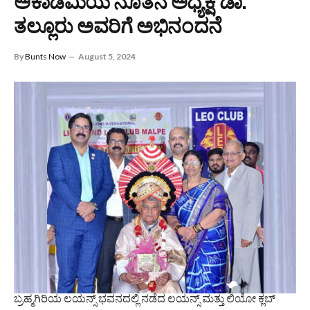
ಅಕಾಡೆಮಿಯ ನೂತನ ಅಧ್ಯಕ್ಷ ಡಾ.
ತಲ್ಲೂರು ಅವರಿಗೆ ಅಭಿನಂದನೆ
By
Bunts Now
August 5, 2024
ಬ್ರಹ್ಮಗಿರಿಯ ಲಯನ್ಸ್ ಭವನದಲ್ಲಿ ನಡೆದ ಲಯನ್ಸ್ ಮತ್ತು ಲಿಯೋ ಕ್ಲಬ್