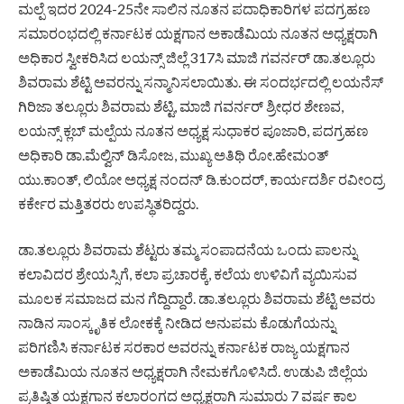
ಮಲ್ಪೆ ಇದರ 2024-25ನೇ ಸಾಲಿನ ನೂತನ ಪದಾಧಿಕಾರಿಗಳ ಪದಗ್ರಹಣ
ಸಮಾರಂಭದಲ್ಲಿ ಕರ್ನಾಟಕ ಯಕ್ಷಗಾನ ಅಕಾಡೆಮಿಯ ನೂತನ ಅಧ್ಯಕ್ಷರಾಗಿ
ಅಧಿಕಾರ ಸ್ವೀಕರಿಸಿದ ಲಯನ್ಸ್ ಜಿಲ್ಲೆ 317ಸಿ ಮಾಜಿ ಗವರ್ನರ್ ಡಾ.ತಲ್ಲೂರು
ಶಿವರಾಮ ಶೆಟ್ಟಿ ಅವರನ್ನು ಸನ್ಮಾನಿಸಲಾಯಿತು. ಈ ಸಂದರ್ಭದಲ್ಲಿ ಲಯನೆಸ್
ಗಿರಿಜಾ ತಲ್ಲೂರು ಶಿವರಾಮ ಶೆಟ್ಟಿ, ಮಾಜಿ ಗವರ್ನರ್ ಶ್ರೀಧರ ಶೇಣವ,
ಲಯನ್ಸ್ ಕ್ಲಬ್ ಮಲ್ಪೆಯ ನೂತನ ಅಧ್ಯಕ್ಷ ಸುಧಾಕರ ಪೂಜಾರಿ, ಪದಗ್ರಹಣ
ಅಧಿಕಾರಿ ಡಾ.ಮೆಲ್ವಿನ್ ಡಿಸೋಜ, ಮುಖ್ಯ ಅತಿಥಿ ರೋ.ಹೇಮಂತ್
ಯು.ಕಾಂತ್, ಲಿಯೋ ಅಧ್ಯಕ್ಷ ನಂದನ್ ಡಿ.ಕುಂದರ್, ಕಾರ್ಯದರ್ಶಿ ರವೀಂದ್ರ
ಕರ್ಕೇರ ಮತ್ತಿತರರು ಉಪಸ್ಥಿತರಿದ್ದರು.
ಡಾ.ತಲ್ಲೂರು ಶಿವರಾಮ ಶೆಟ್ಟರು ತಮ್ಮ ಸಂಪಾದನೆಯ ಒಂದು ಪಾಲನ್ನು
ಕಲಾವಿದರ ಶ್ರೇಯಸ್ಸಿಗೆ, ಕಲಾ ಪ್ರಚಾರಕ್ಕೆ, ಕಲೆಯ ಉಳಿವಿಗೆ ವ್ಯಯಿಸುವ
ಮೂಲಕ ಸಮಾಜದ ಮನ ಗೆದ್ದಿದ್ದಾರೆ. ಡಾ.ತಲ್ಲೂರು ಶಿವರಾಮ ಶೆಟ್ಟಿ ಅವರು
ನಾಡಿನ ಸಾಂಸ್ಕೃತಿಕ ಲೋಕಕ್ಕೆ ನೀಡಿದ ಅನುಪಮ ಕೊಡುಗೆಯನ್ನು
ಪರಿಗಣಿಸಿ ಕರ್ನಾಟಕ ಸರಕಾರ ಅವರನ್ನು ಕರ್ನಾಟಕ ರಾಜ್ಯ ಯಕ್ಷಗಾನ
ಅಕಾಡೆಮಿಯ ನೂತನ ಅಧ್ಯಕ್ಷರಾಗಿ ನೇಮಕಗೊಳಿಸಿದೆ. ಉಡುಪಿ ಜಿಲ್ಲೆಯ
ಪ್ರತಿಷ್ಠಿತ ಯಕ್ಷಗಾನ ಕಲಾರಂಗದ ಅಧ್ಯಕ್ಷರಾಗಿ ಸುಮಾರು 7 ವರ್ಷ ಕಾಲ