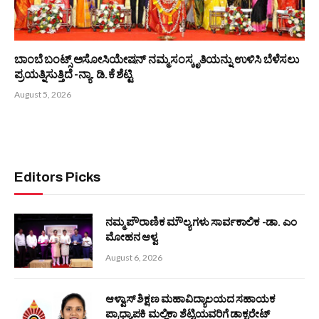
ಬಂಟರ ಸಂಘ (ರಿ) ಶಿರ್ವ : ಆಗಸ್ಟ್ 9 ರಂದು ದಿ| ಶಂಭು ಶೆಟ್ಟಿಯವರ
ಸ್ಮರಣಾರ್ಥ ಬೃಹತ್ ರಕ್ತದಾನ ಶಿಬಿರ
August 6, 2026
ಜಿ.ಎಮ್‌ನಲ್ಲಿ ಪ್ರಕಾಶ್ಚಂದ್ರ ಶೆಟ್ಟಿಯವರ ಹುಟ್ಟುಹಬ್ಬದ ಸಂಭ್ರಮ
August 6, 2026