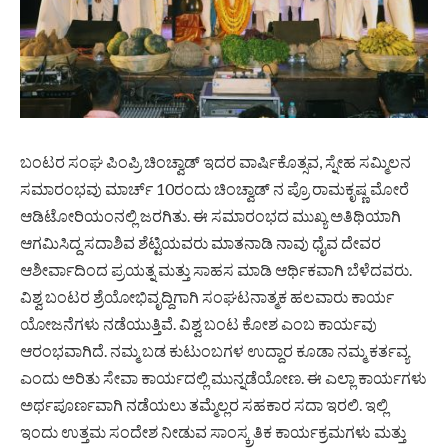
ಬಂಟರ ಸಂಘ ಪಿಂಪ್ರಿ ಚಿಂಚ್ವಾಡ್ ಇದರ ವಾರ್ಷಿಕೊತ್ಸವ, ಸ್ನೇಹ ಸಮ್ಮಿಲನ
ಸಮಾರಂಭವು ಮಾರ್ಚ್ 10ರಂದು ಚಿಂಚ್ವಾಡ್ ನ ಪ್ರೊ ರಾಮಕೃಷ್ಣ ಮೋರೆ
ಆಡಿಟೋರಿಯಂನಲ್ಲಿ ಜರಗಿತು. ಈ ಸಮಾರಂಭದ ಮುಖ್ಯ ಅತಿಥಿಯಾಗಿ
ಆಗಮಿಸಿದ್ದ ಸದಾಶಿವ ಶೆಟ್ಟಿಯವರು ಮಾತನಾಡಿ ನಾವು ಧೈವ ದೇವರ
ಆಶೀರ್ವಾದಿಂದ ಪ್ರಯತ್ನ ಮತ್ತು ಸಾಹಸ ಮಾಡಿ ಆರ್ಥಿಕವಾಗಿ ಬೆಳೆದವರು.
ವಿಶ್ವ ಬಂಟರ ಶ್ರೆಯೋಭಿವೃದ್ದಿಗಾಗಿ ಸಂಘಟನಾತ್ಮಕ ಹಲವಾರು ಕಾರ್ಯ
ಯೋಜನೆಗಳು ನಡೆಯುತ್ತಿವೆ. ವಿಶ್ವ ಬಂಟ ಕೋಶ ಎಂಬ ಕಾರ್ಯವು
ಆರಂಭವಾಗಿದೆ. ನಮ್ಮ ಬಡ ಕುಟುಂಬಗಳ ಉದ್ದಾರ ಕೂಡಾ ನಮ್ಮ ಕರ್ತವ್ಯ
ಎಂದು ಅರಿತು ಸೇವಾ ಕಾರ್ಯದಲ್ಲಿ ಮುನ್ನಡೆಯೋಣ. ಈ ಎಲ್ಲಾ ಕಾರ್ಯಗಳು
ಅರ್ಥಪೂರ್ಣವಾಗಿ ನಡೆಯಲು ತಮ್ಮೆಲ್ಲರ ಸಹಕಾರ ಸದಾ ಇರಲಿ. ಇಲ್ಲಿ
ಇಂದು ಉತ್ತಮ ಸಂದೇಶ ನೀಡುವ ಸಾಂಸ್ಕ್ರತಿಕ ಕಾರ್ಯಕ್ರಮಗಳು ಮತ್ತು