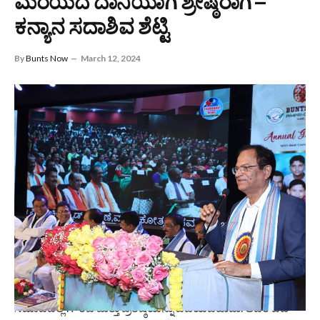
ಮೆರೆಯದೆ ದಾನಿಯಾಗಿ ಶ್ರೇಷ್ಠರಾಗಿ –
ಕನ್ಯಾನ ಸದಾಶಿವ ಶೆಟ್ಟಿ
By
Bunts Now
March 12, 2024
ಸಮಾಜದಲ್ಲಿ ಗೌರವ ಮತ್ತು ಪ್ರತಿಷ್ಠೆಯನ್ನು ಪಡೆಯಬಹುದು. ಆದರೆ ಬಡ