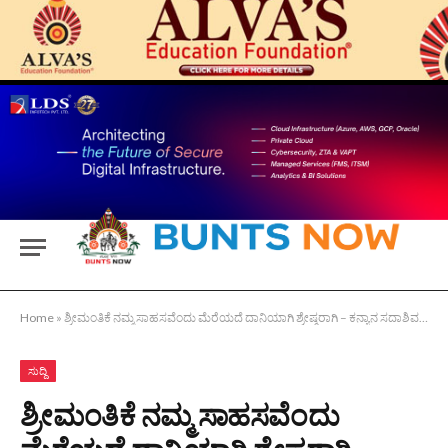
Home
»
ಶ್ರೀಮಂತಿಕೆ ನಮ್ಮ ಸಾಹಸವೆಂದು ಮೆರೆಯದೆ ದಾನಿಯಾಗಿ ಶ್ರೇಷ್ಠರಾಗಿ – ಕನ್ಯಾನ ಸದಾಶಿವ ಶೆಟ್ಟಿ
ಸುದ್ದಿ
ಶ್ರೀಮಂತಿಕೆ ನಮ್ಮ ಸಾಹಸವೆಂದು