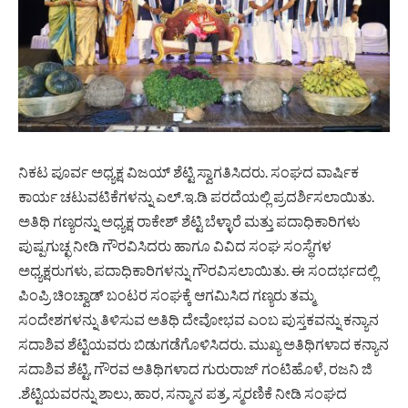
ನಿಕಟ ಪೂರ್ವ ಅಧ್ಯಕ್ಷ ವಿಜಯ್ ಶೆಟ್ಟಿ ಸ್ವಾಗತಿಸಿದರು. ಸಂಘದ ವಾರ್ಷಿಕ
ಕಾರ್ಯ ಚಟುವಟಿಕೆಗಳನ್ನು ಎಲ್.ಇ.ಡಿ ಪರದೆಯಲ್ಲಿ ಪ್ರದರ್ಶಿಸಲಾಯಿತು.
ಅತಿಥಿ ಗಣ್ಯರನ್ನು ಅಧ್ಯಕ್ಷ ರಾಕೇಶ್ ಶೆಟ್ಟಿ ಬೆಳ್ಳಾರೆ ಮತ್ತು ಪದಾಧಿಕಾರಿಗಳು
ಪುಷ್ಪಗುಚ್ಛ ನೀಡಿ ಗೌರವಿಸಿದರು ಹಾಗೂ ವಿವಿದ ಸಂಘ ಸಂಸ್ಥೆಗಳ
ಅಧ್ಯಕ್ಷರುಗಳು, ಪದಾಧಿಕಾರಿಗಳನ್ನು ಗೌರವಿಸಲಾಯಿತು. ಈ ಸಂದರ್ಭದಲ್ಲಿ
ಪಿಂಪ್ರಿ ಚಿಂಚ್ವಾಡ್ ಬಂಟರ ಸಂಘಕ್ಕೆ ಆಗಮಿಸಿದ ಗಣ್ಯರು ತಮ್ಮ
ಸಂದೇಶಗಳನ್ನು ತಿಳಿಸುವ ಅತಿಥಿ ದೇವೋಭವ ಎಂಬ ಪುಸ್ತಕವನ್ನು ಕನ್ಯಾನ
ಸದಾಶಿವ ಶೆಟ್ಟಿಯವರು ಬಿಡುಗಡೆಗೊಳಿಸಿದರು. ಮುಖ್ಯ ಅತಿಥಿಗಳಾದ ಕನ್ಯಾನ
ಸದಾಶಿವ ಶೆಟ್ಟಿ, ಗೌರವ ಅತಿಥಿಗಳಾದ ಗುರುರಾಜ್ ಗಂಟಿಹೊಳೆ, ರಜನಿ ಜಿ
.ಶೆಟ್ಟಿಯವರನ್ನು ಶಾಲು, ಹಾರ, ಸನ್ಮಾನ ಪತ್ರ, ಸ್ಮರಣಿಕೆ ನೀಡಿ ಸಂಘದ