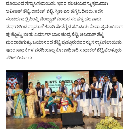
ವತಿಯಿಂದ ಸನ್ಮಾನಿಸಲಾಯಿತು. ಇವರ ಪರಿಚಯವನ್ನು ಕ್ರಮವಾಗಿ
ಅವಿನಾಶ್ ಶೆಟ್ಟಿ, ರಾಜೇಶ್ ಶೆಟ್ಟಿ, ಸ್ಮಿತಾ ಎಂ ಹೆಗ್ಡೆ ಓದಿದರು. ಇದೇ
ಸಂದರ್ಭದಲ್ಲಿ ಪಿಂಪ್ರಿ ಚಿಂಚ್ವಾಡ್ ಬಂಟರ ಸಂಘಕ್ಕೆ ಹಲವಾರು
ವರ್ಷಗಳಿಂದ ಪ್ರಾಮಾಣಿಕವಾಗಿ ಸೇವೆಗೈದ ಸಮಿತಿಯ ಸೇವಾ ಪ್ರಮುಖರಾದ
ಪುಚ್ಚೊಟ್ಟು ಬೀಡು ಎರ್ಮಾಳ್ ಬಾಲಚಂದ್ರ ಶೆಟ್ಟಿ, ಅವಿನಾಶ್ ಶೆಟ್ಟಿ
ಮಂದಾಡಿಗುತ್ತು, ಜಯಾನಂದ ಶೆಟ್ಟಿ ಪುತ್ತೂರುರವರನ್ನು ಸನ್ಮಾನಿಸಲಾಯಿತು.
ಇವರ ಸಾಧನೆಗಳ ವರದಿಯನ್ನು ಕೋಶಾಧಿಕಾರಿ ಸುಧಾಕರ್ ಶೆಟ್ಟಿ ಪೆಲತ್ತೂರು
ಪರಿಚಯಿಸಿದರು.