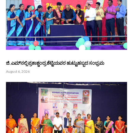
ಜಯಶ್ರೀಕೃಷ್ಣ ಪರಿಸರ ಪ್ರೇಮಿ ಸಮಿತಿ (ರಿ) : ತೋನ್ಸೆ ಜಯಕೃಷ್ಣ ಎ
ಶೆಟ್ಟಿಯವರಿಂದ ರೈಲ್ವೆ ಸಚಿವರಿಗೆ ಮನವಿ ಸಲ್ಲಿಕೆ
August 6, 2026