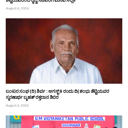
ಆಳ್ವಾಸ್ ಶಿಕ್ಷಣ ಮಹಾವಿದ್ಯಾಲಯದ ಸಹಾಯಕ ಪ್ರಾಧ್ಯಾಪಕಿ ಮಲ್ಲಿಕಾ
ಶೆಟ್ಟಿಯವರಿಗೆ ಡಾಕ್ಟರೇಟ್
August 6, 2026