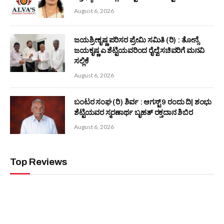
ಬಾಂಬೆ ಬಂಟ್ಸ್ ಅಸೋಸಿಯೇಷನ್ ನಮ್ಮ ಸಂಸ್ಕೃತಿಯನ್ನು ಉಳಿಸಿ ಬೆಳೆಸಲು
ಪ್ರಯತ್ನಿಸುತ್ತಿದೆ -ನ್ಯಾ. ಡಿ.ಕೆ ಶೆಟ್ಟಿ
August 5, 2026
Editors Picks
ನಮ್ಮ ಪೌರಾಣಿಕ ಮೌಲ್ಯಗಳು ಸಾರ್ವಕಾಲಿಕ -ಡಾ. ಎಂ