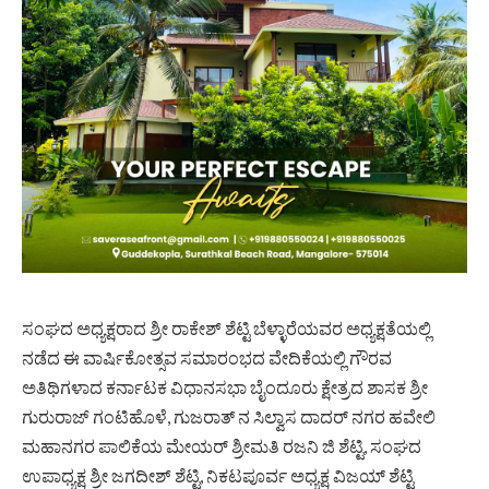
ಸಂಘದ ಅಧ್ಯಕ್ಷರಾದ ಶ್ರೀ ರಾಕೇಶ್ ಶೆಟ್ಟಿ ಬೆಳ್ಳಾರೆಯವರ ಅಧ್ಯಕ್ಷತೆಯಲ್ಲಿ
ನಡೆದ ಈ ವಾರ್ಷಿಕೋತ್ಸವ ಸಮಾರಂಭದ ವೇದಿಕೆಯಲ್ಲಿ ಗೌರವ
ಅತಿಥಿಗಳಾದ ಕರ್ನಾಟಕ ವಿಧಾನಸಭಾ ಬೈಂದೂರು ಕ್ಷೇತ್ರದ ಶಾಸಕ ಶ್ರೀ
ಗುರುರಾಜ್ ಗಂಟಿಹೊಳೆ, ಗುಜರಾತ್ ನ ಸಿಲ್ವಾಸ ದಾದರ್ ನಗರ ಹವೇಲಿ
ಮಹಾನಗರ ಪಾಲಿಕೆಯ ಮೇಯರ್ ಶ್ರೀಮತಿ ರಜನಿ ಜಿ ಶೆಟ್ಟಿ, ಸಂಘದ
ಉಪಾಧ್ಯಕ್ಷ ಶ್ರೀ ಜಗದೀಶ್ ಶೆಟ್ಟಿ, ನಿಕಟಪೂರ್ವ ಅಧ್ಯಕ್ಷ ವಿಜಯ್ ಶೆಟ್ಟಿ