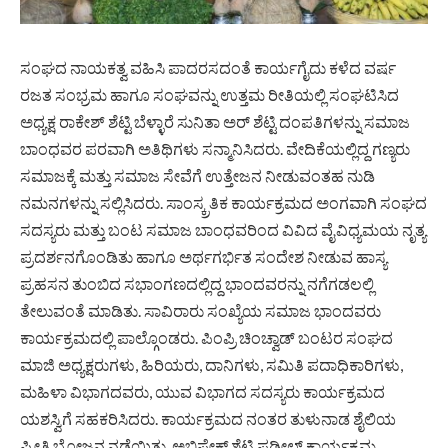
ಸಂಘದ ನಾಯಕತ್ವ ವಹಿಸಿ ಪಾದರಸದಂತೆ ಕಾರ್ಯಗೈದು ಕಳೆದ ವರ್ಷ
ರಜತ ಸಂಭ್ರಮ ಹಾಗೂ ಸಂಘವನ್ನು ಉತ್ತಮ ರೀತಿಯಲ್ಲಿ ಸಂಘಟಿಸಿದ
ಅಧ್ಯಕ್ಷ ರಾಕೇಶ್ ಶೆಟ್ಟಿ ಬೆಳ್ಳಾರೆ ಸುನಿತಾ ಅರ್ ಶೆಟ್ಟಿ ದಂಪತಿಗಳನ್ನು ಸಮಾಜ
ಬಾಂಧವರ ಪರವಾಗಿ ಅತಿಥಿಗಳು ಸನ್ಮಾನಿಸಿದರು. ವೇದಿಕೆಯಲ್ಲಿದ್ದ ಗಣ್ಯರು
ಸಮಾಜಕ್ಕೆ ಮತ್ತು ಸಮಾಜ ಸೇವೆಗೆ ಉತ್ತೇಜನ ನೀಡುವಂತಹ ನುಡಿ
ನಮನಗಳನ್ನು ಸಲ್ಲಿಸಿದರು. ಸಾಂಸ್ಕ್ರತಿಕ ಕಾರ್ಯಕ್ರಮದ ಅಂಗವಾಗಿ ಸಂಘದ
ಸದಸ್ಯರು ಮತ್ತು ಬಂಟ ಸಮಾಜ ಬಾಂಧವರಿಂದ ವಿವಿದ ವೈವಿಧ್ಯಮಯ ನೃತ್ಯ
ಪ್ರದರ್ಶನಗೊಂಡಿತು ಹಾಗೂ ಅರ್ಥಗರ್ಭಿತ ಸಂದೇಶ ನೀಡುವ ಹಾಸ್ಯ
ಪ್ರಹಸನ ತುಂಬಿದ ಸಭಾಂಗಣದಲ್ಲಿದ್ದ ಭಾಂದವರನ್ನು ನಗೆಗಡಲಲ್ಲಿ
ತೇಲುವಂತೆ ಮಾಡಿತು. ಸಾವಿರಾರು ಸಂಖ್ಯೆಯ ಸಮಾಜ ಭಾಂದವರು
ಕಾರ್ಯಕ್ರಮದಲ್ಲಿ ಪಾಲ್ಗೊಂಡರು. ಪಿಂಪ್ರಿ ಚಿಂಚ್ವಾಡ್ ಬಂಟರ ಸಂಘದ
ಮಾಜಿ ಅಧ್ಯಕ್ಷರುಗಳು, ಹಿರಿಯರು, ದಾನಿಗಳು, ಸಮಿತಿ ಪದಾಧಿಕಾರಿಗಳು,
ಮಹಿಳಾ ವಿಭಾಗದವರು, ಯುವ ವಿಭಾಗದ ಸದಸ್ಯರು ಕಾರ್ಯಕ್ರಮದ
ಯಶಸ್ವಿಗೆ ಸಹಕರಿಸಿದರು. ಕಾರ್ಯಕ್ರಮದ ನಂತರ ತುಳುನಾಡ ಶೈಲಿಯ
ಪ್ರೀತಿ ಭೋಜನ ನಡೆಯಿತು. ಅಭಿಷೇಕ್ ಶೆಟ್ಟಿ ಪಡೀಲ್ ಕಾರ್ಯಕ್ರಮ