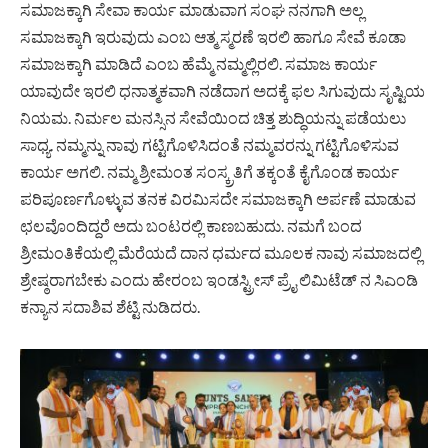
ಸಮಾಜಕ್ಕಾಗಿ ಸೇವಾ ಕಾರ್ಯ ಮಾಡುವಾಗ ಸಂಘ ನನಗಾಗಿ ಅಲ್ಲ
ಸಮಾಜಕ್ಕಾಗಿ ಇರುವುದು ಎಂಬ ಆತ್ಮ ಸ್ಮರಣೆ ಇರಲಿ ಹಾಗೂ ಸೇವೆ ಕೂಡಾ
ಸಮಾಜಕ್ಕಾಗಿ ಮಾಡಿದೆ ಎಂಬ ಹೆಮ್ಮೆ ನಮ್ಮಲ್ಲಿರಲಿ. ಸಮಾಜ ಕಾರ್ಯ
ಯಾವುದೇ ಇರಲಿ ಧನಾತ್ಮಕವಾಗಿ ನಡೆದಾಗ ಅದಕ್ಕೆ ಫಲ ಸಿಗುವುದು ಸೃಷ್ಟಿಯ
ನಿಯಮ. ನಿರ್ಮಲ ಮನಸ್ಸಿನ ಸೇವೆಯಿಂದ ಚಿತ್ತ ಶುದ್ಧಿಯನ್ನು ಪಡೆಯಲು
ಸಾಧ್ಯ. ನಮ್ಮನ್ನು ನಾವು ಗಟ್ಟಿಗೊಳಿಸಿದಂತೆ ನಮ್ಮವರನ್ನು ಗಟ್ಟಿಗೊಳಿಸುವ
ಕಾರ್ಯ ಅಗಲಿ. ನಮ್ಮ ಶ್ರೀಮಂತ ಸಂಸ್ಕ್ರತಿಗೆ ತಕ್ಕಂತೆ ಕೈಗೊಂಡ ಕಾರ್ಯ
ಪರಿಪೂರ್ಣಗೊಳ್ಳುವ ತನಕ ವಿರಮಿಸದೇ ಸಮಾಜಕ್ಕಾಗಿ ಅರ್ಪಣೆ ಮಾಡುವ
ಛಲವೊಂದಿದ್ದರೆ ಅದು ಬಂಟರಲ್ಲಿ ಕಾಣಬಹುದು. ನಮಗೆ ಬಂದ
ಶ್ರೀಮಂತಿಕೆಯಲ್ಲಿ ಮೆರೆಯದೆ ದಾನ ಧರ್ಮದ ಮೂಲಕ ನಾವು ಸಮಾಜದಲ್ಲಿ
ಶ್ರೇಷ್ಠರಾಗಬೇಕು ಎಂದು ಹೇರಂಬ ಇಂಡಸ್ಟ್ರೀಸ್ ಪ್ರೈ ಲಿಮಿಟೆಡ್ ನ ಸಿಎಂಡಿ
ಕನ್ಯಾನ ಸದಾಶಿವ ಶೆಟ್ಟಿ ನುಡಿದರು.