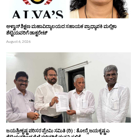
Related
Posts
ನಮ್ಮ ಪೌರಾಣಿಕ ಮೌಲ್ಯಗಳು ಸಾರ್ವಕಾಲಿಕ -ಡಾ. ಎಂ ಮೋಹನ ಆಳ್ವ
August 6, 2026