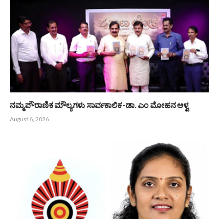
PREVIOUS ARTICLE
NEXT ARTICLE
ಬಂಟರ ಚಾವಡಿ ಪರ್ಕಳ(ರಿ) ಬಂಟರ
ಒಳ್ಳೆಯವರಾಗಲು ಯತ್ನಿಸಿ;
ಸಮ್ಮಿಲನ- 2024 ಹಾಗೂ ಸನ್ಮಾನ
ಒಳ್ಳೆಯವರಂತೆ ನಟಿಸದಿರಿ
ಸಮಾರಂಭ
Bunts Now