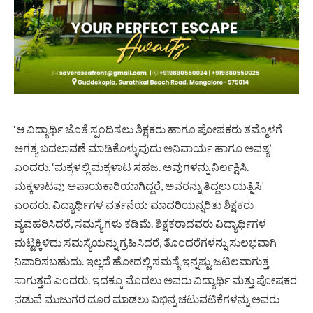
‘ಆ ವಿದ್ಯಾರ್ಥಿ ಜೊತೆ ಸ್ಪಂದಿಸಲು ಶಿಕ್ಷಕರು ಹಾಗೂ ಪೋಷಕರು ತಮ್ಮೊಳಗೆ
ಅಗತ್ಯ ಬದಲಾವಣೆ ಮಾಡಿಕೊಳ್ಳುವುದು ಅನಿವಾರ್ಯ ಹಾಗೂ ಅವಶ್ಯ’
ಎಂದರು. ‘ಮಕ್ಕಳಲ್ಲಿ ಮಕ್ಕಳಾಟ ಸಹಜ. ಅವುಗಳನ್ನು ನಿರ್ಲಕ್ಷಿಸಿ.
ಮಕ್ಕಳಾಟವು ಅಪಾಯಕಾರಿಯಾಗಿದ್ದರೆ, ಅವರನ್ನು ತಿದ್ದಲು ಯತ್ನಿಸಿ’
ಎಂದರು. ವಿದ್ಯಾರ್ಥಿಗಳ ವರ್ತನೆಯ ಮಾದರಿಯನ್ನರಿತು ಶಿಕ್ಷಕರು
ವ್ಯವಹರಿಸಿದರೆ, ಸಮಸ್ಯೆಗಳು ಕಡಿಮೆ. ಶಿಕ್ಷಕರಾದವರು ವಿದ್ಯಾರ್ಥಿಗಳ
ಮಟ್ಟಕ್ಕಿಳಿದು ಸಮಸ್ಯೆಯನ್ನು ಗ್ರಹಿಸಿದರೆ, ತೊಂದರೆಗಳನ್ನು ಸುಲಭವಾಗಿ
ನಿವಾರಿಸಬಹುದು. ಇಲ್ಲದೆ ಹೋದಲ್ಲಿ ಸಮಸ್ಯೆ ಇನ್ನಷ್ಟು ಜಟಿಲವಾಗುತ್ತ
ಸಾಗುತ್ತದೆ ಎಂದರು. ಇದಕ್ಕೂ ಮೊದಲು ಅವರು ವಿದ್ಯಾರ್ಥಿ ಮತ್ತು ಪೋಷಕರ
ನಡುವೆ ಮುಜುಗರ ದೂರ ಮಾಡಲು ವಿಭಿನ್ನ ಚಟುವಟಿಕೆಗಳನ್ನು ಅವರು