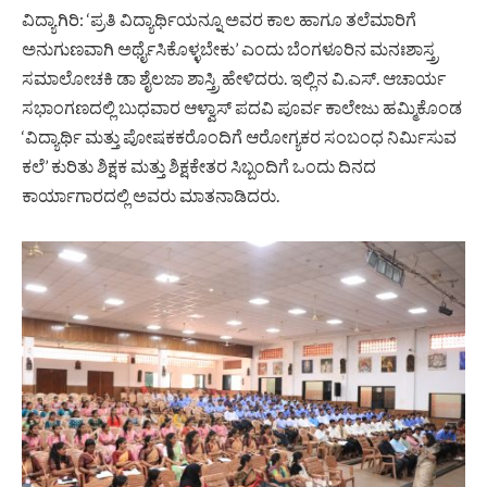
ವಿದ್ಯಾಗಿರಿ: ‘ಪ್ರತಿ ವಿದ್ಯಾರ್ಥಿಯನ್ನೂ ಅವರ ಕಾಲ ಹಾಗೂ ತಲೆಮಾರಿಗೆ
ಅನುಗುಣವಾಗಿ ಅರ್ಥೈಸಿಕೊಳ್ಳಬೇಕು’ ಎಂದು ಬೆಂಗಳೂರಿನ ಮನಃಶಾಸ್ತ್ರ
ಸಮಾಲೋಚಕಿ ಡಾ ಶೈಲಜಾ ಶಾಸ್ತ್ರಿ ಹೇಳಿದರು. ಇಲ್ಲಿನ ವಿ.ಎಸ್. ಆಚಾರ್ಯ
ಸಭಾಂಗಣದಲ್ಲಿ ಬುಧವಾರ ಆಳ್ವಾಸ್ ಪದವಿ ಪೂರ್ವ ಕಾಲೇಜು ಹಮ್ಮಿಕೊಂಡ
‘ವಿದ್ಯಾರ್ಥಿ ಮತ್ತು ಪೋಷಕಕರೊಂದಿಗೆ ಆರೋಗ್ಯಕರ ಸಂಬಂಧ ನಿರ್ಮಿಸುವ
ಕಲೆ’ ಕುರಿತು ಶಿಕ್ಷಕ ಮತ್ತು ಶಿಕ್ಷಕೇತರ ಸಿಬ್ಬಂದಿಗೆ ಒಂದು ದಿನದ
ಕಾರ್ಯಾಗಾರದಲ್ಲಿ ಅವರು ಮಾತನಾಡಿದರು.