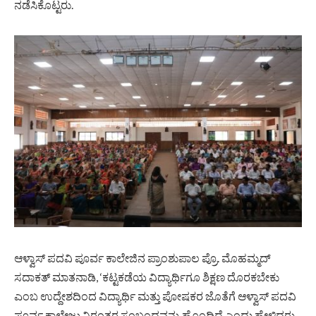
ನಡೆಸಿಕೊಟ್ಟರು.
ಆಳ್ವಾಸ್ ಪದವಿ ಪೂರ್ವ ಕಾಲೇಜಿನ ಪ್ರಾಂಶುಪಾಲ ಪ್ರೊ. ಮೊಹಮ್ಮದ್
ಸದಾಕತ್ ಮಾತನಾಡಿ, ‘ಕಟ್ಟಕಡೆಯ ವಿದ್ಯಾರ್ಥಿಗೂ ಶಿಕ್ಷಣ ದೊರಕಬೇಕು
ಎಂಬ ಉದ್ದೇಶದಿಂದ ವಿದ್ಯಾರ್ಥಿ ಮತ್ತು ಪೋಷಕರ ಜೊತೆಗೆ ಆಳ್ವಾಸ್ ಪದವಿ
ಪೂರ್ವ ಕಾಲೇಜು ನಿರಂತರ ಸಂಬಂಧವನ್ನು ಹೊಂದಿದೆ ಎಂದು ಹೇಳಿದರು.