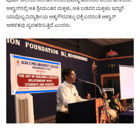
ಆಳ್ವಾಸ್‍ನಲ್ಲಿ ಅತಿ ಶ್ರೀಮಂತರ ಮಕ್ಕಳು, ಅತಿ ಬಡವರ ಮಕ್ಕಳೂ ಇದ್ದಾರೆ
ಯಾವೊಬ್ಬ ವಿದ್ಯಾರ್ಥಿಯ ಆತ್ಮಗೌರವಕ್ಕೂ ಧಕ್ಕೆ ಬರದಂತೆ ಆಳ್ವಾಸ್
ಆಡಳಿತವು ವ್ಯವಹರಿಸುತ್ತಿದೆ ಎಂದರು.