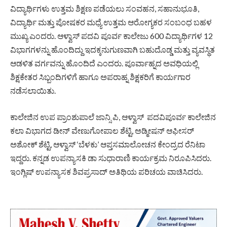
ವಿದ್ಯಾರ್ಥಿಗಳು ಉತ್ತಮ ಶಿಕ್ಷಣ ಪಡೆಯಲು ಸಂವಹನ, ಸಹಾನುಭೂತಿ,
ವಿದ್ಯಾರ್ಥಿ ಮತ್ತು ಪೋಷಕರ ಮಧ್ಯೆ ಉತ್ತಮ ಆರೋಗ್ಯಕರ ಸಂಬಂಧ ಬಹಳ
ಮುಖ್ಯ ಎಂದರು. ಆಳ್ವಾಸ್ ಪದವಿ ಪೂರ್ವ ಕಾಲೇಜು 600 ವಿದ್ಯಾರ್ಥಿಗಳ 12
ವಿಭಾಗಗಳನ್ನು ಹೊಂದಿದ್ದು ಇದಕ್ಕನುಗುಣವಾಗಿ ಬಹುದೊಡ್ಡ ಮತ್ತು ವ್ಯವಸ್ಥಿತ
ಆಡಳಿತ ವರ್ಗವನ್ನು ಹೊಂದಿದೆ ಎಂದರು. ಪೂರ್ವಾಹ್ನದ ಅವಧಿಯಲ್ಲಿ
ಶಿಕ್ಷಕೇತರ ಸಿಬ್ಬಂದಿಗಳಿಗೆ ಹಾಗೂ ಅಪರಾಹ್ನ ಶಿಕ್ಷಕರಿಗೆ ಕಾರ್ಯಗಾರ
ನಡೆಸಲಾಯಿತು.
ಕಾಲೇಜಿನ ಉಪ ಪ್ರಾಂಶುಪಾಲೆ ಜಾನ್ಸಿ ಪಿ, ಆಳ್ವಾಸ್ ಪದವಿಪೂರ್ವ ಕಾಲೇಜಿನ
ಕಲಾ ವಿಭಾಗದ ಡೀನ್ ವೇಣುಗೋಪಾಲ ಶೆಟ್ಟಿ, ಅಡ್ಮೀಷನ್ ಆಫೀಸರ್
ಅಶೋಕ್ ಶೆಟ್ಟಿ, ಆಳ್ವಾಸ್ ‘ಬೆಳಕು’ ಆಪ್ತಸಮಾಲೋಚನ ಕೇಂದ್ರದ ರೆನಿಟಾ
ಇದ್ದರು. ಕನ್ನಡ ಉಪನ್ಯಾಸಕಿ ಡಾ ಸುಧಾರಾಣಿ ಕಾರ್ಯಕ್ರಮ ನಿರೂಪಿಸಿದರು.
ಇಂಗ್ಲಿಷ್ ಉಪನ್ಯಾಸಕ ಶಿವಪ್ರಸಾದ್ ಅತಿಥಿಯ ಪರಿಚಯ ವಾಚಿಸಿದರು.