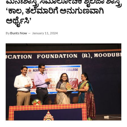
ಮನಃಶಾಸ್ತ್ರ ಸಮಾಲೋಚಕಿ ಶೈಲಜಾ ಶಾಸ್ತ್ರಿ
‘ಕಾಲ, ತಲೆಮಾರಿಗೆ ಅನುಗುಣವಾಗಿ
ಅರ್ಥೈಸಿ’
By
Bunts Now
January 11, 2024