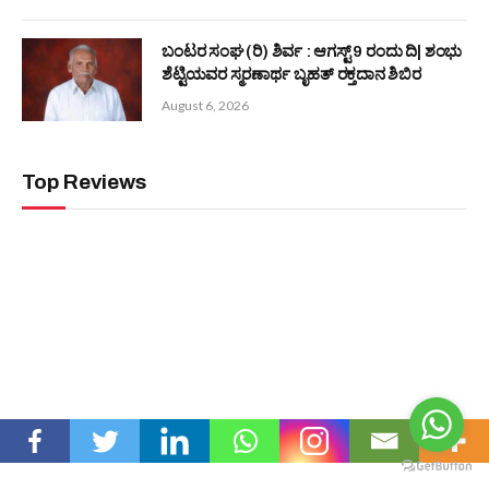
ಬಂಟರ ಸಂಘ ಬೆಂಗಳೂರು : ಕಾರ್ಯದರ್ಶಿ ಸ್ಥಾನಕ್ಕೆ ಸೂಕ್ತ ಅಭ್ಯರ್ಥಿ
ಅಮರನಾಥ ಶೆಟ್ಟಿ ಹೆಗ್ಗುಂಜೆ
July 18, 2026
Editors Picks
ನಮ್ಮ ಪೌರಾಣಿಕ ಮೌಲ್ಯಗಳು ಸಾರ್ವಕಾಲಿಕ -ಡಾ. ಎಂ
ಮೋಹನ ಆಳ್ವ
August 6, 2026
ಆಳ್ವಾಸ್ ಶಿಕ್ಷಣ ಮಹಾವಿದ್ಯಾಲಯದ ಸಹಾಯಕ
ಪ್ರಾಧ್ಯಾಪಕಿ ಮಲ್ಲಿಕಾ ಶೆಟ್ಟಿಯವರಿಗೆ ಡಾಕ್ಟರೇಟ್
August 6, 2026