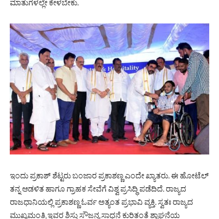
ಮಾತುಗಳಲ್ಲೇ ಕೇಳಬೇಕು.
ಇಂದು ಪ್ರಕಾಶ್ ಶೆಟ್ಟರು ಬಂಜಾರ ಪ್ರಕಾಶಣ್ಣ ಎಂದೇ ಖ್ಯಾತರು. ಈ ಹೋಟೆಲ್
ತನ್ನ ಆಡಳಿತ ಹಾಗೂ ಗ್ರಾಹಕ ಸೇವೆಗೆ ವಿಶ್ವ ಪ್ರಸಿದ್ಧಿ ಪಡೆದಿದೆ. ರಾಜ್ಯದ
ರಾಜಧಾನಿಯಲ್ಲಿ ಪ್ರಕಾಶಣ್ಣ ಓರ್ವ ಅತ್ಯಂತ ಪ್ರಭಾವಿ ವ್ಯಕ್ತಿ. ಸ್ವತಃ ರಾಜ್ಯದ
ಮುಖ್ಯಮಂತ್ರಿ ಇವರ ಶಿಸ್ತು ಸೌಜನ್ಯ ಸಾಧನೆ ಕುರಿತಂತೆ ಶ್ಲಾಘನೆಯ