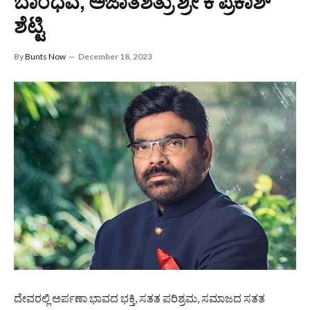
ಬಾಂಧವ, ಅಜಾತಶತ್ರು ಶ್ರೀ ಕೆ ಪ್ರಕಾಶ್
ಶೆಟ್ಟಿ
By
Bunts Now
December 18, 2023
ದೇವರಲ್ಲಿ ಅರ್ಪಣಾ ಭಾವದ ಭಕ್ತಿ, ಸತತ ಪರಿಶ್ರಮ, ಸಮಾಜದ ಸತತ