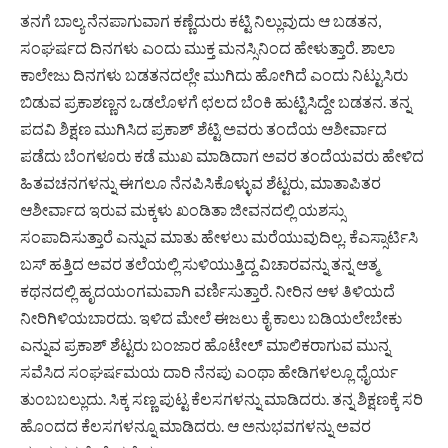
ತನಗೆ ಬಾಲ್ಯ ನೆನಪಾಗುವಾಗ ಕಣ್ಣೆದುರು ಕಟ್ಟಿ ನಿಲ್ಲುವುದು ಆ ಬಡತನ,
ಸಂಘರ್ಷದ ದಿನಗಳು ಎಂದು ಮುಕ್ತ ಮನಸ್ಸಿನಿಂದ ಹೇಳುತ್ತಾರೆ. ಶಾಲಾ
ಕಾಲೇಜು ದಿನಗಳು ಬಡತನದಲ್ಲೇ ಮುಗಿದು ಹೋಗಿದೆ ಎಂದು ನಿಟ್ಟುಸಿರು
ಬಿಡುವ ಪ್ರಕಾಶಣ್ಣನ ಒಡಲೊಳಗೆ ಛಲದ ಬೆಂಕಿ ಹುಟ್ಟಿಸಿದ್ದೇ ಬಡತನ. ತನ್ನ
ಪದವಿ ಶಿಕ್ಷಣ ಮುಗಿಸಿದ ಪ್ರಕಾಶ್ ಶೆಟ್ಟಿ ಅವರು ತಂದೆಯ ಆಶೀರ್ವಾದ
ಪಡೆದು ಬೆಂಗಳೂರು ಕಡೆ ಮುಖ ಮಾಡಿದಾಗ ಅವರ ತಂದೆಯವರು ಹೇಳಿದ
ಹಿತವಚನಗಳನ್ನು ಈಗಲೂ ನೆನಪಿಸಿಕೊಳ್ಳುವ ಶೆಟ್ಟರು, ಮಾತಾಪಿತರ
ಆಶೀರ್ವಾದ ಇರುವ ಮಕ್ಕಳು ಖಂಡಿತಾ ಜೀವನದಲ್ಲಿ ಯಶಸ್ಸು
ಸಂಪಾದಿಸುತ್ತಾರೆ ಎನ್ನುವ ಮಾತು ಹೇಳಲು ಮರೆಯುವುದಿಲ್ಲ. ಕೆಎಸ್ಸಾರ್ಟಿಸಿ
ಬಸ್ ಹತ್ತಿದ ಅವರ ತಲೆಯಲ್ಲಿ ಸುಳಿಯುತ್ತಿದ್ದ ವಿಚಾರವನ್ನು ತನ್ನ ಆತ್ಮ
ಕಥನದಲ್ಲಿ ಹೃದಯಂಗಮವಾಗಿ ವರ್ಣಿಸುತ್ತಾರೆ. ನೀರಿನ ಆಳ ತಿಳಿಯದೆ
ನೀರಿಗಿಳಿಯಬಾರದು. ಇಳಿದ ಮೇಲೆ ಈಜಲು ಕೈ ಕಾಲು ಬಡಿಯಲೇಬೇಕು
ಎನ್ನುವ ಪ್ರಕಾಶ್ ಶೆಟ್ಟರು ಬಂಜಾರ ಹೊಟೇಲ್ ಮಾಲಿಕರಾಗುವ ಮುನ್ನ
ಸವೆಸಿದ ಸಂಘರ್ಷಮಯ ದಾರಿ ನೆನಪು ಎಂಥಾ ಹೇಡಿಗಳಲ್ಲೂ ಧೈರ್ಯ
ತುಂಬಬಲ್ಲುದು. ಸಿಕ್ಕ ಸಣ್ಣ ಪುಟ್ಟ ಕೆಲಸಗಳನ್ನು ಮಾಡಿದರು. ತನ್ನ ಶಿಕ್ಷಣಕ್ಕೆ ಸರಿ
ಹೊಂದದ ಕೆಲಸಗಳನ್ನೂ ಮಾಡಿದರು. ಆ ಅನುಭವಗಳನ್ನು ಅವರ