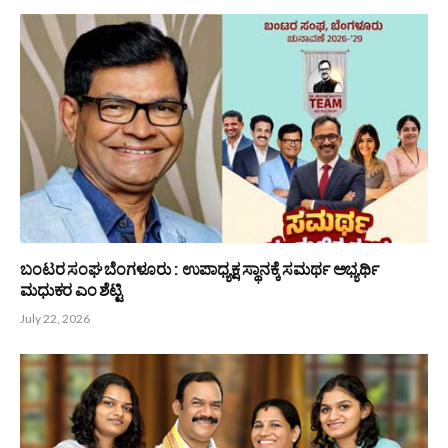
ಸಾವಿರಾರು ಜನರ ಹೃದಯ ಗೆದ್ದ ಸಮಾಜಸೇವಕ ಸಂತೋಷ್ ಕುಮಾರ್ ರೈ
ಬೋಳಿಯಾರ್
July 28, 2026