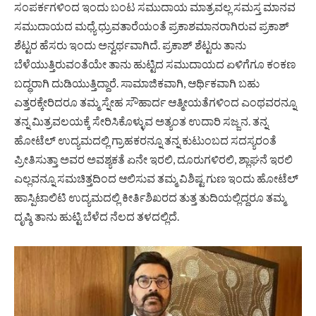
ಸಂಪರ್ಕಗಳಿಂದ ಇಂದು ಬಂಟ ಸಮುದಾಯ ಮಾತ್ರವಲ್ಲ ಸಮಸ್ತ ಮಾನವ
ಸಮುದಾಯದ ಮಧ್ಯೆ ಧ್ರುವತಾರೆಯಂತೆ ಪ್ರಕಾಶಮಾನರಾಗಿರುವ ಪ್ರಕಾಶ್
ಶೆಟ್ಟರ ಹೆಸರು ಇಂದು ಅನ್ವರ್ಥವಾಗಿದೆ. ಪ್ರಕಾಶ್ ಶೆಟ್ಟರು ತಾನು
ಬೆಳೆಯುತ್ತಿರುವಂತೆಯೇ ತಾನು ಹುಟ್ಟಿದ ಸಮುದಾಯದ ಏಳಿಗೆಗೂ ಕಂಕಣ
ಬದ್ಧರಾಗಿ ದುಡಿಯುತ್ತಿದ್ದಾರೆ. ಸಾಮಾಜಿಕವಾಗಿ, ಆರ್ಥಿಕವಾಗಿ ಬಹು
ಎತ್ತರಕ್ಕೇರಿದರೂ ತಮ್ಮ ಸ್ನೇಹ ಸೌಹಾರ್ದ ಆತ್ಮೀಯತೆಗಳಿಂದ ಎಂಥವರನ್ನೂ
ತನ್ನ ಮಿತ್ರವಲಯಕ್ಕೆ ಸೇರಿಸಿಕೊಳ್ಳುವ ಅತ್ಯಂತ ಉದಾರಿ ಸಜ್ಜನ. ತನ್ನ
ಹೋಟೆಲ್ ಉದ್ಯಮದಲ್ಲಿ ಗ್ರಾಹಕರನ್ನೂ ತನ್ನ ಕುಟುಂಬದ ಸದಸ್ಯರಂತೆ
ಪ್ರೀತಿಸುತ್ತಾ ಅವರ ಅವಶ್ಯಕತೆ ಏನೇ ಇರಲಿ, ದೂರುಗಳಿರಲಿ, ಶ್ಲಾಘನೆ ಇರಲಿ
ಎಲ್ಲವನ್ನೂ ಸಮಚಿತ್ತದಿಂದ ಆಲಿಸುವ ತಮ್ಮ ವಿಶಿಷ್ಟ ಗುಣ ಇಂದು ಹೋಟೆಲ್
ಹಾಸ್ಪಿಟಾಲಿಟಿ ಉದ್ಯಮದಲ್ಲಿ ಕೀರ್ತಿಶಿಖರದ ತುತ್ತ ತುದಿಯಲ್ಲಿದ್ದರೂ ತಮ್ಮ
ದೃಷ್ಠಿ ತಾನು ಹುಟ್ಟಿ ಬೆಳೆದ ನೆಲದ ತಳದಲ್ಲಿದೆ.