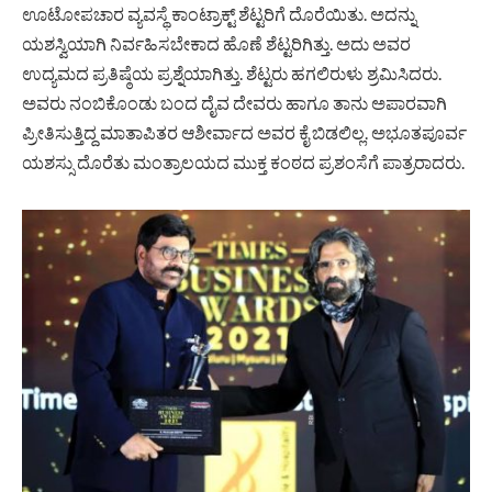
ಊಟೋಪಚಾರ ವ್ಯವಸ್ಥೆ ಕಾಂಟ್ರಾಕ್ಟ್ ಶೆಟ್ಟರಿಗೆ ದೊರೆಯಿತು. ಅದನ್ನು
ಯಶಸ್ವಿಯಾಗಿ ನಿರ್ವಹಿಸಬೇಕಾದ ಹೊಣೆ ಶೆಟ್ಟರಿಗಿತ್ತು. ಅದು ಅವರ
ಉದ್ಯಮದ ಪ್ರತಿಷ್ಠೆಯ ಪ್ರಶ್ನೆಯಾಗಿತ್ತು. ಶೆಟ್ಟರು ಹಗಲಿರುಳು ಶ್ರಮಿಸಿದರು.
ಅವರು ನಂಬಿಕೊಂಡು ಬಂದ ದೈವ ದೇವರು ಹಾಗೂ ತಾನು ಅಪಾರವಾಗಿ
ಪ್ರೀತಿಸುತ್ತಿದ್ದ ಮಾತಾಪಿತರ ಆಶೀರ್ವಾದ ಅವರ ಕೈ ಬಿಡಲಿಲ್ಲ. ಅಭೂತಪೂರ್ವ
ಯಶಸ್ಸು ದೊರೆತು ಮಂತ್ರಾಲಯದ ಮುಕ್ತ ಕಂಠದ ಪ್ರಶಂಸೆಗೆ ಪಾತ್ರರಾದರು.