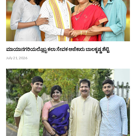
ಉದ್ಯಮಿ, ಸಾಹಿತ್ಯ ಪ್ರೇಮಿ, ಸಮಾಜ ಸೇವಕ ಡಿ.ಕೆ ಶೆಟ್ಟಿ
July 27, 2026
ಬಂಟರ ಸಂಘ ಬೆಂಗಳೂರು : ಉಪಾಧ್ಯಕ್ಷ ಸ್ಥಾನಕ್ಕೆ ಸಮರ್ಥ ಅಭ್ಯರ್ಥಿ
ಮಧುಕರ ಎಂ ಶೆಟ್ಟಿ