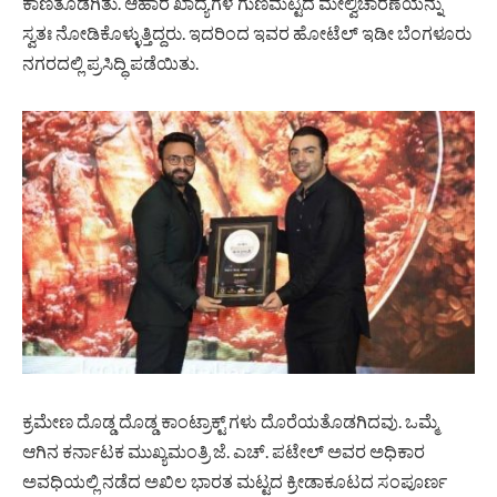
ಕಾಣತೊಡಗಿತು. ಆಹಾರ ಖಾದ್ಯಗಳ ಗುಣಮಟ್ಟದ ಮೇಲ್ವಿಚಾರಣೆಯನ್ನು
ಸ್ವತಃ ನೋಡಿಕೊಳ್ಳುತ್ತಿದ್ದರು. ಇದರಿಂದ ಇವರ ಹೋಟೆಲ್ ಇಡೀ ಬೆಂಗಳೂರು
ನಗರದಲ್ಲಿ ಪ್ರಸಿದ್ಧಿ ಪಡೆಯಿತು.
ಕ್ರಮೇಣ ದೊಡ್ಡ ದೊಡ್ಡ ಕಾಂಟ್ರಾಕ್ಟ್ ಗಳು ದೊರೆಯತೊಡಗಿದವು. ಒಮ್ಮೆ
ಆಗಿನ ಕರ್ನಾಟಕ ಮುಖ್ಯಮಂತ್ರಿ ಜೆ. ಎಚ್. ಪಟೇಲ್ ಅವರ ಅಧಿಕಾರ
ಅವಧಿಯಲ್ಲಿ ನಡೆದ ಅಖಿಲ ಭಾರತ ಮಟ್ಟದ ಕ್ರೀಡಾಕೂಟದ ಸಂಪೂರ್ಣ