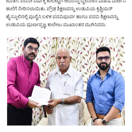
ಜೊತೆಗೆ. ಐದನೇ ವರ್ಷಕ್ಕೆ ಕಾಲಿಟ್ಟಾಗ ಅವರನ್ನು ಬೈಲೂರಿನ ಮಹಿಷ ಮರ್ದಿನಿ
ಶಾಲೆಗೆ ‌ಸೇರಿಸಲಾಯಿತು. ಪ್ರೌಢ ಶಿಕ್ಷಣವನ್ನು ಉಡುಪಿಯ ಕ್ರಿಶ್ಚಿಯನ್
ಹೈಸ್ಕೂಲಿನಲ್ಲಿ ಪೂರೈಸಿ ಬಳಿಕ ಪದವಿಪೂರ್ವ ಹಾಗೂ ಪದವಿ ಶಿಕ್ಷಣವನ್ನು
ಉಡುಪಿಯ ಪೂರ್ಣಪ್ರಜ್ಞ ಕಾಲೇಜು ಮುಖಾಂತರ ಮುಗಿಸಿದರು.