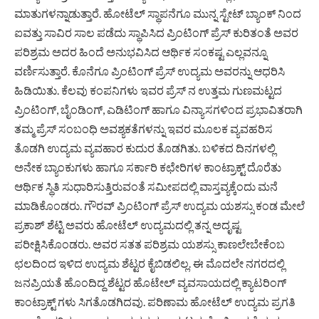
ಮಾತುಗಳನ್ನಾಡುತ್ತಾರೆ. ಹೋಟೆಲ್ ಸ್ಥಾಪನೆಗೂ ಮುನ್ನ ಸ್ಟೇಟ್ ಬ್ಯಾಂಕ್ ನಿಂದ
ಐವತ್ತು ಸಾವಿರ ಸಾಲ ಪಡೆದು ಸ್ಥಾಪಿಸಿದ ಪ್ರಿಂಟಿಂಗ್ ಪ್ರೆಸ್ ಕುರಿತಂತೆ ಅವರ
ಪರಿಶ್ರಮ ಅದರ ಹಿಂದೆ ಅನುಭವಿಸಿದ ಆರ್ಥಿಕ ಸಂಕಷ್ಟ ಎಲ್ಲವನ್ನೂ
ವರ್ಣಿಸುತ್ತಾರೆ. ಕೊನೆಗೂ ಪ್ರಿಂಟಿಂಗ್ ಪ್ರೆಸ್ ಉದ್ಯಮ ಅವರನ್ನು ಆಧರಿಸಿ
ಹಿಡಿಯಿತು. ಕೆಲವು ಕಂಪನಿಗಳು ಇವರ ಪ್ರೆಸ್ ನ ಉತ್ತಮ ಗುಣಮಟ್ಟದ
ಪ್ರಿಂಟಿಂಗ್, ಬೈಂಡಿಂಗ್, ಎಡಿಟಿಂಗ್ ಹಾಗೂ ವಿನ್ಯಾಸಗಳಿಂದ ಪ್ರಭಾವಿತರಾಗಿ
ತಮ್ಮ ಪ್ರೆಸ್ ಸಂಬಂಧಿ ಅವಶ್ಯಕತೆಗಳನ್ನು ಇವರ ಮೂಲಕ ವ್ಯವಹರಿಸ
ತೊಡಗಿ ಉದ್ಯಮ ವ್ಯವಹಾರ ಕುದುರ ತೊಡಗಿತು. ಬಳಿಕದ ದಿನಗಳಲ್ಲಿ
ಅನೇಕ ಬ್ಯಾಂಕುಗಳು ಹಾಗೂ ಸರ್ಕಾರಿ ಕಛೇರಿಗಳ ಕಾಂಟ್ರಾಕ್ಟ್ ದೊರೆತು
ಆರ್ಥಿಕ ಸ್ಥಿತಿ ಸುಧಾರಿಸುತ್ತಿರುವಂತೆ ಸಮೀಪದಲ್ಲಿ ವಾಸ್ತವ್ಯಕ್ಕೆಂದು ಮನೆ
ಮಾಡಿಕೊಂಡರು. ಗೌರವ್ ಪ್ರಿಂಟಿಂಗ್ ಪ್ರೆಸ್ ಉದ್ಯಮ ಯಶಸ್ಸು ಕಂಡ ಮೇಲೆ
ಪ್ರಕಾಶ್ ಶೆಟ್ಟಿ ಅವರು ಹೋಟೆಲ್ ಉದ್ಯಮದಲ್ಲಿ ತನ್ನ ಅದೃಷ್ಟ
ಪರೀಕ್ಷಿಸಿಕೊಂಡರು. ಅವರ ಸತತ ಪರಿಶ್ರಮ ಯಶಸ್ಸು ಕಾಣಲೇಬೇಕೆಂಬ
ಛಲದಿಂದ ಇಳಿದ ಉದ್ಯಮ ಶೆಟ್ಟರ ಕೈಬಿಡಲಿಲ್ಲ. ಈ ಮೊದಲೇ ನಗರದಲ್ಲಿ
ಜನಪ್ರಿಯತೆ ಹೊಂದಿದ್ದ ಶೆಟ್ಟರ ಹೊಟೇಲ್ ವ್ಯವಸಾಯದಲ್ಲಿ ಕ್ಯಾಟರಿಂಗ್
ಕಾಂಟ್ರಾಕ್ಟ್ ಗಳು ಸಿಗತೊಡಗಿದವು. ಪರಿಣಾಮ ಹೋಟೆಲ್ ಉದ್ಯಮ ಪ್ರಗತಿ