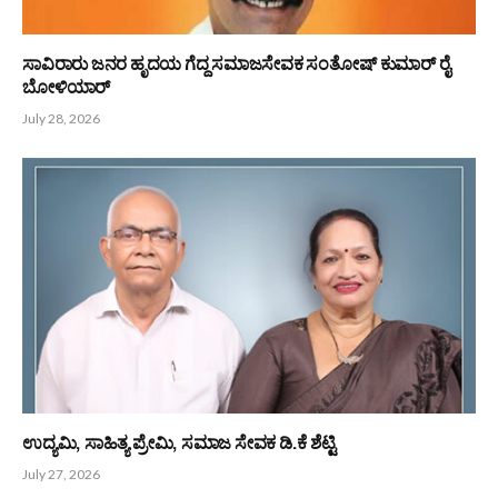
PREVIOUS ARTICLE
NEXT ARTICLE
ಉಡುಪಿಯಲ್ಲಿ ಬಂಟರ ಸಾಂಸ್ಕೃತಿಕ
ಪಟ್ಲ ಸತೀಶ್ ಶೆಟ್ಟರಿಗೆ ಸನ್ಮಾನ
ವೈಭವ ಉದ್ಘಾಟನೆ
Bunts Now
Related
Posts