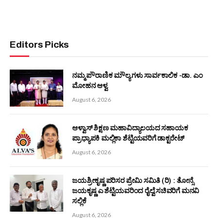
ಬಂಟರ ಸಂಘ ಬೆಂಗಳೂರು : ಉಪಾಧ್ಯಕ್ಷೆ ಸ್ಥಾನಕ್ಕೆ ಸೂಕ್ತ ಅಭ್ಯರ್ಥಿ ಸೌಮ್ಯ
ಪ್ರಿಯ ಹೆಗ್ಡೆ
July 20, 2026