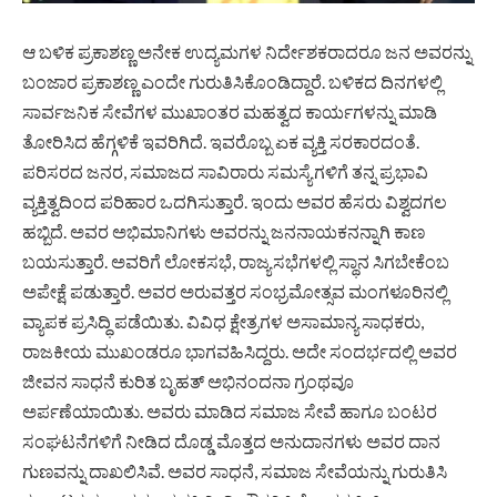
ಆ ಬಳಿಕ ಪ್ರಕಾಶಣ್ಣ ಅನೇಕ ಉದ್ಯಮಗಳ ನಿರ್ದೇಶಕರಾದರೂ ಜನ ಅವರನ್ನು
ಬಂಜಾರ ಪ್ರಕಾಶಣ್ಣ ಎಂದೇ ಗುರುತಿಸಿಕೊಂಡಿದ್ದಾರೆ. ಬಳಿಕದ ದಿನಗಳಲ್ಲಿ
ಸಾರ್ವಜನಿಕ ಸೇವೆಗಳ ಮುಖಾಂತರ ಮಹತ್ವದ ಕಾರ್ಯಗಳನ್ನು ಮಾಡಿ
ತೋರಿಸಿದ ಹೆಗ್ಗಳಿಕೆ ಇವರಿಗಿದೆ. ಇವರೊಬ್ಬ ಏಕ ವ್ಯಕ್ತಿ ಸರಕಾರದಂತೆ.
ಪರಿಸರದ ಜನರ, ಸಮಾಜದ ಸಾವಿರಾರು ಸಮಸ್ಯೆಗಳಿಗೆ ತನ್ನ ಪ್ರಭಾವಿ
ವ್ಯಕ್ತಿತ್ವದಿಂದ ಪರಿಹಾರ ಒದಗಿಸುತ್ತಾರೆ. ಇಂದು ಅವರ ಹೆಸರು ವಿಶ್ವದಗಲ
ಹಬ್ಬಿದೆ. ಅವರ ಅಭಿಮಾನಿಗಳು ಅವರನ್ನು ಜನನಾಯಕನನ್ನಾಗಿ ಕಾಣ
ಬಯಸುತ್ತಾರೆ. ಅವರಿಗೆ ಲೋಕಸಭೆ, ರಾಜ್ಯಸಭೆಗಳಲ್ಲಿ ಸ್ಥಾನ ಸಿಗಬೇಕೆಂಬ
ಅಪೇಕ್ಷೆ ಪಡುತ್ತಾರೆ. ಅವರ ಅರುವತ್ತರ ಸಂಭ್ರಮೋತ್ಸವ ಮಂಗಳೂರಿನಲ್ಲಿ
ವ್ಯಾಪಕ ಪ್ರಸಿದ್ಧಿ ಪಡೆಯಿತು. ವಿವಿಧ ಕ್ಷೇತ್ರಗಳ ಅಸಾಮಾನ್ಯ ಸಾಧಕರು,
ರಾಜಕೀಯ ಮುಖಂಡರೂ ಭಾಗವಹಿಸಿದ್ದರು. ಅದೇ ಸಂದರ್ಭದಲ್ಲಿ ಅವರ
ಜೀವನ ಸಾಧನೆ ಕುರಿತ ಬೃಹತ್ ಅಭಿನಂದನಾ ಗ್ರಂಥವೂ
ಅರ್ಪಣೆಯಾಯಿತು. ಅವರು ಮಾಡಿದ ಸಮಾಜ ಸೇವೆ ಹಾಗೂ ಬಂಟರ
ಸಂಘಟನೆಗಳಿಗೆ ನೀಡಿದ ದೊಡ್ಡ ಮೊತ್ತದ ಅನುದಾನಗಳು ಅವರ ದಾನ
ಗುಣವನ್ನು ದಾಖಲಿಸಿವೆ. ಅವರ ಸಾಧನೆ, ಸಮಾಜ ಸೇವೆಯನ್ನು ಗುರುತಿಸಿ