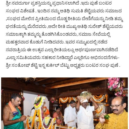
ಶ್ರೀ ನವದುರ್ಗಾ ಪ್ರಶಸ್ತಿಯನ್ನು ಪ್ರಧಾನಿಸಲಾಗಿದೆ .ಇದು ಪುಣೆ ಬಂಟರ
ಸಂಘದ ವಿಶೇಷತೆ . ಇಂದಿನ ನಮ್ಮ ಅತಿಥಿ ಸುಮತಿ ಶೆಟ್ಟಿಯವರು ಸಮಾಜದ
,ಸಂಘದ ಮೇಲಿನ ಪ್ರೀತಿಯಿಂದ ದೊಡ್ಡ ರೀತಿಯ ದೇಣಿಗೆಯನ್ನು ನೀಡಿ ತಮ್ಮ
ಘನತೆಯನ್ನು ಮೆರೆದವರು ,ಅದೇ ರೀತಿ ಮುಖ್ಯ ಅತಿಥಿ ಸುರೇಶ್ ಶೆಟ್ಟಿಯವರು
ಸಮಾಜಕ್ಕಾಗಿ ತಮ್ಮನ್ನು ತೊಡಗಿಸಿಕೊಂಡವರು, ಸಮಾಜ ಸೇವೆಯಲ್ಲಿ
ಮಹತ್ತರವಾದ ಕೊಡುಗೆ ನೀಡಿದವರು .ಇವರ ಸಮ್ಮುಖದಲ್ಲಿ ನಡೆದ
ನವರಾತ್ರಿಯ ಈ ಉತ್ಸವ ಎಲ್ಲಾ ರೀತಿಯಲ್ಲೂ ಅರ್ಥಪೂರ್ಣವಾಗಿನಡೆದಿದೆ
,ಎಲ್ಲಾ ಸಮಿತಿಯವರು ಸಹಕಾರ ನೀಡಿದ್ದಾರೆ ಎಲ್ಲರಿಗೂ ಅಭಿನಂದನೆಗಳು-
ಶ್ರೀ ಸಂತೋಷ್ ಶೆಟ್ಟಿ ಇನ್ನ ಕುರ್ಕಿಲ್ ಬೆಟ್ಟು ಅಧ್ಯಕ್ಷರು ಬಂಟರ ಸಂಘ ಪುಣೆ .