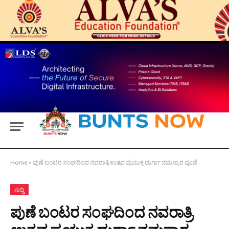
Home
»
ಪುಣೆ ಬಂಟರ ಸಂಘದಿಂದ ನವರಾತ್ರಿ ಉತ್ಸವ ಪ್ರಯುಕ್ತ ದುರ್ಗಾ ನಮಸ್ಕಾರ ಪೂಜೆ
ಸುದ್ದಿ
ಪುಣೆ ಬಂಟರ ಸಂಘದಿಂದ ನವರಾತ್ರಿ