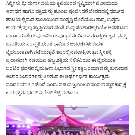
ಸಿದ್ದಿಗಳು ಶ್ರೀ ದುರ್ಗಾ ದೇವಿಯ ಕೃಪೆಯಿಂದ ಸೃಷ್ಟಿಯಾಗಿವೆ ,ತಾಯಿಯ
ಆರಾಧನೆ ಹಾಗೂ ಭಕ್ತಿಯನ್ನು ಹೊಂದಿ ಪೂಜಿಸಿದರೆ ಜೀವನದಲ್ಲಿ ಧರ್ಮದ
ಹಾದಿಯಲ್ಲಿ ಮನ ಶಾಂತಿಯಿಂದ ಸಂತೃಪ್ತಿ ದೊರೆಯಲು ಸಾದ್ಯ, ಉತ್ತಮ
ಕಾರ್ಯಕ್ಕೆ ಪುಣ್ಯ ಪ್ರಾಪ್ತಿಯಾಗುವಂತೆ ,ದುಷ್ಟ ಸಂಹಾರಕ್ಕಾಗಿಯೇ ಅವತರಿಸಿದ
ದುರ್ಗಾ ಮಾತೆಯ ಪೂಜನೀಯ ಪುಣ್ಯ ಪರ್ವವಿದು ನವರಾತ್ರಿ ಉತ್ಸವ . ನಮ್ಮ
ಭಾರತೀಯ ಸಂಸ್ಕ್ರತಿಯಂತೆ ಧಾರ್ಮಿಕ ಆಚರಣೆಗಳು ಬಹಳ
ವೈಭಯುತವಾಗಿ ನಡೆಯುತ್ತವೆ ಇದರಲ್ಲಿ ನವರಾತ್ರಿ ಉತ್ಸವ ಸ್ತ್ರೀ ಶಕ್ತಿ
ಪ್ರಧಾನವಾಗಿ ನಡೆಯುವ ಹಬ್ಬ ,ಶಕ್ತಿಯ ಸೆಳೆತವಿರುವ ಈ ವೈಭಯುತ
ಬಂಟರ ಭವನದಲ್ಲಿ ಮಹಿಳಾ ವಿಭಾಗದ ಸ್ತ್ರೀ ಶಕ್ತಿ ಒಂದಾಗಿ ನಮ್ಮ ತುಳುನಾಡ
ಅಚಾರ ವಿಚಾರಗಳನ್ನು ತಿಳಿಸುವ ಈ ಅರ್ಥ ಗರ್ಭಿತ ಕಾರ್ಯಕ್ರಮ
ಮಾದರಿಯಾಗಿ ನಡೆದಿದೆ ಎಂದು ಪಡುಬಿದ್ರಿ ಬಂಟರ ಸಂಘದ ಸ್ಥಾಪಕಾಧ್ಯಕ್ಷ
ಲಯನ್ಸ್ ಗವರ್ನರ್ ಸುರೇಶ್ ಶೆಟ್ಟಿ ನುಡಿದರು .