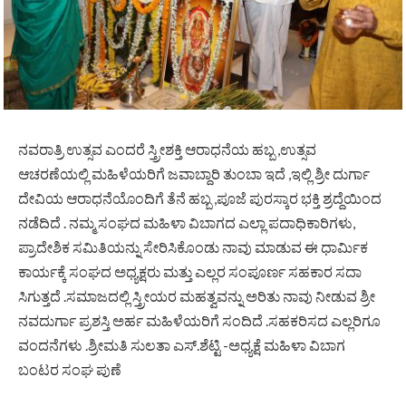
ನವರಾತ್ರಿ ಉತ್ಸವ ಎಂದರೆ ಸ್ತ್ರೀಶಕ್ತಿ ಆರಾಧನೆಯ ಹಬ್ಬ ,ಉತ್ಸವ
ಆಚರಣೆಯಲ್ಲಿ ಮಹಿಳೆಯರಿಗೆ ಜವಾಬ್ದಾರಿ ತುಂಬಾ ಇದೆ ,ಇಲ್ಲಿ ಶ್ರೀ ದುರ್ಗಾ
ದೇವಿಯ ಆರಾಧನೆಯೊಂದಿಗೆ ತೆನೆ ಹಬ್ಬ ,ಪೂಜೆ ಪುರಸ್ಕಾರ ಭಕ್ತಿ ಶ್ರದ್ದೆಯಿಂದ
ನಡೆದಿದೆ . ನಮ್ಮ ಸಂಘದ ಮಹಿಳಾ ವಿಬಾಗದ ಎಲ್ಲಾ ಪದಾಧಿಕಾರಿಗಳು,
ಪ್ರಾದೇಶಿಕ ಸಮಿತಿಯನ್ನು ಸೇರಿಸಿಕೊಂಡು ನಾವು ಮಾಡುವ ಈ ಧಾರ್ಮಿಕ
ಕಾರ್ಯಕ್ಕೆ ಸಂಘದ ಅಧ್ಯಕ್ಷರು ಮತ್ತು ಎಲ್ಲರ ಸಂಪೂರ್ಣ ಸಹಕಾರ ಸದಾ
ಸಿಗುತ್ತದೆ .ಸಮಾಜದಲ್ಲಿ ಸ್ತ್ರೀಯರ ಮಹತ್ವವನ್ನು ಅರಿತು ನಾವು ನೀಡುವ ಶ್ರೀ
ನವದುರ್ಗಾ ಪ್ರಶಸ್ತಿ ಅರ್ಹ ಮಹಿಳೆಯರಿಗೆ ಸಂದಿದೆ .ಸಹಕರಿಸದ ಎಲ್ಲರಿಗೂ
ವಂದನೆಗಳು .ಶ್ರೀಮತಿ ಸುಲತಾ ಎಸ್.ಶೆಟ್ಟಿ -ಅಧ್ಯಕ್ಷೆ ಮಹಿಳಾ ವಿಬಾಗ
ಬಂಟರ ಸಂಘ ಪುಣೆ