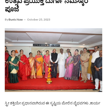
ಉತ್ಸವ ಪ್ರಯುಕ್ತ ದುರ್ಗಾ ನಮಸ್ಕಾರ
ಪೂಜೆ
By
Bunts Now
October 25, 2023
ಸ್ತ್ರೀ ಶಕ್ತಿಯೇ ಪ್ರಧಾನವಾಗಿರುವ ಈ ಸೃಷ್ಟಿಯ ಮೇಲಿನ ವೈಭವಗಳು ,ಕಾರ್ಯ