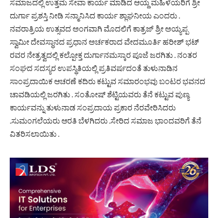
ಸಮಾಜದಲ್ಲಿ ಉತ್ತಮ ಸೇವಾ ಕಾರ್ಯ ಮಾಡಿದ ಆಯ್ದ ಮಹಿಳೆಯರಿಗೆ ಶ್ರೀ
ದುರ್ಗಾ ಪ್ರಶಸ್ತಿ ನೀಡಿ ಸನ್ಮಾನಿಸಿದ ಕಾರ್ಯ ಶ್ಲಾಘನೀಯ ಎಂದರು .
ನವರಾತ್ರಿಯ ಉತ್ಸವದ ಅಂಗವಾಗಿ ಮೊದಲಿಗೆ ಕಾತ್ರಜ್ ಶ್ರೀ ಅಯ್ಯಪ್ಪ
ಸ್ವಾಮೀ ದೇವಸ್ಥಾನದ ಪ್ರಧಾನ ಅರ್ಚಕರಾದ ವೇದಮೂರ್ತಿ ಹರೀಶ್ ಭಟ್
ರವರ ನೇತ್ರತ್ವದಲ್ಲಿ ಕಲ್ಪೋಕ್ತ ದುರ್ಗಾನಮಸ್ಕಾರ ಪೂಜೆ ಜರಗಿತು . ನಂತರ
ಸಂಘದ ಸದಸ್ಯರ ಉಪಸ್ಥಿತಿಯಲ್ಲಿ ಪ್ರತಿವರ್ಷದಂತೆ ತುಳುನಾಡಿನ
ಸಾಂಪ್ರದಾಯಿಕ ಆಚರಣೆ ಕದಿರು ಕಟ್ಟುವ ಸಮಾರಂಭವು ಬಂಟರ ಭವನದ
ಚಾವಡಿಯಲ್ಲಿ ಜರಗಿತು . ಸಂತೋಷ್ ಶೆಟ್ಟಿಯವರು ತೆನೆ ಕಟ್ಟುವ ಪುಣ್ಯ
ಕಾರ್ಯವನ್ನು ತುಳುನಾಡ ಸಂಪ್ರದಾಯ ಪ್ರಕಾರ ನೆರವೇರಿಸಿದರು
.ಸುಮಂಗಲೆಯರು ಆರತಿ ಬೆಳಗಿದರು .ಸೇರಿದ ಸಮಾಜ ಭಾಂದವರಿಗೆ ತೆನೆ
ವಿತರಿಸಲಾಯಿತು .