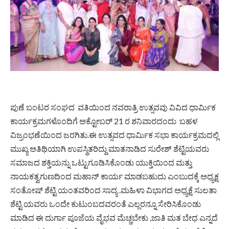
ಪುಣೆ ಬಂಟರ ಸಂಘದ ವತಿಯಿಂದ ನವರಾತ್ರಿ ಉತ್ಸವವು ವಿವಿದ ಧಾರ್ಮಿಕ
ಕಾರ್ಯಕ್ರಮಗಳೊಂದಿಗೆ ಅಕ್ಟೋಬರ್ 21 ರ ಶನಿವಾರದಂದು ಬಹಳ
ವಿಜ್ರಂಭಣೆಯಿಂದ ಜರಗಿತು.ಈ ಉತ್ಸವದ ಧಾರ್ಮಿಕ ಸಭಾ ಕಾರ್ಯಕ್ರಮದಲ್ಲಿ
ಮುಖ್ಯ ಅತಿಥಿಯಾಗಿ ಉಪಸ್ಥಿತರಿದ್ದು ಮಾತನಾಡಿದ ಸುರೇಶ್ ಶೆಟ್ಟಿಯವರು
ಸಮಾಜದ ಶಕ್ತಿಯನ್ನು ಒಟ್ಟುಗೂಡಿಸಿಕೊಂಡು ಯುಕ್ತಿಯಿಂದ ಮತ್ತು
ನಾಯಕತ್ವಗುಣದಿಂದ ಮಹಾನ್ ಕಾರ್ಯ ಮಾಡಬಹುದು ಎಂಬುದಕ್ಕೆ ಅಧ್ಯಕ್ಷ
ಸಂತೋಷ್ ಶೆಟ್ಟಿ ಯಂತವರಿಂದ ಸಾದ್ಯ .ಮಹಿಳಾ ವಿಭಾಗದ ಅಧ್ಯಕ್ಷೆ ಸುಲತಾ
ಶೆಟ್ಟಿ ಯವರು ಒಂದೇ ಕುಟುಂಬದವರಂತೆ ಎಲ್ಲರನ್ನೂ ಸೇರಿಸಿಕೊಂಡು
ಮಾಡಿದ ಈ ದುರ್ಗಾ ಪೂಜೆಯ ವೈಭವ ಮೆಚ್ಚಬೇಕು ,ಜಾತಿ ಮತ ಬೇಧ ಎನ್ನದೆ