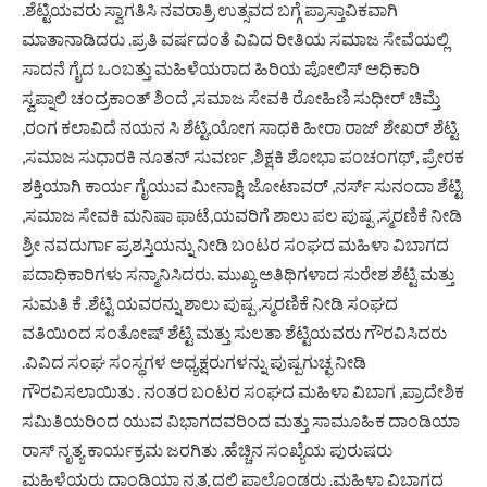
.ಶೆಟ್ಟಿಯವರು ಸ್ವಾಗತಿಸಿ ನವರಾತ್ರಿ ಉತ್ಸವದ ಬಗ್ಗೆ ಪ್ರಾಸ್ತಾವಿಕವಾಗಿ
ಮಾತಾನಾಡಿದರು .ಪ್ರತಿ ವರ್ಷದಂತೆ ವಿವಿದ ರೀತಿಯ ಸಮಾಜ ಸೇವೆಯಲ್ಲಿ
ಸಾದನೆ ಗೈದ ಒಂಬತ್ತು ಮಹಿಳೆಯರಾದ ಹಿರಿಯ ಪೋಲಿಸ್ ಅಧಿಕಾರಿ
ಸ್ವಪ್ನಾಲಿ ಚಂದ್ರಕಾಂತ್ ಶಿಂದೆ ,ಸಮಾಜ ಸೇವಕಿ ರೋಹಿಣಿ ಸುಧೀರ್ ಚಿಮ್ತೆ
,ರಂಗ ಕಲಾವಿದೆ ನಯನ ಸಿ ಶೆಟ್ಟಿ,ಯೋಗ ಸಾಧಕಿ ಹೀರಾ ರಾಜ್ ಶೇಖರ್ ಶೆಟ್ಟಿ
,ಸಮಾಜ ಸುಧಾರಕಿ ನೂತನ್ ಸುವರ್ಣ ,ಶಿಕ್ಷಕಿ ಶೋಭಾ ಪಂಚಂಗಥ್, ಪ್ರೇರಕ
ಶಕ್ತಿಯಾಗಿ ಕಾರ್ಯ ಗೈಯುವ ಮೀನಾಕ್ಷಿ ಜೋಟಾವರ್ ,ನರ್ಸ್ ಸುನಂದಾ ಶೆಟ್ಟಿ
,ಸಮಾಜ ಸೇವಕಿ ಮನಿಷಾ ಫಾಟೆ,ಯವರಿಗೆ ಶಾಲು ಪಲ ಪುಷ್ಪ ,ಸ್ಮರಣಿಕೆ ನೀಡಿ
ಶ್ರೀ ನವದುರ್ಗಾ ಪ್ರಶಸ್ತಿಯನ್ನು ನೀಡಿ ಬಂಟರ ಸಂಘದ ಮಹಿಳಾ ವಿಬಾಗದ
ಪದಾಧಿಕಾರಿಗಳು ಸನ್ಮಾನಿಸಿದರು. ಮುಖ್ಯ ಅತಿಥಿಗಳಾದ ಸುರೇಶ ಶೆಟ್ಟಿ ಮತ್ತು
ಸುಮತಿ ಕೆ .ಶೆಟ್ಟಿ ಯವರನ್ನು ಶಾಲು ಪುಷ್ಪ ,ಸ್ಮರಣಿಕೆ ನೀಡಿ ಸಂಘದ
ವತಿಯಿಂದ ಸಂತೋಷ್ ಶೆಟ್ಟಿ ಮತ್ತು ಸುಲತಾ ಶೆಟ್ಟಿಯವರು ಗೌರವಿಸಿದರು
.ವಿವಿದ ಸಂಘ ಸಂಸ್ಥಗಳ ಅಧ್ಯಕ್ಷರುಗಳನ್ನು ಪುಷ್ಪಗುಚ್ಛ ನೀಡಿ
ಗೌರವಿಸಲಾಯಿತು . ನಂತರ ಬಂಟರ ಸಂಘದ ಮಹಿಳಾ ವಿಬಾಗ ,ಪ್ರಾದೇಶಿಕ
ಸಮಿತಿಯರಿಂದ ಯುವ ವಿಭಾಗದವರಿಂದ ಮತ್ತು ಸಾಮೂಹಿಕ ದಾಂಡಿಯಾ
ರಾಸ್ ನೃತ್ಯ ಕಾರ್ಯಕ್ರಮ ಜರಗಿತು .ಹೆಚ್ಚಿನ ಸಂಖ್ಯೆಯ ಪುರುಷರು
ಮಹಿಳೆಯರು ದಾಂಡಿಯಾ ನೃತ್ಯ ದಲ್ಲಿ ಪಾಲ್ಗೊಂಡರು .ಮಹಿಳಾ ವಿಬಾಗದ