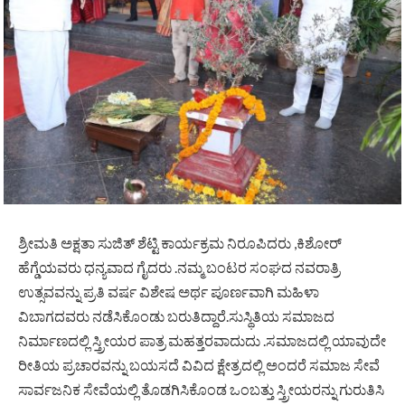
ಶ್ರೀಮತಿ ಅಕ್ಷತಾ ಸುಜಿತ್ ಶೆಟ್ಟಿ ಕಾರ್ಯಕ್ರಮ ನಿರೂಪಿದರು ,ಕಿಶೋರ್
ಹೆಗ್ಡೆಯವರು ಧನ್ಯವಾದ ಗೈದರು .ನಮ್ಮ ಬಂಟರ ಸಂಘದ ನವರಾತ್ರಿ
ಉತ್ಸವವನ್ನು ಪ್ರತಿ ವರ್ಷ ವಿಶೇಷ ಅರ್ಥ ಪೂರ್ಣವಾಗಿ ಮಹಿಳಾ
ವಿಬಾಗದವರು ನಡೆಸಿಕೊಂಡು ಬರುತಿದ್ದಾರೆ.ಸುಸ್ಥಿತಿಯ ಸಮಾಜದ
ನಿರ್ಮಾಣದಲ್ಲಿ ಸ್ತ್ರೀಯರ ಪಾತ್ರ ಮಹತ್ತರವಾದುದು .ಸಮಾಜದಲ್ಲಿ ಯಾವುದೇ
ರೀತಿಯ ಪ್ರಚಾರವನ್ನು ಬಯಸದೆ ವಿವಿದ ಕ್ಷೇತ್ರದಲ್ಲಿ ಅಂದರೆ ಸಮಾಜ ಸೇವೆ
ಸಾರ್ವಜನಿಕ ಸೇವೆಯಲ್ಲಿ ತೊಡಗಿಸಿಕೊಂಡ ಒಂಬತ್ತು ಸ್ತ್ರೀಯರನ್ನು ಗುರುತಿಸಿ