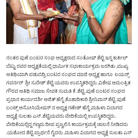
ನಂತರ ಪುಣೆ ಬಂಟರ ಸಂಘ ಅಧ್ಯಕ್ಷರಾದ ಸಂತೋಷ್ ಶೆಟ್ಟಿ ಇನ್ನ ಕುರ್ಕಿಲ್
ಬೆಟ್ಟು ರವರ ಅಧ್ಯಕ್ಷತೆಯಲ್ಲಿ ಧಾರ್ಮಿಕ ಸಭಾಕಾರ್ಯಕ್ರಮ ಜರಗಿತು ,ಮುಖ್ಯ
ಅತಿಥಿಯಾಗಿ ಪಡುಬಿದ್ರಿ ಬಂಟರ ಸಂಘದ ಮಾಜಿ ಅಧ್ಯಕ್ಷ ಹಾಗೂ ಲಯನ್ಸ್
ಗವರ್ನರ್ ಶ್ರೀ ಸುರೇಶ್ ಶೆಟ್ಟಿ ಯವರು ಉಪಸ್ಥಿತರಿದ್ದರು ,ವಿಶೇಷ ಆಮಂತ್ರಿತ
ಗೌರವ ಅತಿಥಿ ಸಮಾಜ ಸೇವಕಿ ಸುಮತಿ ಕೆ .ಶೆಟ್ಟಿ ,ಪುಣೆ ಬಂಟರ ಸಂಘದ
ಪ್ರಧಾನ ಕಾರ್ಯದರ್ಶಿ ಅಜಿತ್ ಹೆಗ್ಡೆ ,ಕೊಶಾದಿಕಾರಿ ಶ್ರೀನಿವಾಸ್ ಶೆಟ್ಟಿ ,ಪುಣೆ
ಬಂಟ್ಸ್ ಅಸೋಸಿಯೇಷನ್ ನ ಅಧ್ಯಕ್ಷ ಗಣೇಶ್ ಹೆಗ್ಡೆ ,ಮಹಿಳಾ ವಿಬಾಗದ
ಅಧ್ಯಕ್ಷೆ ಸುಲತಾ ಎಸ್ .ಶೆಟ್ಟಿಯವರು ವೇದಿಕೆಯಲ್ಲಿ ಉಪಸ್ಥಿತರಿದ್ದರು .
ವೇದಿಕೆಯಲ್ಲಿದ್ದ ಗಣ್ಯರು ದೀಪ ಪ್ರಜ್ವಲಿಸಿ ಕಾರ್ಯಕ್ರಮಕ್ಕೆ ಚಾಲನೆ ನೀಡಿದರು
.ಯಶೋದ ಶೆಟ್ಟಿ ಪ್ರಾರ್ಥನೆ ಗೈದರು .ಮಹಿಳಾ ವಿಬಾಗದ ಅಧ್ಯಕ್ಷೆ ಸುಲತಾ ಎಸ್