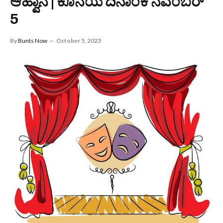
ಆಹ್ವಾನ | ಕೊನೆಯ ದಿನಾಂಕ ನವೆಂಬರ್
5
By
Bunts Now
October 5, 2023
ತುಳು ರಂಗಭೂಮಿ ಅನ್ಯ ಭಾಷಾ ರಂಗಭೂಮಿಗಳಿಗೆ ಸರಿಸಮನಾಗಿ