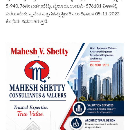
5-940, 76ನೇ ಬಡಗುಬೆಟ್ಟು, ಬೈಲೂರು, ಉಡುಪಿ- 576101 ವಿಳಾಸಕ್ಕೆ
ಬರೆಯಬೇಕು. ಪ್ರವೇಶ ಪತ್ರಗಳನ್ನು ಸ್ವೀಕರಿಸಲು ದಿನಾಂಕ 05-11-2023
ಕೊನೆಯ ದಿನವಾಗಿರುತ್ತದೆ.