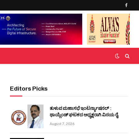
Faceb
Editors Picks
ತುಳುವ ಮಹಾಸಭೆ ಇಂಟರ್ನ್ಯಾಷನಲ್ :
ಥಾಯ್ಲೆಂಡ್ ಘಟಕದ ಅಧ್ಯಕ್ಷರಾಗಿ ವಿನಯ ರೈ
August 7, 2026