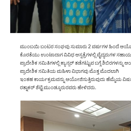
ಮುಂಬಯಿ ಬಂಟರ ಸಂಘವು ಸುಮಾರು 2 ವರ್ಷಗಳ ಹಿಂದೆ ಆಯೋಜಿಸಿದ
ಕೊರತೆಯು ಉಂಟಾದಾಗ ವಿವಿಧ ಆಸ್ಪತ್ರೆಗಳಲ್ಲಿ ವೈದ್ಯರುಗಳ ಸಹಾಯದ
ಪ್ರಾದೇಶಿಕ ಸಮಿತಿಗಳಲ್ಲಿ ಕ್ಯಾನ್ಸರ್ ತಡೆಗಟ್ಟುವ ಬಗ್ಗೆ ಶಿಬಿರಗ
ಪ್ರಾದೇಶಿಕ ಸಮಿತಿಯ ಮಹಿಳಾ ವಿಭಾಗವು ಮೊತ್ತ ಮೊದಲಾಗಿ
ಇಂತಹ ಕಾರ್ಯಕ್ರಮವನ್ನು ಆಯೋಜಿಸುತ್ತಿರುವುದು ಹೆಮ್ಮೆಯ 
ರತ್ನಾಕರ್ ಶೆಟ್ಟಿ ಮುಂಡ್ಕೂರುರವರು ಹೇಳಿದರು.