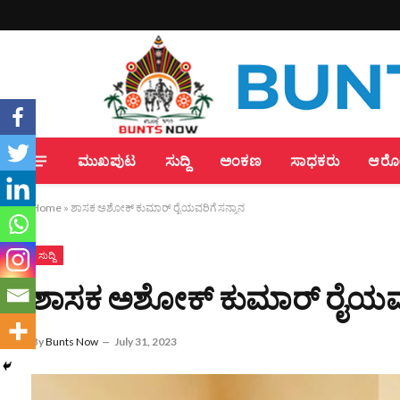
ಮುಖಪುಟ
ಸುದ್ದಿ
ಅಂಕಣ
ಸಾಧಕರು
ಆರೋಗ
Home
»
ಶಾಸಕ ಅಶೋಕ್ ಕುಮಾರ್ ರೈಯವರಿಗೆ ಸನ್ಮಾನ
ಸುದ್ದಿ
ಶಾಸಕ ಅಶೋಕ್ ಕುಮಾರ್ ರೈಯವರಿ
By
Bunts Now
July 31, 2023