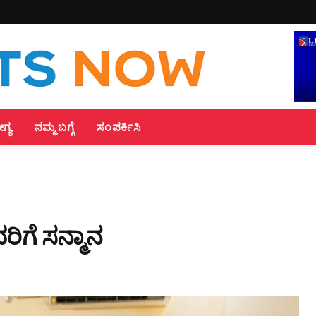
್ಯ
ನಮ್ಮ ಬಗ್ಗೆ
ಸಂಪರ್ಕಿಸಿ
ಗೆ ಸನ್ಮಾನ