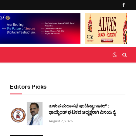
Faceb
Editors Picks
ತುಳುವ ಮಹಾಸಭೆ ಇಂಟರ್ನ್ಯಾಷನಲ್ :
ಥಾಯ್ಲೆಂಡ್ ಘಟಕದ ಅಧ್ಯಕ್ಷರಾಗಿ ವಿನಯ ರೈ
August 7, 2026