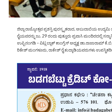
ಜಿಲ್ಲಾ ರಾಜ್ಯೋತ್ಸವ ಪ್ರಶಸ್ತಿ ಪುರಸ್ಕೃತರಾದ, ಅಬುದಾಬಿಯ ಉ
ರೈಯವರನ್ನು ಜು. 29 ರಂದು ಪುತ್ತೂರು ಪ್ರವಾಸಿ ಮಂದಿರದಲ್ಲಿ ಸನ್ಮ
ಉಪ್ಪಿನಂಗಡಿ – ವಿಟ್ಲ ಬ್ಲಾಕ್ ಕಾಂಗ್ರೆಸ್ ಅಧ್ಯಕ್ಷ ಡಾ.ರಾಜಾರಾಮ್ ಕೆ
ರಿತೇಶ್ ಮಂಗಳೂರು, ರಾಕೇಶ್ ರೈ ಕುದ್ಕಾಡಿಯವರುಗಳು ಉಪಸ್ಥಿತರಿದ