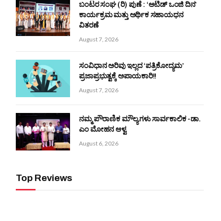
ಬಂಟರ ಸಂಘ (ರಿ) ಪುಣೆ : ‘ಆಟಿಡ್ ಒಂಜಿ ದಿನ’
ಕಾರ್ಯಕ್ರಮ ಮತ್ತು ಅರ್ಥಿಕ ಸಹಾಯಧನ
ವಿತರಣೆ
August 7, 2026
ಸಂವಿಧಾನ ಅರಿವು ಇಲ್ಲದ ‘ಪತ್ರಿಕೋದ್ಯಮ’
ಪ್ರಜಾಪ್ರಭುತ್ವಕ್ಕೆ ಅಪಾಯಕಾರಿ!!
August 7, 2026
ನಮ್ಮ ಪೌರಾಣಿಕ ಮೌಲ್ಯಗಳು ಸಾರ್ವಕಾಲಿಕ -ಡಾ.
ಎಂ ಮೋಹನ ಆಳ್ವ
August 6, 2026
Top Reviews