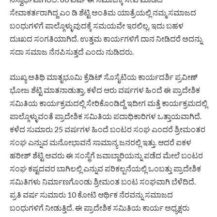
ಸೇವಾಕರ್ತರಾಗಿದ್ದ ಎಂ ಡಿ ಶೆಟ್ಟಿ ಅಂತಿಮ ಯಾತ್ರೆಯಲ್ಲಿ ನಮ್ಮ ಸಮಾಜದ
ಬಂಧುಗಳಿಗೆ ಪಾಲ್ಗೊಳ್ಳುವುದಕ್ಕೆ ಸಮಯವೇ ಇರಲಿಲ್ಲ. ಇದು ಬಹಳ
ದುಃಖದ ಸಂಗತಿಯಾಗಿದೆ. ಉತ್ತಮ ಕಾರ್ಯಗಳಿಗೆ ದಾನ ನೀಡಿದರೆ ಅದನ್ನು
ಸದಾ ಸಮಾಜ ನೆನಪಿಸುತ್ತದೆ ಎಂದು ನುಡಿದರು.
ಮುಖ್ಯ ಅತಿಥಿ ಮಾತೃಭೂಮಿ ಕ್ರೆಡಿಟ್ ಸೊಸೈಟಿಯ ಕಾರ್ಯದರ್ಶಿ ಪ್ರವೀಣ್
ಭೋಜ ಶೆಟ್ಟಿ ಮಾತನಾಡುತ್ತಾ, ಕಳೆದ ಆರು ವರ್ಷಗಳ ಹಿಂದೆ ಈ ಪ್ರಾದೇಶಿಕ
ಸಮಿತಿಯ ಕಾರ್ಯಕ್ರಮದಲ್ಲಿ ಸೇರಿಕೊಂಡಿದ್ದೆ ಇದೀಗ ಮತ್ತೆ ಕಾರ್ಯಕ್ರಮದಲ್ಲಿ
ಪಾಲ್ಗೊಳ್ಳುವಂತೆ ಪ್ರಾದೇಶಿಕ ಸಮಿತಿಯ ಪದಾಧಿಕಾರಿಗಳ ಒತ್ತಾಯವಾಗಿದೆ.
ಕಳೆದ ಸುಮಾರು 25 ವರ್ಷಗಳ ಹಿಂದೆ ಬಂಟರ ಸಂಘ ಎಂದರೆ ಶ್ರೀಮಂತರ
ಸಂಘ ಎನ್ನುವ ಮನೋಭಾವನೆ ಸಾಮಾನ್ಯ ಜನರಲ್ಲಿ ಇತ್ತು. ಆದರೆ ಐಕಳ
ಹರೀಶ್ ಶೆಟ್ಟಿ ಅವರು ಈ ಸಂಸ್ಥೆಗೆ ಜವಾಬ್ದಾರಿಯನ್ನು ಪಡೆದ ಮೇಲೆ ಬಂಟರ
ಸಂಘ ಕಷ್ಟದವರ ಬಾಗಿಲಲ್ಲಿ ಎನ್ನುವ ಪರಿಕಲ್ಪನೆಯಲ್ಲಿ ಒಂಬತ್ತು ಪ್ರಾದೇಶಿಕ
ಸಮಿತಿಗಳು ನಿರ್ಮಾಣಗೊಂಡು ಶ್ರೀಮಂತ ಬಂಟ ಸಂಘವಾಗಿ ಬೆಳೆದಿದೆ.
ಪ್ರತಿ ವರ್ಷ ಸುಮಾರು 10 ಕೋಟಿ ಆರ್ಥಿಕ ನೆರವನ್ನು ಸಮಾಜದ
ಬಂಧುಗಳಿಗೆ ನೀಡುತ್ತಿದೆ. ಈ ಪ್ರಾದೇಶಿಕ ಸಮಿತಿಯ ಕಾರ್ಯ ಅಧ್ಯಕ್ಷರು