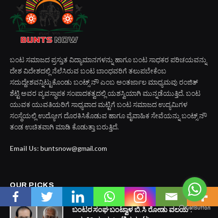
ಬಂಟ ಸಮಾಜದ ಪ್ರಸ್ತುತ ವಿದ್ಯಾಮಾನಗಳನ್ನು ಹಾಗೂ ಬಂಟ ಸಾಧಕರ ಪರಿಚಯವನ್ನು
ದೇಶ ವಿದೇಶದಲ್ಲಿ ನೆಲೆಸಿರುವ ಬಂಟ ಬಾಂಧವರಿಗೆ ತಲುಪಬೇಕೆಂಬ
ಸದುದ್ದೇಶವನ್ನಿಟ್ಟುಕೊಂಡು ಬಂಟ್ಸ್ ನೌ ಎಂಬ ಅಂತರ್ಜಾಲ ಮಾಧ್ಯಮವು ರಂಜಿತ್
ಶೆಟ್ಟಿ ಅವರ ವ್ಯವಸ್ಥಾಪಕ ಸಂಪಾದಕತ್ವದಲ್ಲಿ ಯಶಸ್ವಿಯಾಗಿ ಮುನ್ನಡೆಯುತ್ತಿದೆ. ಬಂಟ
ಯುವಕ ಯುವತಿಯರಿಗೆ ಸಾಧ್ಯವಾದ ಮಟ್ಟಿಗೆ ಬಂಟ ಸಮಾಜದ ಉದ್ಯಮಿಗಳ
ಸಂಸ್ಥೆಯಲ್ಲಿ ಉದ್ಯೋಗ ದೊರಕಿಸಿಕೊಡುವ ಹಾಗೂ ವೈವಾಹಿಕ ಸೇವೆಯನ್ನು ಬಂಟ್ಸ್ ನೌ
ತಂಡ ಉಚಿತವಾಗಿ ಮಾಡಿ ಕೊಡುತ್ತಾ ಬರುತ್ತಿದೆ.
Email Us:
buntsnow@gmail.com
OUR PICKS
ಬಂಟರ ಸಂಘ ಬಂಟ್ವಾಳ ಬಿ.ಸಿ ರೋಡು ವಲಯ :