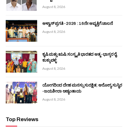
August 8, 2026
ಆಳ್ವಾಸ್ ಪ್ರಗತಿ -2026 : 16ನೇ ಆವೃತ್ತಿಗೆ ಚಾಲನೆ
August 8, 2026
ಕೃಷಿ ಮತ್ತು ಋಷಿ ಸಂಸ್ಕೃತಿ ಭಾರತದ ಆತ್ಮ -ಭಾಸ್ಕರ ರೈ
ಕುಕ್ಕುವಳ್ಳಿ
August 8, 2026
ಯೋಗದಿಂದ ದೇಹ ಮನಸ್ಸು ಸುರಕ್ಷಿತ; ಆರೋಗ್ಯ ಸುಸ್ಥಿರ
-ಜಯಶೀಲಾ ಅಡ್ಯoತಾಯ
August 8, 2026
Top Reviews