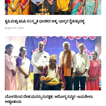
ಕೃಷಿ ಮತ್ತು ಋಷಿ ಸಂಸ್ಕೃತಿ ಭಾರತದ ಆತ್ಮ -ಭಾಸ್ಕರ ರೈ ಕುಕ್ಕುವಳ್ಳಿ
August 8, 2026
ಯೋಗದಿಂದ ದೇಹ ಮನಸ್ಸು ಸುರಕ್ಷಿತ; ಆರೋಗ್ಯ ಸುಸ್ಥಿರ -ಜಯಶೀಲಾ
ಅಡ್ಯoತಾಯ