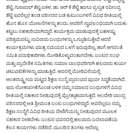
ಶೆಟ್ಟಿ, ಗುಣಪಾಲ್ ಶೆಟ್ಟ ಐಕಳ, ಡಾ. ಆರ್ ಕೆ ಶೆಟ್ಟಿ ಹಾಗೂ ಪ್ರಸ್ತುತ ರವೀಂದ್ರ
ಶೆಟ್ಟಿ ಇವರೆಲ್ಲರ ತಂಡ ಪರಿಸರದ ಬಡ ಕುಟುಂಬಗಳಿಗೆ ವಿವಿಧ ರೀತಿಯಲ್ಲಿ
ಹೊಸ ಹೊಸ ಯೋಜನೆಗಳನ್ನು ತಂದು, ಅವರಿಗೆ ಸ್ವಾವಲಂಭಿಯಾಗಿ ಬದುಕು
ಕಟ್ಟಲು ಸಹಕಾರಿಯಾಗಿದ್ದಾರೆ. ಕಾರ್ಯಕ್ರಮ ಮಾಡುವುದಕ್ಕೆ ಬಹಳಷ್ಟು
ಪರಿಶ್ರಮಪಟ್ಟು ಸಾವಿರಾರು ಬಂಧುಗಳನ್ನು ಒಗ್ಗೂಡಿಸುತ್ತೇವೆ ಆದರೆ
ಕಾರ್ಯಕ್ರಮಗಳು ಮಾತ್ರ ಸಮಯದ ಒಳಗೆ ಇರುವುದಿಲ್ಲ. ಹಾಗೆ ಆಗದಂತೆ
ಸಮಿತಿ ಪದಾಧಿಕಾರಿಗಳು ನೋಡಿಕೊಳ್ಳುವಂತಾಗಬೇಕು. ಬಂಟರ ಸಂಘ
ಮತ್ತು ಪ್ರಾದೇಶಿಕ ಸಮಿತಿಗಳು ಸಮಾಜ ಬಾಂಧವರಿಗಾಗಿ ಹಲವಾರು ಕಾರ್ಯ
ಚಟುವಟಿಕೆಗಳನ್ನು ಮಾಡುತ್ತಿದೆ. ಅದರಲ್ಲಿ ಬೋರಿವಿಲಿಯಲ್ಲಿ
ಅಂತರಾಷ್ಟ್ರೀಯ ಮಟ್ಟದ ಶಿಕ್ಷಣ ಸಂಸ್ಥೆ ಪ್ರಾರಂಭದ ಪೂರ್ವ ಸಿದ್ಧತೆಯಾಗಿದೆ.
ಇದು ಲೋಕಾರ್ಪಣೆಗೊಂಡ ಬಳಿಕ ನಮ್ಮ ಸಮಾಜದ ಬಂಧುಗಳಿಗೆ ವಿವಿಧ
ರೀತಿಯಲ್ಲಿ ಸಹಕಾರ ನೀಡುವುದಕ್ಕೆ ಪ್ರೋತ್ಸಾಹವಾಗುತ್ತದೆ. ಅಂದೇರಿ ಬಾಂದ್ರ
ಪರಿಸರದಲ್ಲಿ ಅತಿ ಶ್ರೀಮಂತ ಬಂಟ ಬಂಧುಗಳಿದ್ದಾರೆ. ಅವರೆಲ್ಲರೂ ನಮ್ಮ
ಶಿಕ್ಷಣ ಸಂಸ್ಥೆಗೆ ವಿವಿಧ ರೀತಿಯ ದೇಣಿಗೆಯನ್ನು ನೀಡುವುದರ ಮೂಲಕ
ಸಹಕಾರ ನೀಡಬೇಕು. ಬಂಟರ ಭವನದಲ್ಲಿ ಹಲವಾರು ಬದಲಾವಣೆಯ
ಕೆಲಸ ಕಾರ್ಯಗಳು ನಡೆದಿದೆ. ಮುಂದಿನ ತಿಂಗಳು ಅದೆಲ್ಲಾ