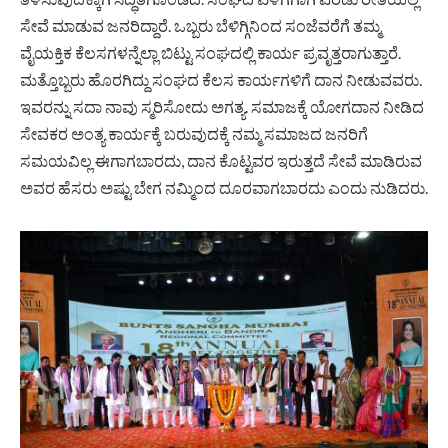
ಸೇವೆ ಮಾಡುವ ಜನರಿದ್ದಾರೆ. ಒಬ್ಬರು ಬೆಳಿಗ್ಗಿನಿಂದ ಸಂಜೆವರೆಗೆ ತಮ್ಮ
ವೈಯಕ್ತಿಕ ಕೆಲಸಗಳನ್ನೆಲ್ಲಾ ಬಿಟ್ಟು ಸಂಘದಲ್ಲಿ ಕಾರ್ಯ ಪ್ರವೃತ್ತರಾಗುತ್ತಾರೆ.
ಮತ್ತೊಬ್ಬರು ಹೊರಗಿದ್ದು ಸಂಘದ ಕೆಲಸ ಕಾರ್ಯಗಳಿಗೆ ದಾನ ನೀಡುವವರು.
ಇವರನ್ನು ಸದಾ ನಾವು ಸ್ಮರಿಸೋದು ಅಗತ್ಯ. ಸಮಾಜಕ್ಕೆ ಯೋಗದಾನ ನೀಡಿದ
ಸೇವಕರ ಅಂತ್ಯ ಕಾರ್ಯಕ್ಕೆ ಬರುವುದಕ್ಕೆ ನಮ್ಮ ಸಮಾಜದ ಜನರಿಗೆ
ಸಮಯವಿಲ್ಲ ಈಗಾಗಬಾರದು, ದಾನ ಕೊಟ್ಟವರ ಇರುತ್ತದೆ ಸೇವೆ ಮಾಡಿರುವ
ಅವರ ಹೆಸರು ಅಷ್ಟು ಬೇಗ ನಮ್ಮಿಂದ ದೂರವಾಗಬಾರದು ಎಂದು ನುಡಿದರು.