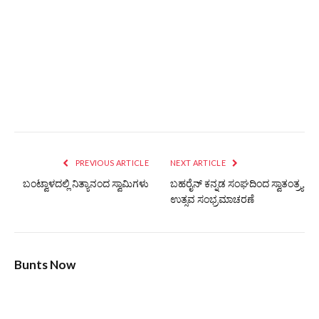
PREVIOUS ARTICLE
NEXT ARTICLE
ಬಂಟ್ವಾಳದಲ್ಲಿ ನಿತ್ಯಾನಂದ ಸ್ವಾಮಿಗಳು
ಬಹರೈನ್ ಕನ್ನಡ ಸಂಘದಿಂದ ಸ್ವಾತಂತ್ರ್ಯ
ಉತ್ಸವ ಸಂಭ್ರಮಾಚರಣೆ
Bunts Now