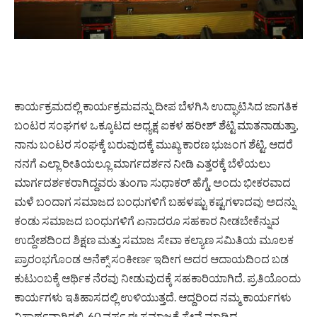
ಕಾರ್ಯಕ್ರಮದಲ್ಲಿ ಕಾರ್ಯಕ್ರಮವನ್ನು ದೀಪ ಬೆಳಗಿಸಿ ಉದ್ಘಾಟಿಸಿದ ಜಾಗತಿಕ
ಬಂಟರ ಸಂಘಗಳ ಒಕ್ಕೂಟದ ಅಧ್ಯಕ್ಷ ಐಕಳ ಹರೀಶ್ ಶೆಟ್ಟಿ ಮಾತನಾಡುತ್ತಾ,
ನಾನು ಬಂಟರ ಸಂಘಕ್ಕೆ ಬರುವುದಕ್ಕೆ ಮುಖ್ಯ ಕಾರಣ ಭುಜಂಗ ಶೆಟ್ಟಿ. ಆದರೆ
ನನಗೆ ಎಲ್ಲಾ ರೀತಿಯಲ್ಲೂ ಮಾರ್ಗದರ್ಶನ ನೀಡಿ ಎತ್ತರಕ್ಕೆ ಬೆಳೆಯಲು
ಮಾರ್ಗದರ್ಶಕರಾಗಿದ್ದವರು ತುಂಗಾ ಸುಧಾಕರ್ ಹೆಗ್ಡೆ. ಅಂದು ಭೀಕರವಾದ
ಮಳೆ ಬಂದಾಗ ಸಮಾಜದ ಬಂಧುಗಳಿಗೆ ಬಹಳಷ್ಟು ಕಷ್ಟಗಳಾದವು ಅದನ್ನು
ಕಂಡು ಸಮಾಜದ ಬಂಧುಗಳಿಗೆ ಏನಾದರೂ ಸಹಕಾರ ನೀಡಬೇಕೆನ್ನುವ
ಉದ್ದೇಶದಿಂದ ಶಿಕ್ಷಣ ಮತ್ತು ಸಮಾಜ ಸೇವಾ ಕಲ್ಯಾಣ ಸಮಿತಿಯ ಮೂಲಕ
ಪ್ರಾರಂಭಗೊಂಡ ಅನೆಕ್ಸ್ ಸಂಕೀರ್ಣ ಇದೀಗ ಅದರ ಆದಾಯದಿಂದ ಬಡ
ಕುಟುಂಬಕ್ಕೆ ಆರ್ಥಿಕ ನೆರವು ನೀಡುವುದಕ್ಕೆ ಸಹಕಾರಿಯಾಗಿದೆ. ಪ್ರತಿಯೊಂದು
ಕಾರ್ಯಗಳು ಇತಿಹಾಸದಲ್ಲಿ ಉಳಿಯುತ್ತದೆ. ಆದ್ದರಿಂದ ನಮ್ಮ ಕಾರ್ಯಗಳು
ನಿಸ್ವಾರ್ಥವಾಗಿರಲಿ. 60 ವರ್ಷ ಈ ಸಮಾಜಕ್ಕೆ ಸೇವೆ ಮಾಡಿದ