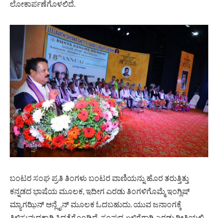
ಲೋಕಾರ್ಪಣೆಗೊಳಲಿದೆ.
ಬಂಟರ ಸಂಘ ಪ್ರತಿ ತಿಂಗಳು ಬಂಟರ ವಾಣಿಯನ್ನು ಹೊರ ತರುತ್ತಿತ್ತು
ಕನ್ನಡದ ಭಾಷೆಯ ಮೂಲಕ, ಇದೀಗ ಎರಡು ತಿಂಗಳಿಗೊಮ್ಮೆ ಇಂಗ್ಲಿಷ್
ಮ್ಯಾಗಝಿನ್ ಆನ್ಲೈನ್ ಮೂಲಕ ಓದಬಹುದು. ಯುವ ಜನಾಂಗಕ್ಕೆ
ತಿಳಿಸುವುದಕ್ಕಾಗಿ ಸಿದ್ಧತೆಗೊಂಡಿದೆ. ಸಂಘದ ಏಳಿಗೆಗಾಗಿ ಎರಡು ರೀತಿಯಲ್ಲಿ