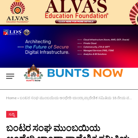
Home
»
ಬಂಟರ ಸಂಘ ಮುಂಬಯಿಯ ಅಂಧೇರಿ-ಬಾಂದ್ರಾ ಪ್ರಾದೇಶಿಕ ಸಮಿತಿಯ 18 ನೇಯ ವರ್ಷದ ಸಂಭ್ರಮ.
ಸುದ್ದಿ
ಬಂಟರ ಸಂಘ ಮುಂಬಯಿಯ