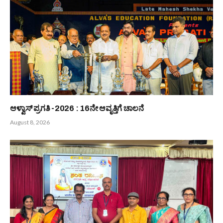
ಆಳ್ವಾಸ್ ಪ್ರಗತಿ -2026 : 16ನೇ ಆವೃತ್ತಿಗೆ ಚಾಲನೆ
August 8, 2026