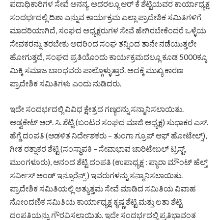
ಪದಾಧಿಕಾರಿಗಳ ಸೇವೆ ಅನನ್ಯ. ಅದರಲ್ಲೂ ಆರ್ ಕೆ ಶೆಟ್ಟಿಯವರ ಕಾರ್ಯಾಧ್ಯಕ್ಷ
ಸಂದರ್ಭದಲ್ಲಿ ದಿಶಾ ಎನ್ನುವ ಕಾರ್ಯಕ್ರಮ ಎಲ್ಲಾ ಪ್ರಾದೇಶಿಕ ಸಮಿತಿಗಳಿಗೆ
ಮಾದರಿಯಾಗಿದೆ, ಸಂಘದ ಅಧ್ಯಕ್ಷರುಗಳ ಸೇವೆ ಹೇಗಿರಬೇಕೆಂದರೆ ಒಳ್ಳೆಯ
ಸೇವಕರನ್ನು ತರಬೇಕು ಅದರಿಂದ ಸಂಘ ತನ್ನಿಂದ ತಾನೇ ನಡೆಯುತ್ತಲೇ
ಹೋಗುತ್ತದೆ, ಸಂಘದ ಪ್ರತಿಯೊಂದು ಕಾರ್ಯಕ್ರಮದಲ್ಲೂ ಕೂಡ 5000ಕ್ಕೂ
ಮಿಕ್ಕಿ ಸಮಾಜ ಬಾಂಧವರು ಪಾಲ್ಗೊಳ್ಳುತ್ತಾರೆ. ಅದಕ್ಕೆ ಮುಖ್ಯ ಕಾರಣ
ಪ್ರಾದೇಶಿಕ ಸಮಿತಿಗಳು ಎಂದು ನುಡಿದರು.
ಇದೇ ಸಂದರ್ಭದಲ್ಲಿ ವಿವಿಧ ಕ್ಷೇತ್ರದ ಗಣ್ಯರನ್ನು ಸನ್ಮಾನಿಸಲಾಯಿತು.
ಅಡ್ವಕೇಟ್ ಆರ್. ಸಿ. ಶೆಟ್ಟಿ (ಬಂಟರ ಸಂಘದ ಮಾಜಿ ಅಧ್ಯಕ್ಷ) ಸುಧಾಕರ ಎಸ್.
ಹೆಗ್ಡೆ ದಂಪತಿ (ಆಡಳಿತ ನಿರ್ದೇಶಕರು – ತುಂಗಾ ಗ್ರೂಪ್ ಆಫ್ ಹೋಟೇಲ್ಸ್),
ಗೀತ ರತ್ನಾಕರ ಶೆಟ್ಟಿ (ಸಂಸ್ಥಾಪಕಿ – ಸೇವಾಭಾವ ಚಾರಿಟೇಬಲ್ ಟ್ರಸ್ಟ್,
ಮುಂಗಳೂರು), ಆನಂದ ಶೆಟ್ಟಿ ದಂಪತಿ (ಉಪಾಧ್ಯಕ್ಷ : ಪ್ಯಾರಾ ಮೌಂಟ್ ಹೆಲ್ತ್
ಸರ್ವೀಸ್ ಅಂಡ್ ಇನ್ಸೂರೆನ್ಸ್ ) ಇವರುಗಳನ್ನು ಸನ್ಮಾನಿಸಲಾಯಿತು.
ಪ್ರಾದೇಶಿಕ ಸಮಿತಿಯಲ್ಲಿ ಅತ್ಯುತ್ತಮ ಸೇವೆ ಮಾಡಿದ ಸಮಿತಿಯ ವಿವಾಹ
ನೋಂದಣಿಕ ಸಮಿತಿಯ ಕಾರ್ಯಾಧ್ಯಕ್ಷ ಕೃಷ್ಣ ಶೆಟ್ಟಿ ಮತ್ತು ಲತಾ ಶೆಟ್ಟಿ
ದಂಪತಿಯನ್ನು ಗೌರವಿಸಲಾಯಿತು. ಇದೇ ಸಂದರ್ಭದಲ್ಲಿ ಪ್ರತಿಭಾವಂತ