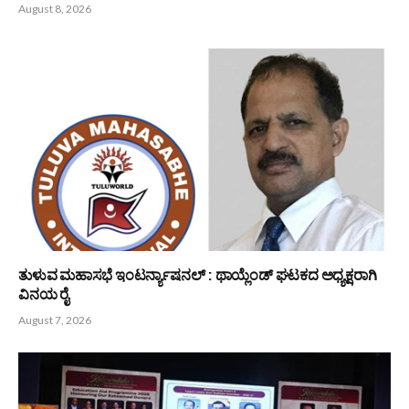
August 8, 2026
ತುಳುವ ಮಹಾಸಭೆ ಇಂಟರ್ನ್ಯಾಷನಲ್ : ಥಾಯ್ಲೆಂಡ್ ಘಟಕದ ಅಧ್ಯಕ್ಷರಾಗಿ
ವಿನಯ ರೈ
August 7, 2026