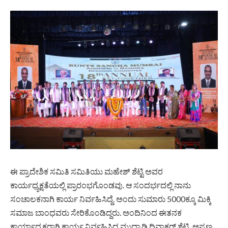
ಈ ಪ್ರಾದೇಶಿಕ ಸಮಿತಿ ಸಮಿತಿಯು ಮಹೇಶ್ ಶೆಟ್ಟಿ ಅವರ
ಕಾರ್ಯಧ್ಯಕ್ಷತೆಯಲ್ಲಿ ಪ್ರಾರಂಭಗೊಂಡವು. ಆ ಸಂದರ್ಭದಲ್ಲಿ ನಾನು
ಸಂಚಾಲಕನಾಗಿ ಕಾರ್ಯ ನಿರ್ವಹಿಸಿದ್ದೆ. ಅಂದು ಸುಮಾರು 5000ಕ್ಕೂ ಮಿಕ್ಕಿ
ಸಮಾಜ ಬಾಂಧವರು ಸೇರಿಕೊಂಡಿದ್ದರು. ಅಂದಿನಿಂದ ಈತನಕ
ಕಾರ್ಯಾಧ್ಯಕ್ಷರಾಗಿ ಕಾರ್ಯ ನಿರ್ವಹಿಸಿದ ಮುದ್ರಾಡಿ ದಿವಾಕರ್ ಶೆಟ್ಟಿ, ಅಪ್ಪಣ್ಣ