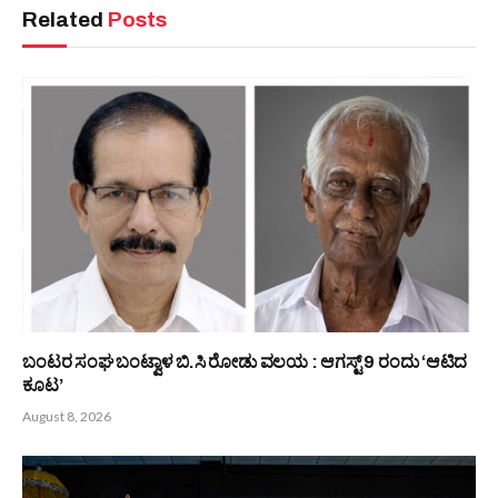
Related
Posts
ಬಂಟರ ಸಂಘ ಬಂಟ್ವಾಳ ಬಿ.ಸಿ ರೋಡು ವಲಯ : ಆಗಸ್ಟ್ 9 ರಂದು ‘ಆಟಿದ
ಕೂಟ’
August 8, 2026