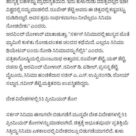
ಹಾಸ್ಯಕ್ಕೆ ಬಹಳಷ್ಟು ಪ್ರಾಧಾನ್ಯತೆಯಿದೆ. ಇದು ತುಳುನಾಡು ಮಾತ್ರವಲ್ಲದೆ ಇಡೀ
ವಿಶ್ವದಲ್ಲಿ ಸದ್ದು ಮಾಡಲಿದೆ. ರೂಪೇಶ್ ಶೆಟ್ಟಿ ಅವರು ಈ ಚಿತ್ರದಲ್ಲಿ ಕಷ್ಟಪಟ್ಟು
ದುಡಿದಿದ್ದಾರೆ. ಅವರ ಶ್ರಮ ಸಾರ್ಥಕವಾಗಲು ನೀವೆಲ್ಲರೂ ಸಿನಿಮಾ
ನೋಡಬೇಕು” ಎಂದರು.
ಅರವಿಂದ್ ಬೋಳಾರ್ ಮಾತಾಡುತ್ತಾ, “ಸರ್ಕಸ್ ಸಿನಿಮಾದಲ್ಲಿ ಹಾಸ್ಯದ ಜೊತೆ
ಫ್ಯಾಮಿಲಿ ಕುಳಿತು ನೋಡುವಂತಹ ಚಂದದ ಕಥೆಯಿದೆ. ಎಲ್ಲರೂ ಸಿನಿಮಾ
ಥಿಯೇಟರ್ ಬಂದು ನೋಡಿ ಸಿನಿಮಾವನ್ನು ಗೆಲ್ಲಿಸಿ” ಎಂದರು.
ಪತ್ರಿಕಾಗೋಷ್ಠಿಯಲ್ಲಿ ಮಂಜುನಾಥ ಅತ್ತಾವರ, ರೂಪೇಶ್ ಶೆಟ್ಟಿ, ಯಶ್ ಶೆಟ್ಟಿ,
ರಚನಾ ರೈ, ಅರವಿಂದ್ ಬೋಳಾರ್, ನವೀನ್ ಡಿ. ಪಡೀಲ್, ಪ್ರಸನ್ನ ಶೆಟ್ಟಿ
ಬೈಲೂರು, ಸಿನಿಮಾ ಹಂಚಿಕೆದಾರ ಸಚಿನ್ ಎ. ಎಸ್. ಉಪ್ಪಿನಂಗಡಿ, ಲೋಯ್
ಸಲ್ದಾನ, ನವೀನ್ ಶೆಟ್ಟಿ ಮತ್ತಿತರರು ಉಪಸ್ಥಿತರಿದ್ದರು.
ದೇಶ ವಿದೇಶಗಳಲ್ಲಿ 51 ಪ್ರೀಮಿಯರ್ ಶೋ!
ಸರ್ಕಸ್ ಸಿನಿಮಾ ಈಗಾಗಲೇ ಬಿಡುಗಡೆಗೆ ಮುನ್ನವೇ ದೇಶ ವಿದೇಶಗಳಲ್ಲಿ 51
ಪ್ರೀಮಿಯರ್ ಶೋಗಳನ್ನು ಮಾಡಲಾಗಿದೆ. ಚಿತ್ರಕ್ಕೆ ಅಭೂತಪೂರ್ವ ಪ್ರತಿಕ್ರಿಯೆ
ಸಿಕ್ಕಿದ್ದು ಸಿನಿಮಾ ಏಕಕಾಲದಲ್ಲಿ ವಿದೇಶದಲ್ಲೂ ಬಿಡುಗಡೆಯಾಗಲಿದೆ. ತುಳು