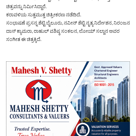
ಚಿತ್ರವನ್ನು ನಿರ್ಮಿಸಿದ್ದಾರೆ.
ಕರಾವಳಿಯ ಸುತ್ತಮುತ್ತ ಚಿತ್ರೀಕರಣ ನಡೆದಿದೆ.
ಸಂಭಾಷಣೆ ಪ್ರಸನ್ನ ಶೆಟ್ಟಿ ಬೈಲೂರು, ನವೀನ್ ಶೆಟ್ಟಿ ನೃತ್ಯ ನಿರ್ದೇಶನ, ನಿರಂಜನ
ದಾಸ್ ಕ್ಯಾಮರಾ, ರಾಹುಲ್ ವಶಿಷ್ಠ ಸಂಕಲನ, ಲೋಯ್ ಸಲ್ದಾನ ಅವರ
ಸಂಗೀತ ಈ ಚಿತ್ರಕ್ಕಿದೆ.