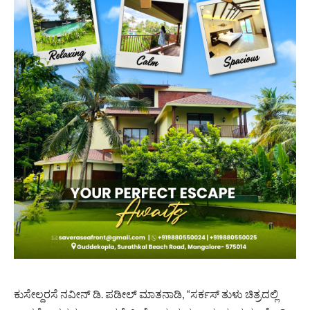
ಕುಸೇಲ್ದರಸೆ ನವೀನ್ ಡಿ. ಪಡೀಲ್ ಮಾತನಾಡಿ, “ಸರ್ಕಸ್ ತುಳು ಚಿತ್ರದಲ್ಲಿ