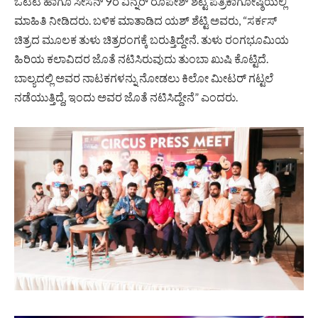
ಒಟಿಟಿ ಹಾಗೂ ಸೀಸನ್ 9ರ ವಿನ್ನರ್ ರೂಪೇಶ್ ಶೆಟ್ಟಿ ಪತ್ರಿಕಾಗೋಷ್ಠಿಯಲ್ಲಿ
ಮಾಹಿತಿ ನೀಡಿದರು. ಬಳಿಕ ಮಾತಾಡಿದ ಯಶ್ ಶೆಟ್ಟಿ ಅವರು, “ಸರ್ಕಸ್
ಚಿತ್ರದ ಮೂಲಕ ತುಳು ಚಿತ್ರರಂಗಕ್ಕೆ ಬರುತ್ತಿದ್ದೇನೆ. ತುಳು ರಂಗಭೂಮಿಯ
ಹಿರಿಯ ಕಲಾವಿದರ ಜೊತೆ ನಟಿಸಿರುವುದು ತುಂಬಾ ಖುಷಿ ಕೊಟ್ಟಿದೆ.
ಬಾಲ್ಯದಲ್ಲಿ ಅವರ ನಾಟಕಗಳನ್ನು ನೋಡಲು ಕಿಲೋ ಮೀಟರ್ ಗಟ್ಟಲೆ
ನಡೆಯುತ್ತಿದ್ದೆ, ಇಂದು ಅವರ ಜೊತೆ ನಟಿಸಿದ್ದೇನೆ” ಎಂದರು.