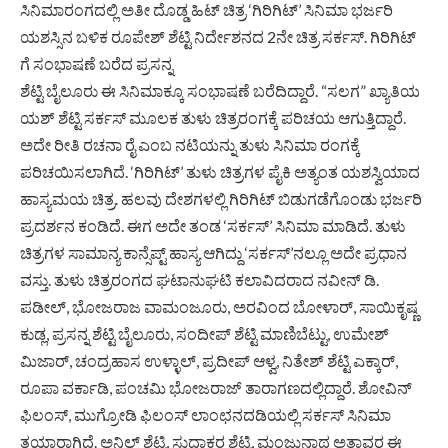
ಸಿನಿಮಾರಂಗದಲ್ಲಿ ಅತೀ ದೊಡ್ಡ ಹಿಟ್ ಚಿತ್ರ ‘ಗಿರಿಗಿಟ್’ ಸಿನಿಮಾ ಭರ್ಜರಿ
ಯಶಸ್ಸಿನ ಬಳಿಕ ರೂಪೇಶ್ ಶೆಟ್ಟಿ ನಿರ್ದೇಶನದ 2ನೇ ಚಿತ್ರ ಸರ್ಕಸ್. ಗಿರಿಗಿಟ್
ಗೆ ಸಂಭಾಷಣೆ ಬರೆದ ಪ್ರಸನ್ನ
ಶೆಟ್ಟಿ ಬೈಲೂರು ಈ ಸಿನಿಮಾಕ್ಕೂ ಸಂಭಾಷಣೆ ಬರೆದಿದ್ದಾರೆ. “ಸಲಗ” ಖ್ಯಾತಿಯ
ಯಶ್ ಶೆಟ್ಟಿ ಸರ್ಕಸ್ ಮೂಲಕ ತುಳು ಚಿತ್ರರಂಗಕ್ಕೆ ಪರಿಚಯ ಆಗುತ್ತಿದ್ದಾರೆ.
ಅದೇ ರೀತಿ ರಚನಾ ರೈ ಎಂಬ ನಟಿಯನ್ನು ತುಳು ಸಿನಿಮಾ ರಂಗಕ್ಕೆ
ಪರಿಚಯಿಸಲಾಗಿದೆ. ‘ಗಿರಿಗಿಟ್’ ತುಳು ಚಿತ್ರಗಳ ಪೈಕಿ ಅತ್ಯಂತ ಯಶಸ್ವಿಯಾದ
ಹಾಸ್ಯಮಯ ಚಿತ್ರ. ಹಲವು ದೇಶಗಳಲ್ಲಿ ಗಿರಿಗಿಟ್ ಬಿಡುಗಡೆಗೊಂಡು ಭರ್ಜರಿ
ಪ್ರದರ್ಶನ ಕಂಡಿದೆ. ಈಗ ಅದೇ ತಂಡ ‘ಸರ್ಕಸ್’ ಸಿನಿಮಾ ಮಾಡಿದೆ. ತುಳು
ಚಿತ್ರಗಳ ಸಾಮಾನ್ಯ ಕಾನ್ಸೆಪ್ಟ್ ಹಾಸ್ಯ ಆಗಿದ್ದು ‘ಸರ್ಕಸ್‌’ನಲ್ಲೂ ಅದೇ ಪ್ರಧಾನ
ವಸ್ತು. ತುಳು ಚಿತ್ರರಂಗದ ಘಟಾನುಘಟಿ ಕಲಾವಿದರಾದ ನವೀನ್ ಡಿ.
ಪಡೀಲ್, ಭೋಜರಾಜ ವಾಮಂಜೂರು, ಅರವಿಂದ ಬೋಳಾರ್, ಸಾಯಿಕೃಷ್ಣ
ಕುಡ್ಲ, ಪ್ರಸನ್ನ ಶೆಟ್ಟಿ ಬೈಲೂರು, ಸಂದೀಪ್ ಶೆಟ್ಟಿ ಮಾಣಿಬೆಟ್ಟು, ಉಮೇಶ್
ಮಿಜಾರ್, ಚಂದ್ರಹಾಸ ಉಳ್ಳಾಲ್, ಪ್ರದೀಪ್ ಆಳ್ವ, ನಿತೇಶ್ ಶೆಟ್ಟಿ ಎಕ್ಕಾರ್,
ರೂಪಾ ವರ್ಕಾಡಿ, ಪಂಚಮಿ ಭೋಜರಾಜ್ ತಾರಾಗಣದಲ್ಲಿದ್ದಾರೆ. ಶೋವಿನ್
ಫಿಲಂಸ್‌, ಮುಗ್ರೋಡಿ ಫಿಲಂಸ್ ಲಾಂಛನದಡಿಯಲ್ಲಿ ಸರ್ಕಸ್ ಸಿನಿಮಾ
ತಯಾರಾಗಿದೆ. ಅನಿಲ್ ಶೆಟ್ಟಿ, ಸುಧಾಕರ ಶೆಟ್ಟಿ, ಮಂಜುನಾಥ ಅತ್ತಾವರ ಈ