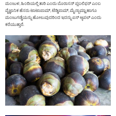
ಮಂಜುಳ, ಹಿಂದಿಯಲ್ಲಿ ತಾರಿ ಎಂದು ಬೊರಾಸನ್ ಪ್ಲಬಲಿಫರ್ ಎಂಬ
ವೈಜ್ಞಾನಿಕ ಹೆಸರು ಟಾಟಾಪಾಮ್, ಟೆಡ್ಡಿಪಾಮ್, ಮೈನ್ಪಾಮ್ಹಾ ಹಾಗೂ
ಮಂಜುಗಡ್ಡೆಯನ್ನು ಹೋಲುವುದರಿಂದ ಇದನ್ನು ಐಸ್ ಆ್ಯಪಲ್ ಎಂದು
ಕರೆಯುತ್ತಾರೆ.