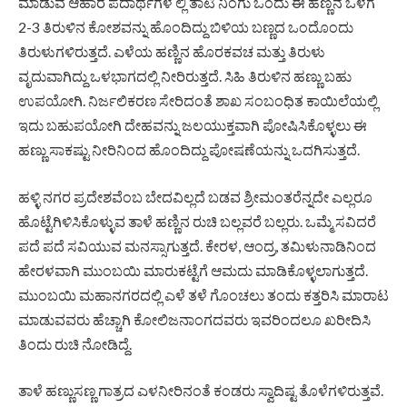
ಮಾಡುವ ಆಹಾರ ಪದಾರ್ಥಗಳ ಲ್ಲಿ ತಾಟಿ ನಿಂಗು ಒಂದು ಈ ಹಣ್ಣಿನ ಒಳಗೆ
2-3 ತಿರುಳಿನ‌ ಕೋಶವನ್ನು ‌ಹೊಂದಿದ್ದು ಬಿಳಿಯ ಬಣ್ಣದ ‌ಒಂದೊಂದು
ತಿರುಳುಗಳಿರುತ್ತದೆ. ಎಳೆಯ ಹಣ್ಣಿನ ಹೊರಕವಚ ಮತ್ತು ತಿರುಳು
ವೃದುವಾಗಿದ್ದು ಒಳಭಾಗದಲ್ಲಿ ನೀರಿರುತ್ತದೆ. ಸಿಹಿ‌ ತಿರುಳಿನ ಹಣ್ಣು ಬಹು
ಉಪಯೋಗಿ. ನಿರ್ಜಲಿಕರಣ‌ ಸೇರಿದಂತೆ ಶಾಖ ಸಂಬಂಧಿತ ಕಾಯಿಲೆಯಲ್ಲಿ
ಇದು ಬಹುಪಯೋಗಿ ದೇಹವನ್ನು ಜಲಯುಕ್ತವಾಗಿ ಪೋಷಿಸಿಕೊಳ್ಳಲು ಈ
ಹಣ್ಣು ಸಾಕಷ್ಟು ನೀರಿನಿಂದ ಹೊಂದಿದ್ದು ಪೋಷಣೆಯನ್ನು ಒದಗಿಸುತ್ತದೆ.
ಹಳ್ಳಿ ನಗರ ಪ್ರದೇಶವೆಂಬ ಬೇದವಿಲ್ಲದೆ ಬಡವ ‌‌ಶ್ರೀಮಂತರೆನ್ನದೇ ಎಲ್ಲರೂ
ಹೊಟ್ಟೆಗಿಳಿಸಿ‌ಕೊಳ್ಳುವ ತಾಳೆ ಹಣ್ಣಿನ ರುಚಿ ಬಲ್ಲವರೆ ಬಲ್ಲರು. ಒಮ್ಮೆ ಸವಿದರೆ
ಪದೆ‌ ಪದೆ ಸವಿಯುವ ಮನಸ್ಸಾಗುತ್ತದೆ. ಕೇರಳ, ಆಂದ್ರ, ತಮಿಳುನಾಡಿನಿಂದ
ಹೇರಳವಾಗಿ ಮುಂಬಯಿ ಮಾರುಕಟ್ಟೆಗೆ ಆಮದು ಮಾಡಿಕೊಳ್ಳಲಾಗುತ್ತದೆ.
ಮುಂಬಯಿ ಮಹಾನಗರದಲ್ಲಿ ಎಳೆ ತಳೆ ಗೊಂಚಲು ತಂದು ಕತ್ತರಿಸಿ ಮಾರಾಟ
ಮಾಡುವವರು ಹೆಚ್ಚಾಗಿ ಕೋಲಿಜನಾಂಗದವರು ಇವರಿಂದಲೂ ಖರೀದಿಸಿ
ತಿಂದು ರುಚಿ ನೋಡಿದ್ದೆ.
ತಾಳೆ ಹಣ್ಣುಸಣ್ಣ ಗಾತ್ರದ ಎಳನೀರಿನಂತೆ ಕಂಡರು ಸ್ವಾದಿಷ್ಟ ತೊಳೆಗಳಿರುತ್ತವೆ.