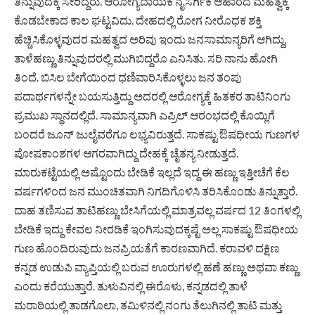
ತಿನ್ನುವುದಕ್ಕೆ ಸೇರಿದ್ದರು. ಆರೋಗ್ಯದಾಯಕ ನೈಸರ್ಗಿಕ ಆಹಾರದ ಮಹತ್ವಕ್ಕೆ
ಕೊಡಬೇಕಾದ ಕಾಲ ಘಟ್ಟವಿದು. ದೇಹದಲ್ಲಿ ರೋಗ ನೀರೊಧಕ ಶಕ್ತಿ
ಹೆಚ್ಚಿಸಿಕೊಳ್ಳವುದರ ಮಹತ್ವದ ಅರಿವು ಇಂದು ಜನಸಾಮಾನ್ಯರಿಗೆ ಆಗಿದ್ದು,
ತಾಳೆಹಣ್ಣು ತಿನ್ನುವುದರಲ್ಲಿ ಮುಗಿಬಿದ್ದರೊ ಎನಿಸಿತು. ಸರಿ ನಾನು ಹೋಗಿ
ತಿಂದೆ. ಬಿಸಿಲ ಬೇಗೆಯಿಂದ ಧಣಿವಾರಿಸಿಕೊಳ್ಳಲು ಜನ ತಂಪು
ಪದಾರ್ಥಗಳನ್ನೇ ಬಯಸುತ್ತಿದ್ದು ಅದರಲ್ಲಿ ಆರೋಗ್ಯಕ್ಕೆ ಹಿತಕರ ತಾಟಿನಿಂಗು
ಪ್ರಮುಖ ಸ್ಥಾನದಲ್ಲಿದೆ. ಸಾಮಾನ್ಯವಾಗಿ ಎಪ್ರಿಲ್ ಆರಂಭದಲ್ಲಿ ಕೊಯ್ಲಿಗೆ
ಬಂದರೆ ಜೂನ್‌ ಜುಲೈವರೆಗೂ ಲಭ್ಯವಿರುತ್ತದೆ. ಸಾಕಷ್ಟು ಔಷಧೀಯ ಗುಣಗಳ
ಪೋಷಕಾಂಶಗಳ ಆಗರವಾಗಿದ್ದು ದೇಹಕ್ಕೆ ಚೈತನ್ಯ ನೀಡುತ್ತದೆ.
ಮಾರುಕಟ್ಟೆಯಲ್ಲಿ ಅಷ್ಟೊಂದು ಬೇಡಿಕೆ ಇಲ್ಲದೆ ಇದ್ದ ಈ‌ ಹಣ್ಣು ಇತ್ತೀಚೆಗೆ ಕೆಲ
ವರ್ಷಗಳಿಂದ ಜನ ಮುಂಚಿತವಾಗಿ ನಿಗದಿಗೊಳಿಸಿ ತರಿಸಿಕೊಂಡು ತಿನ್ನುತ್ತಾರೆ.
ದಾಹ ತಣಿಸುವ ತಾಟಿಹಣ್ಣು ಬೇಸಿಗೆಯಲ್ಲಿ ಮಾತ್ರವಲ್ಲ ವರ್ಷದ 12 ತಿಂಗಳಲ್ಲಿ
‌ಬೇಡಿಕೆ ಇದ್ದು ಕೇವಲ ನೀರಡಿಕೆ ಇಂಗಿಸುವುದಕ್ಕಷ್ಟೆ ಅಲ್ಲ ಸಾಕಷ್ಟು ಔಷಧೀಯ
ಗುಣ ಹೊಂದಿರುವುದು ಜನಪ್ರಿಯತೆಗೆ ಕಾರಣವಾಗಿದೆ. ಕರಾವಳಿ ದಕ್ಷಿಣ
ಕನ್ನಡ ಉಡುಪಿ ವ್ಯಾಪ್ತಿಯಲ್ಲಿ ‌ಬರುವ ಊರುಗಳಲ್ಲಿ ಹಣೆ ಹಣ್ಣು ಅಥವಾ ಕಣ್ಣು
ಎಂದು ಕರೆಯುತ್ತಾರೆ. ತುಳುವಿನಲ್ಲಿ ಈರೊಳು, ಕನ್ನಡದಲ್ಲಿ ತಾಳೆ
ಮರಾಠಿಯಲ್ಲಿ ತಾಡಗೊಲಾ, ತಮಿಳಿನಲ್ಲಿ ನಂಗು ತೆಲುಗಿನಲ್ಲಿ ತಾಟಿ ಮತ್ತು