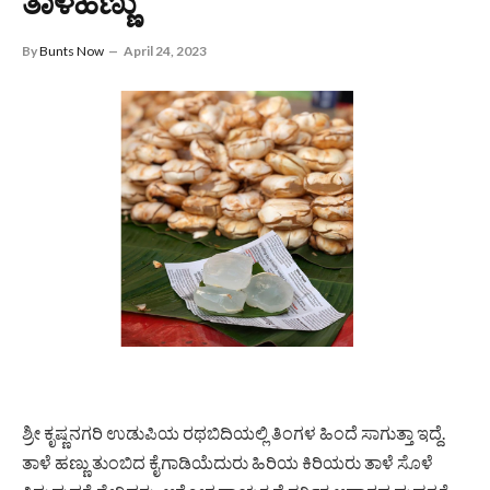
ತಾಳೆಹಣ್ಣು
By
Bunts Now
April 24, 2023
ಶ್ರೀ ಕೃಷ್ಣನಗರಿ ಉಡುಪಿಯ ರಥಬಿದಿಯಲ್ಲಿ ತಿಂಗಳ ಹಿಂದೆ ಸಾಗುತ್ತಾ‌ ಇದ್ದೆ.
ತಾಳೆ ಹಣ್ಣು ತುಂಬಿದ ಕೈಗಾಡಿಯೆದುರು ಹಿರಿಯ ಕಿರಿಯರು ತಾಳೆ ಸೊಳೆ