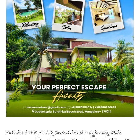
ಬಿರು‌ ಬೇಸಿಗೆಯಲ್ಲಿ ತಂಪನ್ನು ನೀಡುವ ದೇಹದ ಉಷ್ಣತೆಯನ್ನು ಕಡಿಮೆ