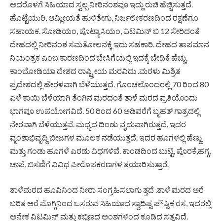
ಅದರೊಳಗೆ ಸಿಹಿಯಾದ ಸ್ವಲ್ಪ ನೀರಿನಂಶವೂ ಇದ್ದು ರುಚಿ ಹೆಚ್ಚಿಸುತ್ತದೆ.
ಹೊಟ್ಟೆಯುರಿ, ಆಮ್ಲೀಯತೆ ಹುಳಿತೇಗು, ನಿರ್ಜಲೀಕರಣದಿಂದ ರಕ್ಷಣೆಗೂ
ಸಹಾಯಕ. ಸೋಡಿಯಂ, ಪೊಟ್ಯಾಸಿಯಂ, ವಿಟಮಿನ್ ಬಿ 12 ಸೇರಿದಂತೆ
ದೇಹದಲ್ಲಿ ‌ನೀರಿನಂಶ ಸಮತೋಲನಕ್ಕೆ ಇದು ಸಹಕಾರಿ. ದೇಹದ ತಾಪಮಾನ
ನಿಯಂತ್ರಕ ಎಂಬ‌ ಕಾರಣದಿಂದ ಬೇಸಿಗೆಯಲ್ಲಿ ಇದಕ್ಕೆ ಬೇಡಿಕೆ ‌ಹೆಚ್ಚು.
ಕಾಂಬೋಡಿಯಾ ದೇಶದ ರಾಷ್ಟ್ರೀಯ ಮರವಿದು .ಮರಳು ಮಿಶ್ರಿತ
ಪ್ರದೇಶದಲ್ಲಿ ಹೇರಳವಾಗಿ ಬೆಳೆಯುತ್ತದೆ. ಗೊಂಚಲೊಂದರಲ್ಲಿ 70 ರಿಂದ 80
ಎಳೆ ಕಾಯಿ ಬೆಳೆಯಾಗಿ ತೆಂಗಿನ ಮರದಂತೆ ತಾಳೆ ಮರದ ಪ್ರತಿಯೊಂದು
ಭಾಗವೂ ಉಪಯೋಗವಿದೆ. 50 ರಿಂದ 60 ಅಡಿವರೆಗೆ ಬೃಹತ್ ಗಾತ್ರದಲ್ಲಿ
ನೇರವಾಗಿ ಬೆಳೆಯುತ್ತವೆ. ಮಧ್ಯದ ದಿಂಡು ವೃದುವಾಗಿರುತ್ತದೆ. ಇದರ
ವೃಂಶಾಭಿವೃದ್ದಿ ಬೀಜಗಳ ಮೂಲಕ ನಡೆಯುತ್ತದೆ. ಇದರ ಹೂಗಳಲ್ಲಿ ಹೆಣ್ಣು
ಮತ್ತು ಗಂಡು ಹೂಗಳೆ ಎರಡು ವಿಧಗಳಿವೆ. ಕಾಂಡದಿಂದ ಬುಟ್ಟಿ, ಪೊರಕೆ,ಹಗ್ಗ,
ಚಾಪೆ, ಬಿಸಣಿಗೆ ವಿವಿಧ ಪೀಠೊಪಕರಣಗಳ ತಯಾರಿಸುತ್ತಾರೆ.
ತಾಳೆಮರದ ಹೂವಿನಿಂದ ನೀರಾ ಸಂಗ್ರಹಿಸಲಾಗು ತ್ತದೆ .ತಾಳೆ ಮರದ ಅರೆ
ಬರಿತ ಅರೆ ಮೊಗ್ಗಿನಿಂದ ಒಸರುವ ಸಿಹಿಯಾದ ಸ್ವಾದಿಷ್ಟ ಪೌಷ್ಟಿಕ ರಸ, ಇದರಲ್ಲಿ
ಅನೇಕ ವಿಟಮಿನ್ ಮತ್ತು ಕಬ್ಬಿಣದ ಅಂಶಗಳಿಂದ ಕೂಡಿದ ಸತ್ವವಿದೆ.