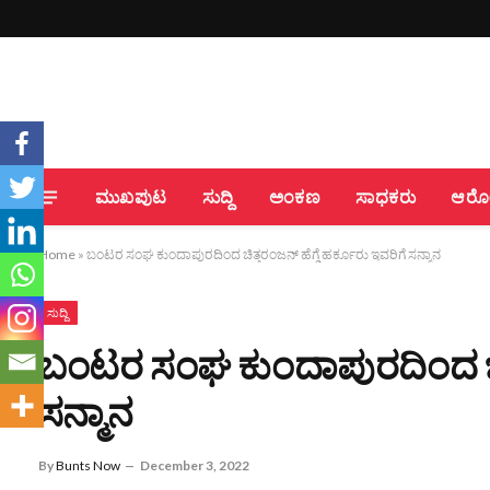
ಮುಖಪುಟ
ಸುದ್ದಿ
ಅಂಕಣ
ಸಾಧಕರು
ಆರೋಗ
Home
»
ಬಂಟರ ಸಂಘ ಕುಂದಾಪುರದಿಂದ ಚಿತ್ತರಂಜನ್ ಹೆಗ್ಡೆ ಹರ್ಕೂರು ಇವರಿಗೆ ಸನ್ಮಾನ
ಸುದ್ದಿ
ಬಂಟರ ಸಂಘ ಕುಂದಾಪುರದಿಂದ ಚಿತ್
ಸನ್ಮಾನ
By
Bunts Now
December 3, 2022