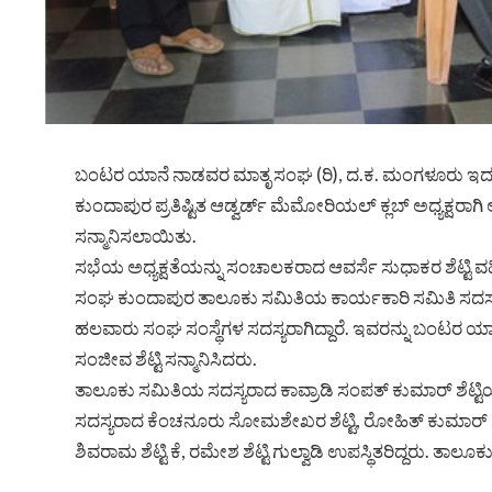
ಬಂಟರ ಯಾನೆ ನಾಡವರ ಮಾತೃ ಸಂಘ (ರಿ), ದ.ಕ. ಮಂಗಳೂರು ಇದ
ಕುಂದಾಪುರ ಪ್ರತಿಷ್ಟಿತ ಆಡ್ವರ್ಡ್ ಮೆಮೋರಿಯಲ್ ಕ್ಲಬ್ ಅಧ್ಯಕ್ಷರಾಗಿ
ಸನ್ಮಾನಿಸಲಾಯಿತು.
ಸಭೆಯ ಅಧ್ಯಕ್ಷತೆಯನ್ನು ಸಂಚಾಲಕರಾದ ಆವರ್ಸೆ ಸುಧಾಕರ ಶೆಟ್ಟಿ ವಹ
ಸಂಘ ಕುಂದಾಪುರ ತಾಲೂಕು ಸಮಿತಿಯ ಕಾರ್ಯಕಾರಿ ಸಮಿತಿ ಸದಸ್
ಹಲವಾರು ಸಂಘ ಸಂಸ್ಥೆಗಳ ಸದಸ್ಯರಾಗಿದ್ದಾರೆ. ಇವರನ್ನು ಬಂಟರ
ಸಂಜೀವ ಶೆಟ್ಟಿ ಸನ್ಮಾನಿಸಿದರು.
ತಾಲೂಕು ಸಮಿತಿಯ ಸದಸ್ಯರಾದ ಕಾವ್ರಾಡಿ ಸಂಪತ್ ಕುಮಾರ್ ಶೆಟ್ಟ
ಸದಸ್ಯರಾದ ಕೆಂಚನೂರು ಸೋಮಶೇಖರ ಶೆಟ್ಟಿ, ರೋಹಿತ್ ಕುಮಾರ್ ಶೆಟ್ಟಿ,
ಶಿವರಾಮ ಶೆಟ್ಟಿ ಕೆ, ರಮೇಶ ಶೆಟ್ಟಿ ಗುಲ್ವಾಡಿ ಉಪಸ್ಥಿತರಿದ್ದರು. ತಾ