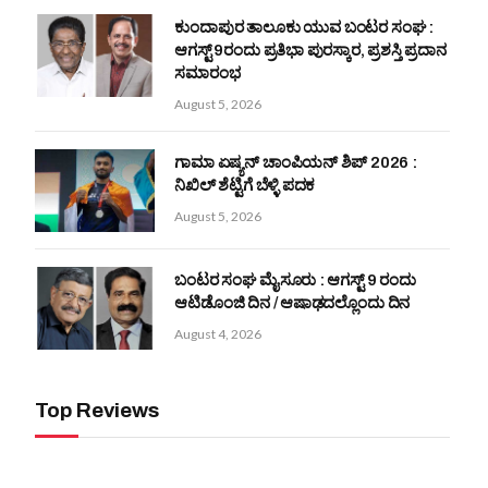
ಕುಂದಾಪುರ ತಾಲೂಕು ಯುವ ಬಂಟರ ಸಂಘ :
ಆಗಸ್ಟ್ 9ರಂದು ಪ್ರತಿಭಾ ಪುರಸ್ಕಾರ, ಪ್ರಶಸ್ತಿ ಪ್ರದಾನ
ಸಮಾರಂಭ
August 5, 2026
ಗಾಮಾ ಏಷ್ಯನ್ ಚಾಂಪಿಯನ್‌ ಶಿಪ್‌ 2026 :
ನಿಖಿಲ್ ಶೆಟ್ಟಿಗೆ ಬೆಳ್ಳಿ ಪದಕ
August 5, 2026
ಬಂಟರ ಸಂಘ ಮೈಸೂರು : ಆಗಸ್ಟ್ 9 ರಂದು
ಆಟಿಡೊಂಜಿ ದಿನ / ಆಷಾಢದಲ್ಲೊಂದು ದಿನ
August 4, 2026
Top Reviews