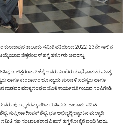
ರ ಕುಂದಾಪುರ ತಾಲೂಕು ಸಮಿತಿ ವತಿಯಿಂದ 2022-23ನೇ ಸಾಲಿನ
 ಆಯ್ಕೆಯಾದ ಚಿತ್ತರಂಜನ್ ಹೆಗ್ಡೆ ಹರ್ಕೂರು ಅವರನ್ನು
ಿಸಿದ್ದರು. ಚಿತ್ತರಂಜನ್ ಹೆಗ್ಡೆ ಅವರು ಬಂಟರ ಯಾನೆ ನಾಡವರ ಮಾತೃ
ಯರು ಹಾಗೂ ಕುಂದಾಪುರ ಭೂ ನ್ಯಾಯ ಮಂಡಳಿ ಸದಸ್ಯರು ಹಾಗೂ
 ಯಾನೆ ನಾಡವರ ಮಾತೃ ಸಂಘದ ಜೊತೆ ಕಾರ್ಯದರ್ಶಿಯಾದ ಸಂಪಿಗೇಡಿ
ಿಯವರು ಪುರಸ್ಕೃತರನ್ನು ಪರಿಚಯಿಸಿದರು. ತಾಲೂಕು ಸಮಿತಿ
 ಸುಪ್ರೀತಾ ದೀಪಕ್ ಶೆಟ್ಟಿ, ಭೂ ಅಭಿವೃದ್ಧಿ ಬ್ಯಾಂಕಿನ ಮಲ್ಯಾಡಿ
ಲೂಕು ಸಮಿತಿ ಸಹ ಸಂಚಾಲಕರಾದ ವಿಕಾಸ್ ಹೆಗ್ಡೆ ಕೋಳ್ಕೆರೆ ವಂದಿಸಿದರು.