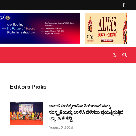
Faceb
Editors Picks
ಬಾಂಬೆ ಬಂಟ್ಸ್ ಅಸೋಸಿಯೇಷನ್ ನಮ್ಮ
ಸಂಸ್ಕೃತಿಯನ್ನು ಉಳಿಸಿ ಬೆಳೆಸಲು ಪ್ರಯತ್ನಿಸುತ್ತಿದೆ
-ನ್ಯಾ. ಡಿ.ಕೆ ಶೆಟ್ಟಿ
August 5, 2026