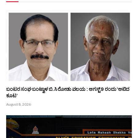
PREVIOUS ARTICLE
NEXT ARTICLE
ತುಳುವ ಮಹಾಸಭೆ : ಪುತ್ತೂರು
ತುಳುವರ ಕಾಲಜ್ಞಾನದ ಜೈವ ವಿಜ್ಞಾನ :
ಸಂಚಾಲಕರಾಗಿ ಮನೋಹರ ರೈ
ಆಟಿ ಮತ್ತು ಸೋಣ
ಮನವಳಿಕೆ ಗುತ್ತು