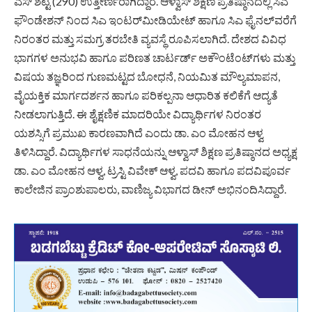
ಎಸ್ ಶೆಟ್ಟಿ (290) ಉತ್ತೀರ್ಣರಾಗಿದ್ದಾರೆ. ಆಳ್ವಾಸ್ ಶಿಕ್ಷಣ ಪ್ರತಿಷ್ಠಾನದಲ್ಲಿ ಸಿಎ
ಫೌಂಡೇಶನ್‌ ನಿಂದ ಸಿಎ ಇಂಟರ್‌ಮೀಡಿಯೇಟ್ ಹಾಗೂ ಸಿಎ ಫೈನಲ್‌ವರೆಗೆ
ನಿರಂತರ ಮತ್ತು ಸಮಗ್ರ ತರಬೇತಿ ವ್ಯವಸ್ಥೆ ರೂಪಿಸಲಾಗಿದೆ. ದೇಶದ ವಿವಿಧ
ಭಾಗಗಳ ಅನುಭವಿ ಹಾಗೂ ಪರಿಣತ ಚಾರ್ಟರ್ಡ್ ಅಕೌಂಟೆಂಟ್‌ಗಳು ಮತ್ತು
ವಿಷಯ ತಜ್ಞರಿಂದ ಗುಣಮಟ್ಟದ ಬೋಧನೆ, ನಿಯಮಿತ ಮೌಲ್ಯಮಾಪನ,
ವೈಯಕ್ತಿಕ ಮಾರ್ಗದರ್ಶನ ಹಾಗೂ ಪರಿಕಲ್ಪನಾ ಆಧಾರಿತ ಕಲಿಕೆಗೆ ಆದ್ಯತೆ
ನೀಡಲಾಗುತ್ತಿದೆ. ಈ ಶೈಕ್ಷಣಿಕ ಮಾದರಿಯೇ ವಿದ್ಯಾರ್ಥಿಗಳ ನಿರಂತರ
ಯಶಸ್ಸಿಗೆ ಪ್ರಮುಖ ಕಾರಣವಾಗಿದೆ ಎಂದು ಡಾ. ಎಂ ಮೋಹನ ಆಳ್ವ
ತಿಳಿಸಿದ್ದಾರೆ. ವಿದ್ಯಾರ್ಥಿಗಳ ಸಾಧನೆಯನ್ನು ಆಳ್ವಾಸ್ ಶಿಕ್ಷಣ ಪ್ರತಿಷ್ಠಾನದ ಅಧ್ಯಕ್ಷ
ಡಾ. ಎಂ ಮೋಹನ ಆಳ್ವ, ಟ್ರಸ್ಟಿ ವಿವೇಕ್ ಆಳ್ವ, ಪದವಿ ಹಾಗೂ ಪದವಿಪೂರ್ವ
ಕಾಲೇಜಿನ ಪ್ರಾಂಶುಪಾಲರು, ವಾಣಿಜ್ಯ ವಿಭಾಗದ ಡೀನ್ ಅಭಿನಂದಿಸಿದ್ದಾರೆ.