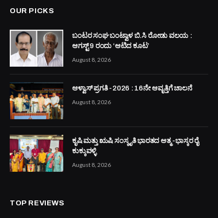
ABOUT US
ಬಂಟ ಸಮಾಜದ ಪ್ರಸ್ತುತ ವಿದ್ಯಾಮಾನಗಳನ್ನು ಹಾಗೂ ಬಂಟ ಸಾಧಕರ ಪರಿಚಯವನ್ನು
ದೇಶ ವಿದೇಶದಲ್ಲಿ ನೆಲೆಸಿರುವ ಬಂಟ ಬಾಂಧವರಿಗೆ ತಲುಪಬೇಕೆಂಬ
ಸದುದ್ದೇಶವನ್ನಿಟ್ಟುಕೊಂಡು ಬಂಟ್ಸ್ ನೌ ಎಂಬ ಅಂತರ್ಜಾಲ ಮಾಧ್ಯಮವು ರಂಜಿತ್
ಶೆಟ್ಟಿ ಅವರ ವ್ಯವಸ್ಥಾಪಕ ಸಂಪಾದಕತ್ವದಲ್ಲಿ ಯಶಸ್ವಿಯಾಗಿ ಮುನ್ನಡೆಯುತ್ತಿದೆ. ಬಂಟ