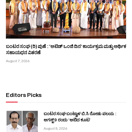
ಯೋಗದಿಂದ ದೇಹ ಮನಸ್ಸು ಸುರಕ್ಷಿತ; ಆರೋಗ್ಯ ಸುಸ್ಥಿರ -ಜಯಶೀಲಾ
ಅಡ್ಯoತಾಯ
August 8, 2026
ತುಳುವ ಮಹಾಸಭೆ ಇಂಟರ್ನ್ಯಾಷನಲ್ : ಥಾಯ್ಲೆಂಡ್ ಘಟಕದ ಅಧ್ಯಕ್ಷರಾಗಿ