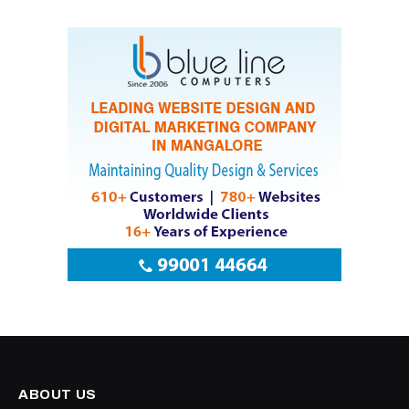
Editors Picks
ಬಂಟರ ಸಂಘ ಬಂಟ್ವಾಳ ಬಿ.ಸಿ ರೋಡು ವಲಯ :
ಆಗಸ್ಟ್ 9 ರಂದು ‘ಆಟಿದ ಕೂಟ’
August 8, 2026
ಆಳ್ವಾಸ್ ಪ್ರಗತಿ -2026 : 16ನೇ ಆವೃತ್ತಿಗೆ ಚಾಲನೆ
August 8, 2026
ಕೃಷಿ ಮತ್ತು ಋಷಿ ಸಂಸ್ಕೃತಿ ಭಾರತದ ಆತ್ಮ -ಭಾಸ್ಕರ ರೈ
ಕುಕ್ಕುವಳ್ಳಿ
August 8, 2026
ಯೋಗದಿಂದ ದೇಹ ಮನಸ್ಸು ಸುರಕ್ಷಿತ; ಆರೋಗ್ಯ ಸುಸ್ಥಿರ
-ಜಯಶೀಲಾ ಅಡ್ಯoತಾಯ