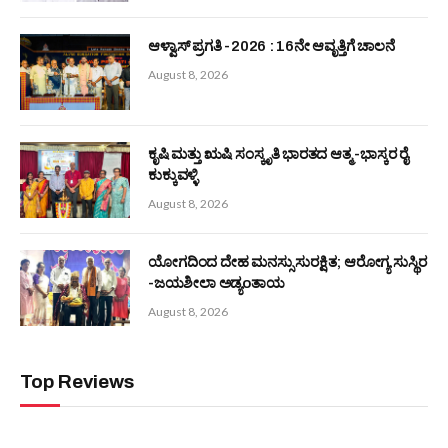
ವಿನಯ ರೈ
August 7, 2026
ಬಂಟರ ಸಂಘ (ರಿ) ಪುಣೆ : ‘ಆಟಿಡ್ ಒಂಜಿ ದಿನ’ ಕಾರ್ಯಕ್ರಮ ಮತ್ತು ಅರ್ಥಿಕ
ಸಹಾಯಧನ ವಿತರಣೆ
August 7, 2026