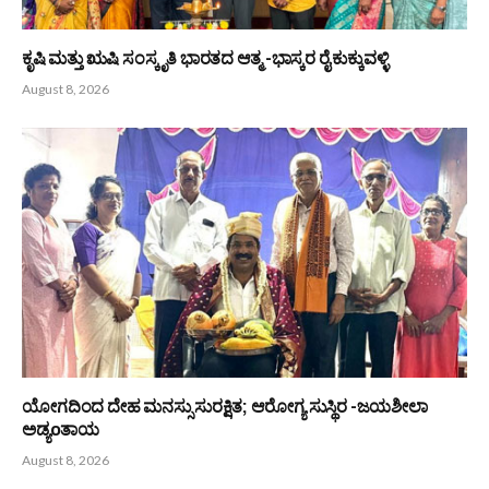
ಬಂಟರ ಸಂಘ ಬಂಟ್ವಾಳ ಬಿ.ಸಿ ರೋಡು ವಲಯ : ಆಗಸ್ಟ್ 9 ರಂದು ‘ಆಟಿದ
ಕೂಟ’
August 8, 2026
ಆಳ್ವಾಸ್ ಪ್ರಗತಿ -2026 : 16ನೇ ಆವೃತ್ತಿಗೆ ಚಾಲನೆ
August 8, 2026