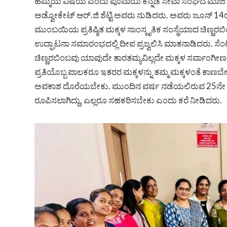
ಹೆಮ್ಮೆಯ ವಿಷಯ ಎಂದು ಪೊವಾಯಿ ಕನ್ನಡ ಸೇವಾ ಸಂಘದ ಮಾಜಿ ಅಧ
ಅಡ್ವೋಕೇಟ್ ಆರ್.ಜಿ ಶೆಟ್ಟಿ ಅವರು ನುಡಿದರು.‌ ಅವರು ಜೂನ್ 14ರ
ಮುಂಬಯಿಯ ಪ್ರತಿಷ್ಠಿತ ಮಕ್ಕಳ ಸಾಂಸ್ಕೃತಿಕ ಸಂಸ್ಥೆಯಾದ ಚಿಣ್
ಉದ್ಘಾಟನಾ ಸಮಾರಂಭದಲ್ಲಿ ದೀಪ ಪ್ರಜ್ವಲಿಸಿ ಮಾತನಾಡಿದರು. ಸೆ
ಚಿಣ್ಣರಬಿಂಬವು ಯಾವುದೇ ತಾರತಮ್ಯವಿಲ್ಲದೇ ಮಕ್ಕಳ ಸರ್ವಾಂಗೀಣ ಬೆ
ಪ್ರತಿಯೊಬ್ಬ ಪಾಲಕರೂ ಇತರರ ಮಕ್ಕಳನ್ನು ತಮ್ಮ ಮಕ್ಕಳಂತೆ ಕಾಣಬೇ
ಅವಕಾಶ ದೊರೆಯಬೇಕು. ಮುಂದಿನ ವರ್ಷ ನಡೆಯಲಿರುವ 25ನೇ 
ರೂಪಿಸಲಾಗಿದ್ದು, ಎಲ್ಲರೂ ಸಹಕರಿಸಬೇಕು ಎಂದು ಕರೆ ನೀಡಿದರು.