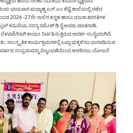
್ಯಕ್ಷರು ಹಾಗೂ ಸಲಹಾ ಸಮಿತಿಯ ಕಾರ್ಯಾಧ್ಯಕ್ಷರಾದ
ಂದು ಭಾನುವಾರ ಮಧ್ಯಾಹ್ನ ಎಸ್.ಎಂ ಶೆಟ್ಟಿ ಶಾಲೆಯಲ್ಲಿ ನಡೆದ
ಣರಬಿಂಬದ 2026 -27ನೇ ಸಾಲಿನ ಕನ್ನಡ ಹಾಗೂ ಭಜನಾ ತರಗತಿಗಳ
ಂಟ್ರಲ್ ಕಮಿಟಿಯ ಸದಸ್ಯ ರಮೇಶ್ ಡಿ ರೈ ಅವರು ಮಾತನಾಡಿ,
ಳವಣಿಗೆಗಾಗಿ ಕಾರ್ಯ ನಿರ್ವಹಿಸುತ್ತಿರುವ ಆದರ್ಶ ಸಂಸ್ಥೆಯಾಗಿದೆ.
ಕು. ಸಾಂಸ್ಕೃತಿಕ ಕಾರ್ಯಕ್ರಮಗಳಲ್ಲಿ ಎಲ್ಲಾ ಮಕ್ಕಳಿಗೂ ಭಾಗವಹಿಸುವ
ವರ್ಷದ ಸಂಭ್ರಮವನ್ನು ವಿಜೃಂಭಣೆಯಿಂದ ಆಚರಿಸಲು ಯೋಜನೆ