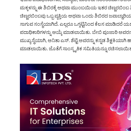
ಮಕ್ಕಳನ್ನು ಈ ಶಿಬಿರಕ್ಕೆ ಅಥವಾ ಮುಂಬಯಿಯ ಇತರ ಚಿಣ್ಣರಬಿಂಬ ಶಿಬ
ಚಿಣ್ಣರಬಿಂಬವು ಒಬ್ಬ ವ್ಯಕ್ತಿಯ ಅಥವಾ ಒಂದು ಶಿಬಿರದ ಜವಾಬ್ದಾರ
ಸಾಗುವ ಸಂಸ್ಥೆಯಾಗಿದೆ.‌ ಎಲ್ಲರೂ ಒಗ್ಗಟ್ಟಿನಿಂದ ಕೆಲಸ ಮಾಡಿದರೆ 
ಪದಾಧಿಕಾರಿಗಳನ್ನು ಆಯ್ಕೆ ಮಾಡಲಾಯಿತು. ಬೇಬಿ ಪೂಜಾರಿ ಅವರನ್ನು ಶಿಬ
ಮುಖ್ಯಸ್ಥೆಯಾಗಿ, ಅನಿತಾ ಎಸ್. ಶೆಟ್ಟಿ ಅವರನ್ನು ಕನ್ನಡ ಶಿಕ್ಷಕಿಯಾ
ಮಾಡಲಾಯಿತು. ಜೊತೆಗೆ ಸಾಂಸ್ಕೃತಿಕ ಸಮಿತಿಯನ್ನೂ ರಚಿಸಲಾಯಿತ