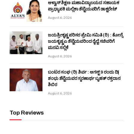
ಆಳ್ವಾಸ್ ಶಿಕ್ಷಣ ಮಹಾವಿದ್ಯಾಲಯದ ಸಹಾಯಕ
ಪ್ರಾಧ್ಯಾಪಕಿ ಮಲ್ಲಿಕಾ ಶೆಟ್ಟಿಯವರಿಗೆ ಡಾಕ್ಟರೇಟ್
August 6, 2026
ಜಯಶ್ರೀಕೃಷ್ಣ ಪರಿಸರ ಪ್ರೇಮಿ ಸಮಿತಿ (ರಿ) : ತೋನ್ಸೆ
ಜಯಕೃಷ್ಣ ಎ ಶೆಟ್ಟಿಯವರಿಂದ ರೈಲ್ವೆ ಸಚಿವರಿಗೆ
ಮನವಿ ಸಲ್ಲಿಕೆ
August 6, 2026
ಬಂಟರ ಸಂಘ (ರಿ) ಶಿರ್ವ : ಆಗಸ್ಟ್ 9 ರಂದು ದಿ|
ಶಂಭು ಶೆಟ್ಟಿಯವರ ಸ್ಮರಣಾರ್ಥ ಬೃಹತ್ ರಕ್ತದಾನ
ಶಿಬಿರ
August 6, 2026
Top Reviews