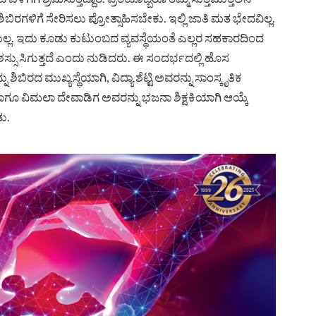
ಿರಗಳಿಗೆ ಸೇರಿಸಲು ಪ್ರೋತ್ಸಾಹಿಸಬೇಕು. ಇಲ್ಲಿ ಜಾತಿ ಮತ ಭೇದವಿಲ್ಲ.
ಿಯಲ್ಲ. ಇದು ಕೂಡು ಕುಟುಂಬದ ವ್ಯವಸ್ಥೆಯಂತೆ ಎಲ್ಲರ ಸಹಕಾರದಿಂದ
ಯಶಸ್ಸು ಸಿಗುತ್ತದೆ ಎಂದು ನುಡಿದರು. ಈ ಸಂದರ್ಭದಲ್ಲಿ ಹೊಸ
ಿರದ ಮುಖ್ಯಸ್ಥೆಯಾಗಿ, ವಿದ್ಯಾ ಶೆಟ್ಟಿ ಅವರನ್ನು ಸಾಂಸ್ಕೃತಿಕ
ಗಿ ಹಾಗೂ ವಿಮಲಾ ದೇವಾಡಿಗ ಅವರನ್ನು ಭಜನಾ ಶಿಕ್ಷಕಿಯಾಗಿ ಆಯ್ಕೆ
ು.