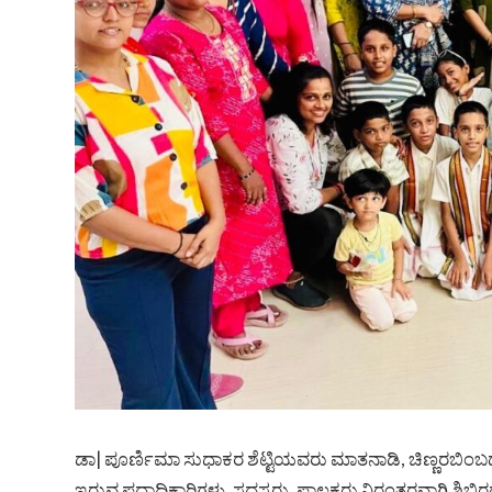
ಡಾ| ಪೂರ್ಣಿಮಾ ಸುಧಾಕರ ಶೆಟ್ಟಿಯವರು ಮಾತನಾಡಿ, ಚಿಣ್ಣರಬಿಂಬದ
ಇರುವ ಪದಾಧಿಕಾರಿಗಳು, ಸದಸ್ಯರು, ಪಾಲಕರು ನಿರಂತರವಾಗಿ ಶಿಬಿರದ ಏಳಿಗ