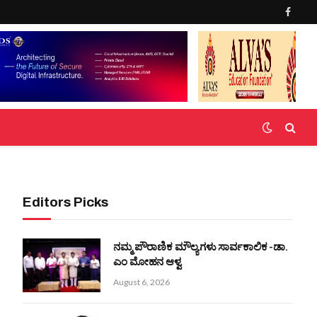
Faceb
Editors Picks
ನಮ್ಮ ಪೌರಾಣಿಕ ಮೌಲ್ಯಗಳು ಸಾರ್ವಕಾಲಿಕ -ಡಾ.
ಎಂ ಮೋಹನ ಆಳ್ವ
August 6, 2026