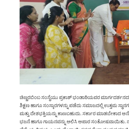
ಚಿಣ್ಣರಬಿಂಬ ಸಂಸ್ಥೆಯು ಪ್ರಕಾಶ್ ಭಂಡಾರಿಯವರ ಮಾರ್ಗದರ್ಶನದಲ್ಲಿ ಅ
ಶಿಕ್ಷಣ ಹಾಗೂ ಸಂಸ್ಕಾರಗಳನ್ನು ಪಡೆದು ಸಮಾಜದಲ್ಲಿ ಉತ್ತಮ ಸ್ಥಾನಗಳನ್ನು 
ಮತ್ತು ದೇಶಭಕ್ತಿಯನ್ನು ಕಾಣಬಹುದು. ಸರ್ಕಾರ ಮಾಡಬೇಕಾದ ಅನೇಕ ಕ
ಭಜನೆ ಹಾಗೂ ಗಾಯನವನ್ನು ಆಲಿಸಿ ಅಪಾರ ಸಂತೋಷವಾಯಿತು. ನನ್ನ ಮ