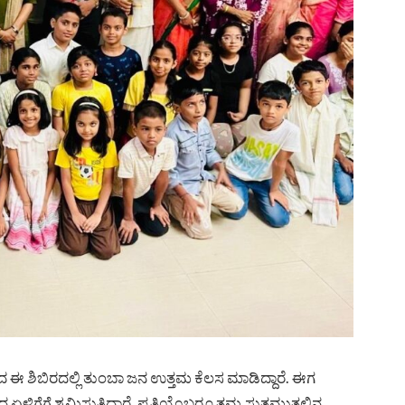
 ಈ ಶಿಬಿರದಲ್ಲಿ ತುಂಬಾ ಜನ ಉತ್ತಮ ಕೆಲಸ ಮಾಡಿದ್ದಾರೆ. ಈಗ
ೆಗೆ ಶ್ರಮಿಸುತ್ತಿದ್ದಾರೆ. ಪ್ರತಿಯೊಬ್ಬರೂ ತಮ್ಮ ಸುತ್ತಮುತ್ತಲಿನ