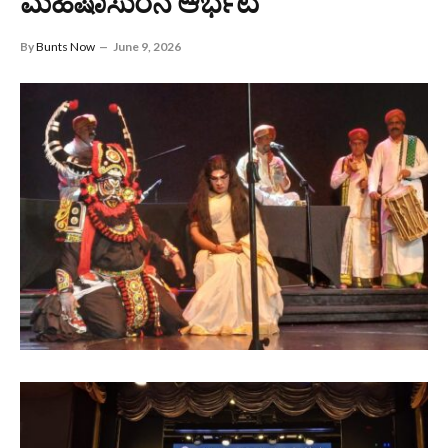
ಮಹಿಷಾಸುರನ ಆರ್ಭಟ
By
Bunts Now
June 9, 2026