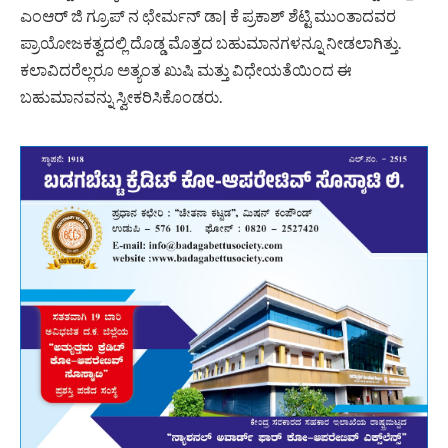
ಎಂಆರ್ ಜಿ ಗ್ರೂಪ್ ನ ಛೇರ್ಮನ್ ಡಾ| ಕೆ ಪ್ರಕಾಶ್ ಶೆಟ್ಟಿ ಮುಂತಾದವರ
ಪ್ರಾಯೋಜಕತ್ವದಲ್ಲಿ ದೊಡ್ಡ ಮೊತ್ತದ ಬಹುಮಾನಗಳನ್ನೂ ನೀಡಲಾಗಿತ್ತು.
ಕಲಾವಿದರೆಲ್ಲರೂ ಅತ್ಯಂತ ಖುಷಿ ಮತ್ತು ವಿಧೇಯತೆಯಿಂದ ಈ
ಬಹುಮಾನವನ್ನು ಸ್ವೀಕರಿಸಿಕೊಂಡರು.