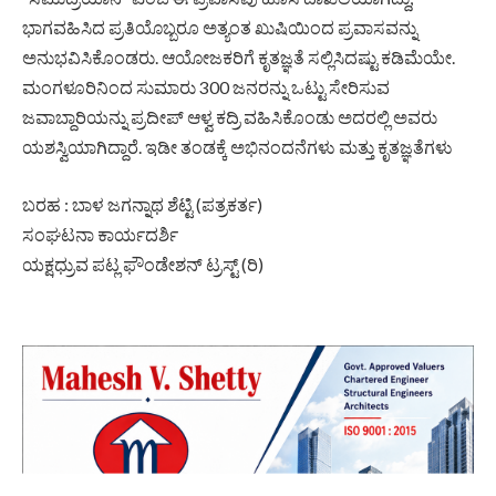
ಭಾಗವಹಿಸಿದ ಪ್ರತಿಯೊಬ್ಬರೂ ಅತ್ಯಂತ ಖುಷಿಯಿಂದ ಪ್ರವಾಸವನ್ನು
ಅನುಭವಿಸಿಕೊಂಡರು. ಆಯೋಜಕರಿಗೆ ಕೃತಜ್ಞತೆ ಸಲ್ಲಿಸಿದಷ್ಟು ಕಡಿಮೆಯೇ.
ಮಂಗಳೂರಿನಿಂದ ಸುಮಾರು 300 ಜನರನ್ನು ಒಟ್ಟು ಸೇರಿಸುವ
ಜವಾಬ್ದಾರಿಯನ್ನು ಪ್ರದೀಪ್ ಆಳ್ವ ಕದ್ರಿ ವಹಿಸಿಕೊಂಡು ಅದರಲ್ಲಿ ಅವರು
ಯಶಸ್ವಿಯಾಗಿದ್ದಾರೆ.‌ ಇಡೀ ತಂಡಕ್ಕೆ ಅಭಿನಂದನೆಗಳು ಮತ್ತು ಕೃತಜ್ಞತೆಗಳು
ಬರಹ : ಬಾಳ ಜಗನ್ನಾಥ ಶೆಟ್ಟಿ (ಪತ್ರಕರ್ತ)
ಸಂಘಟನಾ ಕಾರ್ಯದರ್ಶಿ
ಯಕ್ಷಧ್ರುವ ಪಟ್ಲ ಫೌಂಡೇಶನ್ ಟ್ರಸ್ಟ್ (ರಿ)