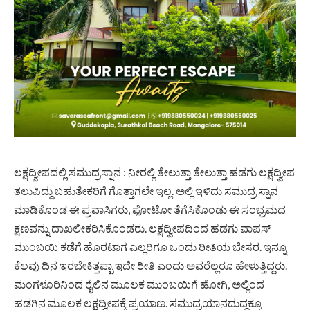
ಲಕ್ಷದ್ವೀಪದಲ್ಲಿ ಸಮುದ್ರಸ್ನಾನ : ನೀರಲ್ಲಿ ತೇಲುತ್ತಾ ತೇಲುತ್ತಾ ಹಡಗು ಲಕ್ಷದ್ವೀಪ
ತಲುಪಿದ್ದು ಬಹುತೇಕರಿಗೆ ಗೊತ್ತಾಗಲೇ ಇಲ್ಲ. ಅಲ್ಲಿ ಇಳಿದು ಸಮುದ್ರ ಸ್ನಾನ
ಮಾಡಿಕೊಂಡ ಈ ಪ್ರವಾಸಿಗರು, ಫೋಟೋ ತೆಗೆಸಿಕೊಂಡು ಈ ಸಂಭ್ರಮದ
ಕ್ಷಣವನ್ನು ದಾಖಲೀಕರಿಸಿಕೊಂಡರು. ಲಕ್ಷದ್ವೀಪದಿಂದ ಹಡಗು ವಾಪಸ್‌
ಮುಂಬಯಿ ಕಡೆಗೆ ಹೊರಟಾಗ ಎಲ್ಲರಿಗೂ ಒಂದು ರೀತಿಯ ಬೇಸರ. ಇನ್ನೂ
ಕೆಲವು ದಿನ ಇರಬೇಕಿತ್ತಪ್ಪಾ ಇದೇ ರೀತಿ ಎಂದು ಅವರೆಲ್ಲರೂ ಹೇಳುತ್ತಿದ್ದರು.
ಮಂಗಳೂರಿನಿಂದ ರೈಲಿನ ಮೂಲಕ ಮುಂಬಯಿಗೆ ಹೋಗಿ, ಅಲ್ಲಿಂದ
ಹಡಗಿನ ಮೂಲಕ ಲಕ್ಷದ್ವೀಪಕ್ಕೆ ಪ್ರಯಾಣ. ಸಮುದ್ರಯಾನದುದ್ದಕ್ಕೂ