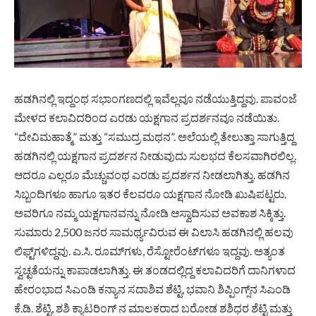
ಹಡಗಿನಲ್ಲಿ ಇದ್ದಂಥ ಸಭಾಂಗಣದಲ್ಲಿ ಇವೆಲ್ಲವೂ ನಡೆಯುತ್ತಿದ್ದವು. ಪಾವಂಜೆ
ಮೇಳದ ಕಲಾವಿದರಿಂದ ಎರಡು ಯಕ್ಷಗಾನ ಪ್ರದರ್ಶನವೂ ನಡೆಯಿತು.
“ದೇವಿಮಹಾತ್ಮೆ” ಮತ್ತು “ಸಮುದ್ರ ಮಥನ”. ಅಲೆಯಲ್ಲಿ ತೇಲುತ್ತಾ ಸಾಗುತ್ತಿದ್ದ
ಹಡಗಿನಲ್ಲಿ ಯಕ್ಷಗಾನ ಪ್ರದರ್ಶನ ನೀಡುವುದು ಸುಲಭದ ಕೆಲಸವಾಗಿರಲಿಲ್ಲ.
ಆದರೂ ಎಲ್ಲರೂ ಮೆಚ್ಚುವಂಥ ಎರಡು ಪ್ರದರ್ಶನ ನೀಡಲಾಗಿತ್ತು. ಹಡಗಿನ
ಸಿಬ್ಬಂದಿಗಳೂ ಹಾಗೂ ಇತರ ಕೆಲವರೂ ಯಕ್ಷಗಾನ ನೋಡಿ ಖುಷಿಪಟ್ಟರು.
ಅವರಿಗೂ ನಮ್ಮ ಯಕ್ಷಗಾನವನ್ನು ನೋಡಿ ಆಸ್ವಾದಿಸುವ ಅವಕಾಶ ಸಿಕ್ಕಿತ್ತು.
ಸುಮಾರು 2,500 ಜನರ ಸಾಮರ್ಥ್ಯವಿರುವ ಈ ವಿಲಾಸಿ ಹಡಗಿನಲ್ಲಿ ಹಲವು
ಲಿಫ್ಟ್‌ಗಳಿದ್ದವು. ಎ.ಸಿ. ರೂಮ್‌ಗಳು, ರೆಸ್ಟೋರೆಂಟ್‌ಗಳೂ ಇದ್ದವು. ಅತ್ಯಂತ
ಸ್ವಚ್ಛತೆಯನ್ನು ಕಾಪಾಡಲಾಗಿತ್ತು. ಈ ತಂಡದಲ್ಲಿದ್ದ ಕಲಾವಿದರಿಗೆ ದಾನಿಗಳಾದ
ಹೇರಂಭಾದ ಸಿಎಂಡಿ ಕನ್ಯಾನ ಸದಾಶಿವ ಶೆಟ್ಟಿ, ಭವಾನಿ ಶಿಪ್ಪಿಂಗ್ಸ್‌ನ ಸಿಎಂಡಿ
ಕೆ.ಡಿ. ಶೆಟ್ಟಿ, ಶಶಿ ಕ್ಯಾಟರಿಂಗ್‌ ನ ಮಾಲಕರಾದ ಬರೋಡ ಶಶಿಧರ ಶೆಟ್ಟಿ ಮತ್ತು