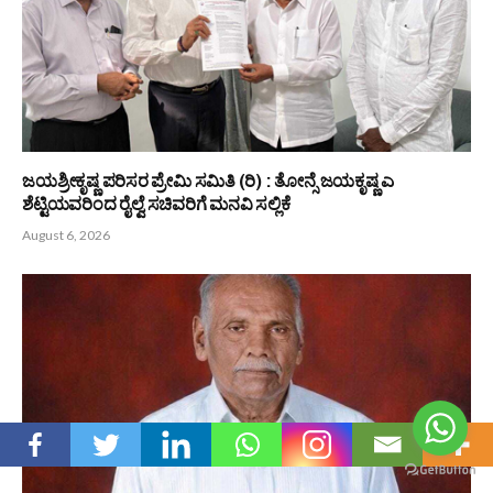
ಜಯಶ್ರೀಕೃಷ್ಣ ಪರಿಸರ ಪ್ರೇಮಿ ಸಮಿತಿ (ರಿ) : ತೋನ್ಸೆ ಜಯಕೃಷ್ಣ ಎ
ಶೆಟ್ಟಿಯವರಿಂದ ರೈಲ್ವೆ ಸಚಿವರಿಗೆ ಮನವಿ ಸಲ್ಲಿಕೆ
August 6, 2026