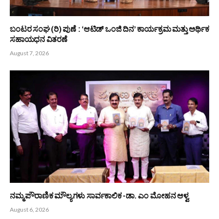
ಬಂಟರ ಸಂಘ (ರಿ) ಪುಣೆ : ‘ಆಟಿಡ್ ಒಂಜಿ ದಿನ’ ಕಾರ್ಯಕ್ರಮ ಮತ್ತು ಅರ್ಥಿಕ
ಸಹಾಯಧನ ವಿತರಣೆ
August 7, 2026
ನಮ್ಮ ಪೌರಾಣಿಕ ಮೌಲ್ಯಗಳು ಸಾರ್ವಕಾಲಿಕ -ಡಾ. ಎಂ ಮೋಹನ ಆಳ್ವ
August 6, 2026