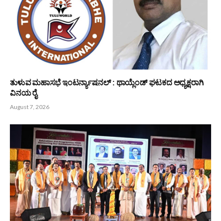
ತುಳುವ ಮಹಾಸಭೆ ಇಂಟರ್ನ್ಯಾಷನಲ್ : ಥಾಯ್ಲೆಂಡ್ ಘಟಕದ ಅಧ್ಯಕ್ಷರಾಗಿ
ವಿನಯ ರೈ
August 7, 2026