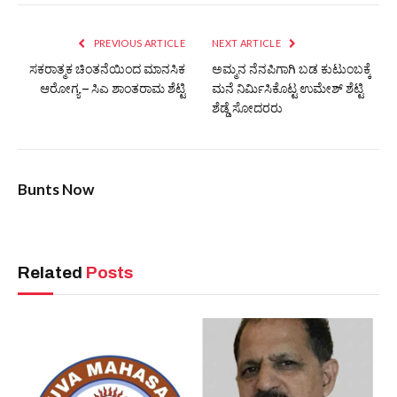
PREVIOUS ARTICLE
NEXT ARTICLE
ಸಕರಾತ್ಮಕ ಚಿಂತನೆಯಿಂದ ಮಾನಸಿಕ
ಅಮ್ಮನ ನೆನಪಿಗಾಗಿ ಬಡ ಕುಟುಂಬಕ್ಕೆ
ಆರೋಗ್ಯ – ಸಿಎ ಶಾಂತರಾಮ ಶೆಟ್ಟಿ
ಮನೆ ನಿರ್ಮಿಸಿಕೊಟ್ಟ ಉಮೇಶ್ ಶೆಟ್ಟಿ
ಶೆಡ್ಡೆ ಸೋದರರು
Bunts Now
Related
Posts