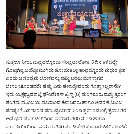
ಸುತ್ತಲೂ ನೀರು. ಮಧ್ಯದಲ್ಲೊಂದು ಸಂಭ್ರಮ ಲೋಕ. 5 ದಿನ ಕಳೆದದ್ದೇ
ಗೊತ್ತಾಗಿಲ್ಲ.ಅಯ್ಯೋ ಮುಗಿದು ಹೋಯಿತಲ್ಲಾ ಇಂಥದ್ದೊಂದು ಮಧುರ ಕ್ಷಣ
ಎಂದು ಆ ಸಂಭ್ರಮ ಲೋಕವನ್ನು ಬಿಟ್ಟು ಬರಲು ಮನಸ್ಸಾಗದೆ
ಬೇಸರಿಸಿಕೊಂಡವರೇ ಹೆಚ್ಚು. ಏನು ಹೇಳುತ್ತೇವೆಂದು ಗೊತ್ತಾಗಿಲ್ಲ ತಾನೇ?
ಇದು ಯಕ್ಷಧ್ರುವ ಪಟ್ಲ ಫೌಂಡೇಶನ್‌ ಟ್ರಸ್ಟ್ (ರಿ) ಮಂಗಳೂರು ಮತ್ತು ತ್ರಿರಂಗ
ಸಂಗಮ ಮುಂಬಯಿ ವತಿಯಿಂದ ಕಲಾವಿದರು ಹಾಗೂ ಅವರ ಕುಟುಂಬ
ಸದಸ್ಯರಿಗೆ ಏರ್ಪಡಿಸಿದ ‘ಸಮುದ್ರಯಾನ’ ಎಂಬ ಪ್ರವಾಸದ ಬಗ್ಗೆ ಪ್ರವಾಸಿಗರ
ಅನುಭವ. ಮಂಗಳೂರಿನಿಂದ ಸುಮಾರು 300 ಮಂದಿ ಹಾಗೂ
ಮುಂಬಯಿಯಿಂದ ಸುಮಾರು 340 ಮಂದಿ ಸೇರಿ ಸುಮಾರು 640 ಮಂದಿಗೆ