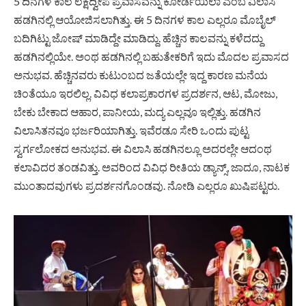
5 ದಿನಗಳ ಕಾಲ ಲಕ್ಷದ್ವೀಪ ಪ್ರವಾಸವನ್ನು ಕೋರ್ಡೆಯಿಲಾ ಎಂಬ ವಿಲಾಸಿ
ಹಡಗಿನಲ್ಲಿ ಆಯೋಜಿಸಲಾಗಿತ್ತು. ಈ 5 ದಿನಗಳ ಕಾಲ ಎಲ್ಲರೂ ಮೊಬೈಲ್‌
ಬದಿಗಿಟ್ಟು ಜೋಷ್‌ ಮಾಡಿದ್ದೇ ಮಾಡಿದ್ದು. ಹೆಚ್ಚಿನ ಕಾಲವನ್ನು ಕಳೆದದ್ದು
ಹಡಗಿನಲ್ಲಿಯೇ. ಅಂಥ ಹಡಗಿನಲ್ಲಿ ಬಹುತೇಕರಿಗೆ ಇದು ಮೊದಲ ಪ್ರವಾಸದ
ಅನುಭವ. ಹೆಚ್ಚಿನವರು ಕುಟುಂಬದ ಜತೆಯಲ್ಲೇ ಇದ್ದ ಕಾರಣ ಮನೆಯ
ಚಿಂತೆಯೂ ಇರಲಿಲ್ಲ. ವಿವಿಧ ಕಲಾಪ್ರಕಾರಗಳ ಪ್ರದರ್ಶನ, ಆಟ, ಮೋಜು,
ಬೇಕು ಬೇಕಾದ ಆಹಾರ, ಪಾನೀಯ, ಮದ್ಯ ಎಲ್ಲವೂ ಇಲ್ಲಿತ್ತು. ಹಡಗಿನ
ವಿಲಾಸಿತನವೂ ಭರ್ಜರಿಯಾಗಿತ್ತು. ಇವೆರಡೂ ಸೇರಿ ಒಂದು ಪುಟ್ಟ
ಸ್ವರ್ಗಲೋಕದ ಅನುಭವ. ಈ ವಿಲಾಸಿ ಹಡಗಿನಲ್ಲೂ ಅದರಲ್ಲೇ ಆದಂಥ
ಕಲಾವಿದರ ತಂಡವಿತ್ತು. ಅವರಿಂದ ವಿವಿಧ ರೀತಿಯ ಡ್ಯಾನ್ಸ್‌, ಜಾದೂ, ನಾಟಕ
ಮುಂತಾದವುಗಳು ಪ್ರದರ್ಶನಗೊಂಡವು. ನೋಡಿ ಎಲ್ಲರೂ ಖುಷಿಪಟ್ಟರು.