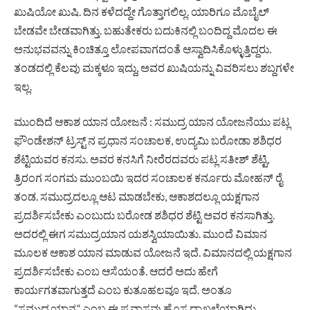
ಖುಷಿಯೋ ಖುಷಿ. ದಿನ ಕಳೆದದ್ದೇ ಗೊತ್ತಾಗಲಿಲ್ಲ. ಯಾರಿಗೂ ಮೊಬೈಲ್‌
ಬೇಡವೇ ಬೇಡವಾಗಿತ್ತು. ಬಹುತೇಕರು ಬದುಕಿನಲ್ಲಿ ಬಂದಿದ್ದ ಮೊದಲ ಈ
ಅನುಭವವನ್ನು ಕಿಂಚಿತ್ತೂ ಲೋಪವಾಗದಂತೆ ಆಸ್ವಾದಿಸಿಕೊಳ್ಳುತ್ತಿದ್ದರು.
ತಂಡದಲ್ಲಿ ಕೆಲವು ಮಕ್ಕಳೂ ಇದ್ದು, ಅವರ ಖುಷಿಯನ್ನು ವಿವರಿಸಲು ಶಬ್ದಗಳೇ
ಇಲ್ಲ.
ಮುಂದಿದೆ ಆಕಾಶ ಯಾನ ಯೋಜನೆ : ಸಮುದ್ರ ಯಾನ ಯೋಜನೆಯು ಪಟ್ಲ
ಫೌಂಡೇಶನ್ ಟ್ರಸ್ಟ್ ನ ಪ್ರಧಾನ ಸಂಚಾಲಕ, ಉದ್ಯಮಿ ಬರೋಡಾ ಶಶಿಧರ
ಶೆಟ್ಟಿಯವರ ಕನಸು. ಅವರ ಕನಸಿಗೆ ನೀರೆರದವರು ಪಟ್ಲ ಸತೀಶ್ ಶೆಟ್ಟಿ,
ತ್ರಿರಂಗ ಸಂಗಮ ಮುಂಬಯಿ ಇದರ ಸಂಚಾಲಕ ಕರ್ನೂರು ಮೋಹನ್ ರೈ
ತಂಡ. ಸಮುದ್ರದಲ್ಲೂ ಆಟ ಮಾಡಬೇಕು, ಆಕಾಶದಲ್ಲೂ ಯಕ್ಷಗಾನ
ಪ್ರದರ್ಶಿಸಬೇಕು ಎಂಬುದು ಬರೋಡ ಶಶಿಧರ ಶೆಟ್ಟಿ ಅವರ ಕನಸಾಗಿತ್ತು.
ಅದರಲ್ಲಿ ಈಗ ಸಮುದ್ರಯಾನ ಯಶಸ್ವಿಯಾಯಿತು. ಮುಂದೆ ವಿಮಾನ
ಮೂಲಕ ಆಕಾಶ ಯಾನ ಮಾಡುವ ಯೋಜನೆ ಇದೆ. ವಿಮಾನದಲ್ಲಿ ಯಕ್ಷಗಾನ
ಪ್ರದರ್ಶಿಸಬೇಕು ಎಂಬ ಆಸೆಯಂತೆ. ಆದರೆ ಅದು ಹೇಗೆ
ಕಾರ್ಯಗತವಾಗುತ್ತದೆ ಎಂಬ ಕುತೂಹಲವೂ ಇದೆ. ಅಂತೂ
“ಸಮುದ್ರಯಾನ” ಎಂಬ ಈ ಪ್ರವಾಸವು ಹೊಸ ದಾಖಲೆಯಾಗಿದ್ದು,