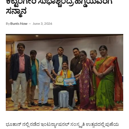
ಕಟ್ಟಿಂಗೇರಿ ಸುಭಾಶ್ಚಂದ್ರ ಹೆಗ್ಡೆಯವರಿಗೆ
ಸನ್ಮಾನ
By
Bunts Now
June 3, 2026
ಭೂತಾನ್ ನಲ್ಲಿ ನಡೆದ ಇಂಟರ್ನ್ಯಾಷನಲ್ ಸಂಸ್ಕೃತಿ ಉತ್ಸವದಲ್ಲಿ ಪುಣೆಯ