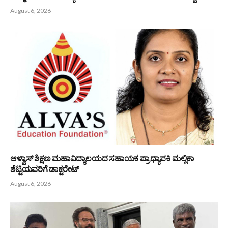
PREVIOUS ARTICLE
NEXT ARTICLE
ಕರಾವಳಿಯ ಕನಸುಗಳಿಗೆ ದಿಕ್ಕು
ಬೆಂಗಳೂರು ಬಂಟರ ಸಂಘ : ಉಚಿತ
ತೋರಿದ ಜನನಾಯಕ ಕೆ. ಜಯಪ್ರಕಾಶ್
ಹೊಲಿಗೆ ಯಂತ್ರ ವಿತರಣೆ
ಹೆಗ್ಡೆ
Bunts Now
Related
Posts