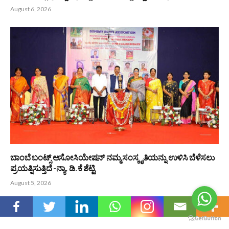
ಬಂಟರ ಸಂಘ (ರಿ) ಶಿರ್ವ : ಆಗಸ್ಟ್ 9 ರಂದು ದಿ| ಶಂಭು ಶೆಟ್ಟಿಯವರ
ಸ್ಮರಣಾರ್ಥ ಬೃಹತ್ ರಕ್ತದಾನ ಶಿಬಿರ
August 6, 2026