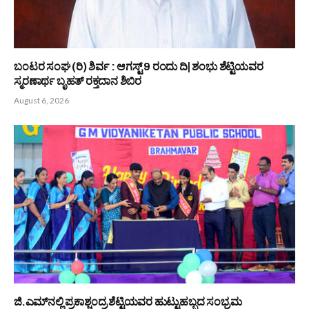
ಶೆಟ್ಟಿಯವರಿಗೆ ಡಾಕ್ಟರೇಟ್
August 6, 2026
ಜಯಶ್ರೀಕೃಷ್ಣ ಪರಿಸರ ಪ್ರೇಮಿ ಸಮಿತಿ (ರಿ) : ತೋನ್ಸೆ ಜಯಕೃಷ್ಣ ಎ
ಶೆಟ್ಟಿಯವರಿಂದ ರೈಲ್ವೆ ಸಚಿವರಿಗೆ ಮನವಿ ಸಲ್ಲಿಕೆ
August 6, 2026