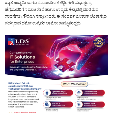
ಖ್ಯಾತ ಉದ್ಯಮಿ ಹಾಗೂ ಸಮಾಜಸೇವಕ ಕಟ್ಟಿಂಗೇರಿ ಸುಭಾಶ್ಚಂದ್ರ
ಹೆಗ್ಡೆಯವರಿಗೆ ಸಮಾಜ ಸೇವೆ ಹಾಗೂ ಉದ್ಯಮ ಕೇತ್ರದಲ್ಲಿ ಮಾಡಿರುವ
ಸಾಧನೆಗಾಗಿ ಗೌರವಿಸಿ ಸನ್ಮಾನಿಸಿದರು. ಈ ಸಂಧರ್ಭ ಭೂತಾನ್ ಲೋಕಸಭಾ
ಸದಸ್ಯರಾದ ದಶೋ ಉಗ್ಯೆಮ್ ಲಾಮೋ ಉಪಸ್ಥಿತರಿದ್ದರು.