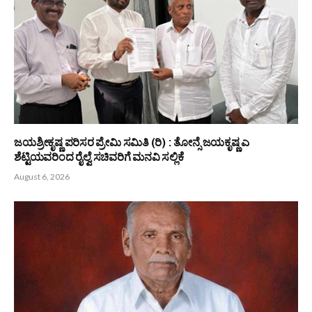
ನಮ್ಮ ಪೌರಾಣಿಕ ಮೌಲ್ಯಗಳು ಸಾರ್ವಕಾಲಿಕ -ಡಾ. ಎಂ ಮೋಹನ ಆಳ್ವ
August 6, 2026
ಆಳ್ವಾಸ್ ಶಿಕ್ಷಣ ಮಹಾವಿದ್ಯಾಲಯದ ಸಹಾಯಕ ಪ್ರಾಧ್ಯಾಪಕಿ ಮಲ್ಲಿಕಾ