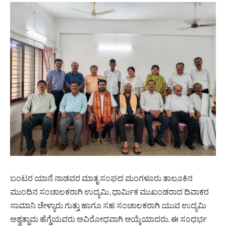
ಬಂಟರ ಯಾನೆ ನಾಡವರ ಮಾತೃ ಸಂಘದ ಮಂಗಳೂರು ತಾಲೂಕಿನ
ಮುಂದಿನ ಸಂಚಾಲಕರಾಗಿ ಉದ್ಯಮಿ, ಧಾರ್ಮಿಕ ಮುಖಂಡರಾದ ದಿವಾಕರ
ಸಾಮಾನಿ ಚೇಳ್ಯಾರು ಗುತ್ತು ಹಾಗೂ ಸಹ ಸಂಚಾಲಕರಾಗಿ ಯುವ ಉದ್ಯಮಿ
ಅಶ್ವತ್ಥಾಮ ಹೆಗ್ಡೆಯವರು ಅವಿರೋಧವಾಗಿ ಆಯ್ಕೆಯಾದರು. ಈ ಸಂಧರ್ಭ