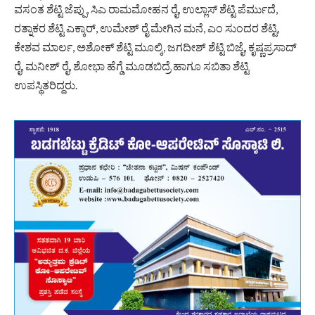
ವಸಂತ ಶೆಟ್ಟಿ ಜೆಪ್ಪು, ಸಿಎ ರಾಮಮೋಹನ ರೈ, ಉಲ್ಲಾಸ್ ಶೆಟ್ಟಿ ಪೆರ್ಮುದೆ,
ರತ್ನಾಕರ ಶೆಟ್ಟಿ ಎಕ್ಕಾರ್, ಉಮೇಶ್ ರೈ ಮೇಗಿನ ಮನೆ, ಎಂ ಸುಂದರ ಶೆಟ್ಟಿ,
ಕೇಶವ ಮಾರ್ಲ, ಅಶೋಕ್ ಶೆಟ್ಟಿ ಮೂಲ್ಕಿ, ಜಗದೀಶ್ ಶೆಟ್ಟಿ ಬಿಜೈ, ಕೃಷ್ಣಪ್ರಸಾದ್
ರೈ, ಮನೀಶ್ ರೈ, ಶೋಭಾ ಹೆಗ್ಡೆ ಮೂಡಬಿದ್ರೆ ಹಾಗೂ ಸಬಿತಾ ಶೆಟ್ಟಿ
ಉಪಸ್ಥಿತರಿದ್ದರು.