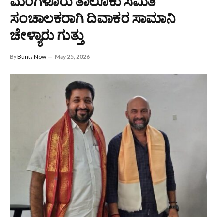
ಮಂಗಳೂರು ತಾಲೂಕು ಸಮಿತಿ
ಸಂಚಾಲಕರಾಗಿ ದಿವಾಕರ ಸಾಮಾನಿ
ಚೇಳ್ಯಾರು ಗುತ್ತು
By
Bunts Now
May 25, 2026