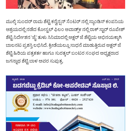
ಮುಲ್ಕಿ ಸುಂದರ್ ರಾಮ ಶೆಟ್ಟಿ ಕನ್ವೆನ್ಷನ್ ಸೆಂಟರ್ ನಲ್ಲಿ ಸ್ಯಾಂಡಿಸ್ ಕಂಪನಿಯ
ಆಶ್ರಯದಲ್ಲಿ ನಡೆದ ಕೋಸ್ಟಲ್ ಫಿಲಂ ಅವಾಡ್ಸ್೯ ನಲ್ಲಿ ರಾಕ್ ಸ್ಟಾರ್ ರೂಪೇಶ್
ಶೆಟ್ಟಿ ನಿರ್ದೇಶನ ‘ಜೈ’ ತುಳು ಸಿನಿಮಾದಲ್ಲಿ ಅಕ್ಷರ್ ಜೆ ಶೆಟ್ಟಿಯ ಅಭಿನಯಕ್ಕಾಗಿ
ಬಾಲನಟ ಪ್ರಶಸ್ತಿ ಲಭಿಸಿದೆ. ಕ್ರೀಡೆಯಲ್ಲೂ ಸಾಧನೆ ಮಾಡುತ್ತಿರುವ ಅಕ್ಷರ್ ಜೆ
ಶೆಟ್ಟಿ ಹಿರಿಯ ಪತ್ರಕರ್ತ ಹಾಗೂ ಸುರತ್ಕಲ್ ಬಂಟರ ಸಂಘದ ಅಧ್ಯಕ್ಷರಾದ
ಜಗನ್ನಾಥ ಶೆಟ್ಟಿ ಬಾಳ ಅವರ ಸುಪುತ್ರ.