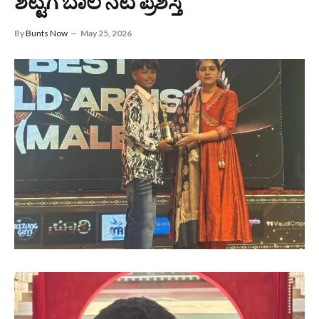
ಶೆಟ್ಟಿಗೆ ಬಾಲ ನಟ ಪ್ರಶಸ್ತಿ
By
Bunts Now
May 25, 2026