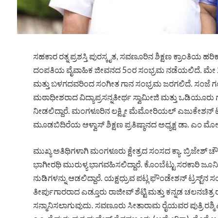
ಸಹಕಾರ ರತ್ನ ಪ್ರಶಸ್ತಿ ಪುರಸ್ಕೃತ, ಸವಣೂರಿನ ಶಿಕ್ಷಣ ಕ್ರಾಂತಿಯ ಹ
ದಂಪತಿಯ ವೈವಾಹಿಕ ಜೀವನದ 5೦ರ ಸಂಭ್ರಮ ನಡೆಯಲಿದೆ. ಮೇ 2
ಮತ್ತು ಬಳಗದವರಿಂದ ಸಂಗೀತ ಗಾನ ಸಂಭ್ರಮ ಜರಗಲಿದೆ. ಸಂಜೆ ಗಂಟೆ
ಮಠಾಧೀಶರಾದ ವಿದ್ಯಾಪ್ರಸನ್ನತೀರ್ಥ ಸ್ವಾಮೀಜಿ ಮತ್ತು ಒಡಿಯೂರ
ನೀಡಲಿದ್ದಾರೆ. ಮಂಗಳೂರಿನ ಲಕ್ಷ್ಮೀ ಮೆಮೋರಿಯಲ್ ಎಜುಕೇಶನ್ ಟ್ರಸ್ಟ್‌
ಮೂಡಬಿದಿರೆಯ ಆಳ್ವಾಸ್ ಶಿಕ್ಷಣ ಪ್ರತಿಷ್ಠಾನದ ಅಧ್ಯಕ್ಷ ಡಾ. ಎಂ ಮ
ಮುಖ್ಯ ಅತಿಥಿಗಳಾಗಿ ಮಂಗಳೂರು ಕ್ಷೇತ್ರದ ಸಂಸದ ಕ್ಯಾ. ಬ್ರಿಜೇಶ್ ಚ
ಭಾಗೀರಥಿ ಮುರುಳ್ಯ ಭಾಗವಹಿಸಲಿದ್ದಾರೆ. ಕೊಂಬೆಟ್ಟು ಸರಕಾರಿ ಜೂನ
ನುಡಿಗಳನ್ನು ಆಡಲಿದ್ದಾರೆ. ಯಕ್ಷಧ್ರುವ ಪಟ್ಲ ಫೌಂಡೇಶನ್ ಟ್ರಸ್ಟ್‌ನ
ತೀರ್ಪುಗಾರರಾದ ಎಡ್ತೂರು ರಾಜೀವ್ ಶೆಟ್ಟಿ ಮತ್ತು ಕನ್ನಡ ಚಲನಚಿತ್
ಸನ್ಮಾನಿಸಲಾಗುವುದು. ಸವಣೂರು ಸೀತಾರಾಮ ರೈಯವರ ಪುತ್ರಿ ರಶ್ಮಿ ಎ. ಶ