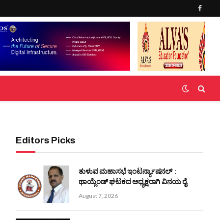
Faceb
Editors Picks
ತುಳುವ ಮಹಾಸಭೆ ಇಂಟರ್ನ್ಯಾಷನಲ್ :
ಥಾಯ್ಲೆಂಡ್ ಘಟಕದ ಅಧ್ಯಕ್ಷರಾಗಿ ವಿನಯ ರೈ
August 7, 2026