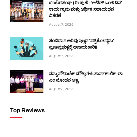
ಬಂಟರ ಸಂಘ (ರಿ) ಪುಣೆ : ‘ಆಟಿಡ್ ಒಂಜಿ ದಿನ’
ಕಾರ್ಯಕ್ರಮ ಮತ್ತು ಅರ್ಥಿಕ ಸಹಾಯಧನ
ವಿತರಣೆ
August 7, 2026
ಸಂವಿಧಾನ ಅರಿವು ಇಲ್ಲದ ‘ಪತ್ರಿಕೋದ್ಯಮ’
ಪ್ರಜಾಪ್ರಭುತ್ವಕ್ಕೆ ಅಪಾಯಕಾರಿ!!
August 7, 2026
ನಮ್ಮ ಪೌರಾಣಿಕ ಮೌಲ್ಯಗಳು ಸಾರ್ವಕಾಲಿಕ -ಡಾ.
ಎಂ ಮೋಹನ ಆಳ್ವ
August 6, 2026
Top Reviews