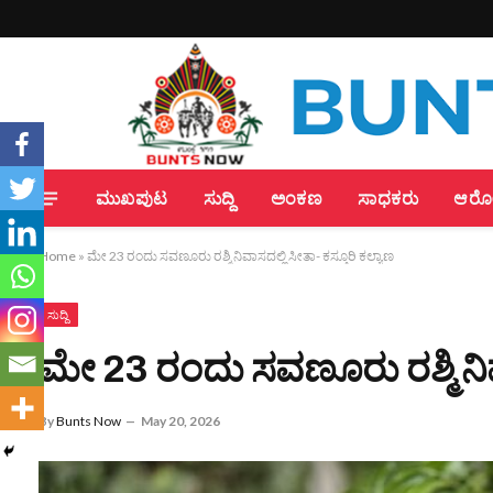
ಮುಖಪುಟ
ಸುದ್ದಿ
ಅಂಕಣ
ಸಾಧಕರು
ಆರೋಗ
Home
»
ಮೇ 23 ರಂದು ಸವಣೂರು ರಶ್ಮಿ ನಿವಾಸದಲ್ಲಿ ಸೀತಾ- ಕಸ್ತೂರಿ ಕಲ್ಯಾಣ
ಸುದ್ದಿ
ಮೇ 23 ರಂದು ಸವಣೂರು ರಶ್ಮಿ ನಿವಾ
By
Bunts Now
May 20, 2026