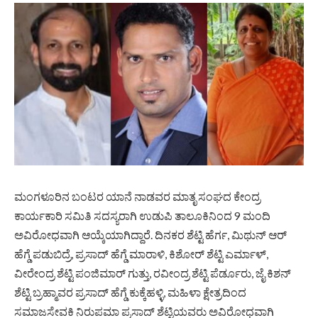
ಮಂಗಳೂರಿನ ಬಂಟರ ಯಾನೆ ನಾಡವರ ಮಾತೃ ಸಂಘದ ಕೇಂದ್ರ
ಕಾರ್ಯಕಾರಿ ಸಮಿತಿ ಸದಸ್ಯರಾಗಿ ಉಡುಪಿ ತಾಲೂಕಿನಿಂದ 9 ಮಂದಿ
ಅವಿರೋಧವಾಗಿ ಆಯ್ಕೆಯಾಗಿದ್ದಾರೆ. ದಿನಕರ ಶೆಟ್ಟಿ ಹೆರ್ಗ, ಮಿಥುನ್ ಆರ್
ಹೆಗ್ಡೆ ಪಡುಬಿದ್ರೆ, ಪ್ರಸಾದ್ ಹೆಗ್ಡೆ ಮಾರಾಳಿ, ಕಿಶೋರ್ ಶೆಟ್ಟಿ ಎರ್ಮಾಳ್,
ವೀರೇಂದ್ರ ಶೆಟ್ಟಿ ಪಂಜಿಮಾರ್ ಗುತ್ತು, ರವೀಂದ್ರ ಶೆಟ್ಟಿ ಪೆರ್ಡೂರು, ಜೈ ಕಿಶನ್
ಶೆಟ್ಟಿ ಬ್ರಹ್ಮಾವರ ಪ್ರಸಾದ್ ಹೆಗ್ಡೆ ಕುಕ್ಕೆಹಳ್ಳಿ, ಮಹಿಳಾ ಕ್ಷೇತ್ರದಿಂದ
ಸಮಾಜಸೇವಕಿ ನಿರುಪಮಾ ಪ್ರಸಾದ್ ಶೆಟ್ಟಿಯವರು ಅವಿರೋಧವಾಗಿ