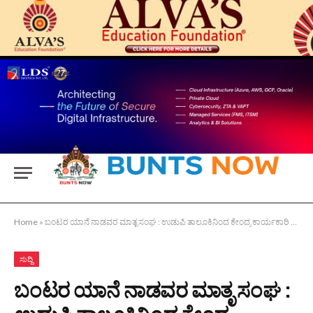
Home
»
ಬಂಟರ ಯಾನೆ ನಾಡವರ ಮಾತೃ ಸಂಘ : ಉಡುಪಿ ತಾಲೂಕಿನಿಂದ ಕೇಂದ್ರ ಕಾರ್ಯಕಾರಿ ಸಮಿತಿಗೆ ಅವಿರೋಧವಾಗಿ ಆಯ್ಕೆ
ಸುದ್ದಿ
ಬಂಟರ ಯಾನೆ ನಾಡವರ ಮಾತೃ ಸಂಘ :