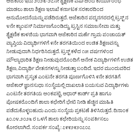
ಅಜೆಕಾರು ಇದು ೨೦೨೬-೨೭ನೇ ಶೈಕ್ಷಣಿಕ ವರ್ಷದಿಂದ ಕಾರ್ಯಾರಂಭ
ಮಾಡಲು ಶಾಲಾ ಶಿಕ್ಷಣ ಇಲಾಖೆ ಕರ್ನಾಟಕ ಸರಕಾರದಿಂದ
ಅನುಮೋದನೆಯನ್ನು ಪಡೆದಿರುತ್ತದೆ. ಅಜೆಕಾರಿನ ಪದ್ಮನಗರದಲ್ಲಿ ಟ್ರಸ್ಟ್ ನ
೪ನೇ ಕ್ಯಾಂಪಸ್ ನಿರ್ಮಾಣಗೊಂಡಿದ್ದು, ಟ್ರಸ್ಟಿನ ಸಮಾಜಸೇವಾ ಮತ್ತು
ಶೈಕ್ಷಣಿಕ ಕಾಳಜಿಯ ಭಾಗವಾಗಿ ಅಜೆಕಾರಿನ ಮರ್ಣೆ ಗ್ರಾಮ ಪಂಚಾಯತ್
ವ್ಯಾಪ್ತಿಯ ವಿದ್ಯಾರ್ಥಿಗಳಿಗೆ ೯ನೇ ತರಗತಿಯಿಂದ ಉಚಿತ ಶಿಕ್ಷಣವನ್ನು
ನೀಡುವುದಾಗಿ ನಿರ್ಧರಿಸಿರುತ್ತದೆ. ಟ್ರಸ್ಟ್ ಕಳೆದ ೧೫ ವರ್ಷಗಳಿಂದ
ಮೌಲ್ಯಾಧಾರಿತ ಶಿಕ್ಷಣ ನೀಡುವುದರೊಂದಿಗೆ ಅನೇಕ ವಿದ್ಯಾರ್ಥಿಗಳಿಗೆ ಉಚಿತ
ಶಿಕ್ಷಣ, ವಿದ್ಯಾರ್ಥಿ ವೇತನಗಳನ್ನು ನೀಡುತ್ತಾ ಬಂದಿದೆ. ಇದರ ಮುಂದುವರಿದ
ಭಾಗವಾಗಿ ಪ್ರಸ್ತುತ ಎಂಟನೇ ತರಗತಿ ಪೂರ್ಣಗೊಳಿಸಿ ೯ನೇ ತರಗತಿಗೆ
ಅಜೆಕಾರ್ ಜ್ಞಾನಸುಧಾ ಸಂಸ್ಥೆಯಲ್ಲಿ ದಾಖಲಾತಿ ಬಯಸುವ ವಿದ್ಯಾರ್ಥಿಗಳು
ಎಂಟನೇ ತರಗತಿಯ ಅಂಕಪಟ್ಟಿ, ಆಧಾರ್ ಕಾರ್ಡ್ ಪ್ರತಿ ಹಾಗೂ
ಪೋಷಕರೊಂದಿಗೆ ಶಾಲಾ ಕಛೇರಿಗೆ ಭೇಟಿ ನೀಡಿ ಹೆಚ್ಚಿನ ಮಾಹಿತಿ
ಪಡೆದುಕೊಳ್ಳಬಹುದು ಎಂದು ಸಂಸ್ಥೆಯ ಪ್ರಕಟಣೆ ತಿಳಿಸಿರುತ್ತದೆ. ದಿನಾಂಕ
೩೦.೦೪.೨೦೨೬ ರ ಒಳಗೆ ಶಾಲಾ ಕಛೇರಿಯನ್ನು ಸಂಪರ್ಕಿಸಲು
ಕೋರಲಾಗಿದೆ. ಸಂಪರ್ಕ ಸಂಖ್ಯೆ : ೭೯೯೨೯೨೦೭೦೭