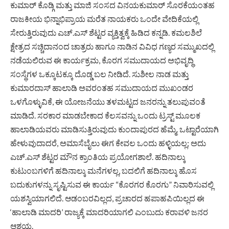
ಕುಮಾರ್ ಕೊಡ್ಗಿ ಮತ್ತು ಮಾಜಿ ಸಂಸದ ವಿನಯಕುಮಾರ್ ಸೊರಕೆಯಂತಹ
ರಾಜಕೀಯ ಭಿನ್ನಾಭಿಪ್ರಾಯ ಮರೆತ ನಾಯಕರು ಒಂದೇ ವೇದಿಕೆಯಲ್ಲಿ
ಸೇರುತ್ತಿರುವುದು ಎಚ್.ಎಸ್ ಶೆಟ್ಟರ ವ್ಯಕ್ತಿತ್ವಕ್ಕೆ ಹಿಡಿದ ಕನ್ನಡಿ. ​ಕಮಲಶಿಲೆ
ಕ್ಷೇತ್ರದ ಸಚ್ಚಿದಾನಂದ ಚಾತ್ರರು ಹಾಗೂ ನಾಡಿನ ವಿವಿಧ ಗಣ್ಯರ ಸಮ್ಮುಖದಲ್ಲಿ
ನಡೆಯಲಿರುವ ಈ ಕಾರ್ಯಕ್ರಮ, ಕೊರಗ ಸಮುದಾಯದ ಅಭಿವೃದ್ಧಿ
ಸಂಸ್ಥೆಗಳ ಒಕ್ಕೂಟಕ್ಕೂ ದೊಡ್ಡ ಬಲ ನೀಡಿದೆ. ಸುಶೀಲ ನಾಡ ಮತ್ತು
ಕುಮಾರದಾಸ್ ಹಾಲಾಡಿ ಅವರಂತಹ ಸಮುದಾಯದ ಮುಖಂಡರ
ಒಳಗೊಳ್ಳುವಿಕೆ, ಈ ಯೋಜನೆಯು ತಳಮಟ್ಟದ ಜನರನ್ನು ತಲುಪುವಂತೆ
ಮಾಡಿದೆ. ಸರಕಾರ ಮಾಡಬೇಕಾದ ಕೆಲಸವನ್ನು ಒಂದು ಟ್ರಸ್ಟ್ ಮೂಲಕ
ಹಾಲಾಡಿಯವರು ಮಾಡಿಸುತ್ತಿರುವುದು ಕುಂದಾಪುರದ ಹೆಮ್ಮೆ. ಒಟ್ಟಾರೆಯಾಗಿ
ಹೇಳುವುದಾದರೆ, ಅಮಾಸೆಬೈಲು ಈಗ ಕೇವಲ ಒಂದು ಹಳ್ಳಿಯಲ್ಲ; ಅದು
ಎಚ್.ಎಸ್ ಶೆಟ್ಟರ ಮೌನ ಕ್ರಾಂತಿಯ ಪ್ರಯೋಗಶಾಲೆ. ಹದಿನಾಲ್ಕು
ಕುಟುಂಬಗಳಿಗೆ ಹದಿನಾಲ್ಕು ಮನೆಗಳಲ್ಲ, ಬದಲಿಗೆ ಹದಿನಾಲ್ಕು ಹೊಸ
ಬದುಕುಗಳನ್ನು ಸೃಷ್ಟಿಸುವ ಈ ಕಾರ್ಯ “ಕೊರಗರ ಕೊರಗು” ನಿವಾರಿಸುವಲ್ಲಿ
ಯಶಸ್ವಿಯಾಗಲಿದೆ. ಆಡಂಬರವಿಲ್ಲದ, ಪ್ರಚಾರದ ಹಪಾಹಪಿಯಿಲ್ಲದ ಈ
‘ಹಾಲಾಡಿ ಮಾದರಿ’ ರಾಜ್ಯಕ್ಕೆ ಮಾದರಿಯಾಗಲಿ ಎಂಬುದು ಕರಾವಳಿ ಜನರ
ಆಶಯ.