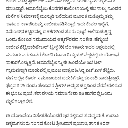
ಶಾರ್ಟ್ ಮತ್ತು ಸ್ವೀಟ್ ಆಗಿ ಎಚ್.ಎಸ್ ಶೆಟ್ಟಿ ಎಂದು ಉದ್ಯಮದಲ್ಲಿ ಹೆಸರು
ಮಾಡಿದ್ದಾರೆ. ಅಮಾಸೆಬೈಲು ಕೊರಗರ ಕಾಲೋನಿಯಲ್ಲಿ ಹದಿನಾಲ್ಕು ಸುಂದರ
ಮನೆಗಳ ನಿರ್ಮಾಣಕ್ಕೆ ಮುನ್ನುಡಿ ಬರೆಯುವ ಮೂಲಕ ಮತ್ತೊಮ್ಮೆ ತಮ್ಮ
‘ಜನಪರ’ ಕಾಳಜಿಯನ್ನು ಸಾಬೀತುಪಡಿಸಿದ್ದಾರೆ. ಇದು ಕೇವಲ ಇಟ್ಟಿಗೆ,
ಸಿಮೆಂಟ್‌ನ ಕಟ್ಟಡವಲ್ಲ, ದಶಕಗಳಿಂದ ಸೂರು ಇಲ್ಲದೆ ಅಲೆದಾಡುತ್ತಿದ್ದ
ಒಂದು ಶೋಷಿತ ಸಮುದಾಯದ ಆತ್ಮಗೌರವದ ಸಂಕೇತ. ಹೆಗ್ಗುಂಜೆ
ರಾಜೀವ ಶೆಟ್ಟಿ ಚಾರಿಟೇಬಲ್ ಟ್ರಸ್ಟ್ (ರಿ) ಬೆಂಗಳೂರು ಇದರ ಆಶ್ರಯದಲ್ಲಿ
ಸುಮಾರು ಎರಡೂವರೆ ಕೋಟಿ ರೂಪಾಯಿ ಬೃಹತ್ ವೆಚ್ಚದಲ್ಲಿ ಈ ಯೋಜನೆ
ಸಾಕಾರಗೊಳ್ಳುತ್ತಿದೆ. ಅಮಾಸೆಬೈಲನ್ನು ಈ ಹಿಂದೆಯೇ ಡಿಜಿಟಲ್
ಗ್ರಾಮವನ್ನಾಗಿ ಮಾಡುವಲ್ಲಿ ಪ್ರಮುಖ ಪಾತ್ರ ವಹಿಸಿದ್ದ ಎಚ್.ಎಸ್ ಶೆಟ್ಟರು,
ಈಗ ಅಲ್ಲಿನ ಕೊರಗ ಸಮುದಾಯದ ಬದುಕಿಗೆ ಭದ್ರ ಬುನಾದಿ ಹಾಕುತ್ತಿದ್ದಾರೆ.
ಫೆಬ್ರವರಿ 25 ರಂದು ಪೇಜಾವರ ಶ್ರೀಗಳ ಅಮೃತ ಹಸ್ತದಿಂದ ನೆರವೇರಲಿರುವ
ಈ ಭೂಮಿ ಪೂಜೆ, ಕರಾವಳಿಯ ಸಮಾಜಸೇವಾ ಇತಿಹಾಸದಲ್ಲಿ ಒಂದು
ಮೈಲಿಗಲ್ಲಾಗಲಿದೆ.
​ಈ ಯೋಜನೆಯ ವಿಶೇಷತೆಯೆಂದರೆ ಇದರಲ್ಲಿರುವ ಸಮನ್ವಯತೆ. ಉಡುಪಿ
ಚಿಕ್ಕಮಗಳೂರು ಸಂಸದ ಕೋಟ ಶ್ರೀನಿವಾಸ ಪೂಜಾರಿ, ಶಾಸಕ ಕಿರಣ್