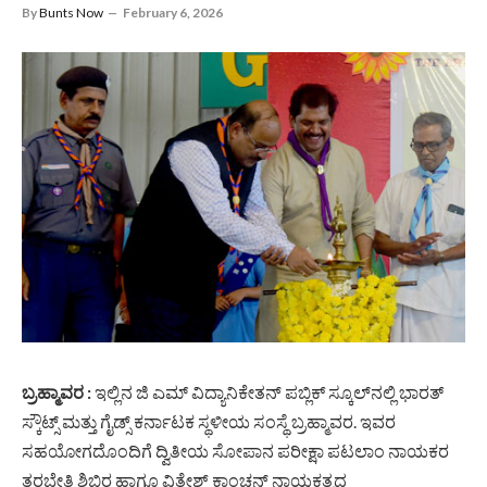
By
Bunts Now
February 6, 2026
ಬ್ರಹ್ಮಾವರ :
ಇಲ್ಲಿನ ಜಿ ಎಮ್ ವಿದ್ಯಾನಿಕೇತನ್ ಪಬ್ಲಿಕ್ ಸ್ಕೂಲ್‌ನಲ್ಲಿ ಭಾರತ್
ಸ್ಕೌಟ್ಸ್ ಮತ್ತು ಗೈಡ್ಸ್ ಕರ್ನಾಟಕ ಸ್ಥಳೀಯ ಸಂಸ್ಥೆ ಬ್ರಹ್ಮಾವರ. ಇವರ
ಸಹಯೋಗದೊಂದಿಗೆ ದ್ವಿತೀಯ ಸೋಪಾನ ಪರೀಕ್ಷಾ ಪಟಲಾಂ ನಾಯಕರ
ತರಬೇತಿ ಶಿಬಿರ ಹಾಗೂ ವಿತೇಶ್ ಕಾಂಚನ್ ನಾಯಕತ್ವದ