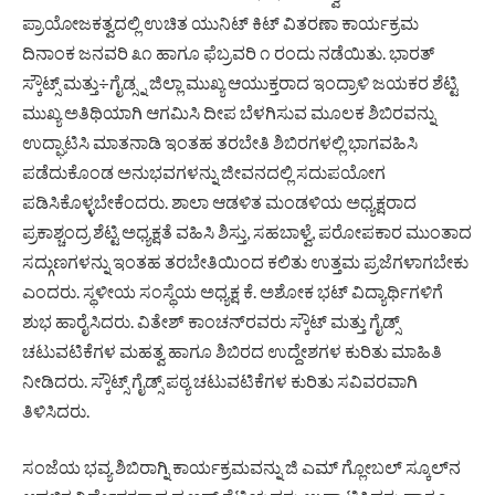
ಪ್ರಾಯೋಜಕತ್ವದಲ್ಲಿ ಉಚಿತ ಯುನಿಟ್ ಕಿಟ್ ವಿತರಣಾ ಕಾರ್ಯಕ್ರಮ
ದಿನಾಂಕ ಜನವರಿ ೩೧ ಹಾಗೂ ಫೆಬ್ರವರಿ ೧ ರಂದು ನಡೆಯಿತು. ಭಾರತ್
ಸ್ಕೌಟ್ಸ್ ಮತ್ತು÷ಗೈಡ್ಸ್ನ ಜಿಲ್ಲಾ ಮುಖ್ಯ ಆಯುಕ್ತರಾದ ಇಂದ್ರಾಳಿ ಜಯಕರ ಶೆಟ್ಟಿ
ಮುಖ್ಯ ಅತಿಥಿಯಾಗಿ ಆಗಮಿಸಿ ದೀಪ ಬೆಳಗಿಸುವ ಮೂಲಕ ಶಿಬಿರವನ್ನು
ಉದ್ಘಾಟಿಸಿ ಮಾತನಾಡಿ ಇಂತಹ ತರಬೇತಿ ಶಿಬಿರಗಳಲ್ಲಿ ಭಾಗವಹಿಸಿ
ಪಡೆದುಕೊಂಡ ಅನುಭವಗಳನ್ನು ಜೀವನದಲ್ಲಿ ಸದುಪಯೋಗ
ಪಡಿಸಿಕೊಳ್ಳಬೇಕೆಂದರು. ಶಾಲಾ ಆಡಳಿತ ಮಂಡಳಿಯ ಅಧ್ಯಕ್ಷರಾದ
ಪ್ರಕಾಶ್ಚಂದ್ರ ಶೆಟ್ಟಿ ಅಧ್ಯಕ್ಷತೆ ವಹಿಸಿ ಶಿಸ್ತು, ಸಹಬಾಳ್ವೆ, ಪರೋಪಕಾರ ಮುಂತಾದ
ಸದ್ಗುಣಗಳನ್ನು ಇಂತಹ ತರಬೇತಿಯಿಂದ ಕಲಿತು ಉತ್ತಮ ಪ್ರಜೆಗಳಾಗಬೇಕು
ಎಂದರು. ಸ್ಥಳೀಯ ಸಂಸ್ಥೆಯ ಅಧ್ಯಕ್ಷ ಕೆ. ಅಶೋಕ ಭಟ್ ವಿದ್ಯಾರ್ಥಿಗಳಿಗೆ
ಶುಭ ಹಾರೈಸಿದರು. ವಿತೇಶ್ ಕಾಂಚನ್‌ರವರು ಸ್ಕೌಟ್ ಮತ್ತು ಗೈಡ್ಸ್
ಚಟುವಟಿಕೆಗಳ ಮಹತ್ವ ಹಾಗೂ ಶಿಬಿರದ ಉದ್ದೇಶಗಳ ಕುರಿತು ಮಾಹಿತಿ
ನೀಡಿದರು. ಸ್ಕೌಟ್ಸ್ ಗೈಡ್ಸ್ ಪಠ್ಯ ಚಟುವಟಿಕೆಗಳ ಕುರಿತು ಸವಿವರವಾಗಿ
ತಿಳಿಸಿದರು.
ಸಂಜೆಯ ಭವ್ಯ ಶಿಬಿರಾಗ್ನಿ ಕಾರ್ಯಕ್ರಮವನ್ನು ಜಿ ಎಮ್ ಗ್ಲೋಬಲ್ ಸ್ಕೂಲ್‌ನ