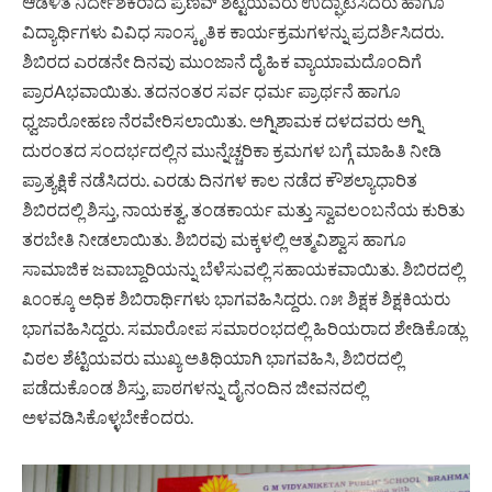
ಆಡಳಿತ ನಿರ್ದೇಶಕರಾದ ಪ್ರಣವ್ ಶೆಟ್ಟಿಯವರು ಉದ್ಘಾಟಿಸಿದರು ಹಾಗೂ
ವಿದ್ಯಾರ್ಥಿಗಳು ವಿವಿಧ ಸಾಂಸ್ಕೃತಿಕ ಕಾರ್ಯಕ್ರಮಗಳನ್ನು ಪ್ರದರ್ಶಿಸಿದರು.
ಶಿಬಿರದ ಎರಡನೇ ದಿನವು ಮುಂಜಾನೆ ದೈಹಿಕ ವ್ಯಾಯಾಮದೊಂದಿಗೆ
ಪ್ರಾರAಭವಾಯಿತು. ತದನಂತರ ಸರ್ವ ಧರ್ಮ ಪ್ರಾರ್ಥನೆ ಹಾಗೂ
ಧ್ವಜಾರೋಹಣ ನೆರವೇರಿಸಲಾಯಿತು. ಅಗ್ನಿಶಾಮಕ ದಳದವರು ಅಗ್ನಿ
ದುರಂತದ ಸಂದರ್ಭದಲ್ಲಿನ ಮುನ್ನೆಚ್ಚರಿಕಾ ಕ್ರಮಗಳ ಬಗ್ಗೆ ಮಾಹಿತಿ ನೀಡಿ
ಪ್ರಾತ್ಯಕ್ಷಿಕೆ ನಡೆಸಿದರು. ಎರಡು ದಿನಗಳ ಕಾಲ ನಡೆದ ಕೌಶಲ್ಯಾಧಾರಿತ
ಶಿಬಿರದಲ್ಲಿ ಶಿಸ್ತು, ನಾಯಕತ್ವ, ತಂಡಕಾರ್ಯ ಮತ್ತು ಸ್ವಾವಲಂಬನೆಯ ಕುರಿತು
ತರಬೇತಿ ನೀಡಲಾಯಿತು. ಶಿಬಿರವು ಮಕ್ಕಳಲ್ಲಿ ಆತ್ಮವಿಶ್ವಾಸ ಹಾಗೂ
ಸಾಮಾಜಿಕ ಜವಾಬ್ದಾರಿಯನ್ನು ಬೆಳೆಸುವಲ್ಲಿ ಸಹಾಯಕವಾಯಿತು. ಶಿಬಿರದಲ್ಲಿ
೩೦೦ಕ್ಕೂ ಅಧಿಕ ಶಿಬಿರಾರ್ಥಿಗಳು ಭಾಗವಹಿಸಿದ್ದರು. ೧೫ ಶಿಕ್ಷಕ ಶಿಕ್ಷಕಿಯರು
ಭಾಗವಹಿಸಿದ್ದರು. ಸಮಾರೋಪ ಸಮಾರಂಭದಲ್ಲಿ ಹಿರಿಯರಾದ ಶೇಡಿಕೊಡ್ಲು
ವಿಠಲ ಶೆಟ್ಟಿಯವರು ಮುಖ್ಯ ಅತಿಥಿಯಾಗಿ ಭಾಗವಹಿಸಿ, ಶಿಬಿರದಲ್ಲಿ
ಪಡೆದುಕೊಂಡ ಶಿಸ್ತು, ಪಾಠಗಳನ್ನು ದೈನಂದಿನ ಜೀವನದಲ್ಲಿ
ಅಳವಡಿಸಿಕೊಳ್ಳಬೇಕೆಂದರು.