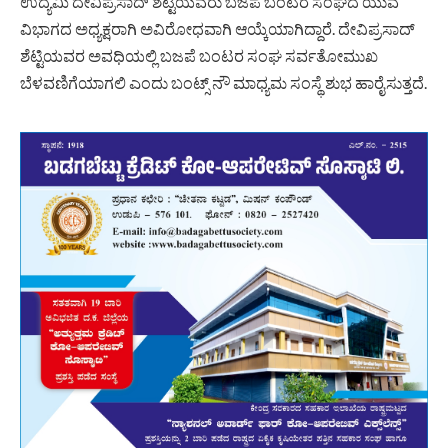
ಉದ್ಯಮಿ ದೇವಿಪ್ರಸಾದ್ ಶೆಟ್ಟಿಯವರು ಬಜಪೆ ಬಂಟರ ಸಂಘದ ಯುವ
ವಿಭಾಗದ ಅಧ್ಯಕ್ಷರಾಗಿ ಅವಿರೋಧವಾಗಿ ಆಯ್ಕೆಯಾಗಿದ್ದಾರೆ. ದೇವಿಪ್ರಸಾದ್
ಶೆಟ್ಟಿಯವರ ಅವಧಿಯಲ್ಲಿ ಬಜಪೆ ಬಂಟರ ಸಂಘ ಸರ್ವತೋಮುಖ
ಬೆಳವಣಿಗೆಯಾಗಲಿ ಎಂದು ಬಂಟ್ಸ್ ನೌ ಮಾಧ್ಯಮ ಸಂಸ್ಥೆ ಶುಭ ಹಾರೈಸುತ್ತದೆ.