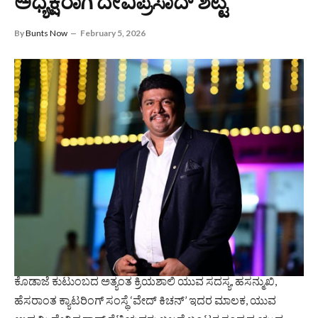
ಅಧ್ಯಕ್ಷರಾಗಿ ದೇವಿಪ್ರಸಾದ್ ಶೆಟ್ಟಿ
By
Bunts Now
February 5, 2026
ಕೊಡಾಜೆ ಕುಟುಂಬದ ಅತ್ಯಂತ ಕ್ರಿಯಶಾಲಿ ಯುವ ಸದಸ್ಯ, ಹಸನ್ಮುಖಿ,
ಹೆಸರಾಂತ ಕ್ಯಾಟರಿಂಗ್ ಸಂಸ್ಥೆ ‘ವೇದ್ ಕಿಚನ್’ ಇದರ ಮಾಲಕ, ಯುವ