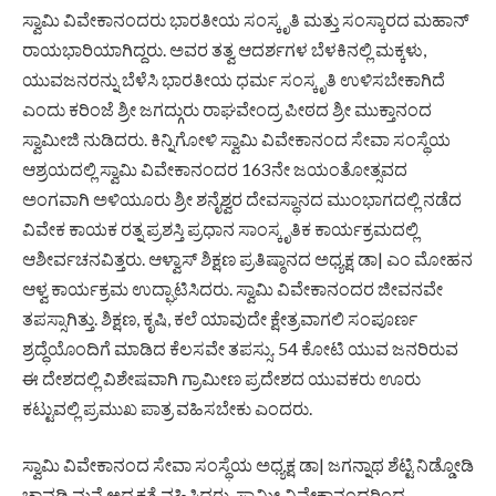
ಸ್ವಾಮಿ ವಿವೇಕಾನಂದರು ಭಾರತೀಯ ಸಂಸ್ಕೃತಿ ಮತ್ತು ಸಂಸ್ಕಾರದ ಮಹಾನ್
ರಾಯಭಾರಿಯಾಗಿದ್ದರು. ಅವರ ತತ್ವ ಆದರ್ಶಗಳ ಬೆಳಕಿನಲ್ಲಿ ಮಕ್ಕಳು,
ಯುವಜನರನ್ನು ಬೆಳೆಸಿ ಭಾರತೀಯ ಧರ್ಮ ಸಂಸ್ಕೃತಿ ಉಳಿಸಬೇಕಾಗಿದೆ
ಎಂದು ಕರಿಂಜೆ ಶ್ರೀ ಜಗದ್ಗುರು ರಾಘವೇಂದ್ರ ಪೀಠದ ಶ್ರೀ ಮುಕ್ತಾನಂದ
ಸ್ವಾಮೀಜಿ ನುಡಿದರು. ಕಿನ್ನಿಗೋಳಿ ಸ್ವಾಮಿ ವಿವೇಕಾನಂದ ಸೇವಾ ಸಂಸ್ಥೆಯ
ಆಶ್ರಯದಲ್ಲಿ ಸ್ವಾಮಿ ವಿವೇಕಾನಂದರ 163ನೇ ಜಯಂತೋತ್ಸವದ
ಅಂಗವಾಗಿ ಅಳಿಯೂರು ಶ್ರೀ ಶನೈಶ್ವರ ದೇವಸ್ಥಾನದ ಮುಂಭಾಗದಲ್ಲಿ ನಡೆದ
ವಿವೇಕ ಕಾಯಕ ರತ್ನ ಪ್ರಶಸ್ತಿ ಪ್ರಧಾನ ಸಾಂಸ್ಕೃತಿಕ ಕಾರ್ಯಕ್ರಮದಲ್ಲಿ
ಆಶೀರ್ವಚನವಿತ್ತರು. ಆಳ್ವಾಸ್ ಶಿಕ್ಷಣ ಪ್ರತಿಷ್ಠಾನದ ಅಧ್ಯಕ್ಷ ಡಾ| ಎಂ ಮೋಹನ
ಆಳ್ವ ಕಾರ್ಯಕ್ರಮ ಉದ್ಘಾಟಿಸಿದರು. ಸ್ವಾಮಿ ವಿವೇಕಾನಂದರ ಜೀವನವೇ
ತಪಸ್ಸಾಗಿತ್ತು. ಶಿಕ್ಷಣ, ಕೃಷಿ, ಕಲೆ ಯಾವುದೇ ಕ್ಷೇತ್ರವಾಗಲಿ ಸಂಪೂರ್ಣ
ಶ್ರದ್ಧೆಯೊಂದಿಗೆ ಮಾಡಿದ ಕೆಲಸವೇ ತಪಸ್ಸು. 54 ಕೋಟಿ ಯುವ ಜನರಿರುವ
ಈ ದೇಶದಲ್ಲಿ ವಿಶೇಷವಾಗಿ ಗ್ರಾಮೀಣ ಪ್ರದೇಶದ ಯುವಕರು ಊರು
ಕಟ್ಟುವಲ್ಲಿ ಪ್ರಮುಖ ಪಾತ್ರ ವಹಿಸಬೇಕು ಎಂದರು.
ಸ್ವಾಮಿ ವಿವೇಕಾನಂದ ಸೇವಾ ಸಂಸ್ಥೆಯ ಅಧ್ಯಕ್ಷ ಡಾ| ಜಗನ್ನಾಥ ಶೆಟ್ಟಿ ನಿಡ್ಡೋಡಿ
ಚಾವಡಿ ಮನೆ ಅಧ್ಯಕ್ಷತೆ ವಹಿಸಿದ್ದರು. ಸ್ವಾಮೀ ವಿವೇಕಾನಂದರಿಂದ