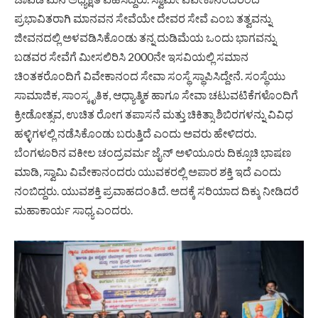
ಪ್ರಭಾವಿತರಾಗಿ ಮಾನವನ ಸೇವೆಯೇ ದೇವರ ಸೇವೆ ಎಂಬ ತತ್ವವನ್ನು
ಜೀವನದಲ್ಲಿ ಅಳವಡಿಸಿಕೊಂಡು ತನ್ನ ದುಡಿಮೆಯ ಒಂದು ಭಾಗವನ್ನು
ಬಡವರ ಸೇವೆಗೆ ಮೀಸಲಿರಿಸಿ 2000ನೇ ಇಸವಿಯಲ್ಲಿ ಸಮಾನ
ಚಿಂತಕರೊಂದಿಗೆ ವಿವೇಕಾನಂದ ಸೇವಾ ಸಂಸ್ಥೆ ಸ್ಥಾಪಿಸಿದ್ದೇನೆ. ಸಂಸ್ಥೆಯು
ಸಾಮಾಜಿಕ, ಸಾಂಸ್ಕೃತಿಕ, ಆಧ್ಯಾತ್ಮಿಕ ಹಾಗೂ ಸೇವಾ ಚಟುವಟಿಕೆಗಳೊಂದಿಗೆ
ಕ್ರೀಡೋತ್ಸವ, ಉಚಿತ ರೋಗ ತಪಾಸನೆ ಮತ್ತು ಚಿಕಿತ್ಸಾ ಶಿಬಿರಗಳನ್ನು ವಿವಿಧ
ಹಳ್ಳಿಗಳಲ್ಲಿ ನಡೆಸಿಕೊಂಡು ಬರುತ್ತಿದೆ ಎಂದು ಅವರು ಹೇಳಿದರು.
ಬೆಂಗಳೂರಿನ ವಕೀಲ ಚಂದ್ರವರ್ಮ ಜೈನ್ ಅಳಿಯೂರು ದಿಕ್ಸೂಚಿ ಭಾಷಣ
ಮಾಡಿ, ಸ್ವಾಮಿ ವಿವೇಕಾನಂದರು ಯುವಕರಲ್ಲಿ ಅಪಾರ ಶಕ್ತಿ ಇದೆ ಎಂದು
ನಂಬಿದ್ದರು. ಯುವಶಕ್ತಿ ಪ್ರವಾಹದಂತಿದೆ. ಅದಕ್ಕೆ ಸರಿಯಾದ ದಿಕ್ಕು ನೀಡಿದರೆ
ಮಹಾಕಾರ್ಯ ಸಾಧ್ಯ ಎಂದರು.