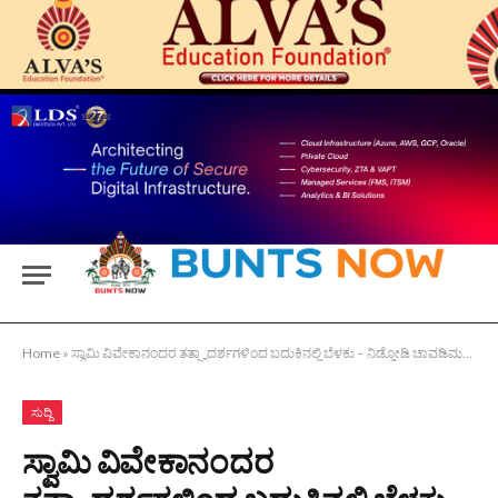
Home
»
ಸ್ವಾಮಿ ವಿವೇಕಾನಂದರ ತತ್ತ್ವಾದರ್ಶಗಳಿಂದ ಬದುಕಿನಲ್ಲಿ ಬೆಳಕು – ನಿಡ್ಡೋಡಿ ಚಾವಡಿಮನೆ ಡಾ| ಜಗನ್ನಾಥ ಶೆಟ್ಟಿ
ಸುದ್ದಿ
ಸ್ವಾಮಿ ವಿವೇಕಾನಂದರ