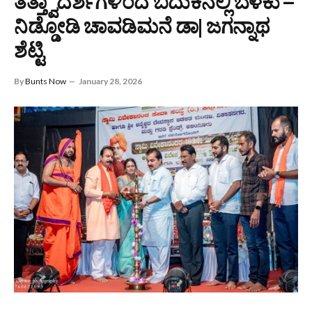
ತತ್ತ್ವಾದರ್ಶಗಳಿಂದ ಬದುಕಿನಲ್ಲಿ ಬೆಳಕು –
ನಿಡ್ಡೋಡಿ ಚಾವಡಿಮನೆ ಡಾ| ಜಗನ್ನಾಥ
ಶೆಟ್ಟಿ
By
Bunts Now
January 28, 2026