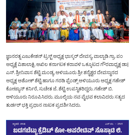
ಜ್ಞಾನರತ್ನ ಎಜುಕೇಶನ್ ಟ್ರಸ್ಟ್ ಅಧ್ಯಕ್ಷ ಭಾಸ್ಕರ್ ದೇವಸ್ಯ, ವಾಲ್ಪಾಡಿ ಗ್ರಾ. ಪಂ
ಅಧ್ಯಕ್ಷೆ ವಿಶಾಲಾಕ್ಷಿ, ಅಖಿಲ ಕರ್ನಾಟಕ ಕರಾವಳಿ ಒಕ್ಕೂಟದ ಗೌರವಾಧ್ಯಕ್ಷ ಡಾ|
ಎಸ್. ಶ್ರೀನಿವಾಸ ಶೆಟ್ಟಿ ಮಂಡ್ಯ, ಅಳಿಯೂರು ಶ್ರೀ ಶನೈಶ್ವರ ದೇವಸ್ಥಾನದ
ಅಧ್ಯಕ್ಷ ಅಶೋಕ್ ಶೆಟ್ಟಿ ಹಾಗೂ ಗರಡಿ ಫ್ರೆಂಡ್ಸ್ ಅಳಿಯೂರು ಅಧ್ಯಕ್ಷ ಗಣೇಶ್
ಕೋಟ್ಯಾನ್ ಕರ್ನಿರೆ, ಸುಚೇತ ಜೆ. ಶೆಟ್ಟಿ ಉಪಸ್ಥಿತರಿದ್ದರು. ಗಣೇಶ್ ಬಿ.
ಅಳಿಯೂರು ನಿರೂಪಿಸಿದರು. ಮೂಲ್ಕಿಯ ನವ ವೈಭವ ಕಲಾವಿದರು ಸತ್ಯದ
ತುರ್ಡರ್ ಭಕ್ತಿ ಪ್ರಧಾನ ನಾಟಕ ಪ್ರದರ್ಶಿಸಿದರು.