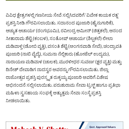
ವಿವಿಧ ಕ್ಷೇತ್ರಗಳಲ್ಲಿ ಗಣನೀಯ ಸೇವೆ ಸಲ್ಲಿಸಿದವರಿಗೆ ‘ವಿವೇಕ ಕಾಯಕ ರತ್ನ’
ಪ್ರಶಸ್ತಿ ನೀಡಿ ಗೌರವಿಸಲಾಯಿತು. ಸದಾನಂದ ಪೂಜಾರಿ (ಹೈನುಗಾರಿಕೆ),
ಆಚ್ಯುತ ಆಚಾರ್ಯ (ರಂಗಭೂಮಿ), ರವೀಂದ್ರ ಅಮೀನ್ (ಚಿತ್ರಕಲೆ), ಆನಂದ
ಸೀತಾರಾಮ ಶೆಟ್ಟಿ (ಕಂಬಳ), ಸಂತೋಷ್ ಆಚಾರ್ಯ (ಶಿಲ್ಪಕಲೆ) ಲೀಲಾ
ಮಡಿವಾಳ್ತಿ (ಡೋಬಿ ವೃತ್ತಿ), ವಸಂತಿ ಶೆಟ್ಟಿ (ಅಂಗನವಾಡಿ ಸೇವೆ), ಚಂದ್ರಾವತಿ
ಪೂಜಾರಿ (ನಾಟಿ ವೈದ್ಯೆ), ಸುಮನಾ ನೆಲ್ಲಿಕಾರು (ಹೋಟೆಲ್ ಉದ್ಯಮ),
ನಾರಾಯಣ ಮಡಿವಾಳ (ಚಾಲಕ), ಮುರಳೀಧರ ಸುವರ್ಣ (ಕ್ಷರ ವೃತ್ತಿ) ಮತ್ತು
ದಿನೇಶ್ ದೇವಾಡಿಗ ನಾದಸ್ವರ ಅವರನ್ನು ಗೌರವಿಸಲಾಯಿತು. ಜಿಲ್ಲಾ
ರಾಜೋತ್ಸವ ಪ್ರಶಸ್ತಿ ಪುರಸ್ಕೃತ ರುಕ್ಕಯ್ಯ ಪೂಜಾರಿ ಅವರಿಗೆ ವಿಶೇಷ
ಅಭಿನಂದನೆ ಸಲ್ಲಿಸಲಾಯಿತು. ಪರುಶುರಾಮ ಸೇವಾ ಟ್ರಸ್ಟ್ ಹಾಗೂ ಪ್ರತಿಭಾ
ಮಹಿಳಾ ಸ್ವಸಹಾಯ ಸಂಘಕ್ಕೆ ಅತ್ಯುತ್ತಮ ಸೇವಾ ಸಂಸ್ಥೆ ಪ್ರಶಸ್ತಿ
ನೀಡಲಾಯಿತು.