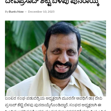
ದೇವಿಪ್ರಸಾದ್ ಶೆಟ್ಟಿ ಬೆಳಪು ಪುನರಾಯ್ಕೆ
By
Bunts Now
December 10, 2025
ಬಂಟರ ಸಂಘ ಪಡುಬಿದ್ರಿಯ ಅಧ್ಯಕ್ಷರಾಗಿ ಮೂರನೇ ಅವಧಿಗೆ ಡಾ| ದೇವಿ
ಪ್ರಸಾದ್ ಶೆಟ್ಟಿ ಬೆಳಪು ಪುನರಾಯ್ಕೆಗೊಂಡಿದ್ದಾರೆ. ಸಂಘದ ಅಧ್ಯಕ್ಷರಾಗಿ ಈ