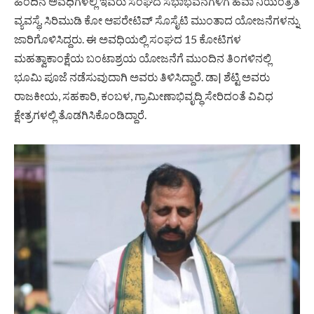
ಹಿಂದಿನ ಅವಧಿಗಳಲ್ಲಿ ಇವರು ಸಂಘದ ಸಭಾಭವನಗಳಿಗೆ ಹವಾ ನಿಯಂತ್ರಿತ
ವ್ಯವಸ್ಥೆ, ಸಿರಿಮುಡಿ ಕೋ ಆಪರೇಟಿವ್ ಸೊಸೈಟಿ ಮುಂತಾದ ಯೋಜನೆಗಳನ್ನು
ಜಾರಿಗೊಳಿಸಿದ್ದರು. ಈ ಅವಧಿಯಲ್ಲಿ ಸಂಘದ 15 ಕೋಟಿಗಳ
ಮಹತ್ವಾಕಾಂಕ್ಷೆಯ ಬಂಟಾಶ್ರಯ ಯೋಜನೆಗೆ ಮುಂದಿನ ತಿಂಗಳಿನಲ್ಲಿ
ಭೂಮಿ ಪೂಜೆ ನಡೆಸುವುದಾಗಿ ಅವರು ತಿಳಿಸಿದ್ದಾರೆ. ಡಾ| ಶೆಟ್ಟಿ ಅವರು
ರಾಜಕೀಯ, ಸಹಕಾರಿ, ಕಂಬಳ, ಗ್ರಾಮೀಣಾಭಿವೃದ್ಧಿ ಸೇರಿದಂತೆ ವಿವಿಧ
ಕ್ಷೇತ್ರಗಳಲ್ಲಿ ತೊಡಗಿಸಿಕೊಂಡಿದ್ದಾರೆ.