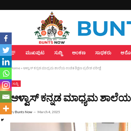
ಮುಖಪುಟ
ಸುದ್ದಿ
ಅಂಕಣ
ಸಾಧಕರು
ಆರೋಗ
Home
»
ಆಳ್ವಾಸ್ ಕನ್ನಡ ಮಾಧ್ಯಮ ಶಾಲೆಯ ಉಚಿತ ಶಿಕ್ಷಣ ಪ್ರವೇಶ ಪರೀಕ್ಷೆ
ಸುದ್ದಿ
ಆಳ್ವಾಸ್ ಕನ್ನಡ ಮಾಧ್ಯಮ ಶಾಲೆಯ ಉ
By
Bunts Now
March 4, 2025