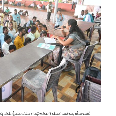
ಿಂಚಿತ್ತು ಸಮಸ್ಯೆಯಾದರೂ ಗಂಭೀರವಾಗಿ ಮಾತನಾಡಲು, ಹೋರಾಟ