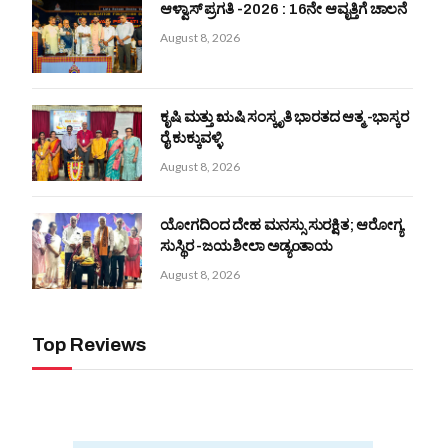
ಆಳ್ವಾಸ್ ಪ್ರಗತಿ -2026 : 16ನೇ ಆವೃತ್ತಿಗೆ ಚಾಲನೆ
August 8, 2026
ಕೃಷಿ ಮತ್ತು ಋಷಿ ಸಂಸ್ಕೃತಿ ಭಾರತದ ಆತ್ಮ -ಭಾಸ್ಕರ
ರೈ ಕುಕ್ಕುವಳ್ಳಿ
August 8, 2026
ಯೋಗದಿಂದ ದೇಹ ಮನಸ್ಸು ಸುರಕ್ಷಿತ; ಆರೋಗ್ಯ
ಸುಸ್ಥಿರ -ಜಯಶೀಲಾ ಅಡ್ಯoತಾಯ
August 8, 2026
Top Reviews