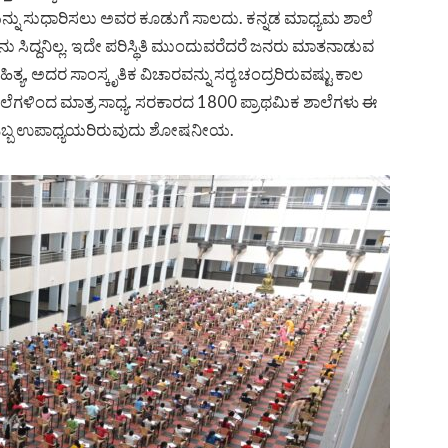
ನ್ನು ಸುಧಾರಿಸಲು ಅವರ ಕೂಡುಗೆ ಸಾಲದು. ಕನ್ನಡ ಮಾಧ್ಯಮ ಶಾಲೆ
ಾನು ಸಿದ್ದನಿಲ್ಲ. ಇದೇ ಪರಿಸ್ಥಿತಿ ಮುಂದುವರೆದರೆ ಜನರು ಮಾತನಾಡುವ
 ಅದರ ಸಾಂಸ್ಕೃತಿಕ ವಿಚಾರವನ್ನು ಸರ‍್ಯ ಚಂದ್ರರಿರುವಷ್ಟು ಕಾಲ
ಾಲೆಗಳಿಂದ ಮಾತ್ರ ಸಾಧ್ಯ. ಸರಕಾರದ 1800 ಪ್ರಾಥಮಿಕ ಶಾಲೆಗಳು ಈ
ಗಳಿಗೆ ಒಬ್ಬ ಉಪಾಧ್ಯಯರಿರುವುದು ಶೋಷನೀಯ.