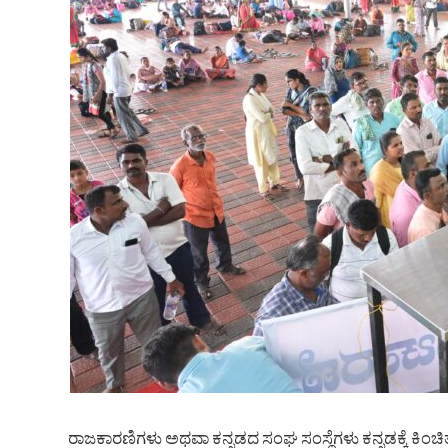
ರಾಜಕಾರಣಿಗಳು ಅಥವಾ ಕನ್ನಡದ ಸಂಘ ಸಂಸ್ಥೆಗಳು ಕನ್ನಡಕ್ಕೆ ಕ