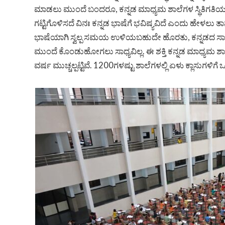
ಮಾಡಲು ಮುಂದೆ ಬಂದರೂ, ಕನ್ನಡ ಮಾಧ್ಯಮ ಶಾಲೆಗಳ ಸ್ಥಿತಿಗತಿಯ
ಗಟ್ಟಿಗೊಳಿಸದೆ ವಿನಃ ಕನ್ನಡ ಭಾಷೆಗೆ ಭವಿಷ್ಯವಿದೆ ಎಂದು ಹೇಳಲು ತ
ಭಾಷೆಯಾಗಿ ಸ್ವಲ್ಪ ಸಮಯ ಉಳಿಯಬಹುದೇ ಹೊರತು, ಕನ್ನಡದ ಸಾಹಿತ್ಯ,
ಮುಂದೆ ಕೊಂಡುಹೋಗಲು ಸಾಧ್ಯವಿಲ್ಲ. ಈ ಶಕ್ತಿ ಕನ್ನಡ ಮಾಧ್ಯಮ ಶ
ವರ್ಷ ಮುಚ್ಚಲ್ಪಟ್ಟಿವೆ. 1200ಗಳಷ್ಟು ಶಾಲೆಗಳಲ್ಲಿ ಏಳು ಕ್ಲಾಸು