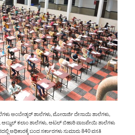
ಾಲೆಗಳು ಅಂಬೇಡ್ಕರ್ ಶಾಲೆಗಳು, ಮೋರಾರ್ಜಿ ದೇಸಾಯಿ ಶಾಲೆಗಳು,
ಳು, ಅಬ್ದುಲ್ ಕಲಾಂ ಶಾಲೆಗಳು, ಅಟಲ್ ಬಿಹಾರಿ ವಾಜಪೇಯಿ ಶಾಲೆಗಳು
ಂತರದಲ್ಲಿ ಅಧಿಕಾರಕ್ಕೆ ಬಂದ ಸರ್ಕಾರಗಳು ಸುಮಾರು 840 ವಸತಿ