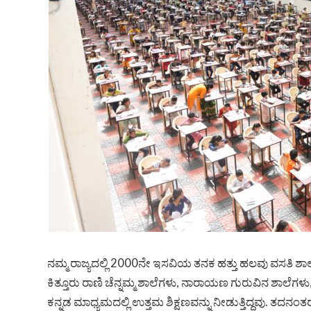
ನಮ್ಮ ರಾಜ್ಯದಲ್ಲಿ 2000ನೇ ಇಸವಿಯ ತನಕ ಹತ್ತು ಹಲವು ವಸತಿ ಶ
ಕಿತ್ತೂರು ರಾಣಿ ಚೆನ್ನಮ್ಮ ಶಾಲೆಗಳು, ನಾರಾಯಣ ಗುರುವಿನ ಶಾಲೆಗ
ಕನ್ನಡ ಮಾಧ್ಯಮದಲ್ಲಿ ಉತ್ತಮ ಶಿಕ್ಷಣವನ್ನು ನೀಡುತ್ತಿದ್ದವು. ತದನ