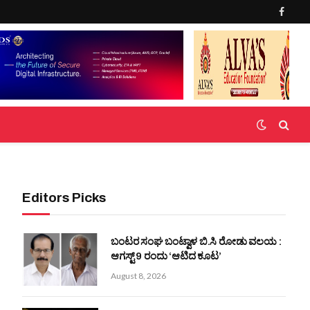
Faceb
Editors Picks
ಬಂಟರ ಸಂಘ ಬಂಟ್ವಾಳ ಬಿ.ಸಿ ರೋಡು ವಲಯ :
ಆಗಸ್ಟ್ 9 ರಂದು ‘ಆಟಿದ ಕೂಟ’
August 8, 2026