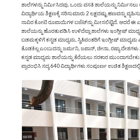
ಶಾಲೆಗಳನ್ನು ನಿರ್ಮಿಸಿದವು. ಒಂದು ವಸತಿ ಶಾಲೆಯನ್ನು ನಿರ್ಮಿಸಲು
ವಿದ್ಯಾರ್ಥಿಯ ಶಿಕ್ಷಣಕ್ಕೆ ಸರಿಸುಮಾರು 2 ಲಕ್ಷದಷ್ಟು ಹಣವನ್ನು ವ್ಯಹ
ಸಾವಿರ ಕೋಟಿ ರೂಪಾಯಿಗಳ ಬಜೆಟ್‌ನ್ನು ಮೀಸಲಿಟ್ಟಿದೆ. ಆದರೆ 
ಶಾಲೆಯನ್ನು ಹೊರತುಪಡಿಸಿ ಉಳಿದೆಲ್ಲಾ ಶಾಲೆಗಳು ಇಂಗ್ಲೀಷ್ ಮಾಧ
ಬಡಮಕ್ಕಳಿಗೆ ಕನ್ನಡ ಮಾಧ್ಯಮ, ಸ್ಥಿತಿವಂತರಿಗೆ ಇಂಗ್ಲೀಷ್ ಮಾಧ್ಯಮ ಎ
ತೊಡಕಿಲ್ಲ ಎಂಬುದನ್ನು ಜರ್ಮನಿ, ಜಪಾನ್, ಚೀನಾ, ರಷ್ಯಾ ದೇಶಗಳ
ಕನ್ನಡ ಮಾಧ್ಯಮ ಶಾಲೆಯನ್ನು ತೆರೆಯಲು ಸರಕಾರ ಮುಂದಾಗಬೇಕು. ಆ
ಪ್ರಾರಂಭಿಸಿ ಸದ್ಯ 640 ವಿದ್ಯಾರ್ಥಿಗಳು ಸಂಪೂರ್ಣ ಉಚಿತ ಶಿಕ್ಷಣದಲ್ಲಿ ಶ