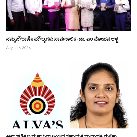
PREVIOUS ARTICLE
NEXT ARTICLE
ಮುಸ್ಸಂಜೆಯಲ್ಲಿ ಮುದಗೊಳಿಸಿದ
ವಿಶ್ವ ಬಂಟರ ಸಮಾಗಮದಲ್ಲಿ ಸಹಕಾರಿ
ಸಾಂಸ್ಕೃತಿಕ ಮೆರವಣಿಗೆ, ಶ್ರದ್ಧಾ ಭಕ್ತಿಯ
ರತ್ನ ಸವಣೂರು ಸೀತಾರಾಮ
ತೇರಿಗೆ ಸಾಂಸ್ಕೃತಿಕ ಮೆರುಗು
ರೈಯವರಿಗೆ ಸನ್ಮಾನ
Bunts Now
Related
Posts