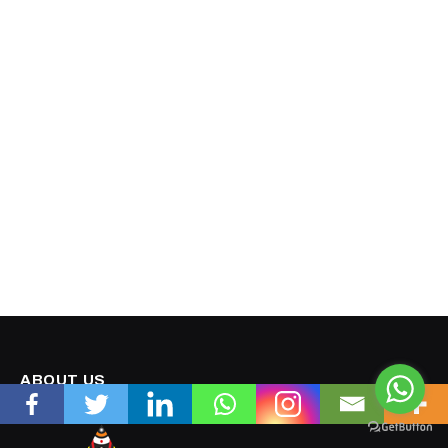
ಬಂಟರ ಸಂಘ (ರಿ) ಶಿರ್ವ : ಆಗಸ್ಟ್ 9 ರಂದು ದಿ| ಶಂಭು ಶೆಟ್ಟಿಯವರ
ಸ್ಮರಣಾರ್ಥ ಬೃಹತ್ ರಕ್ತದಾನ ಶಿಬಿರ
August 6, 2026
Editors Picks
ತುಳುವ ಮಹಾಸಭೆ ಇಂಟರ್ನ್ಯಾಷನಲ್ : ಥಾಯ್ಲೆಂಡ್
ಘಟಕದ ಅಧ್ಯಕ್ಷರಾಗಿ ವಿನಯ ರೈ
August 7, 2026