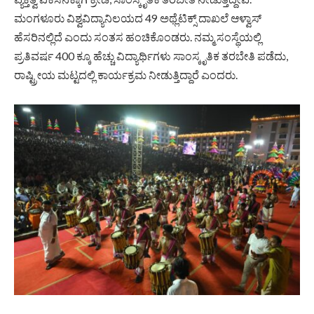
ಮಂಗಳೂರು ವಿಶ್ವವಿದ್ಯಾನಿಲಯದ 49 ಅಥ್ಲೆಟಿಕ್ಸ್ ದಾಖಲೆ ಆಳ್ವಾಸ್
ಹೆಸರಿನಲ್ಲಿದೆ ಎಂದು ಸಂತಸ ಹಂಚಿಕೊಂಡರು. ನಮ್ಮ ಸಂಸ್ಥೆಯಲ್ಲಿ
ಪ್ರತಿವರ್ಷ 400 ಕ್ಕೂ ಹೆಚ್ಚು ವಿದ್ಯಾರ್ಥಿಗಳು ಸಾಂಸ್ಕೃತಿಕ ತರಬೇತಿ ಪಡೆದು,
ರಾಷ್ಟ್ರೀಯ ಮಟ್ಟದಲ್ಲಿ ಕಾರ್ಯಕ್ರಮ ನೀಡುತ್ತಿದ್ದಾರೆ ಎಂದರು.