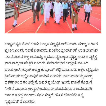
ಆಳ್ವಾಸ್ ಕೃಷಿ ಮೇಳ ಕಂಡು ನೀವೂ ಸಣ್ಣ ಕೈತೋಟ ಮಾಡಿ. ಮಣ್ಣು, ಪರಿಸರ
ಪ್ರೀತಿಸಿ ಎಂದು ಸಲಹೆ ನೀಡಿದರು. ಪಂಚೇಂದ್ರೀಯಗಳಿಗೆ ಉಣಬಡಿಸುವ
.ಡಾ.ಮೋಹನ ಆಳ್ವ ಅವರದ್ದು, ಹೃದಯ ವೈಶಾಲ್ಯದ ವ್ಯಕ್ತಿತ್ವ. ಇಂತಹ ವ್ಯಕ್ತಿತ್ವ
ನಾಡಿನಾದ್ಯಂತ ಹೆಚ್ಚಲಿ ಎಂದರು. ಸಮಾರಂಭದ ಅಧ್ಯಕ್ಷತೆ ವಹಿಸಿದ
ಎಂ.ಜಿ.ಆರ್. ಗ್ರೂಪ್ ಅಧ್ಯಕ್ಷ ಕೆ. ಪ್ರಕಾಶ್ ಶೆಟ್ಟಿ ಮಾತನಾಡಿ, ಆಳ್ವರ ದೃಷ್ಟಿಯೇ
ಕ್ರಿಯೆಯಾಗಿ ಇಲ್ಲಿ ರೂಪುಗೊಂಡಿದೆ ಎಂದರು. ನಾನು ಅವರನ್ನು ನಾಲ್ಕು
ದಶಕಗಳಿಂದ ಕಂಡಿದ್ದೇನೆ. ಅವರ ಪ್ರಯೋಗ ಇಂದು ನಾಡಿಗೆ ಕೊಡುಗೆ
ನೀಡಿದೆ ಎಂದರು. ಆಳ್ವಾಸ್ ಆವರಣವು ಚಂದಮಾಮದ ಅಮರಾವತಿ
ಹಾಗೂ ಇಂದ್ರ ನಗರಿಯ ನೆನಪಿಸುತ್ತದೆ. ಹೊಸ ಲೋಕವೇ ಇಲ್ಲಿ
ಸೃಷ್ಟಿಯಾಗಿದೆ ಎಂದರು.