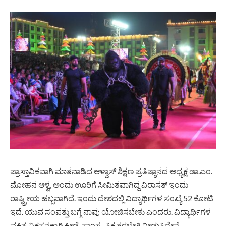
ಪ್ರಾಸ್ತಾವಿಕವಾಗಿ ಮಾತನಾಡಿದ ಆಳ್ವಾಸ್ ಶಿಕ್ಷಣ ಪ್ರತಿ
ಷ್ಠಾ
ನದ ಅಧ್ಯಕ್ಷ ಡಾ.ಎಂ.
ಮೋಹನ ಆಳ್ವ, ಅಂದು ಊರಿಗೆ ಸೀಮಿತವಾಗಿದ್ದ ವಿರಾಸತ್ ಇಂದು
ರಾಷ್ಟ್ರೀಯ ಹಬ್ಬವಾಗಿದೆ. ಇಂದು ದೇಶದಲ್ಲಿ ವಿದ್ಯಾರ್ಥಿಗಳ ಸಂಖ್ಯೆ 52 ಕೋಟಿ
ಇದೆ. ಯುವ ಸಂಪತ್ತು ಬಗ್ಗೆ ನಾವು ಯೋಚಿಸಬೇಕು ಎಂದರು. ವಿದ್ಯಾರ್ಥಿಗಳ
ವ್ಯಕ್ತಿತ್ವ ವಿಕಸನಕ್ಕಾಗಿ ಕ್ರೀಡೆ, ಸಾಂಸ್ಕೃತಿಕ ತರಬೇತಿ ನೀಡುತ್ತಿದ್ದೇವೆ.