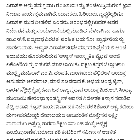
ವಿರಾಸತ್ ಅನ್ನು ಸಮಗ್ರವಾಗಿ ರೂಪಿಸಲಾಗಿದ್ದು, ಪಂಚೇಂದ್ರಿಯಗಳಿಗೆ ಜ್ಞಾನ
ನೀಡುವ ಕಾರ್ಯಕ್ರಮವಾಗಿದೆ. ಯುವಕರು, ಹಿರಿಯರು, ವೃದ್ಧರೆಲ್ಲರಿಗೂ
ವಿರಾಸತ್ ಮುದ ನೀಡಲಿದೆ ಎಂದರು. ಆರಂಭದಲ್ಲಿ ಗಿರಿಧರ್ ಅವರ
ನಿರ್ದೇಶನ ಮತ್ತು ಸಂಯೋಜನೆಯಲ್ಲಿ ಮೂಡಿದ ‘ಬೆಳಕಾಗಿ ಬಾ’ ಹಾಗೂ
ಡಾ.ಎನ್.ಕೆ. ಪದ್ಮನಾಭ ವಿರಚಿತ ‘ಪರಹಿತ ಬಯಸೋ’ ಪ್ರಾರ್ಥನೆಯನ್ನು
ಹಾಡಲಾಯಿತು. ಆಳ್ವಾಸ್ ವಿರಾಸತ್ 30ನೇ ವರ್ಷದ ಹಿನ್ನೆಲೆಯಲ್ಲಿ ಅಂಚೆ
ಇಲಾಖೆಯು ಹೊರತಂದಿರುವ ‘ಆಳ್ವಾಸ್ ಸಾಂಸ್ಕೃತಿಕ ವೈಭವ’ ಅಂಚೆ
ಲಕೋಟೆಯನ್ನು ಬಿಡುಗಡೆ ಮಾಡಲಾಯಿತು. ದಕ್ಷಿಣ ಕನ್ನಡ ಜಿಲ್ಲಾಧಿಕಾರಿ
ಮುಲ್ಲೈ ಮುಹಿಲನ್ ಎಂ.ಪಿ, ದಂಪತಿ, ಮಂಗಳೂರು ಪೆÇಲೀಸ್ ಆಯುಕ್ತ
ಅನುಪಮ್ ಅಗರವಾಲ್, ಮಾಜಿ ಸಚಿವರಾದ ಕೆ. ಅಭಯಚಂದ್ರ ಜೈನ್,
ಭಾರತ್ ಸ್ಕೌಟ್ಸ್ ಗೈಡ್ಸ್ ಕರ್ನಾಟಕ ರಾಜ್ಯ ಪ್ರಧಾನ ಆಯುಕ್ತ ಪಿ.ಜಿ.ಆರ್. ಸಿಂಧ್ಯಾ,
ಮುಂಬಯಿ ಹೇರಂಭಾ ಇಂಡಸ್ಟ್ರೀಸ್ ಆಡಳಿತ ನಿರ್ದೇಶಕ ಕನ್ಯಾನ ಸದಾಶಿವ
ಶೆಟ್ಟಿ, ಅದಾನಿ ಗ್ರೂಪ್ ಕಾರ್ಯನಿರ್ವಾಹಕ ನಿರ್ದೇಶಕ ಕಿಶೋರ್ ಆಳ್ವ, ಕಟೀಲು
ದುರ್ಗಾಪರಮೇಶ್ವರಿ ದೇವಾಲಯದ ಆನುವಂಶಿಕ ಮೊಕ್ತೇಸರ ಲಕ್ಷ್ಮೀ
ನಾರಾಯಣ ಅಸ್ರಣ್ಣ, ಶಾರದಾ ಶಿಕ್ಷಣ ಸಮೂಹ ಸಂಸ್ಥೆ ಅಧ್ಯಕ್ಷ
ಎಂ.ಬಿ.ಪುರಾಣಿಕ, ಬರೋಡ ಶಶಿ ಕೇಟರಿಂಗ್ ಸರ್ವೀಸಸ್ ಆಡಳಿತ