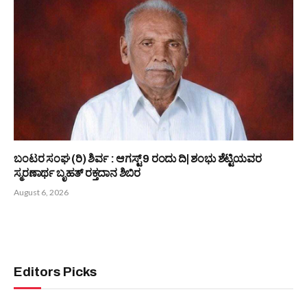
ಬಂಟರ ಸಂಘ (ರಿ) ಪುಣೆ : ‘ಆಟಿಡ್ ಒಂಜಿ ದಿನ’ ಕಾರ್ಯಕ್ರಮ ಮತ್ತು ಅರ್ಥಿಕ
ಸಹಾಯಧನ ವಿತರಣೆ
August 7, 2026