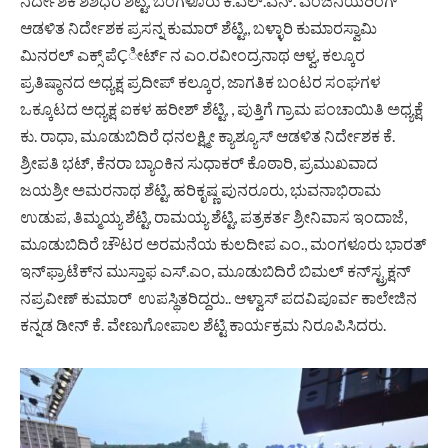
ನಿರ್ದೇಶಕ ಶಶಿಧರ ಶೆಟ್ಟಿ, ಬೆಂಗಳೂರು ಕೆ.ಎಲ್.ಎನ್. ಎಂಜಿನಿಯರಿಂಗ್
ಆಡಳಿತ ನಿರ್ದೇಶಕ ಪ್ರಸನ್ನ ಕುಮಾರ್ ಶೆಟ್ಟಿ,, ಬಳ್ಳಾರಿ ಕುಮಾರಸ್ವಾಮಿ
ಮಿನರಲ್ ಎಕ್ಸ್ ಪೆÇೀರ್ಟ್ ನ ಎಂ.ರವೀಂದ್ರನಾಥ ಆಳ್ವ, ಕಲ್ಕೂರ
ಪ್ರತಿ
ಷ್ಠಾ
ನದ ಅಧ್ಯಕ್ಷ ಪ್ರದೀಪ್ ಕಲ್ಕೂರ, ಜಾಗತಿಕ ಬಂಟರ ಸಂಘಗಳ
ಒಕ್ಕೂಟದ ಅಧ್ಯಕ್ಷ ಐಕಳ ಹರೀಶ್ ಶೆಟ್ಟಿ, , ಪುತ್ತಿಗೆ ಗ್ರಾಮ ಪಂಚಾಯಿತಿ ಅಧ್ಯಕ್ಷೆ
ಕು. ರಾಧಾ, ಮೂಡುಬಿದಿರೆ ಧನಲಕ್ಷ್ಮೀ ಕ್ಯಾಶ್ಯೂಸ್ ಆಡಳಿತ ನಿರ್ದೇಶಕ ಕೆ.
ಶ್ರೀಪತಿ ಭಟ್, ಕೆನರಾ ಬ್ಯಾಂಕಿನ ಸುಧಾಕರ್ ಕೊಠಾರಿ, ಪ್ರಮುಖವಾದ
ಜಯಶ್ರೀ ಅಮರನಾಥ ಶೆಟ್ಟಿ, ಹರಿಕೃಷ್ಣ ಪುನರೂರು, ಭುವನಾಭಿರಾಮ
ಉಡುಪ, ತಿಮ್ಮಯ್ಯ ಶೆಟ್ಟಿ, ರಾಮಯ್ಯ ಶೆಟ್ಟಿ, ಪತ್ರಕರ್ತ ಶ್ರೀನಿವಾಸ ಇಂದಾಜೆ,
ಮೂಡುಬಿದಿರೆ ಚೌಟರ ಅರಮನೆಯ ಕುಲದೀಪ ಎಂ., ಮಂಗಳೂರು ಭಾರತ್
ಇನ್‍ಫ್ರಾಟೆಕ್‍ನ ಮುಸ್ತಾಫ ಎಸ್.ಎಂ, ಮೂಡುಬಿದಿರೆ ಬಿಮಲ್ ಕನ್‍ಸ್ಟ್ರಕ್ಷನ್
ನಪ್ರವೀಣ್ ಕುಮಾರ್ ಉಪಸ್ಥಿತರಿದ್ದರು.. ಆಳ್ವಾಸ್ ಪದವಿಪೂರ್ವ ಕಾಲೇಜಿನ
ಕನ್ನಡ ಡೀನ್ ಕೆ. ವೇಣುಗೋಪಾಲ ಶೆಟ್ಟಿ ಕಾರ್ಯಕ್ರಮ ನಿರೂಪಿಸಿದರು.