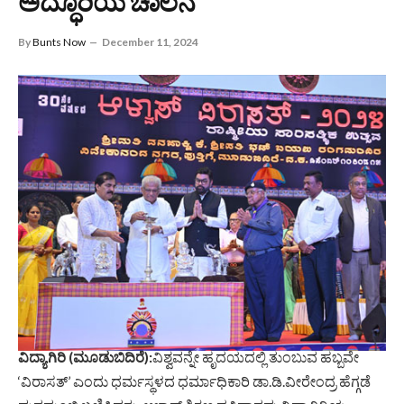
ಅದ್ಧೂರಿಯ ಚಾಲನೆ
By
Bunts Now
December 11, 2024
ವಿದ್ಯಾಗಿರಿ (ಮೂಡುಬಿದಿರೆ):
ವಿಶ್ವವನ್ನೇ ಹೃದಯದಲ್ಲಿ ತುಂಬುವ ಹಬ್ಬವೇ
‘ವಿರಾಸತ್’ ಎಂದು ಧರ್ಮಸ್ಥಳದ ಧರ್ಮಾಧಿಕಾರಿ ಡಾ.ಡಿ.ವೀರೇಂದ್ರ ಹೆಗ್ಗಡೆ