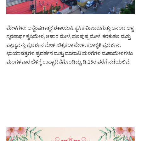
ಮೇಳಗಳು: ಅನ್ವೇಷಣಾತ್ಮಕ ಶತಾಯುಷಿ ಕೃಷಿಕ ಮಿಜಾರುಗುತ್ತು ಆನಂದ ಆಳ್ವ
ಸ್ಮರಣಾರ್ಥ ಕೃಷಿಮೇಳ, ಆಹಾರ ಮೇಳ, ಫಲಪುಷ್ಪ ಮೇಳ, ಕರಕುಶಲ ಮತ್ತು
ಪ್ರಾಚ್ಯವಸ್ತು ಪ್ರದರ್ಶನ ಮೇಳ, ಚಿತ್ರಕಲಾ ಮೇಳ, ಕಲಾಕೃತಿ ಪ್ರದರ್ಶನ,
ಛಾಯಾಚಿತ್ರಗಳ ಪ್ರದರ್ಶನ ಮತ್ತು ಮಾರಾಟ ಮಳಿಗೆಗಳ ಮಹಾಮೇಳಗಳೂ
ಮಂಗಳವಾರ ಬೆಳಿಗ್ಗೆ ಉದ್ಘಾಟನೆಗೊಂಡಿದ್ದು, ಡಿ.15ರ ವರೆಗೆ ನಡೆಯಲಿವೆ.