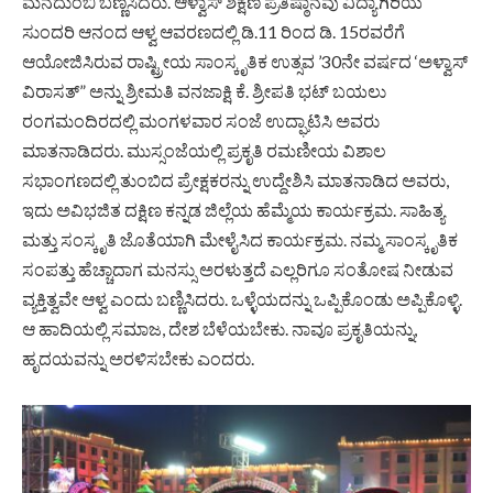
ಮನದುಂಬಿ ಬಣ್ಣಿಸಿದರು. ಆಳ್ವಾಸ್ ಶಿಕ್ಷಣ ಪ್ರ
ತಿಷ್ಠಾನ
ವು ವಿದ್ಯಾಗಿರಿಯ
ಸುಂದರಿ ಆನಂದ ಆಳ್ವ ಆವರಣದಲ್ಲಿ ಡಿ.11 ರಿಂದ ಡಿ. 15ರವರೆಗೆ
ಆಯೋಜಿಸಿರುವ ರಾಷ್ಟ್ರೀಯ ಸಾಂಸ್ಕೃತಿಕ ಉತ್ಸವ ’30ನೇ ವರ್ಷದ ‘ಅಳ್ವಾಸ್
ವಿರಾಸತ್” ಅನ್ನು ಶ್ರೀಮತಿ ವನಜಾಕ್ಷಿ ಕೆ. ಶ್ರೀಪತಿ ಭಟ್ ಬಯಲು
ರಂಗಮಂದಿರದಲ್ಲಿ ಮಂಗಳವಾರ ಸಂಜೆ ಉದ್ಘಾಟಿಸಿ ಅವರು
ಮಾತನಾಡಿದರು. ಮುಸ್ಸಂಜೆಯಲ್ಲಿ ಪ್ರಕೃತಿ ರಮಣೀಯ ವಿಶಾಲ
ಸಭಾಂಗಣದಲ್ಲಿ ತುಂಬಿದ ಪ್ರೇಕ್ಷಕರನ್ನು ಉದ್ದೇಶಿಸಿ ಮಾತನಾಡಿದ ಅವರು,
ಇದು ಅವಿಭಜಿತ ದಕ್ಷಿಣ ಕನ್ನಡ ಜಿಲ್ಲೆಯ ಹೆಮ್ಮೆಯ ಕಾರ್ಯಕ್ರಮ. ಸಾಹಿತ್ಯ
ಮತ್ತು ಸಂಸ್ಕೃತಿ ಜೊತೆಯಾಗಿ ಮೇಳೈಸಿದ ಕಾರ್ಯಕ್ರಮ. ನಮ್ಮ ಸಾಂಸ್ಕೃತಿಕ
ಸಂಪತ್ತು ಹೆಚ್ಚಾದಾಗ ಮನಸ್ಸು ಅರಳುತ್ತದೆ ಎಲ್ಲರಿಗೂ ಸಂತೋಷ ನೀಡುವ
ವ್ಯಕ್ತಿತ್ವವೇ ಆಳ್ವ ಎಂದು ಬಣ್ಣಿಸಿದರು. ಒಳ್ಳೆಯದನ್ನು ಒಪ್ಪಿಕೊಂಡು ಅಪ್ಪಿಕೊಳ್ಳಿ.
ಆ ಹಾದಿಯಲ್ಲಿ ಸಮಾಜ, ದೇಶ ಬೆಳೆಯಬೇಕು. ನಾವೂ ಪ್ರಕೃತಿಯನ್ನು,
ಹೃದಯವನ್ನು ಅರಳಿಸಬೇಕು ಎಂದರು.