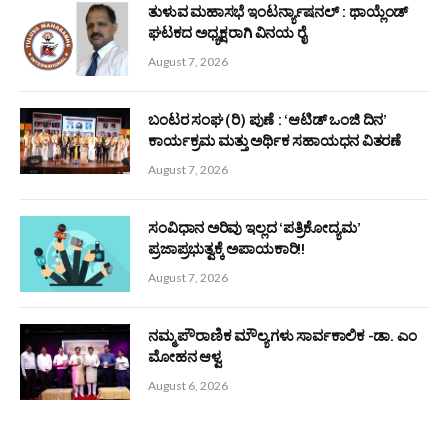
ನಮ್ಮ ಪೌರಾಣಿಕ ಮೌಲ್ಯಗಳು ಸಾರ್ವಕಾಲಿಕ -ಡಾ. ಎಂ ಮೋಹನ ಆಳ್ವ
August 6, 2026
ಆಳ್ವಾಸ್ ಶಿಕ್ಷಣ ಮಹಾವಿದ್ಯಾಲಯದ ಸಹಾಯಕ ಪ್ರಾಧ್ಯಾಪಕಿ ಮಲ್ಲಿಕಾ
ಶೆಟ್ಟಿಯವರಿಗೆ ಡಾಕ್ಟರೇಟ್
August 6, 2026