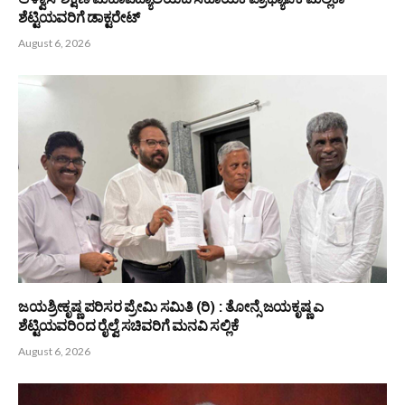
ತುಳುವ ಮಹಾಸಭೆ ಇಂಟರ್ನ್ಯಾಷನಲ್ : ಥಾಯ್ಲೆಂಡ್ ಘಟಕದ ಅಧ್ಯಕ್ಷರಾಗಿ
ವಿನಯ ರೈ
August 7, 2026