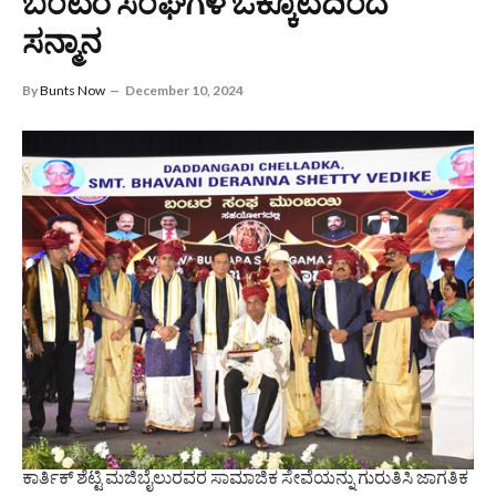
ಬಂಟರ ಸಂಘಗಳ ಒಕ್ಕೂಟದಿಂದ
ಸನ್ಮಾನ
By
Bunts Now
December 10, 2024
ಕಾರ್ತಿಕ್ ಶೆಟ್ಟಿ ಮಜಿಬೈಲುರವರ ಸಾಮಾಜಿಕ ಸೇವೆಯನ್ನು ಗುರುತಿಸಿ ಜಾಗತಿಕ