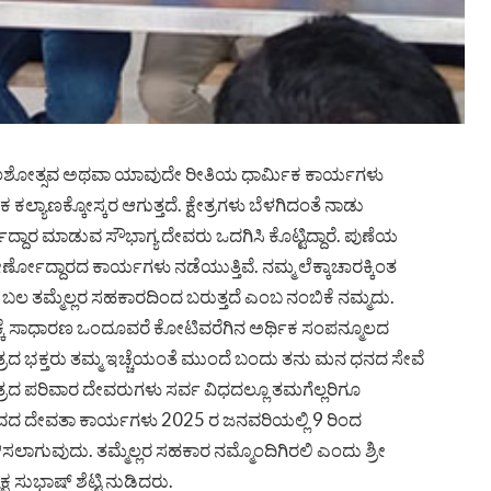
ಬ್ರಹ್ಮಕಲಶೋತ್ಸವ ಅಥವಾ ಯಾವುದೇ ರೀತಿಯ ಧಾರ್ಮಿಕ ಕಾರ್ಯಗಳು
ಲ್ಯಾಣಕ್ಕೋಸ್ಕರ ಆಗುತ್ತದೆ. ಕ್ಷೇತ್ರಗಳು ಬೆಳಗಿದಂತೆ ನಾಡು
್ಣೋದ್ದಾರ ಮಾಡುವ ಸೌಭಾಗ್ಯ ದೇವರು ಒದಗಿಸಿ ಕೊಟ್ಟಿದ್ದಾರೆ. ಪುಣೆಯ
ಜೀರ್ಣೋದ್ದಾರದ ಕಾರ್ಯಗಳು ನಡೆಯುತ್ತಿವೆ. ನಮ್ಮ ಲೆಕ್ಕಾಚಾರಕ್ಕಿಂತ
ಿಕ ಬಲ ತಮ್ಮೆಲ್ಲರ ಸಹಕಾರದಿಂದ ಬರುತ್ತದೆ ಎಂಬ ನಂಬಿಕೆ ನಮ್ಮದು.
ಕ್ಕೆ ಸಾಧಾರಣ ಒಂದೂವರೆ ಕೋಟಿವರೆಗಿನ ಅರ್ಥಿಕ ಸಂಪನ್ಮೂಲದ
ಕ್ಷೇತ್ರದ ಭಕ್ತರು ತಮ್ಮ ಇಚ್ಚೆಯಂತೆ ಮುಂದೆ ಬಂದು ತನು ಮನ ಧನದ ಸೇವೆ
ೇತ್ರದ ಪರಿವಾರ ದೇವರುಗಳು ಸರ್ವ ವಿಧದಲ್ಲೂ ತಮಗೆಲ್ಲರಿಗೂ
ೋತ್ಸವದ ದೇವತಾ ಕಾರ್ಯಗಳು 2025 ರ ಜನವರಿಯಲ್ಲಿ 9 ರಿಂದ
ಲಾಗುವುದು. ತಮ್ಮೆಲ್ಲರ ಸಹಕಾರ ನಮ್ಮೊಂದಿಗಿರಲಿ ಎಂದು ಶ್ರೀ
್ಷ ಸುಭಾಷ್ ಶೆಟ್ಟಿ ನುಡಿದರು.