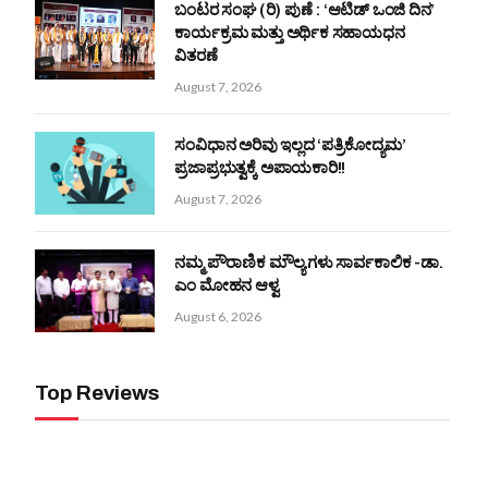
ಬಂಟರ ಸಂಘ (ರಿ) ಪುಣೆ : ‘ಆಟಿಡ್ ಒಂಜಿ ದಿನ’
ಕಾರ್ಯಕ್ರಮ ಮತ್ತು ಅರ್ಥಿಕ ಸಹಾಯಧನ
ವಿತರಣೆ
August 7, 2026
ಸಂವಿಧಾನ ಅರಿವು ಇಲ್ಲದ ‘ಪತ್ರಿಕೋದ್ಯಮ’
ಪ್ರಜಾಪ್ರಭುತ್ವಕ್ಕೆ ಅಪಾಯಕಾರಿ!!
August 7, 2026
ನಮ್ಮ ಪೌರಾಣಿಕ ಮೌಲ್ಯಗಳು ಸಾರ್ವಕಾಲಿಕ -ಡಾ.
ಎಂ ಮೋಹನ ಆಳ್ವ
August 6, 2026
Top Reviews