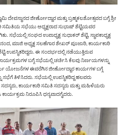
್ವಾಮಿ ದೇವಸ್ಥಾನದ ಜೀರ್ಣೋದ್ದಾರ ಮತ್ತು ಬ್ರಹ್ಮಕಲಶೋತ್ಸವದ ಬಗ್ಗೆ ಶ್ರೀ
ಾರಿ ಸಮಿತಿಯ ಸಭೆಯು ಅಧ್ಯಕ್ಷರಾದ ಸುಭಾಷ್ ಶೆಟ್ಟಿಯವರ
ಿತು. ಸಭೆಯಲ್ಲಿ ಸಂಘದ ಉಪಾಧ್ಯಕ್ಷ ಸುಧಾಕರ್ ಶೆಟ್ಟಿ, ಸ್ಥಾಪಕಾಧ್ಯಕ್ಷ
ದಾನಂದ, ಮಾಜಿ ಅಧ್ಯಕ್ಷ ಸಲಹೆಗಾರ ಶೇಖರ್ ಪೂಜಾರಿ, ಕಾರ್ಯಕಾರಿ
್ಟಿ ಉಪಸ್ಥಿತರಿದ್ದರು. ಈ ಸಂದರ್ಭದಲ್ಲಿ ನಡೆಯುತ್ತಿರುವ
್ಯಕ್ರಮಗಳ ಬಗ್ಗೆ ಸಭೆಯಲ್ಲಿ ಚರ್ಚಿಸಿ ಕೆಲವು ನಿರ್ಣಯಗಳನ್ನು
ಯ ಯೋಜನೆಗಳ ಈವರೆಗಿನ ಜೀರ್ಣೋದ್ದಾರ ಕಾರ್ಯಗಳ ಬಗ್ಗೆ
ು ಸಭೆಗೆ ತಿಳಿಸಿದರು. ಸಭೆಯಲ್ಲಿ ಉಪಸ್ಥಿತರಿದ್ದ ಹಲವರು
ಡಳಿ ಸದಸ್ಯರು, ಕಾರ್ಯಕಾರಿ ಸಮಿತಿ ಸದಸ್ಯರು ಮತ್ತು ಮಹಿಳೆಯರು
ಸಿ ಕಾರ್ಯಕ್ರಮ ನಿರೂಪಿಸಿ ಧನ್ಯವಾದಗೈದರು.