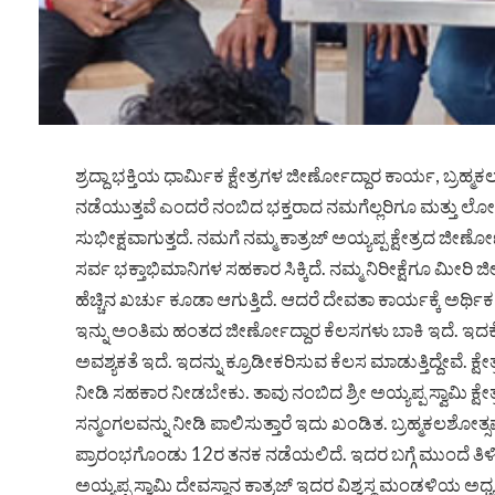
ಶ್ರದ್ದಾ ಭಕ್ತಿಯ ಧಾರ್ಮಿಕ ಕ್ಷೇತ್ರಗಳ ಜೀರ್ಣೋದ್ದಾರ ಕಾರ್ಯ, 
ನಡೆಯುತ್ತವೆ ಎಂದರೆ ನಂಬಿದ ಭಕ್ತರಾದ ನಮಗೆಲ್ಲರಿಗೂ ಮತ್ತು ಲೋಕ ಕ
ಸುಭೀಕ್ಷವಾಗುತ್ತದೆ. ನಮಗೆ ನಮ್ಮ ಕಾತ್ರಜ್ ಅಯ್ಯಪ್ಪ ಕ್ಷೇತ್ರದ ಜೀರ
ಸರ್ವ ಭಕ್ತಾಭಿಮಾನಿಗಳ ಸಹಕಾರ ಸಿಕ್ಕಿದೆ. ನಮ್ಮ ನಿರೀಕ್ಷೆಗೂ ಮೀರಿ 
ಹೆಚ್ಚಿನ ಖರ್ಚು ಕೂಡಾ ಆಗುತ್ತಿದೆ. ಆದರೆ ದೇವತಾ ಕಾರ್ಯಕ್ಕೆ ಅರ್ಥ
ಇನ್ನು ಅಂತಿಮ ಹಂತದ ಜೀರ್ಣೋದ್ದಾರ ಕೆಲಸಗಳು ಬಾಕಿ ಇದೆ. ಇದ
ಅವಶ್ಯಕತೆ ಇದೆ. ಇದನ್ನು ಕ್ರೂಡೀಕರಿಸುವ ಕೆಲಸ ಮಾಡುತ್ತಿದ್ದೇವೆ. 
ನೀಡಿ ಸಹಕಾರ ನೀಡಬೇಕು. ತಾವು ನಂಬಿದ ಶ್ರೀ ಅಯ್ಯಪ್ಪ ಸ್ವಾಮಿ ಕ್ಷ
ಸನ್ಮಂಗಲವನ್ನು ನೀಡಿ ಪಾಲಿಸುತ್ತಾರೆ ಇದು ಖಂಡಿತ. ಬ್ರಹ್ಮಕಲಶ
ಪ್ರಾರಂಭಗೊಂಡು 12ರ ತನಕ ನಡೆಯಲಿದೆ. ಇದರ ಬಗ್ಗೆ ಮುಂದೆ ತಿಳಿಸ
ಅಯ್ಯಪ್ಪ ಸ್ವಾಮಿ ದೇವಸ್ಥಾನ ಕಾತ್ರಜ್ ಇದರ ವಿಶ್ವಸ್ಥ ಮಂಡಳಿಯ ಅಧ್ಯಕ