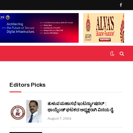
Faceb
Editors Picks
ತುಳುವ ಮಹಾಸಭೆ ಇಂಟರ್ನ್ಯಾಷನಲ್ :
ಥಾಯ್ಲೆಂಡ್ ಘಟಕದ ಅಧ್ಯಕ್ಷರಾಗಿ ವಿನಯ ರೈ
August 7, 2026