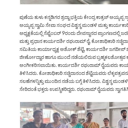
ಪುಣೆಯ ತುಳು ಕನ್ನಡಿಗರ ಶ್ರದ್ದಾ ಭಕ್ತಿಯ ಕೇಂದ್ರ ಕಾತ್ರಜ್ ಅಯ್ಯಪ್ಪ ಸ
ಅಯ್ಯಪ್ಪ ಸ್ವಾಮಿ ಸೇವಾ ಸಂಘದ ವಿಶ್ವಸ್ಥ ಮಂಡಳಿ ಮತ್ತು ಕಾರ್ಯಕ
ಅಧ್ಯಕ್ಷತೆಯಲ್ಲಿ ಸೆಪ್ಟೆಂಬರ್ 9ರಂದು ದೇವಸ್ಥಾನದ ಪ್ರಾಂಗಣದಲ್ಲಿ ಜರಗ
ಮತ್ತು ಪ್ರಧಾನ ಕಾರ್ಯದರ್ಶಿ ರಘುರಾಮ್ ರೈ, ಕೋಶಾಧಿಕಾರಿ ಸಚ್ಚಿ
ಸಮಿತಿಯ ಕಾರ್ಯಾಧ್ಯಕ್ಷ ಅಶೋಕ್ ಶೆಟ್ಟಿ, ಕಾರ್ಯದರ್ಶಿ ಜಗದೀಪ್ ಶೆಟ
ಜೀರ್ಣೋದ್ದಾರ ಹಾಗೂ ಮುಂದೆ ನಡೆಯಲಿರುವ ಬ್ರಹ್ಮಕಲಶೋತ್ಸವ ಕಾರ
ಅಂಗೀಕರಿಸಲಾಯಿತು. ಕಾರ್ಯದರ್ಶಿ ರಘುರಾಮ್ ರೈಯವರು ಕಾರ್
ತಿಳಿಸಿದರು. ಕೋಶಾಧಿಕಾರಿ ಸಚ್ಚಿದಾನಂದ ಶೆಟ್ಟಿಯವರು ಲೆಕ್ಕಪತ್ರವನ್ನ
ಸಲಹೆಗಳನ್ನಿತ್ತು ಮುಂದಿನ ನಡೆಯ ಬಗ್ಗೆ ತಿಳಿಸಿದರು. ವಿಶ್ವಸ್ಥ ಮಂ
ಸೇರಿದಂತೆ ಭಕ್ತರು ಉಪಸ್ಥಿತರಿದ್ದರು. ರಘುರಾಮ್ ರೈಯವರು ಸ್ವಾಗತಿ