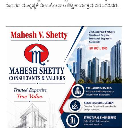
ವಿಭಾಗದ ಮುಖ್ಯಸ್ಥ ಕೆ.ವೇಣುಗೋಪಾಲ ಶೆಟ್ಟಿ ಕಾರ್ಯಕ್ರಮ ನಿರೂಪಿಸಿದರು.