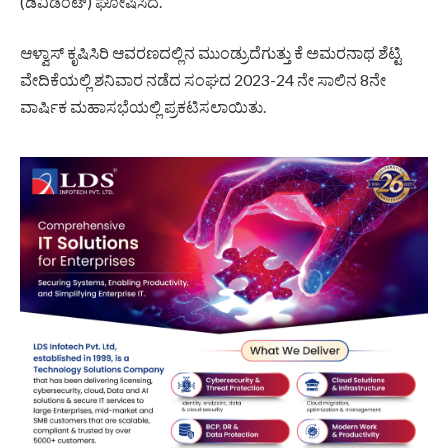
(ಡಿವಿಡೆಂಟ್) ಘೋಷಿಸಿದೆ.
ಆಳ್ವಾಸ್ ಕೃಷಿಸಿರಿ ಆವರಣದಲ್ಲಿನ ಮುಂಡ್ರುದೆಗುತ್ತು ಕೆ ಅಮರನಾಥ ಶೆಟ್ಟಿ
ವೇದಿಕೆಯಲ್ಲಿ ಶನಿವಾರ ನಡೆದ ಸಂಘದ 2023-24 ನೇ ಸಾಲಿನ 8ನೇ
ವಾರ್ಷಿಕ ಮಹಾಸಭೆಯಲ್ಲಿ ಪ್ರಕಟಿಸಲಾಯಿತು.