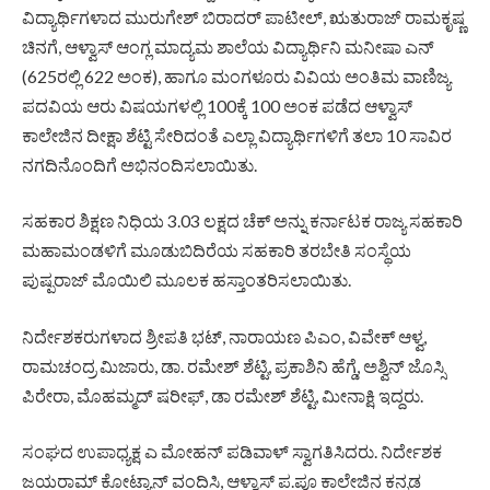
ವಿದ್ಯಾರ್ಥಿಗಳಾದ ಮುರುಗೇಶ್ ಬಿರಾದರ್ ಪಾಟೀಲ್, ಋತುರಾಜ್ ರಾಮಕೃಷ್ಣ
ಚಿನಗೆ, ಆಳ್ವಾಸ್ ಆಂಗ್ಲ ಮಾದ್ಯಮ ಶಾಲೆಯ ವಿದ್ಯಾರ್ಥಿನಿ ಮನೀಷಾ ಎನ್
(625ರಲ್ಲಿ 622 ಅಂಕ), ಹಾಗೂ ಮಂಗಳೂರು ವಿವಿಯ ಅಂತಿಮ ವಾಣಿಜ್ಯ
ಪದವಿಯ ಆರು ವಿಷಯಗಳಲ್ಲಿ 100ಕ್ಕೆ 100 ಅಂಕ ಪಡೆದ ಆಳ್ವಾಸ್
ಕಾಲೇಜಿನ ದೀಕ್ಷಾ ಶೆಟ್ಟಿ ಸೇರಿದಂತೆ ಎಲ್ಲಾ ವಿದ್ಯಾರ್ಥಿಗಳಿಗೆ ತಲಾ 10 ಸಾವಿರ
ನಗದಿನೊಂದಿಗೆ ಅಭಿನಂದಿಸಲಾಯಿತು.
ಸಹಕಾರ ಶಿಕ್ಷಣ ನಿಧಿಯ 3.03 ಲಕ್ಷದ ಚೆಕ್ ಅನ್ನು ಕರ್ನಾಟಕ ರಾಜ್ಯ ಸಹಕಾರಿ
ಮಹಾಮಂಡಳಿಗೆ ಮೂಡುಬಿದಿರೆಯ ಸಹಕಾರಿ ತರಬೇತಿ ಸಂಸ್ಥೆಯ
ಪುಷ್ಪರಾಜ್ ಮೊಯಿಲಿ ಮೂಲಕ ಹಸ್ತಾಂತರಿಸಲಾಯಿತು.
ನಿರ್ದೇಶಕರುಗಳಾದ ಶ್ರೀಪತಿ ಭಟ್, ನಾರಾಯಣ ಪಿಎಂ, ವಿವೇಕ್ ಆಳ್ವ,
ರಾಮಚಂದ್ರ ಮಿಜಾರು, ಡಾ. ರಮೇಶ್ ಶೆಟ್ಟಿ, ಪ್ರಕಾಶಿನಿ ಹೆಗ್ಡೆ, ಅಶ್ವಿನ್ ಜೊಸ್ಸಿ
ಪಿರೇರಾ, ಮೊಹಮ್ಮದ್ ಷರೀಫ್, ಡಾ ರಮೇಶ್ ಶೆಟ್ಟಿ, ಮೀನಾಕ್ಷಿ ಇದ್ದರು.
ಸಂಘದ ಉಪಾಧ್ಯಕ್ಷ ಎ ಮೋಹನ್ ಪಡಿವಾಳ್ ಸ್ವಾಗತಿಸಿದರು. ನಿರ್ದೇಶಕ
ಜಯರಾಮ್ ಕೋಟ್ಯಾನ್ ವಂದಿಸಿ, ಆಳ್ವಾಸ್ ಪ.ಪೂ ಕಾಲೇಜಿನ ಕನ್ನಡ