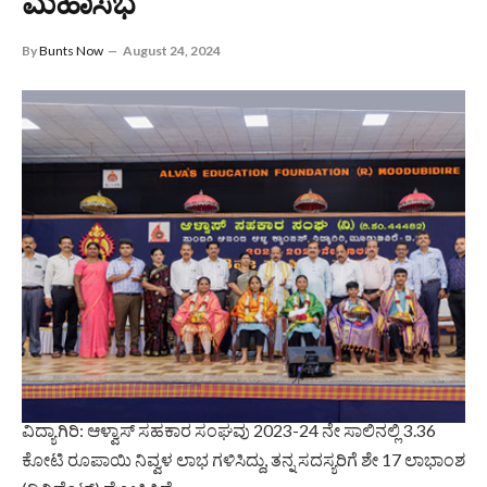
ಮಹಾಸಭೆ
By
Bunts Now
August 24, 2024
ವಿದ್ಯಾಗಿರಿ: ಆಳ್ವಾಸ್ ಸಹಕಾರ ಸಂಘವು 2023-24 ನೇ ಸಾಲಿನಲ್ಲಿ 3.36
ಕೋಟಿ ರೂಪಾಯಿ ನಿವ್ವಳ ಲಾಭ ಗಳಿಸಿದ್ದು, ತನ್ನ ಸದಸ್ಯರಿಗೆ ಶೇ 17 ಲಾಭಾಂಶ