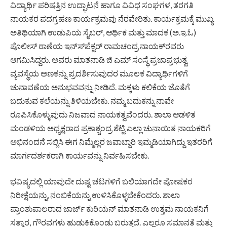
ವಿದ್ಯಾರ್ಥಿ ಪರಿಷತ್ತಿನ ಉದ್ಘಾಟನೆ ಹಾಗೂ ವಿವಿಧ ಸಂಘಗಳ, ತರಗತಿ
ನಾಯಕರ ಪದಗ್ರಹಣ ಕಾರ್ಯಕ್ರಮವು ನೆರವೇರಿತು. ಕಾರ್ಯಕ್ರಮಕ್ಕೆ ಮುಖ್ಯ
ಅತಿಥಿಯಾಗಿ ಉಡುಪಿಯ ಸೈಬರ್, ಆರ್ಥಿಕ ಮತ್ತು ಮಾದಕ (ಅ.ಇ.ಓ)
ಪೊಲೀಸ್
ಠಾಣೆಯ ಇನ್ಸ್‍ಪೆಕ್ಟರ್ ರಾಮಚಂದ್ರ ನಾಯಕ್‍ರವರು
ಆಗಮಿಸಿದ್ದರು. ಅವರು ಮಾತನಾಡಿ ಜಿ ಎಮ್ ಸಂಸ್ಥೆ ಪ್ರಜಾಪ್ರಭುತ್ವ
ವ್ಯವಸ್ಥೆಯ ಅಣಕನ್ನು ಪ್ರದರ್ಶಿಸುವುದರ ಮೂಲಕ ವಿದ್ಯಾರ್ಥಿಗಳಿಗೆ
ಚುನಾವಣೆಯ ಅನುಭವವನ್ನು ನೀಡಿದೆ. ಮಕ್ಕಳು ಕಲಿಕೆಯ ಜೊತೆಗೆ
ಬದುಕುವ ಕಲೆಯನ್ನು ತಿಳಿಯಬೇಕು. ನಮ್ಮ ಬದುಕನ್ನು ನಾವೇ
ರೂಪಿಸಿಕೊಳ್ಳುವುದು ನಿಜವಾದ ನಾಯಕತ್ವವೆಂದರು. ಶಾಲಾ ಆಡಳಿತ
ಮಂಡಳಿಯ ಅಧ್ಯಕ್ಷರಾದ ಪ್ರಕಾಶ್ಚಂದ್ರ ಶೆಟ್ಟಿ ಎಲ್ಲಾ ಚುನಾಯಿತ ನಾಯಕರಿಗೆ
ಅಭಿನಂದನೆ ಸಲ್ಲಿಸಿ ಈಗ ನಿಮ್ಮೆಲ್ಲರ ಜವಾಬ್ದಾರಿ ಇಮ್ಮಡಿಯಾಗಿದ್ದು ಇತರರಿಗೆ
ಮಾರ್ಗದರ್ಶಕರಾಗಿ ಕಾರ್ಯವನ್ನು ನಿರ್ವಹಿಸಬೇಕು.
ಭವಿಷ್ಯದಲ್ಲಿ ಯಾವುದೇ ದುಷ್ಟ ಚಟಗಳಿಗೆ ಬಲಿಯಾಗದೇ
ಪೋಷಕರ
ನಿರೀಕ್ಷೆಯನ್ನು, ನಂಬಿಕೆಯನ್ನು ಉಳಿಸಿಕೊಳ್ಳಬೇಕೆಂದರು. ಶಾಲಾ
ಪ್ರಾಂಶುಪಾಲರಾದ ಜಾರ್ಜ್ ಕುರಿಯನ್ ಮಾತನಾಡಿ ಉತ್ತಮ ನಾಯಕನಿಗೆ
ಸತ್ಕಾರ, ಗೌರವಗಳು ಹುಡುಕಿಕೊಂಡು ಬರುತ್ತದೆ. ಎಲ್ಲರೂ ಸಮಾನತೆ ಮತ್ತು