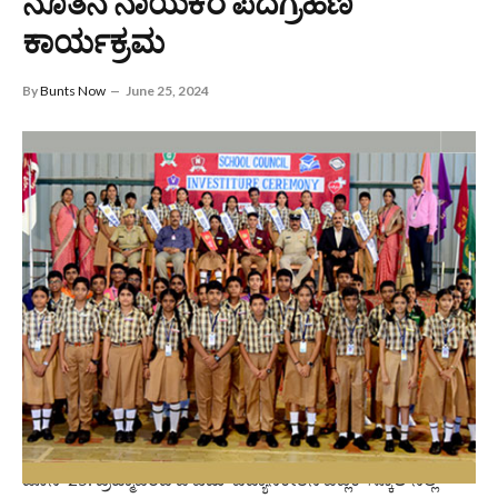
ನೂತನ ನಾಯಕರ ಪದಗ್ರಹಣ
ಕಾರ್ಯಕ್ರಮ
By
Bunts Now
June 25, 2024
ಜೂನ್ 25: ಬ್ರಹ್ಮಾವರದ ಜಿ ಎಮ್ ವಿದ್ಯಾನಿಕೇತನ ಪಬ್ಲಿಕ್ ಸ್ಕೂಲ್‍ನಲ್ಲಿ