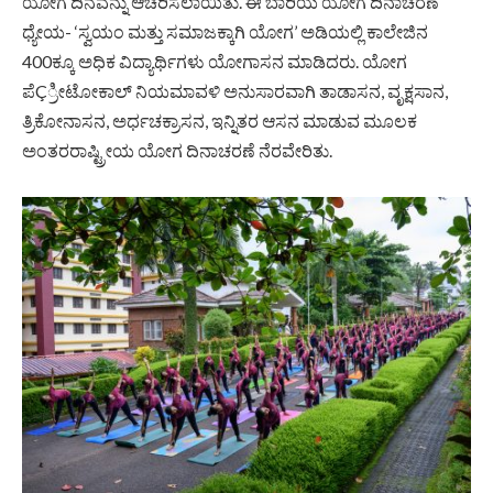
ಯೋಗ ದಿನವನ್ನು ಆಚರಿಸಲಾಯಿತು. ಈ ಬಾರಿಯ ಯೋಗ ದಿನಾಚರಣೆ
ಧ್ಯೇಯ- ‘ಸ್ವಯಂ ಮತ್ತು ಸಮಾಜಕ್ಕಾಗಿ ಯೋಗ’ ಅಡಿಯಲ್ಲಿ ಕಾಲೇಜಿನ
400ಕ್ಕೂ ಅಧಿಕ ವಿದ್ಯಾರ್ಥಿಗಳು ಯೋಗಾಸನ ಮಾಡಿದರು. ಯೋಗ
ಪೆÇ್ರೀಟೋಕಾಲ್ ನಿಯಮಾವಳಿ ಅನುಸಾರವಾಗಿ ತಾಡಾಸನ, ವೃಕ್ಷಸಾನ,
ತ್ರಿಕೋನಾಸನ, ಅರ್ಧಚಕ್ರಾಸನ, ಇನ್ನಿತರ ಆಸನ ಮಾಡುವ ಮೂಲಕ
ಅಂತರರಾಷ್ಟ್ರೀಯ ಯೋಗ ದಿನಾಚರಣೆ ನೆರವೇರಿತು.