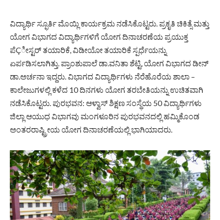
ವಿದ್ಯಾರ್ಥಿ ಸ್ಫೂರ್ತಿ ಮೊಯ್ಲಿ ಕಾರ್ಯಕ್ರಮ ನಡೆಸಿಕೊಟ್ಟರು. ಪ್ರಕೃತಿ ಚಿಕಿತ್ಸೆ ಮತ್ತು
ಯೋಗ ವಿಭಾಗದ ವಿದ್ಯಾರ್ಥಿಗಳಿಗೆ ಯೋಗ ದಿನಾಚರಣೆಯ ಪ್ರಯುಕ್ತ
ಪೆÇೀಸ್ಟರ್ ತಯಾರಿಕೆ, ವಿಡೀಯೋ ತಯಾರಿಕೆ ಸ್ಪರ್ಧೆಯನ್ನು
ಏರ್ಪಡಿಸಲಾಗಿತ್ತು. ಪ್ರಾಂಶುಪಾಲೆ ಡಾ.ವನಿತಾ ಶೆಟ್ಟಿ, ಯೋಗ ವಿಭಾಗದ ಡೀನ್
ಡಾ.ಅರ್ಚನಾ ಇದ್ದರು. ವಿಭಾಗದ ವಿದ್ಯಾರ್ಥಿಗಳು ನೆರೆಹೊರೆಯ ಶಾಲಾ –
ಕಾಲೇಜುಗಳಲ್ಲಿ ಕಳೆದ 10 ದಿನಗಳು ಯೋಗ ತರಬೇತಿಯನ್ನು ಉಚಿತವಾಗಿ
ನಡೆಸಿಕೊಟ್ಟರು. ಪುರಭವನ: ಆಳ್ವಾಸ್ ಶಿಕ್ಷಣ ಸಂಸ್ಥೆಯ 50 ವಿದ್ಯಾರ್ಥಿಗಳು
ಜಿಲ್ಲಾ
ಆಯುಧ
ವಿಭಾಗವು ಮಂಗಳೂರಿನ ಪುರಭವನದಲ್ಲಿ ಹಮ್ಮಿಕೊಂಡ
ಅಂತರರಾಷ್ಟ್ರೀಯ ಯೋಗ ದಿನಾಚರಣೆಯಲ್ಲಿ ಭಾಗಿಯಾದರು.