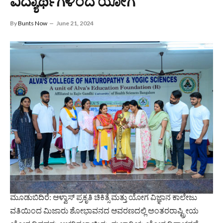
ವಿದ್ಯಾರ್ಥಿಗಳಿಂದ ಯೋಗ
By
Bunts Now
June 21, 2024
ಮೂಡುಬಿದಿರೆ: ಆಳ್ವಾಸ್ ಪ್ರಕೃತಿ ಚಿಕಿತ್ಸೆ ಮತ್ತು ಯೋಗ ವಿಜ್ಞಾನ ಕಾಲೇಜು
ವತಿಯಿಂದ ಮಿಜಾರು ಶೋಭಾವನದ ಆವರಣದಲ್ಲಿ ಅಂತರರಾಷ್ಟ್ರೀಯ