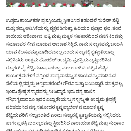
ಉತ್ತಮ ಕಾರ್ಯಕರ್ತ ಪ್ರಶಸ್ತಿಯನ್ನು ಸ್ವೀಕರಿಸಿದ ಕಡಂದಲೆ ಸುರೇಶ್ ಶೆಟ್ಟಿ
ಮತ್ತು ತಮ್ಮ ಅನಿಸಿಕೆಯನ್ನು ವ್ಯಕ್ತಪಡಿಸುತ್ತಾ, ಹಿರಿಯರ ಪುಣ್ಯದ ಫಲ, ತಂದೆ
ತಾಯಿಯ ಆಶೀರ್ವಾದ, ಪತ್ನಿ ಮತ್ತು ಮಕ್ಕಳ ಸಹಕಾರದಿಂದ ನನಗೆ ಕಿಂಚಿತ್ತು
ಸಮಾಜಪರ ಸೇವೆ ಮಾಡುವ ಅವಕಾಶ ಸಿಕ್ಕಿದೆ. ನಾನು ಸನ್ಮಾನವನ್ನು ಬಯಸಿ
ಯಾವ ಕೆಲಸವನ್ನೂ ಮಾಡಿದವನಲ್ಲ ಎಂದು ಸನ್ಮಾನಕ್ಕೆ ಕೃತಜ್ಞತೆಯನ್ನು
ಸಲ್ಲಿಸಿದರು. ಉತ್ತಮ ಹೋಟೆಲ್ ಉದ್ಯಮಿ ಪ್ರಶಸ್ತಿಯನ್ನು ಸ್ವೀಕರಿಸಿದ
ರತ್ನಾಕರ್ ವೈ. ಶೆಟ್ಟಿ ಮಾತಾನಾಡುತ್ತಾ, ಮುಲುಂಡ್ ಬಂಟ್ಸ್ ನ ಹೆಚ್ಚಿನ
ಕಾರ್ಯಕ್ರಮಗಳಿಗೆ ನನ್ನಿಂದ ಸಾಧ್ಯವಾದಷ್ಟು ಸಹಾಯವನ್ನು ಮಾಡಿರುವ
ನೆಲೆಯಲ್ಲಿ ನನ್ನನ್ನು ಅನ್ನದಾತರೆಂದೇ ಗೌರವಿಸುತ್ತಾ ಬಂದಿದ್ದಾರೆ. ಮಾತ್ರವಲ್ಲ,
ಇಂದು ಶ್ರೇಷ್ಠ ಸನ್ಮಾನವನ್ನು ನೀಡಿದ್ದಾರೆ. ಇದು ನನ್ನ ಪಾಲಿನ
ಸೌಭಾಗ್ಯವಾದರೂ ಇದರ ಎಲ್ಲಾ ಶೇಯಸ್ಸು ನನ್ನನ್ನು ಈ ಉದ್ಯಮ ಕ್ಷೇತ್ರಕ್ಕೆ
ಪರಿಚಯಿಸಿದ ನನ್ನ ಸಹೋದರ ಕೃಷ್ಣ ಪ್ಯಾಲೇಸ್ ನ ಮಾಲಕ ಕೃಷ್ಣ
ಶೆಟ್ಟಿಯವರಿಗೆ ಸಲ್ಲುವಂತಿದೆ ಎಂದು ಸನ್ಮಾನಕ್ಕೆ ಕೃತಜ್ಞತೆಯನ್ನು ಸಲ್ಲಿಸಿದರು.
ಹಾಗೇ ಪ್ರಶಸ್ತಿ ಪುರಸ್ಕಾರವನ್ನು ಸ್ವೀಕರಿಸಿದ ನಾರಾಯಣ ಶೆಟ್ಟಿ ಮತ್ತು ಸುಧಾಕರ
ಶೆಟ್ಟಿ ಅಭಿಮಾನದ ನುಡಿಗಳೊಂದಿಗೆ ಕೃತಜ್ಞತೆಯನ್ನು ಸಲ್ಲಿಸಿದರು.