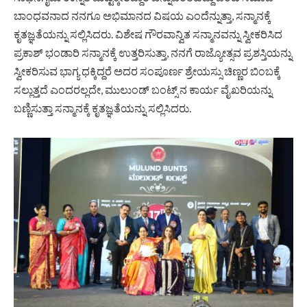
ಬಾಂಧವನಾದ ನನಗೂ ಅಭಿಮಾನದ ವಿಷಯ ಎಂದೆನ್ನುತ್ತಾ, ಸನ್ಮಾನಕ್ಕೆ
ಕೃತಜ್ಞತೆಯನ್ನು ಸಲ್ಲಿಸಿದರು. ವಿಶೇಷ ಗೌರವಾನ್ವಿತ ಸನ್ಮಾನವನ್ನು ಸ್ವೀಕರಿಸಿದ
ಪ್ರಕಾಶ್ ಭಂಡಾರಿ ಸನ್ಮಾನಕ್ಕೆ ಉತ್ತರಿಸುತ್ತಾ, ನನಗೆ ರಾಜ್ಯೋತ್ಸವ ಪ್ರಶಸ್ತಿಯನ್ನು
ಸ್ವೀಕರಿಸುವ ಭಾಗ್ಯ ಧಕ್ಕಿದ್ದರೆ ಅದರ ಸಂಪೂರ್ಣ ಶ್ರೇಯಸ್ಸು ಚಿಣ್ಣರ ಬಿಂಬಕ್ಕೆ
ಸಲ್ಲುತ್ತದೆ ಎಂದರಲ್ಲದೇ, ಮುಲುಂಡ್ ಬಂಟ್ಸ್ ನ ಕಾರ್ಯ ವೈಖರಿಯನ್ನು
ಬಣ್ಣಿಸುತ್ತಾ ಸನ್ಮಾನಕ್ಕೆ ಕೃತಜ್ಞತೆಯನ್ನು ಸಲ್ಲಿಸಿದರು.