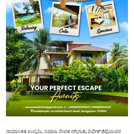
ನಾಮಾಂಕಿತ ಉದ್ಯಮಿ, ಸಮಾಜ ಸೇವಕ ನಗ್ರಿಗುತ್ತು ವಿವೇಕ್ ಶೆಟ್ಟಿಯವರ