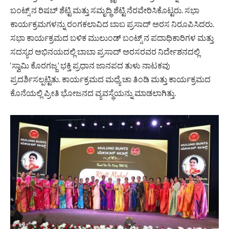
ಬಂಟ್ಸ್ ನ ರಿಷಬ್ ಶೆಟ್ಟಿ ಮತ್ತು ಸಮೃದ್ಧಿ ಶೆಟ್ಟಿ ನೆರವೇರಿಸಿಕೊಟ್ಟರು. ಸಭಾ
ಕಾರ್ಯಕ್ರಮಗಳನ್ನು ರಂಗಕಲಾವಿದ ಬಾಬ ಪ್ರಸಾದ್ ಅರಸ ನಿರೂಪಿಸಿದರು.
ಸಭಾ ಕಾರ್ಯಕ್ರಮದ ಬಳಿಕ ಮುಲುಂಡ್ ಬಂಟ್ಸ್ ನ ಪದಾಧಿಕಾರಿಗಳ ಮತ್ತು
ಸದಸ್ಯರ ಅಭಿನಯದಲ್ಲಿ ಬಾಬಾ ಪ್ರಸಾದ್ ಅರಸರವರ ನಿರ್ದೇಶನದಲ್ಲಿ
‘ಸ್ವಾಮಿ ಕೊರಗಜ್ಜ’ ಭಕ್ತಿ ಪ್ರಧಾನ ಜಾನಪದ ತುಳು ನಾಟಕವು
ಪ್ರದರ್ಶಿಸಲ್ಪಟ್ಟಿತು. ಕಾರ್ಯಕ್ರಮದ ಮಧ್ಯೆ ಚಾ ತಿಂಡಿ ಮತ್ತು ಕಾರ್ಯಕ್ರಮದ
ಕೊನೆಯಲ್ಲಿ ಪ್ರೀತಿ ಭೋಜನದ ವ್ಯವಸ್ಥೆಯನ್ನು ಮಾಡಲಾಗಿತ್ತು.