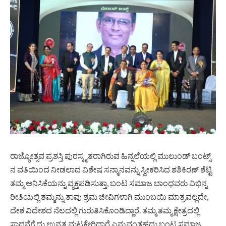
ರಾಜ್ಯೋತ್ಸವ ಪ್ರಶಸ್ತಿ ಪುರಸ್ಕೃತರಾಗಿರುವ ಹಿನ್ನಲೆಯಲ್ಲಿ ಮುಲುಂಡ್ ಬಂಟ್ಸ್
ನ ವತಿಯಿಂದ ನೀಡಲಾದ ವಿಶೇಷ ಸನ್ಮಾನವನ್ನು ಸ್ವೀಕರಿಸಿದ ಶಶಿಕಿರಣ್ ಶೆಟ್ಟಿ
ತಮ್ಮ ಅನಿಸಿಕೆಯನ್ನು ವ್ಯಕ್ತಪಡಿಸುತ್ತಾ, ಬಂಟ ಸಮಾಜ ಬಾಂಧವರು ವಿಭಿನ್ನ
ರೀತಿಯಲ್ಲಿ ತಮ್ಮನ್ನು ತಾವು ಶ್ರಮ ಜೀವಿಗಳಾಗಿ ಮುಂಬಯಿ ಮಾತ್ರವಲ್ಲದೇ,
ದೇಶ ವಿದೇಶದ ನೆಲದಲ್ಲಿ ಗುರುತಿಸಿಕೊಂಡಿದ್ದಾರೆ. ತಮ್ಮ ತಮ್ಮ ಕ್ಷೇತ್ರದಲ್ಲಿ
ಸಾಧನೆಗೈದು ಉನ್ನತ ಮಟ್ಟಕ್ಕೇರಿದ್ದಾರೆ ಎನ್ನುವಂತಹದ್ದು ಬಂಟ ಸಮಾಜ