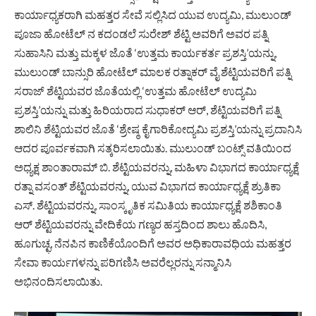
ಕಾರ್ಯಾಧ್ಯಕರಾಗಿ ಮಹತ್ತರ ಸೇವೆ ಸಲ್ಲಿಸಿದ ಯುವ ಉದ್ಯಮಿ, ಮುಲುಂಡ್
ಪೂಜಾ ಹೋಟೆಲ್ ನ ಕದಂಡಲೆ ಸುರೇಶ್ ಶೆಟ್ಟಿ ಅವರಿಗೆ ಅವರ ಪತ್ನಿ
ಸುಹಾಸಿನಿ ಮತ್ತು ಮಕ್ಕಳ ಜೊತೆ ‘ಉತ್ತಮ ಕಾರ್ಯಕರ್ತ ಪ್ರಶಸ್ತಿ’ಯನ್ನು,
ಮುಲುಂಡ್ ಬಾನ್ಸುರಿ ಹೋಟೆಲ್ ಮಾಲಕ ರತ್ನಾಕರ್ ವೈ ಶೆಟ್ಟಿಯವರಿಗೆ ಪತ್ನಿ
ಸರಾಜ್ ಶೆಟ್ಟಿಯವರ ಜೊತೆಯಲ್ಲಿ ‘ಉತ್ತಮ ಹೋಟೆಲ್ ಉದ್ಯಮಿ
ಪ್ರಶಸ್ತಿ’ಯನ್ನು ಮತ್ತು ಹಿರಿಯರಾದ ಸುಧಾಕರ್ ಆರ್, ಶೆಟ್ಟಿಯವರಿಗೆ ಪತ್ನಿ
ಶಾಲಿನಿ ಶೆಟ್ಟಿಯವರ ಜೊತೆ ‘ಶ್ರೇಷ್ಠ ಕೈಗಾರಿಕೋದ್ಯಮಿ ಪ್ರಶಸ್ತಿ’ಯನ್ನು ಪ್ರದಾನಿಸಿ
ಆದರ ಪೂರ್ವಕವಾಗಿ ಸತ್ಕರಿಸಲಾಯಿತು. ಮುಲುಂಡ್ ಬಂಟ್ಸ್ ವತಿಯಿಂದ
ಅಧ್ಯಕ್ಷ ಶಾಂತಾರಾಮ್ ಬಿ. ಶೆಟ್ಟಿಯವರನ್ನು, ಮಹಿಳಾ ವಿಭಾಗದ ಕಾರ್ಯಾಧ್ಯಕ್ಷೆ
ರತ್ನಾ ವಸಂತ್ ಶೆಟ್ಟಿಯವರನ್ನು, ಯುವ ವಿಭಾಗದ ಕಾರ್ಯಾಧ್ಯಕ್ಷೆ ಶ್ರುತಿಕಾ
ಎಸ್. ಶೆಟ್ಟಿಯವರನ್ನು, ಸಾಂಸ್ಕೃತಿಕ ಸಮಿತಿಯ ಕಾರ್ಯಾಧ್ಯಕ್ಷೆ ಶಶಿಕಾಂತಿ
ಆರ್ ಶೆಟ್ಟಿಯವರನ್ನು ವೇದಿಕೆಯ ಗಣ್ಯರ ಹಸ್ತದಿಂದ ಶಾಲು ಹೊದಿಸಿ,
ಹೂಗುಚ್ಛ, ನೆನಪಿನ ಕಾಣಿಕೆಯೊಂದಿಗೆ ಅವರ ಅಧಿಕಾರಾವಧಿಯ ಮಹತ್ತರ
ಸೇವಾ ಕಾರ್ಯಗಳನ್ನು ಪರಿಗಣಿಸಿ ಅವರೆಲ್ಲರನ್ನು ಸನ್ಮಾನಿಸಿ
ಅಭಿನಂದಿಸಲಾಯಿತು.