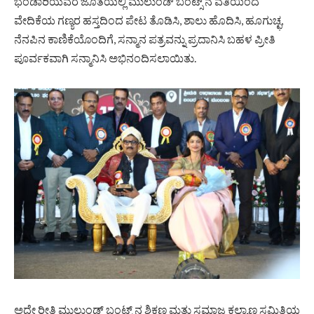
ಭಂಡಾರಿಯವರ ಜೊತೆಯಲ್ಲಿ ಮುಲುಂಡ್ ಬಂಟ್ಸ್ ನ ವತಿಯಿಂದ
ವೇದಿಕೆಯ ಗಣ್ಯರ ಹಸ್ತದಿಂದ ಪೇಟ ತೊಡಿಸಿ, ಶಾಲು ಹೊದಿಸಿ, ಹೂಗುಚ್ಛ,
ನೆನಪಿನ ಕಾಣಿಕೆಯೊಂದಿಗೆ, ಸನ್ಮಾನ ಪತ್ರವನ್ನು ಪ್ರದಾನಿಸಿ ಬಹಳ ಪ್ರೀತಿ
ಪೂರ್ವಕವಾಗಿ ಸನ್ಮಾನಿಸಿ ಅಭಿನಂದಿಸಲಾಯಿತು.
ಅದೇ ರೀತಿ ಮುಲುಂಡ್ ಬಂಟ್ಸ್ ನ ಶಿಕ್ಷಣ ಮತ್ತು ಸಮಾಜ ಕಲ್ಯಾಣ ಸಮಿತಿಯ