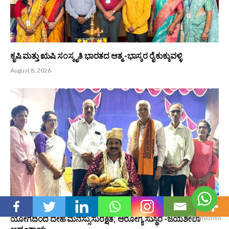
ಬಂಟರ ಸಂಘ ಬಂಟ್ವಾಳ ಬಿ.ಸಿ ರೋಡು ವಲಯ : ಆಗಸ್ಟ್ 9 ರಂದು ‘ಆಟಿದ
ಕೂಟ’
August 8, 2026
ಆಳ್ವಾಸ್ ಪ್ರಗತಿ -2026 : 16ನೇ ಆವೃತ್ತಿಗೆ ಚಾಲನೆ
August 8, 2026