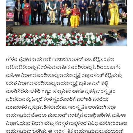
ಗೌರವ ಪ್ರಧಾನ ಕಾರ್ಯದರ್ಶಿ ವೇಣುಗೋಪಾಲ್ ಎಂ. ಶೆಟ್ಟಿ ಸಂಘದ
ಚಟುವಟಿಕೆಯನ್ನು ಬಿಂಬಿಸುವ ವಾರ್ಷಿಕ ವರದಿಯನ್ನು ಓದಿದರು. ಹಾಗೇ
ಮಹಿಳಾ ವಿಭಾಗದ ವರದಿಯನ್ನು ಕಾರ್ಯಾಧ್ಯಕ್ಷೆ ರತ್ನಾ ವಸಂತ್ ಶೆಟ್ಟಿ ಮತ್ತು
ಯುವ ವಿಭಾಗದ ವರದಿಯನ್ನು ಕಾರ್ಯಾಧ್ಯಕ್ಷೆ ಶ್ರುತಿಕಾ ಎಸ್. ಶೆಟ್ಟಿ
ಮಂಡಿಸಿದರು. ಅತಿಥಿ ಗಣ್ಯರ, ಸನ್ಮಾನಿತರ ಹಾಗೂ ಪ್ರಶಸ್ತಿ ಪುರಸ್ಕೃತರ
ಪರಿಚಯವನ್ನು ಹಿನ್ನಲೆ ಕಂಠ ಸ್ವರದೊಂದಿಗೆ ಎಲ್ಇಡಿ ಪರದೆಯ
ಮುಖಾಂತರ ಪ್ರಸ್ತುತಪಡಿಸಲಾಯಿತು. ಸಾಂಸ್ಕೃತಿಕ ಅಂಗವಾಗಿ ಸಭಾ
ಕಾರ್ಯಕ್ರಮದ ಮೊದಲು ಮುಲುಂಡ್ ಬಂಟ್ಸ್ ನ ಪದಾಧಿಕಾರಿಗಳ, ಮಹಿಳಾ
ವಿಭಾಗ, ಯುವ ವಿಭಾಗ ಮತ್ತು ಸದಸ್ಯರ ಮಕ್ಕಳಿಂದ ವಿವಿಧ ಮನೋರಂಜನಾ
ಕಾರ್ಯಕ್ರಮವು ಜರಗಿತು. ಈ ಸಾಂಸ್ಕೃತಿಕ ಕಾರ್ಯಕ್ರಮವನ್ನು ಮುಲುಂಡ್