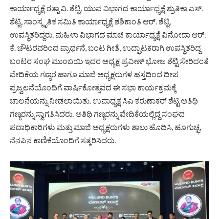
ಕಾರ್ಯಾಧ್ಯಕ್ಷೆ ರತ್ನಾ ವಿ. ಶೆಟ್ಟಿ, ಯುವ ವಿಭಾಗದ ಕಾರ್ಯಾಧ್ಯಕ್ಷೆ ಶ್ರುತಿಕಾ ಎಸ್.
ಶೆಟ್ಟಿ, ಸಾಂಸ್ಕೃತಿಕ ಸಮಿತಿ ಕಾರ್ಯಾಧ್ಯಕ್ಷೆ ಶಶಿಕಾಂತಿ ಆರ್. ಶೆಟ್ಟಿ,
ಉಪಸ್ಥಿತರಿದ್ದರು. ಮಹಿಳಾ ವಿಭಾಗದ ಮಾಜಿ ಕಾರ್ಯಾಧ್ಯಕ್ಷೆ ವಿನೋದಾ ಆರ್.
ಕೆ. ಚೌಟರವರಿಂದ ಪ್ರಾರ್ಥನೆ, ಬಂಟ ಗೀತೆ, ಉದ್ಘಾಟಕರಾಗಿ ಉಪಸ್ಥಿತರಿದ್ದ
ಬಂಟರ ಸಂಘ ಮುಂಬಯಿ ಇದರ ಅಧ್ಯಕ್ಷ ಪ್ರವೀಣ್ ಭೋಜ ಶೆಟ್ಟಿ ಸೇರಿದಂತೆ
ವೇದಿಕೆಯ ಗಣ್ಯರ ಹಾಗೂ ಮಾಜಿ ಅಧ್ಯಕ್ಷರುಗಳ ಹಸ್ತದಿಂದ ದೀಪ
ಪ್ರಜ್ವಲನೆಯೊಂದಿಗೆ ವಾರ್ಷಿಕೋತ್ಸವದ ಈ ಸಭಾ ಕಾರ್ಯಕ್ರಮಕ್ಕೆ
ಚಾಲನೆಯನ್ನು ನೀಡಲಾಯಿತು. ಉಪಾಧ್ಯಕ್ಷ ಸಿಎ ಕರುಣಾಕರ್ ಶೆಟ್ಟಿ ಅತಿಥಿ
ಗಣ್ಯರನ್ನು ಸ್ವಾಗತಿಸಿದರು. ಅತಿಥಿ ಗಣ್ಯರನ್ನು ವೇದಿಕೆಯಲ್ಲಿದ್ದ ಸಂಘದ
ಪದಾಧಿಕಾರಿಗಳು ಮತ್ತು ಮಾಜಿ ಅಧ್ಯಕ್ಷರುಗಳು ಶಾಲು ಹೊದಿಸಿ, ಹೂಗುಚ್ಛ,
ನೆನಪಿನ ಕಾಣಿಕೆಯೊಂದಿಗೆ ಸತ್ಕರಿಸಿದರು.