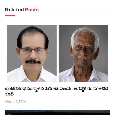
PREVIOUS ARTICLE
NEXT ARTICLE
ಆಳ್ವಾಸ್ ಕಾಲೇಜಿನಲ್ಲಿ ನಡೆದ
ಕಸ ವಿಲೇವಾರಿ ಬೀದಿ ನಾಟಕ
‘ಯಕ್ಷಧ್ರುವ ವಿದ್ಯಾರ್ಥಿ ಸಮ್ಮಿಲನ’-