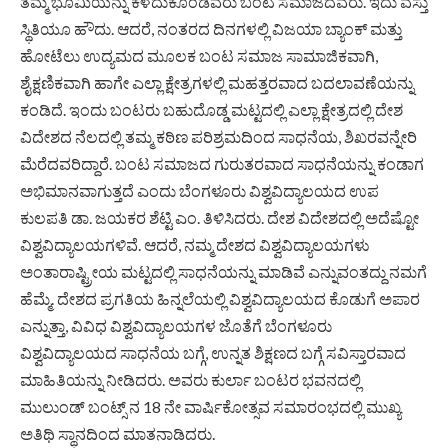
ತಮ್ಮ ಭೂಮಿಯನ್ನು ಕಳೆದುಕೊಂಡವರು ಬಂಟ ಸಮಾಜದವರು. ಇದು ವಸ್ತು
ಸ್ಥಿತಿಯೂ ಹೌದು. ಆದರೆ, ನಂತರದ ದಿನಗಳಲ್ಲಿ ವಿಜಯಾ ಬ್ಯಾಂಕ್ ಮತ್ತು
ಹೋಟೆಲು ಉದ್ಯಮದ ಮೂಲಕ ಬಂಟ ಸಮಾಜ ಸಾಮಾಜಿಕವಾಗಿ,
ಶೈಕ್ಷಣಿಕವಾಗಿ ಹಾಗೇ ಎಲ್ಲಾ ಕ್ಷೇತ್ರಗಳಲ್ಲಿ ಮಹತ್ತರವಾದ ಬದಲಾವಣೆಯನ್ನು
ಕಂಡಿದೆ. ಇಂದು ಬಂಟರು ಬಹುದೊಡ್ಡ ಮಟ್ಟದಲ್ಲಿ ಎಲ್ಲಾ ಕ್ಷೇತ್ರದಲ್ಲಿ ದೇಶ
ವಿದೇಶದ ನೆಲದಲ್ಲಿ ತಮ್ಮ ಕಠಿಣ ಪರಿಶ್ರಮದಿಂದ ಸಾಧನೆಯ, ಶಿಖರವನ್ನೇರಿ
ಮೆರೆದವರಿದ್ದಾರೆ. ಬಂಟ ಸಮಾಜದ ಗುರುತರವಾದ ಸಾಧನೆಯನ್ನು ಕಂಡಾಗ
ಅಭಿಮಾನವಾಗುತ್ತದೆ ಎಂದು ಬೆಂಗಳೂರು ವಿಶ್ವವಿದ್ಯಾಲಯದ ಉಪ
ಕುಲಪತಿ ಡಾ. ಜಯಕರ ಶೆಟ್ಟಿ ಎಂ. ತಿಳಿಸಿದರು. ದೇಶ ವಿದೇಶದಲ್ಲಿ ಅದೆಷ್ಟೋ
ವಿಶ್ವವಿದ್ಯಾಲಯಗಳಿವೆ. ಆದರೆ, ನಮ್ಮ ದೇಶದ ವಿಶ್ವವಿದ್ಯಾಲಯಗಳು
ಅಂತಾರಾಷ್ಟ್ರೀಯ ಮಟ್ಟದಲ್ಲಿ ಸಾಧನೆಯನ್ನು ಮಾಡಿವೆ ಎನ್ನುವಂತದ್ದು ನಮಗೆ
ಹೆಮ್ಮೆ. ದೇಶದ ಪ್ರಗತಿಯ ಹಿನ್ನಲೆಯಲ್ಲಿ ವಿಶ್ವವಿದ್ಯಾಲಯದ ಕೊಡುಗೆ ಅಪಾರ
ಎನ್ನುತ್ತಾ, ವಿವಿಧ ವಿಶ್ವವಿದ್ಯಾಲಯಗಳ ಜೊತೆಗೆ ಬೆಂಗಳೂರು
ವಿಶ್ವವಿದ್ಯಾಲಯದ ಸಾಧನೆಯ ಬಗ್ಗೆ, ಉನ್ನತ ಶಿಕ್ಷಣದ ಬಗ್ಗೆ ಸವಿಸ್ತಾರವಾದ
ಮಾಹಿತಿಯನ್ನು ನೀಡಿದರು. ಅವರು ಕುರ್ಲಾ ಬಂಟರ ಭವನದಲ್ಲಿ
ಮುಲುಂಡ್ ಬಂಟ್ಸ್ ನ 18 ನೇ ವಾರ್ಷಿಕೋತ್ಸವ ಸಮಾರಂಭದಲ್ಲಿ ಮುಖ್ಯ
ಅತಿಥಿ ಸ್ಥಾನದಿಂದ ಮಾತನಾಡಿದರು.