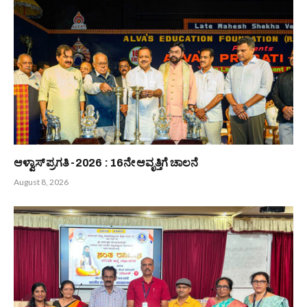
ಪಂಜ, ಮುಲ್ಲಕಾಡು ಶಾಲೆಗಳಿಗೆ ಪ್ರಶಸ್ತಿ
Bunts Now
Related
Posts