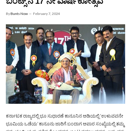
ಬಂಟ್ಸ್ ನ 17 ನೇ ವಾರ್ಷಿಕೋತ್ಸವ
By
Bunts Now
February 7, 2024
ಕರ್ನಾಟಕ ರಾಜ್ಯದಲ್ಲಿ ಭೂ ಸುಧಾರಣೆ ಕಾನೂನಿನ ಅಡಿಯಲ್ಲಿ ‘ಉಳುವವನೇ
ಭೂಮಿಯ ಒಡೆಯ’ ಕಾನೂನು ಜಾರಿಗೆ ಬಂದಾಗ ಅಪಾರ ಸಂಖ್ಯೆಯಲ್ಲಿ ತಮ್ಮ