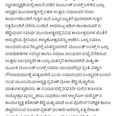
ಸ್ಥಾಪಕಾಧ್ಯಕ್ಷತೆಯಲ್ಲಿ ಚಾಲನೆ ಪಡೆದ ಮುಲುಂಡ್ ಬಂಟ್ಸ್ ಬಳಿಕದ ಎಲ್ಲಾ
ಅಧ್ಯಕ್ಷರ ಮುಂದಾಳತ್ವದಲ್ಲಿ ಬಹಳ ಉತ್ತಮ ಸಮಾಜಪರ ಸೇವಾ
ಕಾರ್ಯಗಳೊಂದಿಗೆ ಗುತ್ತಿನ ಮನೆ ಎನ್ನುವ ಖ್ಯಾತಿಗೆ ಪೂರಕವಾಗಿ ಗುತ್ತಿನ
ಗತ್ತಿನೊಂದಿಗೆ ಬೆಳೆದು ಬಂದಿದೆ. ಅವರಲ್ಲೂ ಇದೀಗ ಶಾಂತಾರಾಮ್ ಬಿ.
ಶೆಟ್ಟಿಯವರ ಸಮರ್ಥ ಮುಂದಾಳತ್ವದಲ್ಲಿ ವಿವಿಧ ಕಾರ್ಯಕ್ರಮಗಳ ಜೊತೆಗೆ
ಅದ್ದೂರಿಯ ಶ್ರೀನಿವಾಸ ಕಲ್ಯಾಣೋತ್ಸವವನ್ನು ಆಚರಿಸಿ, ಎಲ್ಲಾ ಸಮಾಜ
ಬಾಂಧವರ ಮನ ಗೆಲ್ಲುವಲ್ಲಿ ಯಶಸ್ವಿಯಾಗಿದೆ. ಮುಲುಂಡ್ ಬಂಟ್ಸ್ ನ ಎಲ್ಲಾ
ಪದಾಧಿಕಾರಿಗಳ ಸದಸ್ಯರ ಹಾಗೂ ಸಮಾಜ ಬಾಂಧವರ ಮಧ್ಯೆ ಬೆಸೆದಿರುವ
ಉತ್ತಮ ಬಾಂಧವ್ಯವೇ ಈ ಎಲ್ಲಾ ಯಶಸ್ಸಿಗೆ ಕಾರಣವಾಗಿದೆ ಮತ್ತು ಈ
ಮೂಲಕ ಮುಲುಂಡ್ ಬಂಟ್ಸ್ ಸಮಾಜ ಬಾಂಧವರೆಲ್ಲರ ಪ್ರೀತಿ, ವಿಶ್ವಾಸ
ಗೌರವಾಭಿಮಾನಕ್ಕೆ ಪಾತ್ರವಾಗಿದೆ ಎಂದು ಸಮಾರಂಭದ ಉದ್ಘಾಟಕ ಬಂಟರ
ಸಂಘ ಮುಂಬಯಿಯಅಧ್ಯಕ್ಷ ಪ್ರವೀಣ್ ಭೋಜ ಶೆಟ್ಟಿ ಮೆಚ್ಚುಗೆಯ
ಮಾತುಗಳನ್ನಾಡಿದರು. ಈ ಸಂದರ್ಭದಲ್ಲಿ 2023ನೇ ಸಾಲಿನ ಕರ್ನಾಟಕ
ರಾಜ್ಯೋತ್ಸವ ಪುರಸ್ಕೃತರೂ, ಸಾಧಕರೂ ಆದ ಅಲ್ಕರ್ಗೋ ರಾಜಿಸ್ಟಿಕ್ ನ
ಕಾರ್ಯಾಧ್ಯಕ್ಷ ಶಶಿಕಿರಣ್ ಶೆಟ್ಟಿ ಮತ್ತು ಮಾಜಿ ಉಪ ಪೊಲೀಸ್ ನೀರಿಕ್ಷಕ ಹಾಗೂ
ಚಿಣ್ಣರಬಿಂಬದ ರೂವಾರಿ ಪ್ರಕಾಶ್ ಭಂಡಾರಿ ಅವರನ್ನು ಪತ್ನಿ ರೇಣುಕಾ