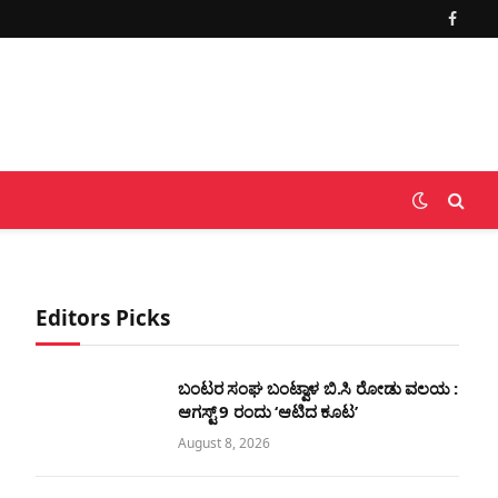
Faceb
Editors Picks
ಬಂಟರ ಸಂಘ ಬಂಟ್ವಾಳ ಬಿ.ಸಿ ರೋಡು ವಲಯ :
ಆಗಸ್ಟ್ 9 ರಂದು ‘ಆಟಿದ ಕೂಟ’
August 8, 2026