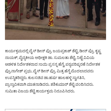
ಕಾರ್ಯಕ್ರಮದಲ್ಲಿ ವೈಸ್ ಡೀನ್ ಪ್ರೊ. ಜಯಪ್ರಕಾಶ್ ಶೆಟ್ಟಿ, ಡೀನ್ ಪ್ರೊ. ಕೃಷ್ಣ
ನಾಯಕ್, ವೈದ್ಯಕೀಯ ಅಧೀಕ್ಷಕಿ ಡಾ. ಸುಮಲತಾ ಶೆಟ್ಟಿ, ನಿಟ್ಟೆ ವಿವಿಯ
ಆಡಳಿತ ನಿರ್ದೇಶಕರಾದ ಸಾಯಿ ಪ್ರಸನ್ನ ಹೆಗ್ಡೆ, ಪಠ್ಯಪರಿಷ್ಕರಣೆ ನಿರ್ದೇಶಕ
ಪ್ರೊ.ನಾಗೇಶ್ ಪ್ರಭು, ವೈಸ್ ಡೀನ್ ಪ್ರೊ. ಮಿತ್ರ ಹೆಗ್ಡೆ ಮೊದಲಾದವರು
ಉಪಸ್ಥಿತರಿದ್ದರು. ಕುಲಸಚಿವ ಡಾ.ಹರ್ಷ ಹಾಲಹಳ್ಳಿ ಸ್ವಾಗತಿಸಿ,
ಪ್ರಾಸ್ತಾವಿಕವಾಗಿ ಮಾತನಾಡಿದರು. ಶಶಿಕುಮಾರ್ ಶೆಟ್ಟಿ ವಂದಿಸಿದರು.
ಸುಮಿತಾ ವಿಜಯ ಶೆಟ್ಟಿ ಕಾರ್ಯಕ್ರಮ ನಿರೂಪಿಸಿದರು.