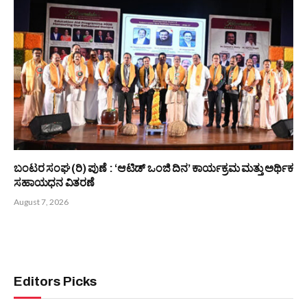
ತುಳುವ ಮಹಾಸಭೆ ಇಂಟರ್ನ್ಯಾಷನಲ್ : ಥಾಯ್ಲೆಂಡ್ ಘಟಕದ ಅಧ್ಯಕ್ಷರಾಗಿ
ವಿನಯ ರೈ
August 7, 2026