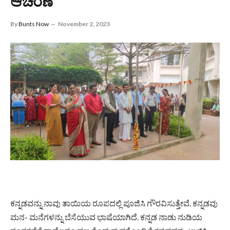
ಆಚರಣೆ
By
Bunts Now
November 2, 2023
ಕನ್ನಡವನ್ನು ನಾವು ತಾಯಿಯ ರೂಪದಲ್ಲಿ ಪೂಜಿಸಿ ಗೌರವಿಸುತ್ತೇವೆ. ಕನ್ನಡವು
ಮನ- ಮನೆಗಳನ್ನು ಬೆಸೆಯುವ ಭಾಷೆಯಾಗಿದೆ. ಕನ್ನಡ ನಾಡು ನುಡಿಯ