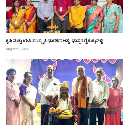
ಆಳ್ವಾಸ್ ಪ್ರಗತಿ -2026 : 16ನೇ ಆವೃತ್ತಿಗೆ ಚಾಲನೆ
August 8, 2026
ಕೃಷಿ ಮತ್ತು ಋಷಿ ಸಂಸ್ಕೃತಿ ಭಾರತದ ಆತ್ಮ -ಭಾಸ್ಕರ ರೈ ಕುಕ್ಕುವಳ್ಳಿ