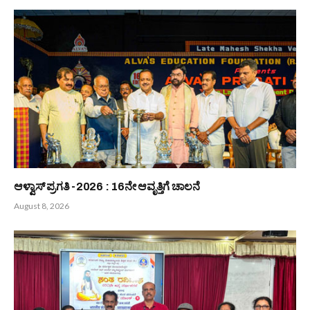
ಬಂಟರ ಸಂಘ ಬಂಟ್ವಾಳ ಬಿ.ಸಿ ರೋಡು ವಲಯ : ಆಗಸ್ಟ್ 9 ರಂದು ‘ಆಟಿದ
ಕೂಟ’
August 8, 2026