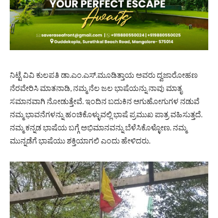
ನಿಟ್ಟೆ ವಿವಿ ಕುಲಪತಿ ಡಾ.ಎಂ.ಎಸ್.ಮೂಡಿತ್ತಾಯ ಅವರು ದ್ವಜಾರೋಹಣ
ನೆರವೇರಿಸಿ ಮಾತನಾಡಿ, ನಮ್ಮ ನೆಲ ಜಲ ಭಾಷೆಯನ್ನು ನಾವು ಮಾತೃ
ಸಮಾನವಾಗಿ ನೋಡುತ್ತೇವೆ. ಇಂದಿನ ಬದುಕಿನ ಆಗುಹೋಗುಗಳ ನಡುವೆ
ನಮ್ಮ ಭಾವನೆಗಳನ್ನು ಹಂಚಿಕೊಳ್ಳುವಲ್ಲಿ ಭಾಷೆ ಪ್ರಮುಖ ಪಾತ್ರ ವಹಿಸುತ್ತದೆ.
ನಮ್ಮ ಕನ್ನಡ ಭಾಷೆಯ ಬಗ್ಗೆ ಅಭಿಮಾನವನ್ನು ಬೆಳೆಸಿಕೊಳ್ಳೋಣ. ನಮ್ಮ
ಮುನ್ನಡೆಗೆ ಭಾಷೆಯು ಶಕ್ತಿಯಾಗಲಿ ಎಂದು ಹೇಳಿದರು.