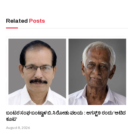
PREVIOUS ARTICLE
NEXT ARTICLE
ಮಕ್ಕಳಿಗೆ ಉನ್ನತ ಶಿಕ್ಷಣದೊಂದಿಗೆ
ದುಬಾಯಿಯ ಮರೀನಾದಲ್ಲಿ ಖ್ಯಾತ
ಉತ್ತಮ ಸಂಸ್ಕಾರ ನೀಡುವುದು ಮುಖ್ಯ :
ಉದ್ಯಮಿಯಾಗಿ, ಹುಟ್ಟೂರಲ್ಲಿ
ಸುರೇಶ್ ಜಿ ಶೆಟ್ಟಿ
ಸಮಾಜಸೇವಕರಾಗಿ
ಕಂಗೊಳಿಸುತ್ತಿರುವ ಪುತ್ತೂರಿನ ಚಿರ
ಯುವಕ ಸಂದೀಪ್ ರೈ
Bunts Now
Related
Posts