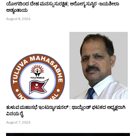
August 8, 2026
ಯೋಗದಿಂದ ದೇಹ ಮನಸ್ಸು ಸುರಕ್ಷಿತ; ಆರೋಗ್ಯ ಸುಸ್ಥಿರ -ಜಯಶೀಲಾ
ಅಡ್ಯoತಾಯ
August 8, 2026