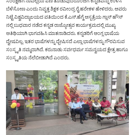
ಸಂರಕ್ಷಣೆಗೆ ನಾವೆಲ್ಲರೂ ಪಣ ತೊಡುವುದರೊಂದಿಗೆ ಕನ್ನಡವನ್ನು ಉಳಿಸಿ
ಬೆಳೆಸೋಣ ಎಂದು ನಿವೃತ್ತ ಶಿಕ್ಷಕ ರವೀಂದ್ರ ರೈ ಹರೇಕಳ ಹೇಳಿದರು. ಅವರು
ನಿಟ್ಟೆ ವಿಶ್ವವಿದ್ಯಾಲಯದ ವತಿಯಿಂದ ಕೆ.ಎಸ್.ಹೆಗ್ಡೆ ಆಸ್ಪತ್ರೆಯ ಗ್ಲಾಸ್ ಹೌಸ್
ನಲ್ಲಿ ಬುಧವಾರ ನಡೆದ ಕನ್ನಡ ರಾಜ್ಯೋತ್ಸವ ಕಾರ್ಯಕ್ರಮದಲ್ಲಿ ಮುಖ್ಯ
ಅತಿಥಿಯಾಗಿ ಭಾಗವಹಿಸಿ ಮಾತನಾಡಿದರು. ಕನ್ನಡರಿಗೆ ಆಂಗ್ಲ ಭಾಷೆಯ
ದ್ವೇಷವಿಲ್ಲ. ಇತರ ಭಾಷೆಗಳನ್ನು ದ್ಬೇಷಿಸದೆ ಎಲ್ಲಾ ಭಾಷೆಗಳನ್ನು ಗೌರವಿಸುವ
ಸಂಸ್ಕೃತಿ ನಮ್ಮದಾಗಿದೆ. ಕರುನಾಡು ಸರ್ವಧರ್ಮ ಸಮನ್ವಯದ‌ ಕ್ಷೇತ್ರ ಹಾಗೂ
ಸಂಸ್ಕೃತಿಯ ನೆಲೆಬೀಡಾಗಿದೆ ಎಂದರು.