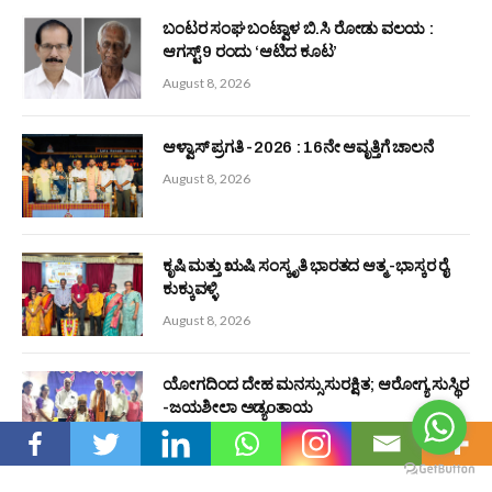
ಬಂಟರ ಸಂಘ (ರಿ) ಪುಣೆ : ‘ಆಟಿಡ್ ಒಂಜಿ ದಿನ’ ಕಾರ್ಯಕ್ರಮ ಮತ್ತು ಅರ್ಥಿಕ
ಸಹಾಯಧನ ವಿತರಣೆ
August 7, 2026
Editors Picks
ಬಂಟರ ಸಂಘ ಬಂಟ್ವಾಳ ಬಿ.ಸಿ ರೋಡು ವಲಯ :
ಆಗಸ್ಟ್ 9 ರಂದು ‘ಆಟಿದ ಕೂಟ’
August 8, 2026
ಆಳ್ವಾಸ್ ಪ್ರಗತಿ -2026 : 16ನೇ ಆವೃತ್ತಿಗೆ ಚಾಲನೆ