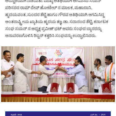
ಅದ್ದೂರಿಯಾಗಿ ನಡೆಯಿತು. ಮುಖ್ಯ ಅತಿಥಿಯಾಗಿ ಆಗಮಿಸಿದ ಸಯನ್
ಪರಿಸರದ ರಾಮ್ ದೇವ್ ಹೋಟೇಲ್ ನ ಮಾಲಕ, ಮಹಾದಾನಿ,
ಹೃದಯವಂತ, ಸುಂದರ ಶೆಟ್ಟಿ ಹಾಗೂ ಗೌರವ ಅತಿಥಿಯಾಗಿ ಆಗಮಿಸಿದ್ದ
ಅಂತರಾಷ್ಟ್ರೀಯ ಖ್ಯಾತಿಯ ಹೃದಯ ತಜ್ಞ ಡಾ. ಸದಾನಂದ ಶೆಟ್ಟಿ, ಕರ್ನಾಟಕ
ಸಂಘ ಸಯನ್ ನ ಅಧ್ಯಕ್ಷ ಪ್ರವೀಣ್ ಭಟ್ ಅವರು ಸಂಘದ ಬ್ಯಾನರನ್ನು
ಅನಾವರಣಗೊಳಿಸಿ ರಿಬ್ಬನ್ ಕತ್ತರಿಸಿ ಸಂಘವನ್ನು ಉದ್ಘಾಟಿಸಿದರು.