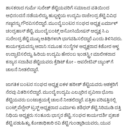
ಶಾಸಕರಾದ ಗುರ್ಮೆ ಸುರೇಶ್ ಶೆಟ್ಟಿಯವರಿಗೆ ಸಮಾಜದ ವತಿಯಿಂದ
ಅಭಿನಂದನೆ ನಡೆಯಲಿದ್ದು, ಹುಬ್ಬಳ್ಳಿಯ ಉದ್ಯಮಿ ರಾಜೇಂದ್ರ ಶೆಟ್ಟಿ ವಿವಿಧ
ಗಣ್ಯರನ್ನು ಗೌರವಿಸಲಿದ್ದಾರೆ. ಮುಂಬೈ ಬಂಟರ ಸಂಘದ ಅಧ್ಯಕ್ಷ ಏರ್ಮಾಳ್
ಚಂದ್ರಹಾಸ್ ಶೆಟ್ಟಿ, ಮುಂಬೈ ಬಂಟ್ಸ್ ಅಸೋಸಿಯೇಷನ್ ಅಧ್ಯಕ್ಷ ಸಿ ಎ
ಸುರೇಂದ್ರ ಶೆಟ್ಟಿ ಮುಖ್ಯ ಅತಿಥಿಗಳಾಗಿ ಭಾಗವಹಿಸಲಿದ್ದಾರೆ ಎಂದು ತಿಳಿಸಿದರು.
ಕಾರ್ಯಕ್ರಮವನ್ನು ಆದಾನಿ ಸಮೂಹ ಸಂಸ್ಥೆಗಳ ಅಧ್ಯಕ್ಷರಾದ ಕಿಶೋರ ಆಳ್ವ
ಉದ್ಘಾಟಿಸಲಿದ್ದು. ಹಿರಿಯ ಉದ್ಯಮಿ ಹೇರಂಬ ಇಂಡಸ್ಟ್ರೀ ಮಾಲೀಕರಾದ
ಕನ್ಯಾನ ಸದಾಶಿವ ಶೆಟ್ಟಿಯವರು ಕ್ರೆಡಿಟ್ ಕೋ – ಆಪರೇಟಿವ್ ಬ್ಯಾಂಕ್ ಗೆ
ಚಾಲನೆ ನೀಡಲಿದ್ದಾರೆ.
ಜಾಗತಿಕ ಬಂಟರ ಸಂಘದ ಅಧ್ಯಕ್ಷ ಐಕಳ ಹರೀಶ್ ಶೆಟ್ಟಿಯವರು ಆಶಕ್ತರಿಗೆ
ನೆರವು ವಿತರಿಸಲಿದ್ದಾರೆ. ಮುಂಬೈ ಉದ್ಯಮಿ ಎಲ್ಲೂರಿನ ಪ್ರವೀಣ ಭೋಜ
ಶೆಟ್ಟಿಯವರು ಬಂಟಾಶ್ರಯಕ್ಕೆ ಚಾಲನೆ ನೀಡಲಿದ್ದಾರೆ. ಪತ್ರಿಕಾ ಪರಿಷತ್ತಿನಲ್ಲಿ
ಬಂಟ್ಸ್ ವೆಲ್ಫೇರ್ ಟ್ರಸ್ಟ್ ಅಧ್ಯಕ್ಷರಾದ ಎರ್ಮಾಳು ಶಶಿಧರ್ ಶೆಟ್ಟಿ ಸಿರಿಮುಡಿ ದತ್ತಿ
ನಿಧಿಯ ಅಧ್ಯಕ್ಷರು ಸಂತೂರು ಭಾಸ್ಕರ ಶೆಟ್ಟಿ, ಸಂಘದ ಕಾರ್ಯದರ್ಶಿ ಪ್ರಕಾಶ
ಶೆಟ್ಟಿ ಪಡುಹಿತ್ಲು, ಕೋಶಾಧಿಕಾರಿ ರವಿ ಶೆಟ್ಟಿ ಗುಂಡ್ಲಾಡಿಯವರು, ಯುವ