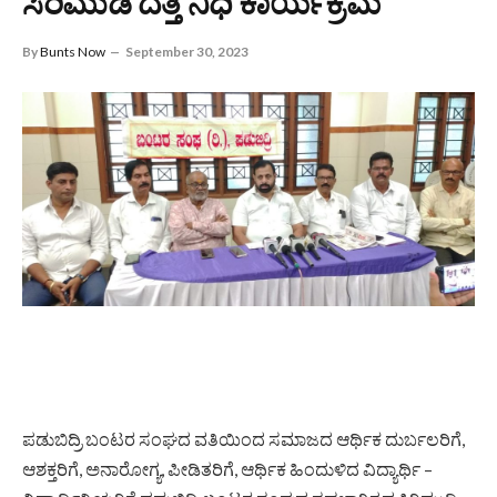
ಸಿರಿಮುಡಿ ದತ್ತಿ ನಿಧಿ ಕಾರ್ಯಕ್ರಮ
By
Bunts Now
September 30, 2023
ಪಡುಬಿದ್ರಿ ಬಂಟರ ಸಂಘದ ವತಿಯಿಂದ ಸಮಾಜದ ಆರ್ಥಿಕ ದುರ್ಬಲರಿಗೆ,
ಆಶಕ್ತರಿಗೆ, ಅನಾರೋಗ್ಯ, ಪೀಡಿತರಿಗೆ, ಆರ್ಥಿಕ ಹಿಂದುಳಿದ ವಿದ್ಯಾರ್ಥಿ –