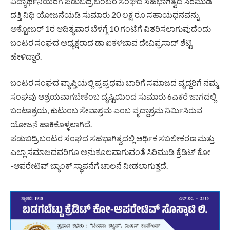
ವಿದ್ಯಾರ್ಥಿನಿಯರಿಗೆ ಪಡುಬಿದ್ರಿ ಬಂಟರ ಸಂಘದ ಸಹಭಾಗಿತ್ವದ ಸಿರಿಮುಡಿ
ದತ್ತಿ ನಿಧಿ ಯೋಜನೆಯಡಿ ಸುಮಾರು 20 ಲಕ್ಷ ರೂ ಸಹಾಯಧನವನ್ನು
ಅಕ್ಟೋಬರ್ 1ರ ಆದಿತ್ಯವಾರ ಬೆಳಗ್ಗೆ 10 ಗಂಟೆಗೆ ವಿತರಿಸಲಾಗುವುದೆಂದು
ಬಂಟರ ಸಂಘದ ಅಧ್ಯಕ್ಷರಾದ ಡಾ ಐಕಳಬಾವ ದೇವಿಪ್ರಸಾದ್ ಶೆಟ್ಟಿ
ಹೇಳಿದ್ದಾರೆ.
ಬಂಟರ ಸಂಘದ ವ್ಯಾಪ್ತಿಯಲ್ಲಿ ಪ್ರಪ್ರಥಮ ಬಾರಿಗೆ ಸಮಾಜದ ವೃದ್ದರಿಗೆ ನಮ್ಮ
ಸಂಘವು ಆಶ್ರಯವಾಗಬೇಕೆಂಬ ದೃಷ್ಟಿಯಿಂದ ಸುಮಾರು 6ಎಕರೆ ಜಾಗದಲ್ಲಿ
ಬಂಟಾಶ್ರಯ, ಕುಟುಂಬ ಸೇವಾಶ್ರಮ ಎಂಬ ವೃದ್ದಾಶ್ರಮ ನಿರ್ಮಿಸಿರುವ
ಯೋಜನೆ ಹಾಕಿಕೊಳ್ಳಲಾಗಿದೆ.
ಪಡುಬಿದ್ರಿ ಬಂಟರ ಸಂಘದ ಸಹಭಾಗಿತ್ವದಲ್ಲಿ ಆರ್ಥಿಕ ಸಬಲೀಕರಣ ಮತ್ತು
ಎಲ್ಲಾ ಸಮಾಜದವರಿಗೂ ಅನುಕೂಲವಾಗುವಂತೆ ಸಿರಿಮುಡಿ ಕ್ರೆಡಿಟ್ ಕೋ
-ಆಪರೇಟಿವ್ ಬ್ಯಾಂಕ್ ಸ್ಥಾಪನೆಗೆ ಚಾಲನೆ ನೀಡಲಾಗುತ್ತದೆ.