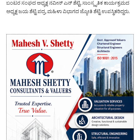
ಬಂಟರ ಸಂಘದ ಅಧ್ಯಕ್ಷ ನವೀನ್ ಎನ್ ಶೆಟ್ಟಿ, ಸಾಂಸ್ಕೃತಿಕ ಕಾರ್ಯಕ್ರಮದ
ಅಧ್ಯಕ್ಷ ಜಯ ಶೆಟ್ಟಿ ಪದ್ರ, ಮಹಿಳಾ ವಿಭಾಗದ ಜ್ಯೋತಿ ಶೆಟ್ಟಿ ಉಪಸ್ಥಿತರಿದ್ದರು.