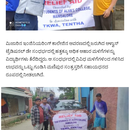
ಮಿಜಾರಿನ ಇಂಜಿನಿಯರಿಂಗ್ ಕಾಲೇಜಿನ ಆವರಣದಲ್ಲಿ ಜರುಗಿದ ಆಳ್ವಾಸ್
ಟ್ರೆಡಿಷನಲ್ ಡೇ ಸಂಧರ್ಭದಲ್ಲಿ ಹತ್ತಕ್ಕೂ ಅಧಿಕ ಆಹಾರ ಮಳಿಗೆಗಳನ್ನು
ವಿದ್ಯಾರ್ಥಿಗಳು ತೆರೆದಿದ್ದರು. ಆ ಸಂಧರ್ಭದಲ್ಲಿ ವಿವಿಧ ಮಳಿಗೆಗಳಿಂದ ಗಳಿಸಿದ
ಲಾಭವನ್ನು ಒಟ್ಟು ಗೂಡಿಸಿ ಮಣಿಪುರ ಸಂತ್ರಸ್ತರಿಗೆ ಸಹಾಯಧನದ
ರೂಪದಲ್ಲಿ ನೀಡಲಾಗಿದೆ.