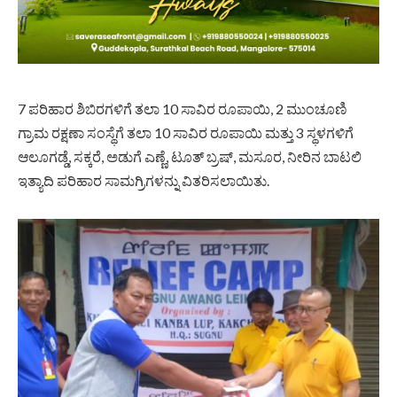
7 ಪರಿಹಾರ ಶಿಬಿರಗಳಿಗೆ ತಲಾ 10 ಸಾವಿರ ರೂಪಾಯಿ, 2 ಮುಂಚೂಣಿ
ಗ್ರಾಮ ರಕ್ಷಣಾ ಸಂಸ್ಥೆಗೆ ತಲಾ 10 ಸಾವಿರ ರೂಪಾಯಿ ಮತ್ತು 3 ಸ್ಥಳಗಳಿಗೆ
ಆಲೂಗಡ್ಡೆ, ಸಕ್ಕರೆ, ಅಡುಗೆ ಎಣ್ಣೆ, ಟೂತ್ ಬ್ರಷ್, ಮಸೂರ, ನೀರಿನ ಬಾಟಲಿ
ಇತ್ಯಾದಿ ಪರಿಹಾರ ಸಾಮಗ್ರಿಗಳನ್ನು ವಿತರಿಸಲಾಯಿತು.