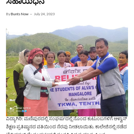
ಸಹಾಯಧನ
By
Bunts Now
July 24, 2023
ವಿದ್ಯಾಗಿರಿ: ಮಣಿಪುರದಲ್ಲಿ ಸಂಘರ್ಷದಲ್ಲಿ ನೊಂದ ಕುಟುಂಬಗಳಿಗೆ ಆಳ್ವಾಸ್
ಶಿಕ್ಷಣ ಪ್ರತಿಷ್ಠಾನದ ವತಿಯಿಂದ ನೆರವು ನೀಡಲಾಯಿತು. ಕಾಲೇಜಿನಲ್ಲಿ ನಡೆದ