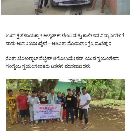
ಉದಾತ್ತ ಸಹಾಯಕ್ಕಾಗಿ ಆಳ್ವಾಸ್ ಕಾಲೇಜು ಮತ್ತು ಕಾಲೇಜಿನ ವಿದ್ಯಾರ್ಥಿಗಳಿಗೆ
ನಾನು ಅಭಾರಿಯಾಗಿದ್ದೇನೆ – ಅಜಂತಾ ಮೊಯಿರಾಂಗ್ತೆಂ, ಮಣಿಪುರ
ತೆಂತಾ ಖೋಂಗ್ಬಾಲ್ ವೆಲ್ಫೇರ್ ಅಸೋಸಿಯೇಷನ್ ಯುವ ಸ್ವಯಂಸೇವಾ
ಸಂಸ್ಥೆಯ ಸ್ವಯಂಸೇವಕರು ವಿತರಣೆ ಮಾತನಾಡಿದರು.