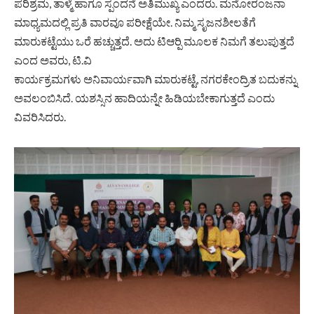
ಪರಿಶ್ರಮ, ತಾಳ್ಮೆ ಹಾಗೂ ಸ್ಪಂದನೆ ಅತಿಮುಖ್ಯ ಎಂದರು. ಮನೋರಂಜನಾ
ಮಾಧ್ಯಮದಲ್ಲಿ ಪ್ರತಿ ವಾರವೂ ಪರೀಕ್ಷೆಯೇ. ನಿಮ್ಮ ಸೃಜನಶೀಲತೆಗೆ
ಮಾರುಕಟ್ಟೆಯು ಒರೆ ಹಚ್ಚುತ್ತದೆ. ಅದು ಟಿಆರ್‍ಪಿ ಮೂಲಕ ನಿಮಗೆ ತಲುಪುತ್ತದೆ
ಎಂದ ಅವರು, ಟಿ.ವಿ
ಕಾರ್ಯಕ್ರಮಗಳು ಅನಿವಾರ್ಯವಾಗಿ ಮಾರುಕಟ್ಟೆ, ನಗರಕೇಂದ್ರಿತ ಬದುಕನ್ನು
ಅವಲಂಬಿಸಿದೆ. ಯಶಸ್ಸಿನ ಹಾದಿಯನ್ನೇ ಹಿಡಿಯಬೇಕಾಗುತ್ತದೆ ಎಂದು
ವಿವರಿಸಿದರು.