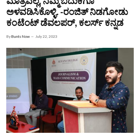
ಮಾತ್ರವಲ್ಲ, ನಿಮ್ಮ ಬದುಕಿಗೂ
ಅಳವಡಿಸಿಕೊಳ್ಳಿ. -ರಂಜಿತ್ ನಿಡಗೋಡು
ಕಂಟೆಂಟ್ ಡೆವಲಪರ್, ಕಲರ್ಸ್ ಕನ್ನಡ
By
Bunts Now
July 22, 2023