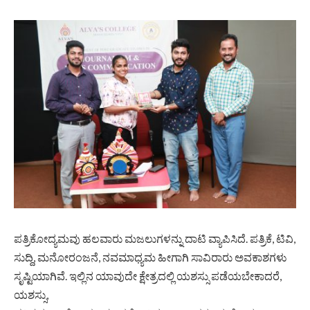
ಪತ್ರಿಕೋದ್ಯಮವು ಹಲವಾರು ಮಜಲುಗಳನ್ನು ದಾಟಿ ವ್ಯಾಪಿಸಿದೆ. ಪತ್ರಿಕೆ, ಟಿವಿ,
ಸುದ್ದಿ, ಮನೋರಂಜನೆ, ನವಮಾಧ್ಯಮ ಹೀಗಾಗಿ ಸಾವಿರಾರು ಅವಕಾಶಗಳು
ಸೃಷ್ಟಿಯಾಗಿವೆ. ಇಲ್ಲಿನ ಯಾವುದೇ ಕ್ಷೇತ್ರದಲ್ಲಿ ಯಶಸ್ಸು ಪಡೆಯಬೇಕಾದರೆ,
ಯಶಸ್ಸು,