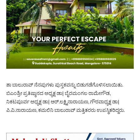
ಶಾ ಬಾಲುರಾವ್‌ ನೆನಪುಗಳು ಪುಸ್ತಕವನ್ನು ಬಿಡುಗಡೆಗೊಳಿಸಲಾಯಿತು.
ಬಿಎಂಶ್ರೀ ಪ್ರತಿಷ್ಠಾನದ ಅಧ್ಯಕ್ಷ ಡಾ| ಬೈರಮಂಗಲ ರಾಮೇಗೌಡ,
ನಿಕಟಪೂರ್ವ ಅಧ್ಯಕ್ಷ ಡಾ| ಆರ್‌.ಲಕ್ಷ್ಮಿನಾರಾಯಣ, ಗೌರವಾಧ್ಯಕ್ಷ ಡಾ|
ಪಿ.ವಿ.ನಾರಾಯಣ, ಕಮಲಿನಿ ಬಾಲುರಾವ್‌ ಮತ್ತಿತರರು ಉಪಸ್ಥಿತರಿದ್ದರು.