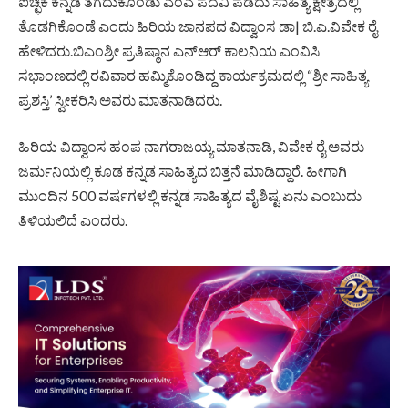
ಐಚ್ಛಿಕ ಕನ್ನಡ ತೆಗೆದುಕೊಂಡು ಎಂಎ ಪದವಿ ಪಡೆದು ಸಾಹಿತ್ಯ ಕ್ಷೇತ್ರದಲ್ಲಿ
ತೊಡಗಿಕೊಂಡೆ ಎಂದು ಹಿರಿಯ ಜಾನಪದ ವಿದ್ವಾಂಸ ಡಾ| ಬಿ.ಎ.ವಿವೇಕ ರೈ
ಹೇಳಿದರು.ಬಿಎಂಶ್ರೀ ಪ್ರತಿಷ್ಠಾನ ಎನ್‌ಆರ್‌ ಕಾಲನಿಯ ಎಂವಿಸಿ
ಸಭಾಂಣದಲ್ಲಿ ರವಿವಾರ ಹಮ್ಮಿಕೊಂಡಿದ್ದ ಕಾರ್ಯಕ್ರಮದಲ್ಲಿ “ಶ್ರೀ ಸಾಹಿತ್ಯ
ಪ್ರಶಸ್ತಿ’ ಸ್ವೀಕರಿಸಿ ಅವರು ಮಾತನಾಡಿದರು.
ಹಿರಿಯ ವಿದ್ವಾಂಸ ಹಂಪ ನಾಗರಾಜಯ್ಯ ಮಾತನಾಡಿ, ವಿವೇಕ ರೈ ಅವರು
ಜರ್ಮನಿಯಲ್ಲಿ ಕೂಡ ಕನ್ನಡ ಸಾಹಿತ್ಯದ ಬಿತ್ತನೆ ಮಾಡಿದ್ದಾರೆ. ಹೀಗಾಗಿ
ಮುಂದಿನ 500 ವರ್ಷಗಳಲ್ಲಿ ಕನ್ನಡ ಸಾಹಿತ್ಯದ ವೈಶಿಷ್ಟ ಏನು ಎಂಬುದು
ತಿಳಿಯಲಿದೆ ಎಂದರು.