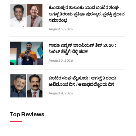
ಕುಂದಾಪುರ ತಾಲೂಕು ಯುವ ಬಂಟರ ಸಂಘ :
ಆಗಸ್ಟ್ 9ರಂದು ಪ್ರತಿಭಾ ಪುರಸ್ಕಾರ, ಪ್ರಶಸ್ತಿ ಪ್ರದಾನ
ಸಮಾರಂಭ
August 5, 2026
ಗಾಮಾ ಏಷ್ಯನ್ ಚಾಂಪಿಯನ್‌ ಶಿಪ್‌ 2026 :
ನಿಖಿಲ್ ಶೆಟ್ಟಿಗೆ ಬೆಳ್ಳಿ ಪದಕ
August 5, 2026
ಬಂಟರ ಸಂಘ ಮೈಸೂರು : ಆಗಸ್ಟ್ 9 ರಂದು
ಆಟಿಡೊಂಜಿ ದಿನ / ಆಷಾಢದಲ್ಲೊಂದು ದಿನ
August 4, 2026
Top Reviews