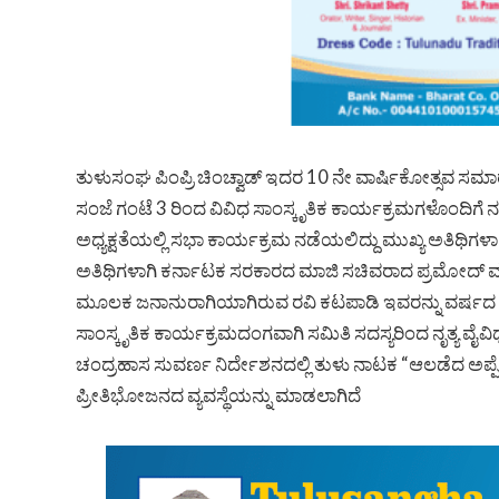
ತುಳುಸಂಘ ಪಿಂಪ್ರಿ ಚಿಂಚ್ವಾಡ್ ಇದರ 10 ನೇ ವಾರ್ಷಿಕೋತ್ಸವ ಸಮಾರ
ಸಂಜೆ ಗಂಟೆ 3 ರಿಂದ ವಿವಿಧ ಸಾಂಸ್ಕೃತಿಕ ಕಾರ್ಯಕ್ರಮಗಳೊಂದಿಗೆ ನ
ಅಧ್ಯಕ್ಷತೆಯಲ್ಲಿ ಸಭಾ ಕಾರ್ಯಕ್ರಮ ನಡೆಯಲಿದ್ದು ಮುಖ್ಯ ಅತಿಥಿಗಳಾಗಿ ಖ
ಅತಿಥಿಗಳಾಗಿ ಕರ್ನಾಟಕ ಸರಕಾರದ ಮಾಜಿ ಸಚಿವರಾದ ಪ್ರಮೋದ್ ಮಧ
ಮೂಲಕ ಜನಾನುರಾಗಿಯಾಗಿರುವ ರವಿ ಕಟಪಾಡಿ ಇವರನ್ನು ವರ್ಷದ ವಿ
ಸಾಂಸ್ಕೃತಿಕ ಕಾರ್ಯಕ್ರಮದಂಗವಾಗಿ ಸಮಿತಿ ಸದಸ್ಯರಿಂದ ನೃತ್ಯ
ಚಂದ್ರಹಾಸ ಸುವರ್ಣ ನಿರ್ದೇಶನದಲ್ಲಿ ತುಳು ನಾಟಕ “ಆಲಡೆದ ಅಪ್ಪೆ
ಪ್ರೀತಿಭೋಜನದ ವ್ಯವಸ್ಥೆಯನ್ನು ಮಾಡಲಾಗಿದೆ