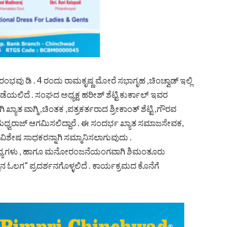
ಂಭವು ಡಿ . 4 ರಂದು ರಾಮಕೃಷ್ಣ ಮೋರೆ ಸಭಾಗೃಹ ,ಚಿಂಚ್ವಾಡ್ ಇಲ್ಲಿ
ಡೆಯಲಿದೆ . ಸಂಘದ ಅಧ್ಯಕ್ಷ ಹರೀಶ್ ಶೆಟ್ಟಿ ಕುರ್ಕಾಲ್ ಇವರ
್ಯಾತ ವಾಗ್ಮಿ ,ಚಿಂತಕ ,ಪತ್ರಕರ್ತರಾದ ಶ್ರೀಕಾಂತ್ ಶೆಟ್ಟಿ ,ಗೌರವ
್ವರಾಜ್ ಆಗಮಿಸಲಿದ್ದಾರೆ . ಈ ಸಂದರ್ಭ ಖ್ಯಾತ ಸಮಾಜಸೇವಕ,
ಶೇಷ ಸಾಧಕರನ್ನಾಗಿ ಸಮ್ಮಾನಿಸಲಾಗುವುದು .
 ವೈವಿಧ್ಯಗಳು , ಹಾಗೂ ಮನೋರಂಜನೆಯಂಗವಾಗಿ ಶಿಮಂತೂರು
ನ ಓಲಗ” ಪ್ರದರ್ಶನಗೊಳ್ಳಲಿದೆ . ಕಾರ್ಯಕ್ರಮದ ಕೊನೆಗೆ