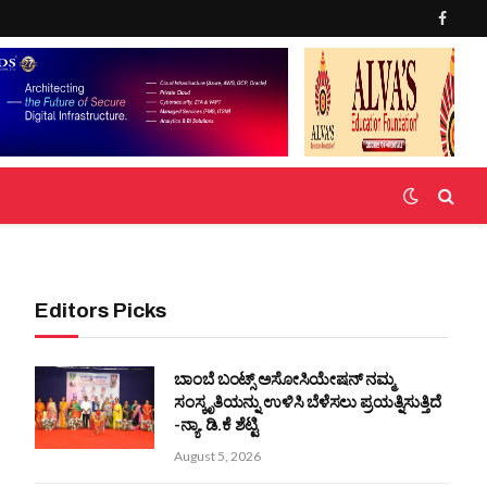
Faceb
Editors Picks
ಬಾಂಬೆ ಬಂಟ್ಸ್ ಅಸೋಸಿಯೇಷನ್ ನಮ್ಮ
ಸಂಸ್ಕೃತಿಯನ್ನು ಉಳಿಸಿ ಬೆಳೆಸಲು ಪ್ರಯತ್ನಿಸುತ್ತಿದೆ
-ನ್ಯಾ. ಡಿ.ಕೆ ಶೆಟ್ಟಿ
August 5, 2026