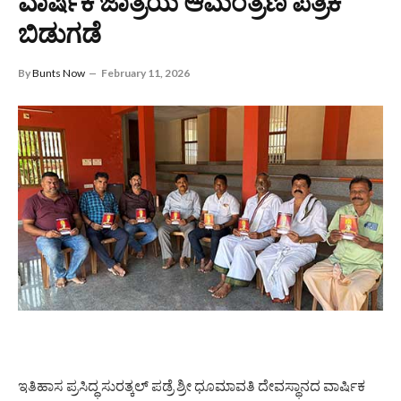
ವಾರ್ಷಿಕ ಜಾತ್ರೆಯ ಆಮಂತ್ರಣ ಪತ್ರಿಕೆ
ಬಿಡುಗಡೆ
By
Bunts Now
February 11, 2026
ಇತಿಹಾಸ ಪ್ರಸಿದ್ಧ ಸುರತ್ಕಲ್ ಪಡ್ರೆ ಶ್ರೀ ಧೂಮಾವತಿ ದೇವಸ್ಥಾನದ ವಾರ್ಷಿಕ