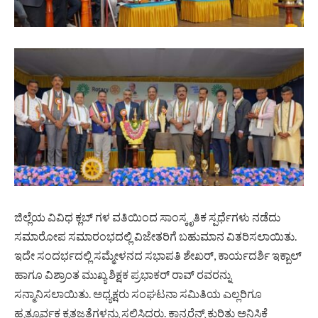
ಜಿಲ್ಲೆಯ ವಿವಿಧ ಕ್ಲಬ್ ಗಳ ವತಿಯಿಂದ ಸಾಂಸ್ಕೃತಿಕ ಸ್ಪರ್ಧೆಗಳು ನಡೆದು
ಸಮಾರೋಪ ಸಮಾರಂಭದಲ್ಲಿ ವಿಜೇತರಿಗೆ ಬಹುಮಾನ ವಿತರಿಸಲಾಯಿತು.
ಇದೇ ಸಂದರ್ಭದಲ್ಲಿ ಸಮ್ಮೇಳನದ ಸಭಾಪತಿ ಶೇಖರ್, ಕಾರ್ಯದರ್ಶಿ ಇಕ್ಬಾಲ್
ಹಾಗೂ ವಿಶ್ರಾಂತ ಮುಖ್ಯ ಶಿಕ್ಷಕ ಪ್ರಭಾಕರ್ ರಾವ್ ರವರನ್ನು
ಸನ್ಮಾನಿಸಲಾಯಿತು. ಅಧ್ಯಕ್ಷರು ಸಂಘಟನಾ ಸಮಿತಿಯ ಎಲ್ಲರಿಗೂ
ಹೃತ್ಪೂರ್ವಕ ಕೃತಜ್ಞತೆಗಳನ್ನು ಸಲ್ಲಿಸಿದರು. ಕಾನ್ಫರೆನ್ಸ್ ಕುರಿತು ಅನಿಸಿಕೆ