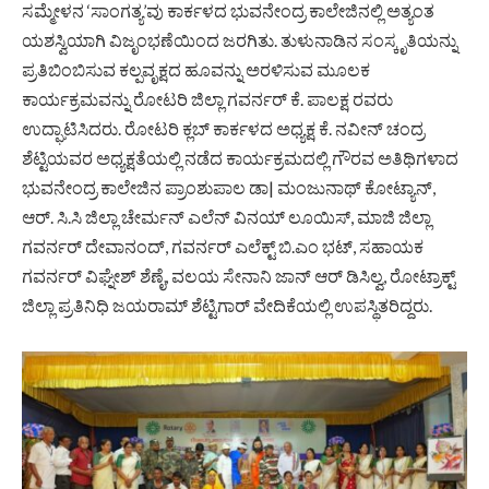
ಸಮ್ಮೇಳನ ‘ಸಾಂಗತ್ಯ’ವು ಕಾರ್ಕಳದ ಭುವನೇಂದ್ರ ಕಾಲೇಜಿನಲ್ಲಿ ಅತ್ಯಂತ
ಯಶಸ್ವಿಯಾಗಿ ವಿಜೃಂಭಣೆಯಿಂದ ಜರಗಿತು. ತುಳುನಾಡಿನ ಸಂಸ್ಕೃತಿಯನ್ನು
ಪ್ರತಿಬಿಂಬಿಸುವ ಕಲ್ಪವೃಕ್ಷದ ಹೂವನ್ನು ಅರಳಿಸುವ ಮೂಲಕ
ಕಾರ್ಯಕ್ರಮವನ್ನು ರೋಟರಿ ಜಿಲ್ಲಾ ಗವರ್ನರ್ ಕೆ. ಪಾಲಕ್ಷ ರವರು
ಉದ್ಘಾಟಿಸಿದರು. ರೋಟರಿ ಕ್ಲಬ್ ಕಾರ್ಕಳದ ಅಧ್ಯಕ್ಷ ಕೆ. ನವೀನ್ ಚಂದ್ರ
ಶೆಟ್ಟಿಯವರ ಅಧ್ಯಕ್ಷತೆಯಲ್ಲಿ ನಡೆದ ಕಾರ್ಯಕ್ರಮದಲ್ಲಿ ಗೌರವ ಅತಿಥಿಗಳಾದ
ಭುವನೇಂದ್ರ ಕಾಲೇಜಿನ ಪ್ರಾಂಶುಪಾಲ ಡಾ| ಮಂಜುನಾಥ್ ಕೋಟ್ಯಾನ್,
ಆರ್. ಸಿ.ಸಿ ಜಿಲ್ಲಾ ಚೇರ್ಮನ್ ಎಲೆನ್ ವಿನಯ್ ಲೂಯಿಸ್, ಮಾಜಿ ಜಿಲ್ಲಾ
ಗವರ್ನರ್ ದೇವಾನಂದ್, ಗವರ್ನರ್ ಎಲೆಕ್ಟ್ ಬಿ.ಎಂ ಭಟ್, ಸಹಾಯಕ
ಗವರ್ನರ್ ವಿಘ್ನೇಶ್ ಶೆಣೈ, ವಲಯ ಸೇನಾನಿ ಜಾನ್ ಆರ್ ಡಿಸಿಲ್ವ, ರೋಟ್ರಾಕ್ಟ್
ಜಿಲ್ಲಾ ಪ್ರತಿನಿಧಿ ಜಯರಾಮ್ ಶೆಟ್ಟಿಗಾರ್ ವೇದಿಕೆಯಲ್ಲಿ ಉಪಸ್ಥಿತರಿದ್ದರು.