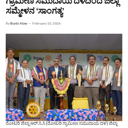
ಗ್ರಾಮೀಣ ಸಮುದಾಯ ದಳದಿಂದ ಜಿಲ್ಲಾ
ಸಮ್ಮೇಳನ ‘ಸಾಂಗತ್ಯ’
By
Bunts Now
February 10, 2026
ರೋಟರಿ ಜಿಲ್ಲಾ ಆರ್.ಸಿ.ಸಿ (ರೋಟರಿ ಗ್ರಾಮೀಣ ಸಮುದಾಯ ದಳ) ಜಿಲ್ಲಾ